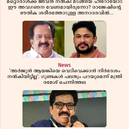
മറ്റൊരാൾക്ക് ജീവൻ നൽകി മടങ്ങിയ ഹീറോയോട്
ഈ അവഗണന വേണമായിരുന്നോ? രാജേഷിൻ്റെ
ഭൗതിക ശരീരത്തോടുള്ള അനാദരവിൽ
ആളിപ്പടരുന്ന ജനരോഷവും പാഠവും
News
'അർജുൻ ആയങ്കിയെ വെടിവെക്കാൻ നിർദേശം
നൽകിയിട്ടില്ല'; ഗുണ്ടകൾ പലതും പറയുമെന്ന് മന്ത്രി
രമേശ് ചെന്നിത്തല