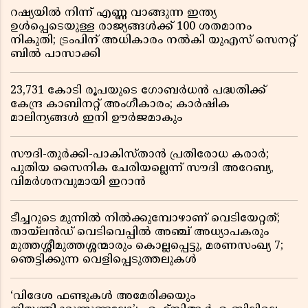
റഷ്യയിൽ നിന്ന് എണ്ണ വാങ്ങുന്ന ഇന്ത്യ
ഉൾപ്പെടെയുള്ള രാജ്യങ്ങൾക്ക് 100 ശതമാനം
നികുതി; ട്രംപിന് അധികാരം നൽകി യുഎസ് സെനറ്റ്
ബിൽ പാസാക്കി
23,731 കോടി രൂപയുടെ ഗോബർധൻ പദ്ധതിക്ക്
കേന്ദ്ര കാബിനറ്റ് അംഗീകാരം; കാർഷിക
മാലിന്യങ്ങൾ ഇനി ഊർജമാകും
സൗദി-തുർക്കി-പാകിസ്താൻ പ്രതിരോധ കരാർ;
പുതിയ സൈനിക ചേരിയല്ലെന്ന് സൗദി അറേബ്യ,
വിമർശനവുമായി ഇറാൻ
ടീച്ചറുടെ മുന്നിൽ നിൽക്കുമ്പോഴാണ് വെടിയേറ്റത്;
തായ്‌ലൻഡ് വെടിവെപ്പിൽ അഞ്ച് അധ്യാപകരും
മുത്തശ്ശീമുത്തശ്ശന്മാരും കൊല്ലപ്പെട്ടു, മരണസംഖ്യ 7;
ഞെട്ടിക്കുന്ന വെളിപ്പെടുത്തലുകൾ
‘വിദേശ ഫണ്ടുകൾ അമേരിക്കയും