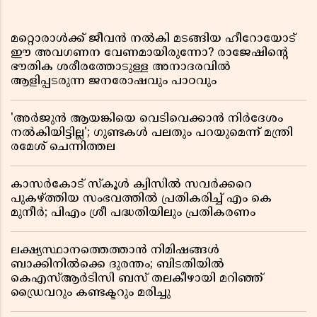
മറ്റൊരാൾക്ക് ജീവൻ നൽകി മടങ്ങിയ ഹീറോയോട്
ഈ അവഗണന വേണമായിരുന്നോ? രാജേഷിൻ്റെ
ഭൗതിക ശരീരത്തോടുള്ള അനാദരവിൽ
ആളിപ്പടരുന്ന ജനരോഷവും പാഠവും
'അർജുൻ ആയങ്കിയെ വെടിവെക്കാൻ നിർദേശം
നൽകിയിട്ടില്ല'; ഗുണ്ടകൾ പലതും പറയുമെന്ന് മന്ത്രി
രമേശ് ചെന്നിത്തല
കാസർകോട് സ്കൂൾ ക്വിസിൽ സവർക്കറെ
പുകഴ്ത്തിയ സംഭവത്തിൽ പ്രതികരിച്ച് എം കെ
മുനീർ; പിഎം ശ്രീ പദ്ധതിയിലും പ്രതികരണം
ലക്ഷ്യസ്ഥാനത്തെത്താൻ നിമിഷങ്ങൾ
ബാക്കിനിൽക്കെ ദുരന്തം; ബിടതിയിൽ
കെഎസ്ആർടിസി ബസ് തലകീഴായി മറിഞ്ഞ്
ഡ്രൈവറും കണ്ടക്ടറും മരിച്ചു