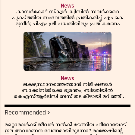
News
കാസർകോട് സ്കൂൾ ക്വിസിൽ സവർക്കറെ
പുകഴ്ത്തിയ സംഭവത്തിൽ പ്രതികരിച്ച് എം കെ
മുനീർ; പിഎം ശ്രീ പദ്ധതിയിലും പ്രതികരണം
News
ലക്ഷ്യസ്ഥാനത്തെത്താൻ നിമിഷങ്ങൾ
ബാക്കിനിൽക്കെ ദുരന്തം; ബിടതിയിൽ
കെഎസ്ആർടിസി ബസ് തലകീഴായി മറിഞ്ഞ്
ഡ്രൈവറും കണ്ടക്ടറും മരിച്ചു
Recommended
മറ്റൊരാൾക്ക് ജീവൻ നൽകി മടങ്ങിയ ഹീറോയോട്
ഈ അവഗണന വേണമായിരുന്നോ? രാജേഷിൻ്റെ