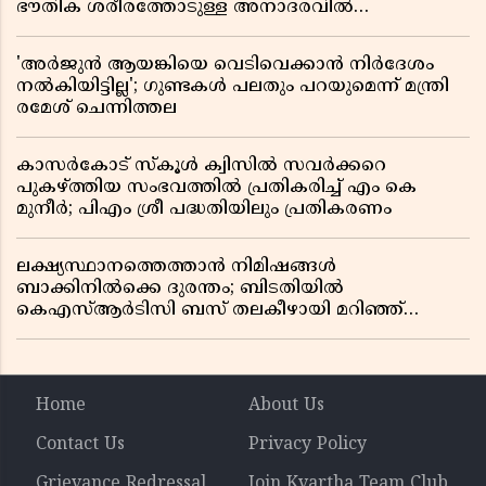
ഭൗതിക ശരീരത്തോടുള്ള അനാദരവിൽ
ആളിപ്പടരുന്ന ജനരോഷവും പാഠവും
'അർജുൻ ആയങ്കിയെ വെടിവെക്കാൻ നിർദേശം
നൽകിയിട്ടില്ല'; ഗുണ്ടകൾ പലതും പറയുമെന്ന് മന്ത്രി
രമേശ് ചെന്നിത്തല
കാസർകോട് സ്കൂൾ ക്വിസിൽ സവർക്കറെ
പുകഴ്ത്തിയ സംഭവത്തിൽ പ്രതികരിച്ച് എം കെ
മുനീർ; പിഎം ശ്രീ പദ്ധതിയിലും പ്രതികരണം
ലക്ഷ്യസ്ഥാനത്തെത്താൻ നിമിഷങ്ങൾ
ബാക്കിനിൽക്കെ ദുരന്തം; ബിടതിയിൽ
കെഎസ്ആർടിസി ബസ് തലകീഴായി മറിഞ്ഞ്
ഡ്രൈവറും കണ്ടക്ടറും മരിച്ചു
Home
About Us
Contact Us
Privacy Policy
Grievance Redressal
Join Kvartha Team Club