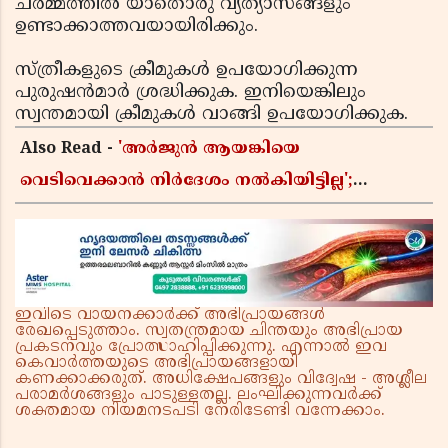
ചര്‍മ്മത്തില്‍ യാതൊരു വ്യത്യാസങ്ങളും
ഉണ്ടാക്കാത്തവയായിരിക്കും.
സ്ത്രീകളുടെ ക്രീമുകള്‍ ഉപയോഗിക്കുന്ന
പുരുഷന്‍മാര്‍ ശ്രദ്ധിക്കുക. ഇനിയെങ്കിലും
സ്വന്തമായി ക്രീമുകള്‍ വാങ്ങി ഉപയോഗിക്കുക.
Also Read -
'അർജുൻ ആയങ്കിയെ
വെടിവെക്കാൻ നിർദേശം നൽകിയിട്ടില്ല';
ഗുണ്ടകൾ പലതും പറയുമെന്ന് മന്ത്രി രമേശ്
ചെന്നിത്തല
ഇവിടെ വായനക്കാർക്ക് അഭിപ്രായങ്ങൾ
രേഖപ്പെടുത്താം. സ്വതന്ത്രമായ ചിന്തയും അഭിപ്രായ
പ്രകടനവും പ്രോത്സാഹിപ്പിക്കുന്നു. എന്നാൽ ഇവ
കെവാർത്തയുടെ അഭിപ്രായങ്ങളായി
കണക്കാക്കരുത്. അധിക്ഷേപങ്ങളും വിദ്വേഷ - അശ്ലീല
പരാമർശങ്ങളും പാടുള്ളതല്ല. ലംഘിക്കുന്നവർക്ക്
ശക്തമായ നിയമനടപടി നേരിടേണ്ടി വന്നേക്കാം.