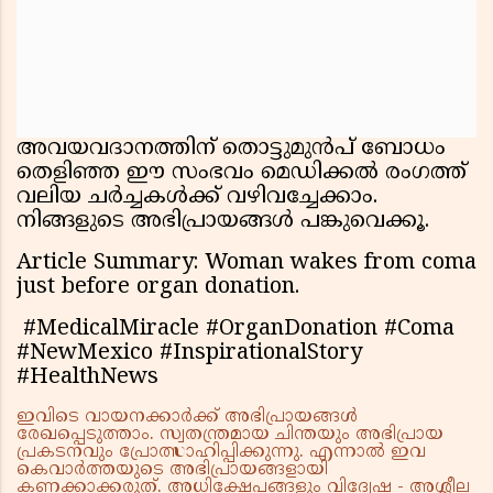
അവയവദാനത്തിന് തൊട്ടുമുൻപ് ബോധം
തെളിഞ്ഞ ഈ സംഭവം മെഡിക്കൽ രംഗത്ത്
വലിയ ചർച്ചകൾക്ക് വഴിവച്ചേക്കാം.
നിങ്ങളുടെ അഭിപ്രായങ്ങൾ പങ്കുവെക്കൂ.
Article Summary: Woman wakes from coma
just before organ donation.
#MedicalMiracle #OrganDonation #Coma
#NewMexico #InspirationalStory
#HealthNews
ഇവിടെ വായനക്കാർക്ക് അഭിപ്രായങ്ങൾ
രേഖപ്പെടുത്താം. സ്വതന്ത്രമായ ചിന്തയും അഭിപ്രായ
പ്രകടനവും പ്രോത്സാഹിപ്പിക്കുന്നു. എന്നാൽ ഇവ
കെവാർത്തയുടെ അഭിപ്രായങ്ങളായി
കണക്കാക്കരുത്. അധിക്ഷേപങ്ങളും വിദ്വേഷ - അശ്ലീല