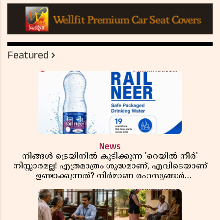
Featured
News
നിങ്ങൾ ട്രെയിനിൽ കുടിക്കുന്ന 'റെയിൽ നീർ'
നിസ്സാരമല്ല! എത്രമാത്രം ശുദ്ധമാണ്, എവിടെയാണ്
ഉണ്ടാക്കുന്നത്? നിർമാണ രഹസ്യങ്ങൾ
അത്ഭുതപ്പെടുത്തും