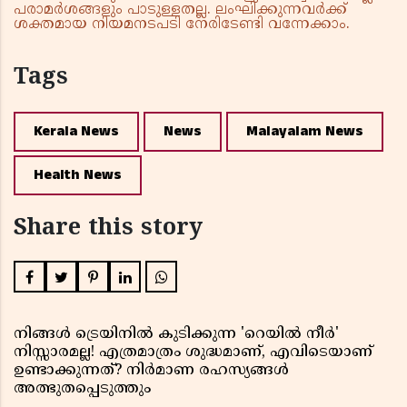
പരാമർശങ്ങളും പാടുള്ളതല്ല. ലംഘിക്കുന്നവർക്ക്
ശക്തമായ നിയമനടപടി നേരിടേണ്ടി വന്നേക്കാം.
Tags
Kerala News
News
Malayalam News
Health News
Share this story
നിങ്ങൾ ട്രെയിനിൽ കുടിക്കുന്ന 'റെയിൽ നീർ'
നിസ്സാരമല്ല! എത്രമാത്രം ശുദ്ധമാണ്, എവിടെയാണ്
ഉണ്ടാക്കുന്നത്? നിർമാണ രഹസ്യങ്ങൾ
അത്ഭുതപ്പെടുത്തും