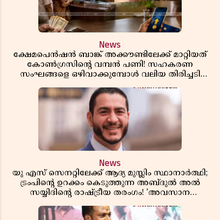
News
ക്ഷേമപെൻഷൻ ബാങ്ക് അക്കൗണ്ടിലേക്ക് മാറ്റിയത്
കോൺഗ്രസിന്റെ വമ്പൻ പണി! സഹകരണ
സംഘങ്ങളെ ഒഴിവാക്കുമ്പോൾ വലിയ തിരിച്ചടി
സിപിഎമ്മിന്? നഷ്ടമാകുന്നത് ജനകീയ അടിത്തറ!
News
യു എസ് സെനറ്റിലേക്ക് ആദ്യ മുസ്ലിം സ്ഥാനാർത്ഥി;
ട്രംപിന്റെ ഉറക്കം കെടുത്തുന്ന അബ്ദുൽ അൽ
സയ്യിദിന്റെ രാഷ്ട്രീയ തരംഗം! 'അവസാന
റിപ്പബ്ലിക്കൻ പ്രസിഡന്റാകുമോ ട്രംപ്?'