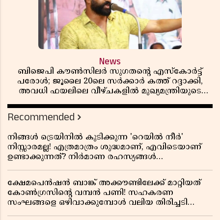
News
ബിജെപി കൗൺസിലർ സുഗതന്റെ എസ്‌കോർട്ട്
പരോൾ; ജൂലൈ 20ലെ സർക്കാർ കത്ത് റദ്ദാക്കി,
അവധി ഫയലിലെ വീഴ്ചകളിൽ മുഖ്യമന്ത്രിയുടെ
ഓഫീസ് അന്വേഷണത്തിന് ഉത്തരവിട്ടു
Recommended
നിങ്ങൾ ട്രെയിനിൽ കുടിക്കുന്ന 'റെയിൽ നീർ'
നിസ്സാരമല്ല! എത്രമാത്രം ശുദ്ധമാണ്, എവിടെയാണ്
ഉണ്ടാക്കുന്നത്? നിർമാണ രഹസ്യങ്ങൾ
അത്ഭുതപ്പെടുത്തും
ക്ഷേമപെൻഷൻ ബാങ്ക് അക്കൗണ്ടിലേക്ക് മാറ്റിയത്
കോൺഗ്രസിന്റെ വമ്പൻ പണി! സഹകരണ
സംഘങ്ങളെ ഒഴിവാക്കുമ്പോൾ വലിയ തിരിച്ചടി
സിപിഎമ്മിന്? നഷ്ടമാകുന്നത് ജനകീയ അടിത്തറ!