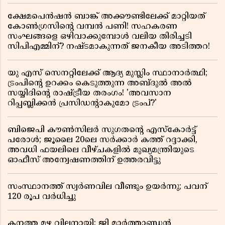
ക്ഷേമപെൻഷൻ ബാങ്ക് അക്കൗണ്ടിലേക്ക് മാറ്റിയത്
കോൺഗ്രസിന്റെ വമ്പൻ പണി! സഹകരണ
സംഘങ്ങളെ ഒഴിവാക്കുമ്പോൾ വലിയ തിരിച്ചടി
സിപിഎമ്മിന്? നഷ്ടമാകുന്നത് ജനകീയ അടിത്തറ!
യു എസ് സെനറ്റിലേക്ക് ആദ്യ മുസ്ലിം സ്ഥാനാർത്ഥി;
ട്രംപിന്റെ ഉറക്കം കെടുത്തുന്ന അബ്ദുൽ അൽ
സയ്യിദിന്റെ രാഷ്ട്രീയ തരംഗം! 'അവസാന
റിപ്പബ്ലിക്കൻ പ്രസിഡന്റാകുമോ ട്രംപ്?'
ബിജെപി കൗൺസിലർ സുഗതന്റെ എസ്‌കോർട്ട്
പരോൾ; ജൂലൈ 20ലെ സർക്കാർ കത്ത് റദ്ദാക്കി,
അവധി ഫയലിലെ വീഴ്ചകളിൽ മുഖ്യമന്ത്രിയുടെ
ഓഫീസ് അന്വേഷണത്തിന് ഉത്തരവിട്ടു
സംസ്ഥാനത്ത് സ്വര്‍ണവില വീണ്ടും ഉയർന്നു; പവന്
120 രൂപ വര്‍ധിച്ചു
കനത്ത മഴ വില്ലനായി; ജി മാർത്താണ്ഡൻ