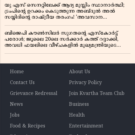
യു എസ് സെനറ്റിലേക്ക് ആദ്യ മുസ്ലിം സ്ഥാനാർത്ഥി;
ട്രംപിന്റെ ഉറക്കം കെടുത്തുന്ന അബ്ദുൽ അൽ
സയ്യിദിന്റെ രാഷ്ട്രീയ തരംഗം! 'അവസാന
റിപ്പബ്ലിക്കൻ പ്രസിഡന്റാകുമോ ട്രംപ്?'
ബിജെപി കൗൺസിലർ സുഗതന്റെ എസ്‌കോർട്ട്
പരോൾ; ജൂലൈ 20ലെ സർക്കാർ കത്ത് റദ്ദാക്കി,
അവധി ഫയലിലെ വീഴ്ചകളിൽ മുഖ്യമന്ത്രിയുടെ
ഓഫീസ് അന്വേഷണത്തിന് ഉത്തരവിട്ടു
Home
About Us
Contact Us
Privacy Policy
Grievance Redressal
Join Kvartha Team Club
News
Business
Jobs
Health
Food & Recipes
Entertainment