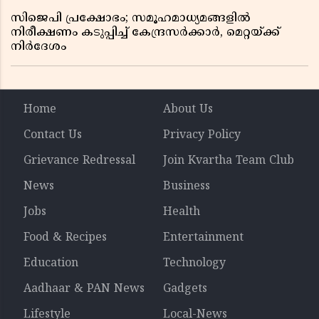
സിജെപി പ്രക്ഷോഭം; സമൂഹമാധ്യമങ്ങളിൽ
നിരീക്ഷണം കടുപ്പിച്ച് കേന്ദ്രസർക്കാർ, മെറ്റയ്ക്ക്
നിർദേശം
Home
About Us
Contact Us
Privacy Policy
Grievance Redressal
Join Kvartha Team Club
News
Business
Jobs
Health
Food & Recipes
Entertainment
Education
Technology
Aadhaar & PAN News
Gadgets
Lifestyle
Local-News