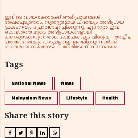
ഇവിടെ വായനക്കാർക്ക് അഭിപ്രായങ്ങൾ
രേഖപ്പെടുത്താം. സ്വതന്ത്രമായ ചിന്തയും അഭിപ്രായ
പ്രകടനവും പ്രോത്സാഹിപ്പിക്കുന്നു. എന്നാൽ ഇവ
കെവാർത്തയുടെ അഭിപ്രായങ്ങളായി
കണക്കാക്കരുത്. അധിക്ഷേപങ്ങളും വിദ്വേഷ - അശ്ലീല
പരാമർശങ്ങളും പാടുള്ളതല്ല. ലംഘിക്കുന്നവർക്ക്
ശക്തമായ നിയമനടപടി നേരിടേണ്ടി വന്നേക്കാം.
Tags
National News
News
Malayalam News
Lifestyle
Health
Share this story