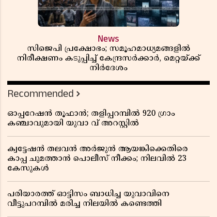
News
സിജെപി പ്രക്ഷോഭം; സമൂഹമാധ്യമങ്ങളിൽ
നിരീക്ഷണം കടുപ്പിച്ച് കേന്ദ്രസർക്കാർ, മെറ്റയ്ക്ക്
നിർദേശം
Recommended
ഓപ്പറേഷൻ തൂഫാൻ; തളിപ്പറമ്പിൽ 920 ഗ്രാം
കഞ്ചാവുമായി യുവാ വ് അറസ്റ്റിൽ
ക്വട്ടേഷൻ തലവൻ അർജുൻ ആയങ്കിക്കെതിരെ
കാപ്പ ചുമത്താൻ പൊലീസ് നീക്കം; നിലവിൽ 23
കേസുകൾ
പരിയാരത്ത് ഓട്ടിസം ബാധിച്ച യുവാവിനെ
വീട്ടുപറമ്പിൽ മരിച്ച നിലയിൽ കണ്ടെത്തി