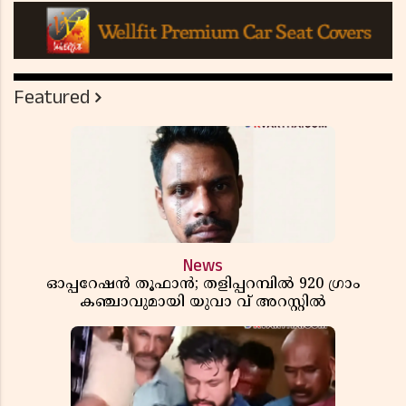
Featured
News
ഓപ്പറേഷൻ തൂഫാൻ; തളിപ്പറമ്പിൽ 920 ഗ്രാം
കഞ്ചാവുമായി യുവാ വ് അറസ്റ്റിൽ