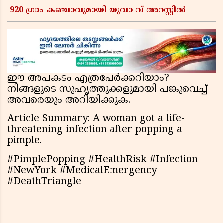
920 ഗ്രാം കഞ്ചാവുമായി യുവാ വ് അറസ്റ്റിൽ
ഈ അപകടം എത്രപേർക്കറിയാം?
നിങ്ങളുടെ സുഹൃത്തുക്കളുമായി പങ്കുവെച്ച്
അവരെയും അറിയിക്കുക.
Article Summary: A woman got a life-
threatening infection after popping a
pimple.
#PimplePopping #HealthRisk #Infection
#NewYork #MedicalEmergency
#DeathTriangle