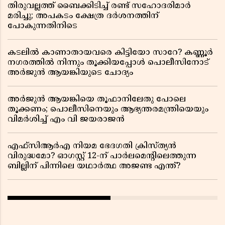
തിരുവല്ലത്ത് ബൈക്കിടിച്ച് രണ്ട് സഹോദരിമാർ
മരിച്ചു; അപകടം ക്ഷേത്ര ദർശനത്തിന്
പോകുന്നതിനിടെ
കടലിൽ കാണാതായവരെ കിട്ടിയോ സാറേ? കണ്ണൂർ
നഗരത്തിൽ നിന്നും തൂക്കിയപ്പോൾ പൊലീസിനോട്
അർജുൻ ആയങ്കിയുടെ ചോദ്യം
അർജുൻ ആയങ്കിയെ തൂഫാനിലേതു പോലെ
തൂക്കണം; പൊലീസിനെയും ആഭ്യന്തരമന്ത്രിയെയും
വിമർശിച്ച് എം വി ജയരാജൻ
എഫ്സിആർഎ നിയമ ഭേദഗതി ക്രിസ്ത്യൻ
വിരുദ്ധമോ? ഓഗസ്റ്റ് 12-ന് പാർലമെന്റിലെത്തുന്ന
ബില്ലിന് പിന്നിലെ യഥാർത്ഥ അജണ്ട എന്ത്?