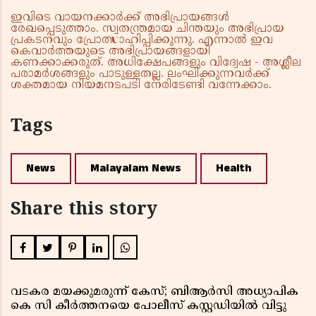
ഇവിടെ വായനക്കാർക്ക് അഭിപ്രായങ്ങൾ
രേഖപ്പെടുത്താം. സ്വതന്ത്രമായ ചിന്തയും അഭിപ്രായ
പ്രകടനവും പ്രോത്സാഹിപ്പിക്കുന്നു. എന്നാൽ ഇവ
കെവാർത്തയുടെ അഭിപ്രായങ്ങളായി
കണക്കാക്കരുത്. അധിക്ഷേപങ്ങളും വിദ്വേഷ - അശ്ലീല
പരാമർശങ്ങളും പാടുള്ളതല്ല. ലംഘിക്കുന്നവർക്ക്
ശക്തമായ നിയമനടപടി നേരിടേണ്ടി വന്നേക്കാം.
Tags
News
Malayalam News
Health
Share this story
വടകര മയക്കുമരുന്ന് കേസ്; ബിആർസി അധ്യാപിക
കെ സി കീർത്തനയെ പോലീസ് കസ്റ്റഡിയിൽ വിട്ടു