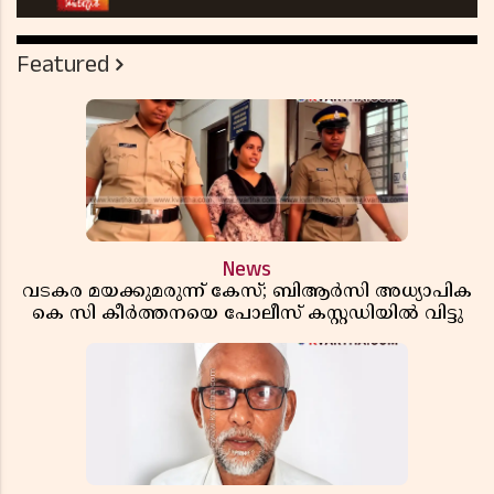
Featured
News
വടകര മയക്കുമരുന്ന് കേസ്; ബിആർസി അധ്യാപിക
കെ സി കീർത്തനയെ പോലീസ് കസ്റ്റഡിയിൽ വിട്ടു