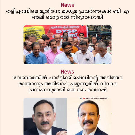
News
തളിപ്പറമ്പിലെ മുതിർന്ന മാധ്യമ പ്രവർത്തകൻ ബി എ
അലി മൊഗ്രാൽ നിര്യാതനായി
News
‘വേണമെങ്കിൽ പാർട്ടിക്ക് ഷെഡിൻ്റെ അടിത്തറ
മാന്താനും അറിയാം’; പയ്യന്നൂരിൽ വിവാദ
പ്രസംഗവുമായി കെ കെ രാഗേഷ്