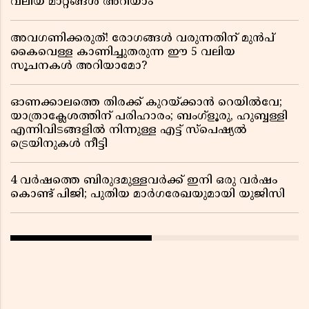
വലിയ മാറ്റങ്ങൾ അറിയാം
അവഗണിക്കരുത്! രോഗങ്ങൾ വരുന്നതിന് മുൻപ്
കൈവെള്ള കാണിച്ചുതരുന്ന ഈ 5 വലിയ
സൂചനകൾ അറിയാമോ?
ഓണക്കാലത്തെ തിരക്ക് കുറയ്ക്കാൻ റെയിൽവേ;
യാത്രാക്ലേശത്തിന് പരിഹാരം; ബംഗ്ളൂരു, ഹുബ്ബള്ളി
എന്നിവിടങ്ങളിൽ നിന്നുള്ള എട്ട് സ്പെഷ്യൽ
ട്രെയിനുകൾ നീട്ടി
4 വർഷത്തെ ബിരുദമുള്ളവർക്ക് ഇനി ഒരു വർഷം
കൊണ്ട് പിജി; പുതിയ മാർഗരേഖയുമായി യുജിസി