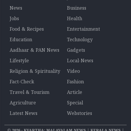
News
Business
Jobs
Health
Food & Recipes
Entertainment
Education
Technology
Aadhaar & PAN News
Gadgets
Lifestyle
Local-News
Religion & Spirituality
Video
Fact-Check
Fashion
Travel & Tourism
Article
Agriculture
Special
Latest News
Webstories
©
2026
‧ KVARTHA: MALAYALAM NEWS | KERALA NEWS |