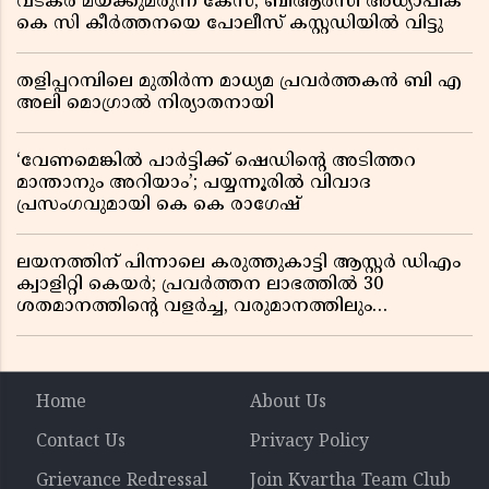
വടകര മയക്കുമരുന്ന് കേസ്; ബിആർസി അധ്യാപിക
കെ സി കീർത്തനയെ പോലീസ് കസ്റ്റഡിയിൽ വിട്ടു
തളിപ്പറമ്പിലെ മുതിർന്ന മാധ്യമ പ്രവർത്തകൻ ബി എ
അലി മൊഗ്രാൽ നിര്യാതനായി
‘വേണമെങ്കിൽ പാർട്ടിക്ക് ഷെഡിൻ്റെ അടിത്തറ
മാന്താനും അറിയാം’; പയ്യന്നൂരിൽ വിവാദ
പ്രസംഗവുമായി കെ കെ രാഗേഷ്
ലയനത്തിന് പിന്നാലെ കരുത്തുകാട്ടി ആസ്റ്റർ ഡിഎം
ക്വാളിറ്റി കെയർ; പ്രവർത്തന ലാഭത്തിൽ 30
ശതമാനത്തിൻ്റെ വളർച്ച, വരുമാനത്തിലും
ലാഭത്തിലും വൻ കുതിപ്പ് രേഖപ്പെടുത്തി ആദ്യ പാദ
റിപ്പോർട്ട് പുറത്ത്
Home
About Us
Contact Us
Privacy Policy
Grievance Redressal
Join Kvartha Team Club