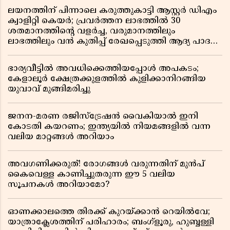
ലയനത്തിന് പിന്നാലെ കരുത്തുകാട്ടി ആസ്റ്റർ ഡിഎം
ക്വാളിറ്റി കെയർ; പ്രവർത്തന ലാഭത്തിൽ 30
ശതമാനത്തിൻ്റെ വളർച്ച, വരുമാനത്തിലും
ലാഭത്തിലും വൻ കുതിപ്പ് രേഖപ്പെടുത്തി ആദ്യ പാദ
റിപ്പോർട്ട് പുറത്ത്
ഭാര്യവീട്ടിൽ അവധിക്കെത്തിയപ്പോൾ അപകടം;
കേളാലൂർ ക്ഷേത്രക്കുളത്തിൽ കുളിക്കാനിറങ്ങിയ
യുവാവ് മുങ്ങിമരിച്ചു
ജനന-മരണ രജിസ്ട്രേഷൻ വൈകിയാൽ ഇനി
കോടതി കയറണം; ഇന്ത്യയിൽ നിയമങ്ങളിൽ വന്ന
വലിയ മാറ്റങ്ങൾ അറിയാം
അവഗണിക്കരുത്! രോഗങ്ങൾ വരുന്നതിന് മുൻപ്
കൈവെള്ള കാണിച്ചുതരുന്ന ഈ 5 വലിയ
സൂചനകൾ അറിയാമോ?
ഓണക്കാലത്തെ തിരക്ക് കുറയ്ക്കാൻ റെയിൽവേ;
യാത്രാക്ലേശത്തിന് പരിഹാരം; ബംഗ്ളൂരു, ഹുബ്ബള്ളി