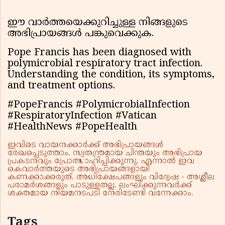
ഈ വാർത്തയെക്കുറിച്ചുള്ള നിങ്ങളുടെ
അഭിപ്രായങ്ങൾ പങ്കുവെക്കുക.
Pope Francis has been diagnosed with
polymicrobial respiratory tract infection.
Understanding the condition, its symptoms,
and treatment options.
#PopeFrancis #PolymicrobialInfection
#RespiratoryInfection #Vatican
#HealthNews #PopeHealth
ഇവിടെ വായനക്കാർക്ക് അഭിപ്രായങ്ങൾ
രേഖപ്പെടുത്താം. സ്വതന്ത്രമായ ചിന്തയും അഭിപ്രായ
പ്രകടനവും പ്രോത്സാഹിപ്പിക്കുന്നു. എന്നാൽ ഇവ
കെവാർത്തയുടെ അഭിപ്രായങ്ങളായി
കണക്കാക്കരുത്. അധിക്ഷേപങ്ങളും വിദ്വേഷ - അശ്ലീല
പരാമർശങ്ങളും പാടുള്ളതല്ല. ലംഘിക്കുന്നവർക്ക്
ശക്തമായ നിയമനടപടി നേരിടേണ്ടി വന്നേക്കാം.
Tags