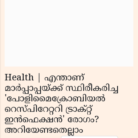
Health | എന്താണ്
മാർപ്പാപ്പയ്ക്ക് സ്ഥിരീകരിച്ച
'പോളിമൈക്രോബിയൽ
റെസ്പിറേറ്ററി ട്രാക്റ്റ്
ഇൻഫെക്ഷൻ' രോഗം?
അറിയേണ്ടതെല്ലാം