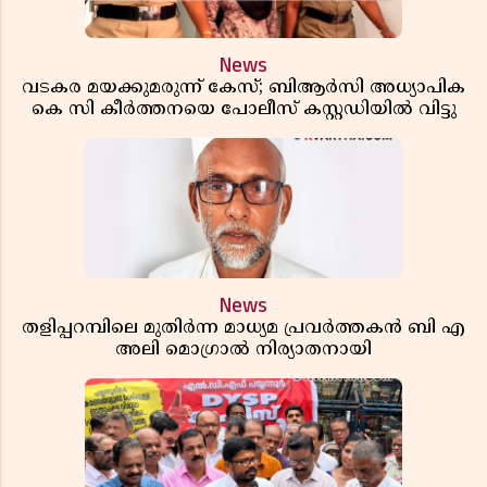
News
വടകര മയക്കുമരുന്ന് കേസ്; ബിആർസി അധ്യാപിക
കെ സി കീർത്തനയെ പോലീസ് കസ്റ്റഡിയിൽ വിട്ടു
News
തളിപ്പറമ്പിലെ മുതിർന്ന മാധ്യമ പ്രവർത്തകൻ ബി എ
അലി മൊഗ്രാൽ നിര്യാതനായി