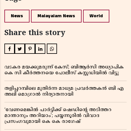
News
Malayalam News
World
Share this story
വടകര മയക്കുമരുന്ന് കേസ്; ബിആർസി അധ്യാപിക
കെ സി കീർത്തനയെ പോലീസ് കസ്റ്റഡിയിൽ വിട്ടു
തളിപ്പറമ്പിലെ മുതിർന്ന മാധ്യമ പ്രവർത്തകൻ ബി എ
അലി മൊഗ്രാൽ നിര്യാതനായി
‘വേണമെങ്കിൽ പാർട്ടിക്ക് ഷെഡിൻ്റെ അടിത്തറ
മാന്താനും അറിയാം’; പയ്യന്നൂരിൽ വിവാദ
പ്രസംഗവുമായി കെ കെ രാഗേഷ്