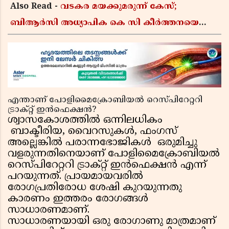
Also Read -
വടകര മയക്കുമരുന്ന് കേസ്;
ബിആർസി അധ്യാപിക കെ സി കീർത്തനയെ
പോലീസ് കസ്റ്റഡിയിൽ വിട്ടു
എന്താണ് പോളിമൈക്രോബിയൽ റെസ്പിറേറ്ററി
ട്രാക്റ്റ് ഇൻഫെക്ഷൻ?
ശ്വാസകോശത്തിൽ ഒന്നിലധികം
ബാക്ടീരിയ, വൈറസുകൾ, ഫംഗസ്
അല്ലെങ്കിൽ പരാന്നഭോജികൾ ഒരുമിച്ചു
വളരുന്നതിനെയാണ് പോളിമൈക്രോബിയൽ
റെസ്പിറേറ്ററി ട്രാക്റ്റ് ഇൻഫെക്ഷൻ എന്ന്
പറയുന്നത്. പ്രായമായവരിൽ
രോഗപ്രതിരോധ ശേഷി കുറയുന്നതു
കാരണം ഇത്തരം രോഗങ്ങൾ
സാധാരണമാണ്.
സാധാരണയായി ഒരു രോഗാണു മാത്രമാണ്