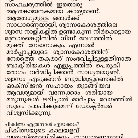
സാഹചര്യത്തിൽ ഇതൊരു
ആശങ്കാജനകമായ കാര്യമാണ്.
ആരോഗ്യമുള്ള ഒരാൾക്ക്
സാധാരണയായി, ശ്വാസകോശത്തിലെ
ശ്വാസ നാളികളിൽ ഉണ്ടാകുന്ന നീർക്കെട്ടായ
ബ്രോങ്കൈറ്റിസിൽ നിന്ന് വേഗത്തിൽ
മുക്തി നേടാനാകും. എന്നാൽ
മാർപ്പാപ്പയുടെ ശ്വാസകോശത്തിന്
നേരത്തെ തകരാറ് സംഭവിച്ചിട്ടുള്ളതിനാൽ
ബാക്ടീരിയകൾ എളുപ്പത്തിൽ പെരുകി
രോഗം വർദ്ധിപ്പിക്കാൻ സാധ്യതയുണ്ട്.
ശ്വാസം എടുക്കാൻ ബുദ്ധിമുട്ടുണ്ടെങ്കിൽ
ഓക്സിജൻ സഹായം തുടങ്ങിയവ
ആവശ്യമായി വന്നേക്കാം. ശരിയായ
മരുന്നുകൾ ലഭിച്ചാൽ മാർപ്പാപ്പ വേഗത്തിൽ
സുഖം പ്രാപിക്കുമെന്ന് ഡോക്ടർമാർ
വിശ്വസിക്കുന്നു.
ചികിത്സ എത്രനാൾ എടുക്കും?
ചികിത്സയുടെ കാലയളവ്
വ്യത്യസ്തമായിരിക്കും. സാധാരണയായി