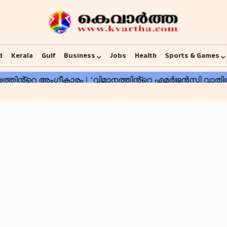
d
Kerala
Gulf
Business
Jobs
Health
Sports & Games