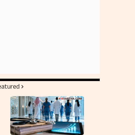
eatured