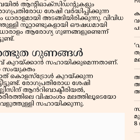
R
അവയിൽ ആന്റിഓക്‌സിഡന്റുകളും
ഗപ്രതിരോധ ശേഷി വർദ്ധിപ്പിക്കുന്ന
ക
ാരാളമായി അടങ്ങിയിരിക്കുന്നു. വിവിധ
വ
്തുള്ളി നൂറ്റാണ്ടുകളായി ഔഷധമായി
പ
ക് ധാരാളം ആരോഗ്യ ഗുണങ്ങളുണ്ടെന്ന്
മ
ണ്ട്.
‘
അത്ഭുത ഗുണങ്ങൾ
ത
മല
് കുറയ്ക്കാൻ സഹായിക്കുമെന്നതാണ്.
മു
ന സംയുക്തം
പ
ഇത് കൊളസ്ട്രോൾ കുറയ്ക്കുന്ന
ആ
ടിട്ടുണ്ട്. രോഗപ്രതിരോധ ശേഷി
അ
അല്ലിസിന് ആൻറിബാക്ടീരിയൽ,
ആ
രീരത്തിലെ വിഷാംശം മലത്തിലൂടെയോ
പ
െളുത്തുള്ളി സഹായിക്കുന്നു.
സ
മു
8