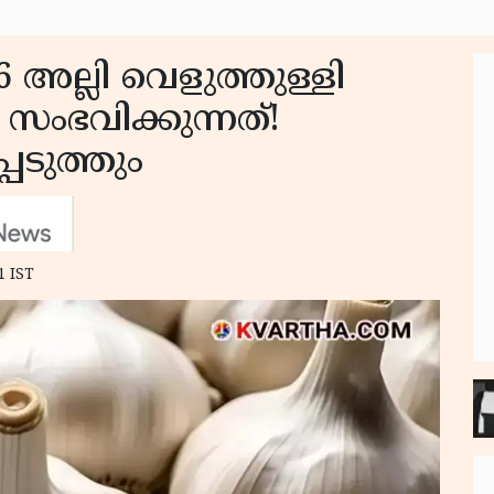
 അല്ലി വെളുത്തുള്ളി
 സംഭവിക്കുന്നത്!
െടുത്തും
1 IST