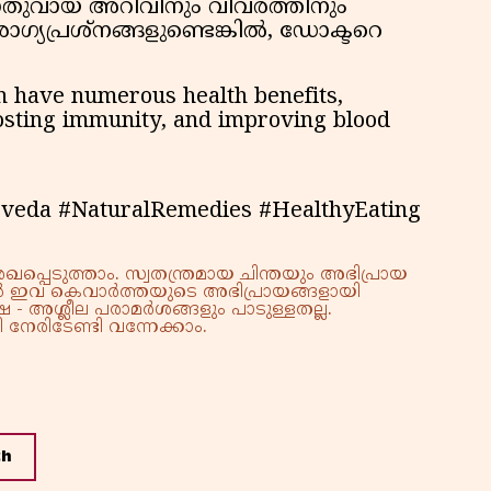
ുവായ അറിവിനും വിവരത്തിനും
ഗ്യപ്രശ്നങ്ങളുണ്ടെങ്കിൽ, ഡോക്ടറെ
can have numerous health benefits,
oosting immunity, and improving blood
urveda #NaturalRemedies #HealthyEating
്പെടുത്താം. സ്വതന്ത്രമായ ചിന്തയും അഭിപ്രായ
്നാൽ ഇവ കെവാർത്തയുടെ അഭിപ്രായങ്ങളായി
 - അശ്ലീല പരാമർശങ്ങളും പാടുള്ളതല്ല.
നേരിടേണ്ടി വന്നേക്കാം.
th