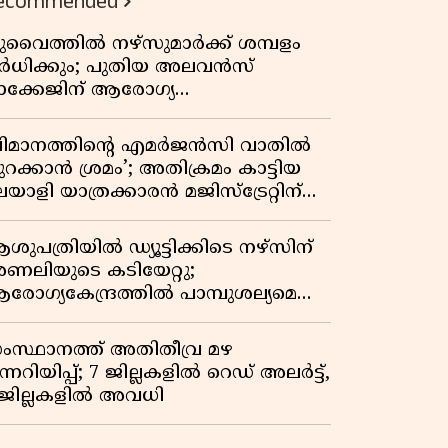
ecommended
ുവൈത്തിൽ നഴ്‌സുമാർക്ക് ശമ്പളം
ർധിക്കും; പുതിയ അലവൻസ്
ാക്കേജിന് ആരോഗ്യ
ന്ത്രാലയത്തിൻ്റെ അംഗീകാരം
വിമാനത്തിൻ്റെ എമർജൻസി വാതിൽ
ുറക്കാൻ ശ്രമം’; അതിക്രമം കാട്ടിയ
യാളി യാത്രക്കാരൻ മജിസ്ട്രേറ്റിന്
ന്നിലും അതിക്രമം കാട്ടിയെന്ന്
ൊലീസ്
ശുപത്രിയിൽ ഡ്യൂട്ടിക്കിടെ നഴ്സിന്
ണലിയുടെ കടിയേറ്റു;
രോഗ്യകേന്ദ്രത്തിൽ പാമ്പുശല്യമെന്ന്
രാതി
ംസ്ഥാനത്ത് അതിതീവ്ര മഴ
ന്നറിയിപ്പ്; 7 ജില്ലകളിൽ റെഡ് അലർട്ട്,
 ജില്ലകളിൽ അവധി