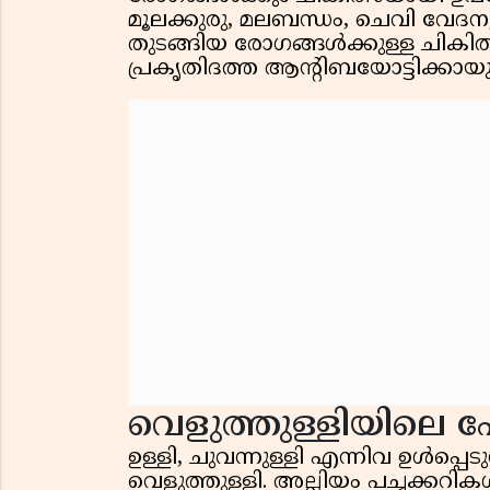
മൂലക്കുരു, മലബന്ധം, ചെവി വേദന, രക
തുടങ്ങിയ രോഗങ്ങൾക്കുള്ള ചികിത
പ്രകൃതിദത്ത ആൻ്റിബയോട്ടിക്കായും 
വെളുത്തുള്ളിയിലെ
ഉള്ളി, ചുവന്നുള്ളി എന്നിവ ഉൾപ്പ
വെളുത്തുള്ളി. അല്ലിയം പച്ചക