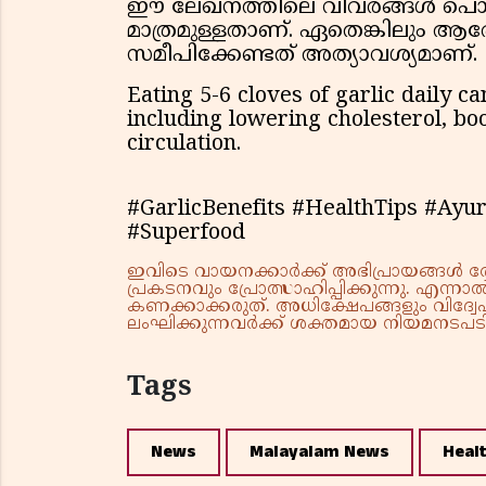
ഈ ലേഖനത്തിലെ വിവരങ്ങൾ പൊത
മാത്രമുള്ളതാണ്. ഏതെങ്കിലും ആരോ
സമീപിക്കേണ്ടത് അത്യാവശ്യമാണ്.
Eating 5-6 cloves of garlic daily 
including lowering cholesterol, b
circulation.
#GarlicBenefits #HealthTips #Ay
#Superfood
ഇവിടെ വായനക്കാർക്ക് അഭിപ്രായങ്ങൾ രേഖപ
പ്രകടനവും പ്രോത്സാഹിപ്പിക്കുന്നു. എന
കണക്കാക്കരുത്. അധിക്ഷേപങ്ങളും വിദ്വേഷ
ലംഘിക്കുന്നവർക്ക് ശക്തമായ നിയമനടപടി 
Tags
News
Malayalam News
Heal