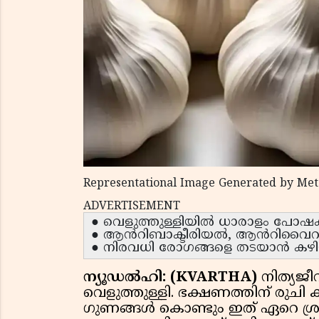
Representational Image Generated by Met
ADVERTISEMENT
● വെളുത്തുള്ളിയിൽ ധാരാളം പോഷകങ്
● ആൻറിബാക്ടീരിയൽ, ആൻറിവൈറൽ 
● നിരവധി രോഗങ്ങളെ തടയാൻ കഴി
ന്യൂഡൽഹി: (KVARTHA)
നിത്യജീ
വെളുത്തുള്ളി. ഭക്ഷണത്തിന് രുചി
ഗുണങ്ങൾ കൊണ്ടും ഇത് ഏറെ ശ്രദ