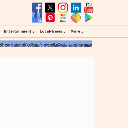
Entertainment
Local-News
More