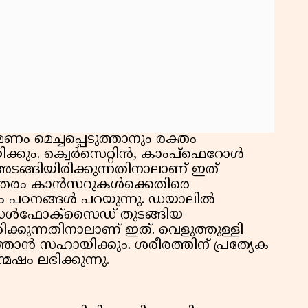
ണം മെച്ചപ്പെടുത്താനും രക്തം
യിക്കും. ക്വെർസെറ്റിൻ, കാംപ്ഫെറോൾ
ങ്ങിയിരിക്കുന്നതിനാലാണ് ഇത്
 ചിലതരം കാൻസറുകൾക്കെതിരെ
ും പഠനങ്ങൾ പറയുന്നു. ഡയാലിൽ
 സൾഫോക്സൈഡ് തുടങ്ങിയ
്കുന്നതിനാലാണ് ഇത്. വെളുത്തുള്ളി
ത്താൻ സഹായിക്കും. ശരീരത്തിന് പ്രത്യേക
േഷം ലഭിക്കുന്നു.