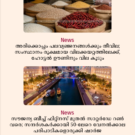
News
അരിക്കൊപ്പം പലവ്യഞ്ജനങ്ങൾക്കും തീവില;
സംസ്ഥാനം രൂക്ഷമായ വിലക്കയറ്റത്തിലേക്ക്,
ഹോട്ടൽ ഊണിനും വില കൂടും
News
സൗജന്യ ബീച്ച് ഫിറ്റ്നസ് മുതൽ സാറ്റർഡേ റൺ
വരെ; സന്ദർശകർക്കായി 50-ലേറെ വേനൽക്കാല
പരിപാടികളൊരുക്കി ഷാർജ