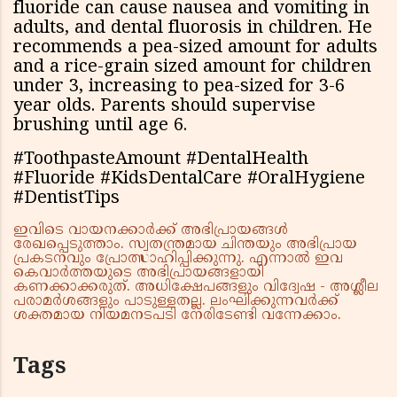
fluoride can cause nausea and vomiting in
adults, and dental fluorosis in children. He
recommends a pea-sized amount for adults
and a rice-grain sized amount for children
under 3, increasing to pea-sized for 3-6
year olds. Parents should supervise
brushing until age 6.
#ToothpasteAmount #DentalHealth
#Fluoride #KidsDentalCare #OralHygiene
#DentistTips
ഇവിടെ വായനക്കാർക്ക് അഭിപ്രായങ്ങൾ
രേഖപ്പെടുത്താം. സ്വതന്ത്രമായ ചിന്തയും അഭിപ്രായ
പ്രകടനവും പ്രോത്സാഹിപ്പിക്കുന്നു. എന്നാൽ ഇവ
കെവാർത്തയുടെ അഭിപ്രായങ്ങളായി
കണക്കാക്കരുത്. അധിക്ഷേപങ്ങളും വിദ്വേഷ - അശ്ലീല
പരാമർശങ്ങളും പാടുള്ളതല്ല. ലംഘിക്കുന്നവർക്ക്
ശക്തമായ നിയമനടപടി നേരിടേണ്ടി വന്നേക്കാം.
Tags