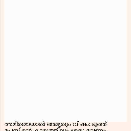
അമിതമായാൽ അമൃതും വിഷം: ടൂത്ത്