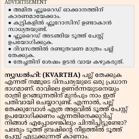
ADVERTISEMENT
● അമിത ഫ്ലൂറൈഡ് ഓക്കാനത്തിന്
കാരണമായേക്കാം.
● കുട്ടികളിൽ ഫ്ലൂറോസിസ് ഉണ്ടാകാൻ
സാധ്യതയുണ്ട്.
● ഫ്ലൂറൈഡ് അടങ്ങിയ ടൂത്ത് പേസ്റ്റ്
ഉപയോഗിക്കുക.
● ദിവസത്തിൽ രണ്ടുതവണ മാത്രം പല്ല്
തേക്കുക.
● തേച്ചതിന് ശേഷം ഉടൻ വായ കഴുകരുത്.
ന്യൂഡൽഹി: (KVARTHA)
പല്ല് തേക്കുക
എന്നത് നമ്മുടെ ദിനചര്യയുടെ ഒരു പ്രധാന
ഭാഗമാണ്. രാവിലെ ഉണർന്നയുടനെയും
രാത്രി ഉറങ്ങുന്നതിന് മുൻപും നാം ഇത്
പതിവായി ചെയ്യാറുണ്ട്. എന്നാൽ, പല്ല്
തേക്കുമ്പോൾ എത്ര അളവിൽ ടൂത്ത് പേസ്റ്റ്
ഉപയോഗിക്കണം എന്നതിനെക്കുറിച്ച്
നിങ്ങൾ എപ്പോഴെങ്കിലും ചിന്തിച്ചിട്ടുണ്ടോ?
പലരും ടൂത്ത് ബ്രഷിൻ്റെ നീളത്തിൽ ടൂത്ത്
പേസ്റ്റ് എടുക്കുന്നത് കാണാം.