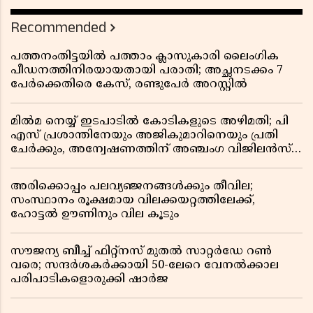
Recommended
പത്തനംതിട്ടയിൽ പത്താം ക്ലാസുകാരി ലൈംഗിക
പീഡനത്തിനിരയായതായി പരാതി; അച്ഛനടക്കം 7
പേർക്കെതിരെ കേസ്, രണ്ടുപേർ അറസ്റ്റിൽ
മിൽമ നെയ്യ് ഇടപാടിൽ കോടികളുടെ അഴിമതി; പി
എസ് പ്രശാന്തിനേയും അജികുമാറിനെയും പ്രതി
ചേർക്കും, അന്വേഷണത്തിന് അഞ്ചംഗ വിജിലൻസ്
സംഘം
അരിക്കൊപ്പം പലവ്യഞ്ജനങ്ങൾക്കും തീവില;
സംസ്ഥാനം രൂക്ഷമായ വിലക്കയറ്റത്തിലേക്ക്,
ഹോട്ടൽ ഊണിനും വില കൂടും
സൗജന്യ ബീച്ച് ഫിറ്റ്നസ് മുതൽ സാറ്റർഡേ റൺ
വരെ; സന്ദർശകർക്കായി 50-ലേറെ വേനൽക്കാല
പരിപാടികളൊരുക്കി ഷാർജ