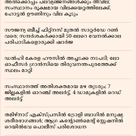
അരിക്കൊപ്പം പലവ്യഞ്ജനങ്ങൾക്കും തീവില;
സംസ്ഥാനം രൂക്ഷമായ വിലക്കയറ്റത്തിലേക്ക്,
ഹോട്ടൽ ഊണിനും വില കൂടും
സൗജന്യ ബീച്ച് ഫിറ്റ്നസ് മുതൽ സാറ്റർഡേ റൺ
വരെ; സന്ദർശകർക്കായി 50-ലേറെ വേനൽക്കാല
പരിപാടികളൊരുക്കി ഷാർജ
ഡൽഹി കേരള ഹൗസിൽ അച്ചടക്ക നടപടി; ലോ
ഓഫീസർ ഗ്രാൻസിയെ തിരുവനന്തപുരത്തേക്ക്
സ്ഥലം മാറ്റി
സംസ്ഥാനത്ത് അതിശക്തമായ മഴ തുടരും; 7
ജില്ലകളിൽ ഓറഞ്ച് അലർട്ട്, 4 ഡാമുകളിൽ റെഡ്
അലർട്ട്
തമിഴ്‌നാട് എക്സ്പ്രസിൽ ട്രോളി ബാഗിൽ മനുഷ്യ
ശരീരഭാഗങ്ങൾ; ആഗ്ര കൻ്റോൺമെൻ്റ് സ്റ്റേഷനിൽ
റെയിൽവേ പൊലീസ് പരിശോധന