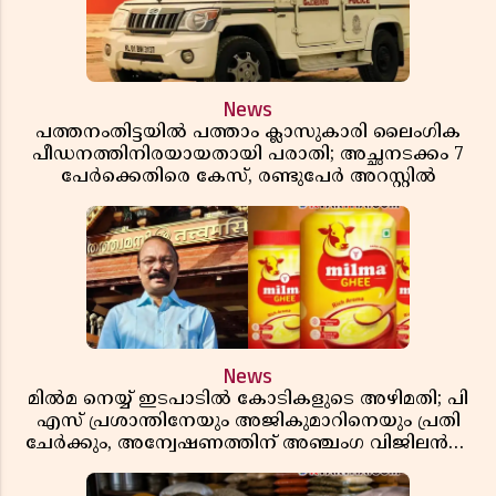
News
പത്തനംതിട്ടയിൽ പത്താം ക്ലാസുകാരി ലൈംഗിക
പീഡനത്തിനിരയായതായി പരാതി; അച്ഛനടക്കം 7
പേർക്കെതിരെ കേസ്, രണ്ടുപേർ അറസ്റ്റിൽ
News
മിൽമ നെയ്യ് ഇടപാടിൽ കോടികളുടെ അഴിമതി; പി
എസ് പ്രശാന്തിനേയും അജികുമാറിനെയും പ്രതി
ചേർക്കും, അന്വേഷണത്തിന് അഞ്ചംഗ വിജിലൻസ്
സംഘം