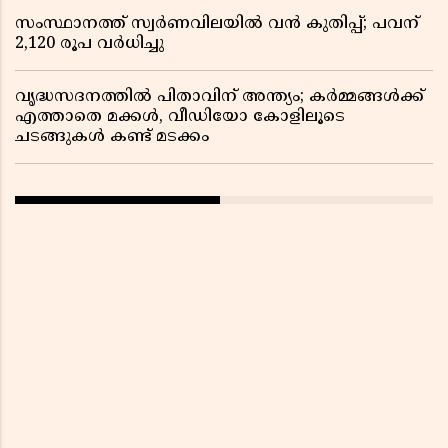
സംസ്ഥാനത്ത് സ്വര്‍ണവിലയില്‍ വന്‍ കുതിപ്പ്; പവന്
2,120 രൂപ വര്‍ധിച്ചു
വൃദ്ധസദനത്തിൽ പിതാവിന് അന്ത്യം; കർമ്മങ്ങൾക്ക്
എത്താതെ മക്കൾ, വീഡിയോ കോളിലൂടെ
ചടങ്ങുകൾ കണ്ട് മടക്കം