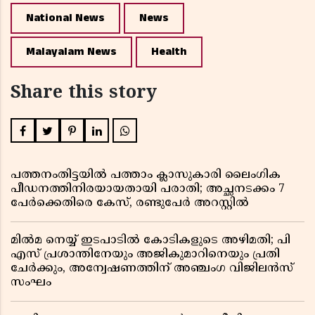
National News
News
Malayalam News
Health
Share this story
പത്തനംതിട്ടയിൽ പത്താം ക്ലാസുകാരി ലൈംഗിക
പീഡനത്തിനിരയായതായി പരാതി; അച്ഛനടക്കം 7
പേർക്കെതിരെ കേസ്, രണ്ടുപേർ അറസ്റ്റിൽ
മിൽമ നെയ്യ് ഇടപാടിൽ കോടികളുടെ അഴിമതി; പി
എസ് പ്രശാന്തിനേയും അജികുമാറിനെയും പ്രതി
ചേർക്കും, അന്വേഷണത്തിന് അഞ്ചംഗ വിജിലൻസ്
സംഘം