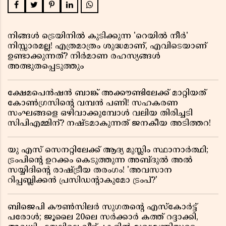
നിങ്ങൾ ട്രെയിനിൽ കുടിക്കുന്ന 'റെയിൽ നീർ'
നിസ്സാരമല്ല! എത്രമാത്രം ശുദ്ധമാണ്, എവിടെയാണ്
ഉണ്ടാക്കുന്നത്? നിർമാണ രഹസ്യങ്ങൾ
അത്ഭുതപ്പെടുത്തും
ക്ഷേമപെൻഷൻ ബാങ്ക് അക്കൗണ്ടിലേക്ക് മാറ്റിയത്
കോൺഗ്രസിന്റെ വമ്പൻ പണി! സഹകരണ
സംഘങ്ങളെ ഒഴിവാക്കുമ്പോൾ വലിയ തിരിച്ചടി
സിപിഎമ്മിന്? നഷ്ടമാകുന്നത് ജനകീയ അടിത്തറ!
യു എസ് സെനറ്റിലേക്ക് ആദ്യ മുസ്ലിം സ്ഥാനാർത്ഥി;
ട്രംപിന്റെ ഉറക്കം കെടുത്തുന്ന അബ്ദുൽ അൽ
സയ്യിദിന്റെ രാഷ്ട്രീയ തരംഗം! 'അവസാന
റിപ്പബ്ലിക്കൻ പ്രസിഡന്റാകുമോ ട്രംപ്?'
ബിജെപി കൗൺസിലർ സുഗതന്റെ എസ്‌കോർട്ട്
പരോൾ; ജൂലൈ 20ലെ സർക്കാർ കത്ത് റദ്ദാക്കി,