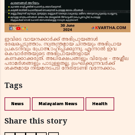
ഇവിടെ വായനക്കാർക്ക് അഭിപ്രായങ്ങൾ
രേഖപ്പെടുത്താം. സ്വതന്ത്രമായ ചിന്തയും അഭിപ്രായ
പ്രകടനവും പ്രോത്സാഹിപ്പിക്കുന്നു. എന്നാൽ ഇവ
കെവാർത്തയുടെ അഭിപ്രായങ്ങളായി
കണക്കാക്കരുത്. അധിക്ഷേപങ്ങളും വിദ്വേഷ - അശ്ലീല
പരാമർശങ്ങളും പാടുള്ളതല്ല. ലംഘിക്കുന്നവർക്ക്
ശക്തമായ നിയമനടപടി നേരിടേണ്ടി വന്നേക്കാം.
Tags
News
Malayalam News
Health
Share this story