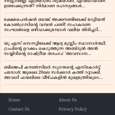
നിസ്സാരമല്ല! എത്രമാത്രം ശുദ്ധമാണ്, എവിടെയാണ്
ഉണ്ടാക്കുന്നത്? നിർമാണ രഹസ്യങ്ങൾ
അത്ഭുതപ്പെടുത്തും
ക്ഷേമപെൻഷൻ ബാങ്ക് അക്കൗണ്ടിലേക്ക് മാറ്റിയത്
കോൺഗ്രസിന്റെ വമ്പൻ പണി! സഹകരണ
സംഘങ്ങളെ ഒഴിവാക്കുമ്പോൾ വലിയ തിരിച്ചടി
സിപിഎമ്മിന്? നഷ്ടമാകുന്നത് ജനകീയ അടിത്തറ!
യു എസ് സെനറ്റിലേക്ക് ആദ്യ മുസ്ലിം സ്ഥാനാർത്ഥി;
ട്രംപിന്റെ ഉറക്കം കെടുത്തുന്ന അബ്ദുൽ അൽ
സയ്യിദിന്റെ രാഷ്ട്രീയ തരംഗം! 'അവസാന
റിപ്പബ്ലിക്കൻ പ്രസിഡന്റാകുമോ ട്രംപ്?'
ബിജെപി കൗൺസിലർ സുഗതന്റെ എസ്‌കോർട്ട്
പരോൾ; ജൂലൈ 20ലെ സർക്കാർ കത്ത് റദ്ദാക്കി,
അവധി ഫയലിലെ വീഴ്ചകളിൽ മുഖ്യമന്ത്രിയുടെ
ഓഫീസ് അന്വേഷണത്തിന് ഉത്തരവിട്ടു
Home
About Us
Contact Us
Privacy Policy