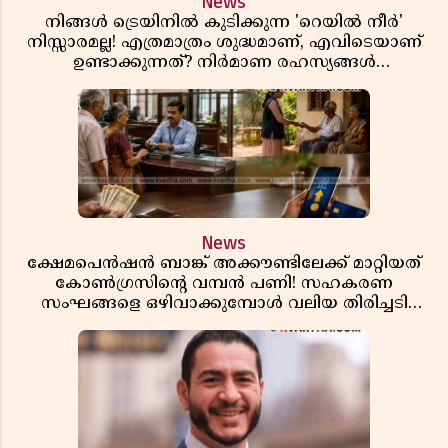
News
നിങ്ങൾ ട്രെയിനിൽ കുടിക്കുന്ന 'റെയിൽ നീർ'
നിസ്സാരമല്ല! എത്രമാത്രം ശുദ്ധമാണ്, എവിടെയാണ്
ഉണ്ടാക്കുന്നത്? നിർമാണ രഹസ്യങ്ങൾ
അത്ഭുതപ്പെടുത്തും
News
ക്ഷേമപെൻഷൻ ബാങ്ക് അക്കൗണ്ടിലേക്ക് മാറ്റിയത്
കോൺഗ്രസിന്റെ വമ്പൻ പണി! സഹകരണ
സംഘങ്ങളെ ഒഴിവാക്കുമ്പോൾ വലിയ തിരിച്ചടി
സിപിഎമ്മിന്? നഷ്ടമാകുന്നത് ജനകീയ അടിത്തറ!