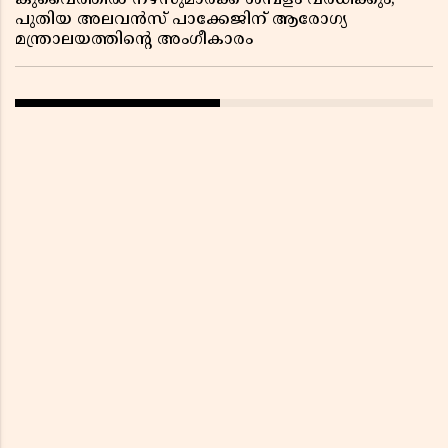
കുവൈത്തിൽ നഴ്‌സുമാർക്ക് ശമ്പളം വർധിക്കും;
പുതിയ അലവൻസ് പാക്കേജിന് ആരോഗ്യ
മന്ത്രാലയത്തിൻ്റെ അംഗീകാരം