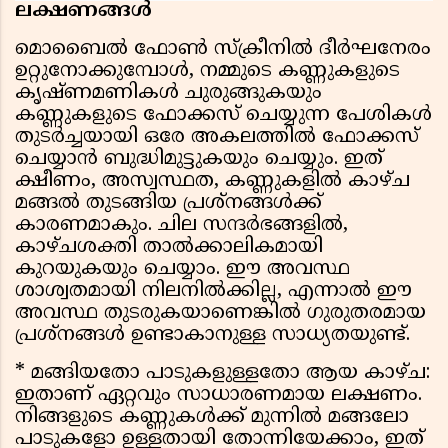
ലക്ഷണങ്ങൾ
മൊബൈൽ ഫോൺ സ്ക്രീനിൽ ദീർഘനേരം
ഉറ്റുനോക്കുമ്പോൾ, നമ്മുടെ കണ്ണുകളുടെ
കൃഷ്ണമണികൾ ചുരുങ്ങുകയും
കണ്ണുകളുടെ ഫോക്കസ് ചെയ്യുന്ന പേശികൾ
തുടർച്ചയായി ഒരേ അകലത്തിൽ ഫോക്കസ്
ചെയ്യാൻ ബുദ്ധിമുട്ടുകയും ചെയ്യും. ഇത്
ക്ഷീണം, അസ്വസ്ഥത, കണ്ണുകളിൽ കാഴ്ച
മങ്ങൽ തുടങ്ങിയ പ്രശ്നങ്ങൾക്ക്
കാരണമാകും. ചില സന്ദർഭങ്ങളിൽ,
കാഴ്ചശക്തി താൽക്കാലികമായി
കുറയുകയും ചെയ്യാം. ഈ അവസ്ഥ
ശാശ്വതമായി നിലനിൽക്കില്ല, എന്നാൽ ഈ
അവസ്ഥ തുടരുകയാണെങ്കിൽ ഗുരുതരമായ
പ്രശ്നങ്ങൾ ഉണ്ടാകാനുള്ള സാധ്യതയുണ്ട്.
* മങ്ങിയതോ പാടുകളുള്ളതോ ആയ കാഴ്ച:
ഇതാണ് ഏറ്റവും സാധാരണമായ ലക്ഷണം.
നിങ്ങളുടെ കണ്ണുകൾക്ക് മുന്നിൽ മങ്ങലോ
പാടുകളോ ഉള്ളതായി തോന്നിയേക്കാം, ഇത്