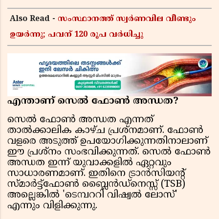
Also Read -
സംസ്ഥാനത്ത് സ്വര്‍ണവില വീണ്ടും
ഉയർന്നു; പവന് 120 രൂപ വര്‍ധിച്ചു
എന്താണ് സെൽ ഫോൺ അന്ധത?
സെൽ ഫോൺ അന്ധത എന്നത്
താൽക്കാലിക കാഴ്ച പ്രശ്നമാണ്. ഫോൺ
വളരെ അടുത്ത് ഉപയോഗിക്കുന്നതിനാലാണ്
ഈ പ്രശ്നം സംഭവിക്കുന്നത്. സെൽ ഫോൺ
അന്ധത ഇന്ന് യുവാക്കളിൽ ഏറ്റവും
സാധാരണമാണ്. ഇതിനെ ട്രാൻസിയന്റ്
സ്മാർട്ട്ഫോൺ ബ്ലൈൻഡ്‌നെസ്സ് (TSB)
അല്ലെങ്കിൽ 'ടെമ്പററി വിഷ്വൽ ലോസ്'
എന്നും വിളിക്കുന്നു.