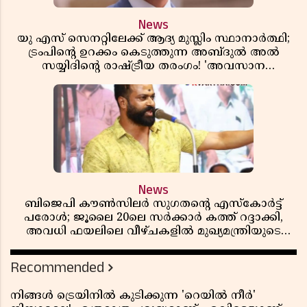
News
യു എസ് സെനറ്റിലേക്ക് ആദ്യ മുസ്ലിം സ്ഥാനാർത്ഥി;
ട്രംപിന്റെ ഉറക്കം കെടുത്തുന്ന അബ്ദുൽ അൽ
സയ്യിദിന്റെ രാഷ്ട്രീയ തരംഗം! 'അവസാന
റിപ്പബ്ലിക്കൻ പ്രസിഡന്റാകുമോ ട്രംപ്?'
News
ബിജെപി കൗൺസിലർ സുഗതന്റെ എസ്‌കോർട്ട്
പരോൾ; ജൂലൈ 20ലെ സർക്കാർ കത്ത് റദ്ദാക്കി,
അവധി ഫയലിലെ വീഴ്ചകളിൽ മുഖ്യമന്ത്രിയുടെ
ഓഫീസ് അന്വേഷണത്തിന് ഉത്തരവിട്ടു
Recommended
നിങ്ങൾ ട്രെയിനിൽ കുടിക്കുന്ന 'റെയിൽ നീർ'