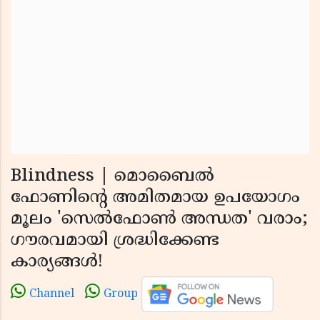
Blindness | മൊബൈൽ
ഫോണിൻ്റെ അമിതമായ ഉപയോഗം
മൂലം 'സെൽഫോൺ അന്ധത' വരാം;
ഗൗരവമായി ശ്രദ്ധിക്കേണ്ട
കാര്യങ്ങൾ!
Channel
Group