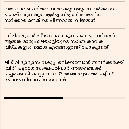
വന്ദേമാതരം നിർബന്ധമാക്കുന്നതും സവർക്കറെ
പുകഴ്ത്തുന്നതും ആർഎസ്എസ് അജൻഡ;
സർക്കാരിനെതിരെ പിണറായി വിജയൻ
ക്രിമിനലുകൾ ഹീറോകളാകുന്ന കാലം; അർജുൻ
ആയങ്കിമാരും മലയാളിയുടെ സാംസ്കാരിക
വീഴ്ചകളും; നമ്മൾ എങ്ങോട്ടാണ് പോകുന്നത്
ലീഗ് വിദ്യാഭ്യാസ വകുപ്പ് ഭരിക്കുമ്പോൾ സവർക്കർക്ക്
'വീർ' പട്ടമോ; സംഘപരിവാർ അജണ്ടയ്ക്ക്
പച്ചക്കൊടി കാട്ടുന്നതാര്? മഞ്ചേശ്വരത്തെ ക്വിസ്
ചോദ്യം വിവാദമാവുമ്പോൾ