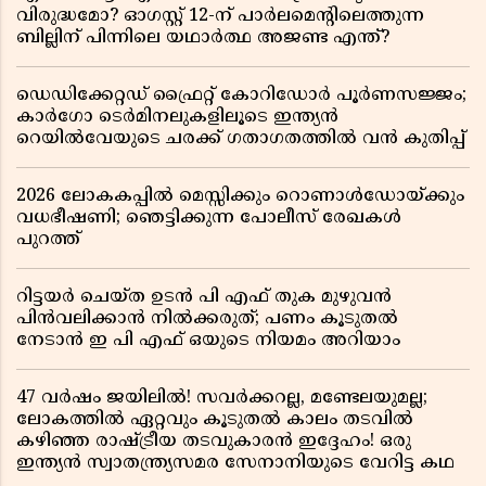
വിരുദ്ധമോ? ഓഗസ്റ്റ് 12-ന് പാർലമെന്റിലെത്തുന്ന
ബില്ലിന് പിന്നിലെ യഥാർത്ഥ അജണ്ട എന്ത്?
ഡെഡിക്കേറ്റഡ് ഫ്രൈറ്റ് കോറിഡോർ പൂർണസജ്ജം;
കാർഗോ ടെർമിനലുകളിലൂടെ ഇന്ത്യൻ
റെയിൽവേയുടെ ചരക്ക് ഗതാഗതത്തിൽ വൻ കുതിപ്പ്
2026 ലോകകപ്പിൽ മെസ്സിക്കും റൊണാൾഡോയ്ക്കും
വധഭീഷണി; ഞെട്ടിക്കുന്ന പോലീസ് രേഖകൾ
പുറത്ത്
റിട്ടയർ ചെയ്ത ഉടൻ പി എഫ് തുക മുഴുവൻ
പിൻവലിക്കാൻ നിൽക്കരുത്; പണം കൂടുതൽ
നേടാൻ ഇ പി എഫ് ഒയുടെ നിയമം അറിയാം
47 വർഷം ജയിലിൽ! സവർക്കറല്ല, മണ്ടേലയുമല്ല;
ലോകത്തിൽ ഏറ്റവും കൂടുതൽ കാലം തടവിൽ
കഴിഞ്ഞ രാഷ്ട്രീയ തടവുകാരൻ ഇദ്ദേഹം! ഒരു
ഇന്ത്യൻ സ്വാതന്ത്ര്യസമര സേനാനിയുടെ വേറിട്ട കഥ