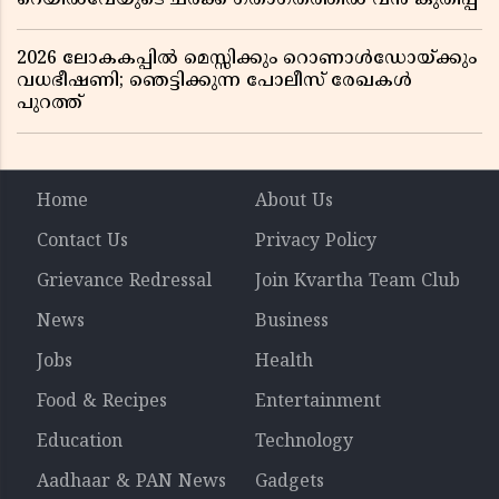
2026 ലോകകപ്പിൽ മെസ്സിക്കും റൊണാൾഡോയ്ക്കും
വധഭീഷണി; ഞെട്ടിക്കുന്ന പോലീസ് രേഖകൾ
പുറത്ത്
Home
About Us
Contact Us
Privacy Policy
Grievance Redressal
Join Kvartha Team Club
News
Business
Jobs
Health
Food & Recipes
Entertainment
Education
Technology
Aadhaar & PAN News
Gadgets