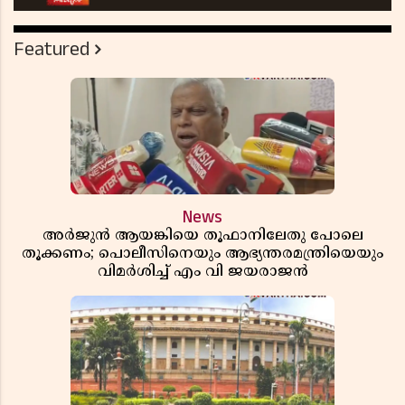
Featured
News
അർജുൻ ആയങ്കിയെ തൂഫാനിലേതു പോലെ
തൂക്കണം; പൊലീസിനെയും ആഭ്യന്തരമന്ത്രിയെയും
വിമർശിച്ച് എം വി ജയരാജൻ