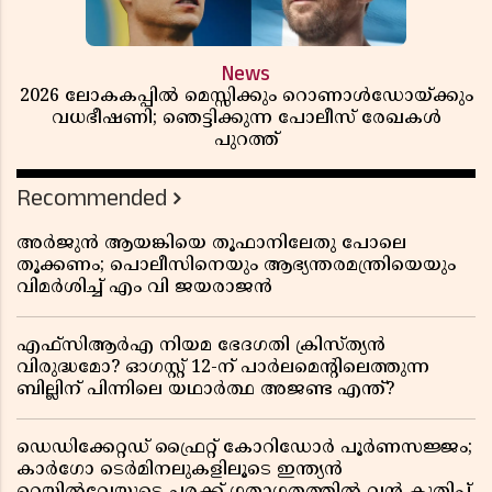
News
2026 ലോകകപ്പിൽ മെസ്സിക്കും റൊണാൾഡോയ്ക്കും
വധഭീഷണി; ഞെട്ടിക്കുന്ന പോലീസ് രേഖകൾ
പുറത്ത്
Recommended
അർജുൻ ആയങ്കിയെ തൂഫാനിലേതു പോലെ
തൂക്കണം; പൊലീസിനെയും ആഭ്യന്തരമന്ത്രിയെയും
വിമർശിച്ച് എം വി ജയരാജൻ
എഫ്സിആർഎ നിയമ ഭേദഗതി ക്രിസ്ത്യൻ
വിരുദ്ധമോ? ഓഗസ്റ്റ് 12-ന് പാർലമെന്റിലെത്തുന്ന
ബില്ലിന് പിന്നിലെ യഥാർത്ഥ അജണ്ട എന്ത്?
ഡെഡിക്കേറ്റഡ് ഫ്രൈറ്റ് കോറിഡോർ പൂർണസജ്ജം;
കാർഗോ ടെർമിനലുകളിലൂടെ ഇന്ത്യൻ
റെയിൽവേയുടെ ചരക്ക് ഗതാഗതത്തിൽ വൻ കുതിപ്പ്