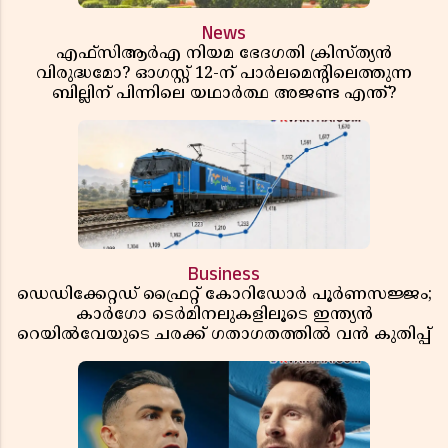
News
എഫ്സിആർഎ നിയമ ഭേദഗതി ക്രിസ്ത്യൻ
വിരുദ്ധമോ? ഓഗസ്റ്റ് 12-ന് പാർലമെന്റിലെത്തുന്ന
ബില്ലിന് പിന്നിലെ യഥാർത്ഥ അജണ്ട എന്ത്?
Business
ഡെഡിക്കേറ്റഡ് ഫ്രൈറ്റ് കോറിഡോർ പൂർണസജ്ജം;
കാർഗോ ടെർമിനലുകളിലൂടെ ഇന്ത്യൻ
റെയിൽവേയുടെ ചരക്ക് ഗതാഗതത്തിൽ വൻ കുതിപ്പ്