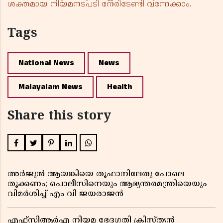
ശക്തമായ നിയമനടപടി നേരിടേണ്ടി വന്നേക്കാം.
Tags
National News
News
Malayalam News
Health
Share this story
അർജുൻ ആയങ്കിയെ തൂഫാനിലേതു പോലെ
തൂക്കണം; പൊലീസിനെയും ആഭ്യന്തരമന്ത്രിയെയും
വിമർശിച്ച് എം വി ജയരാജൻ
എഫ്സിആർഎ നിയമ ഭേദഗതി ക്രിസ്ത്യൻ