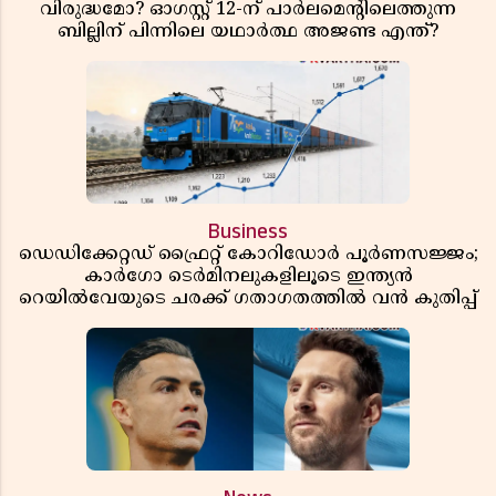
വിരുദ്ധമോ? ഓഗസ്റ്റ് 12-ന് പാർലമെന്റിലെത്തുന്ന
ബില്ലിന് പിന്നിലെ യഥാർത്ഥ അജണ്ട എന്ത്?
Business
ഡെഡിക്കേറ്റഡ് ഫ്രൈറ്റ് കോറിഡോർ പൂർണസജ്ജം;
കാർഗോ ടെർമിനലുകളിലൂടെ ഇന്ത്യൻ
റെയിൽവേയുടെ ചരക്ക് ഗതാഗതത്തിൽ വൻ കുതിപ്പ്