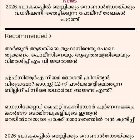
News
2026 ലോകകപ്പിൽ മെസ്സിക്കും റൊണാൾഡോയ്ക്കും
വധഭീഷണി; ഞെട്ടിക്കുന്ന പോലീസ് രേഖകൾ
പുറത്ത്
Recommended
അർജുൻ ആയങ്കിയെ തൂഫാനിലേതു പോലെ
തൂക്കണം; പൊലീസിനെയും ആഭ്യന്തരമന്ത്രിയെയും
വിമർശിച്ച് എം വി ജയരാജൻ
എഫ്സിആർഎ നിയമ ഭേദഗതി ക്രിസ്ത്യൻ
വിരുദ്ധമോ? ഓഗസ്റ്റ് 12-ന് പാർലമെന്റിലെത്തുന്ന
ബില്ലിന് പിന്നിലെ യഥാർത്ഥ അജണ്ട എന്ത്?
ഡെഡിക്കേറ്റഡ് ഫ്രൈറ്റ് കോറിഡോർ പൂർണസജ്ജം;
കാർഗോ ടെർമിനലുകളിലൂടെ ഇന്ത്യൻ
റെയിൽവേയുടെ ചരക്ക് ഗതാഗതത്തിൽ വൻ കുതിപ്പ്
2026 ലോകകപ്പിൽ മെസ്സിക്കും റൊണാൾഡോയ്ക്കും