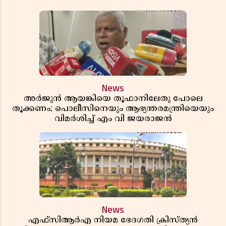
News
അർജുൻ ആയങ്കിയെ തൂഫാനിലേതു പോലെ
തൂക്കണം; പൊലീസിനെയും ആഭ്യന്തരമന്ത്രിയെയും
വിമർശിച്ച് എം വി ജയരാജൻ
News
എഫ്സിആർഎ നിയമ ഭേദഗതി ക്രിസ്ത്യൻ