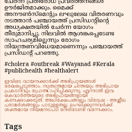
ചേര്‍ന്ന് പ്രതിരോധ പ്രവര്‍ത്തനങ്ങള്‍
ഊര്‍ജിതമാക്കും. മൈക്ക്
അനൗണ്‍സ്മെന്റും ലഘുലേഖ വിതരണവും
നടത്താന്‍ പഞ്ചായത്ത് പ്രസിഡന്റിന്റെ
അധ്യക്ഷതയില്‍ ചേര്‍ന്ന യോഗം
തീരുമാനിച്ചു. നിലവില്‍ ആശങ്കപ്പെടേണ്ട
സാഹചര്യമില്ലെന്നും രോഗം
നിയന്ത്രണവിധേയമാണെന്നും പഞ്ചായത്ത്
പ്രസിഡന്റ് പറഞ്ഞു.
#cholera #outbreak #Wayanad #Kerala
#publichealth #healthalert
ഇവിടെ വായനക്കാർക്ക് അഭിപ്രായങ്ങൾ
രേഖപ്പെടുത്താം. സ്വതന്ത്രമായ ചിന്തയും അഭിപ്രായ
പ്രകടനവും പ്രോത്സാഹിപ്പിക്കുന്നു. എന്നാൽ ഇവ
കെവാർത്തയുടെ അഭിപ്രായങ്ങളായി
കണക്കാക്കരുത്. അധിക്ഷേപങ്ങളും വിദ്വേഷ - അശ്ലീല
പരാമർശങ്ങളും പാടുള്ളതല്ല. ലംഘിക്കുന്നവർക്ക്
ശക്തമായ നിയമനടപടി നേരിടേണ്ടി വന്നേക്കാം.
Tags