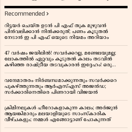
Recommended
റിട്ടയർ ചെയ്ത ഉടൻ പി എഫ് തുക മുഴുവൻ
പിൻവലിക്കാൻ നിൽക്കരുത്; പണം കൂടുതൽ
നേടാൻ ഇ പി എഫ് ഒയുടെ നിയമം അറിയാം
47 വർഷം ജയിലിൽ! സവർക്കറല്ല, മണ്ടേലയുമല്ല;
ലോകത്തിൽ ഏറ്റവും കൂടുതൽ കാലം തടവിൽ
കഴിഞ്ഞ രാഷ്ട്രീയ തടവുകാരൻ ഇദ്ദേഹം! ഒരു
ഇന്ത്യൻ സ്വാതന്ത്ര്യസമര സേനാനിയുടെ വേറിട്ട കഥ
വന്ദേമാതരം നിർബന്ധമാക്കുന്നതും സവർക്കറെ
പുകഴ്ത്തുന്നതും ആർഎസ്എസ് അജൻഡ;
സർക്കാരിനെതിരെ പിണറായി വിജയൻ
ക്രിമിനലുകൾ ഹീറോകളാകുന്ന കാലം; അർജുൻ
ആയങ്കിമാരും മലയാളിയുടെ സാംസ്കാരിക
വീഴ്ചകളും; നമ്മൾ എങ്ങോട്ടാണ് പോകുന്നത്