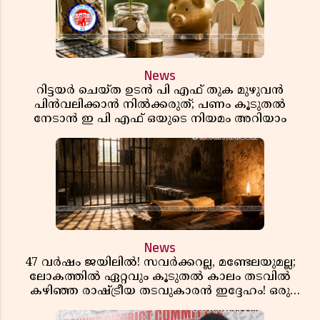
News
റിട്ടയർ ചെയ്ത ഉടൻ പി എഫ് തുക മുഴുവൻ
പിൻവലിക്കാൻ നിൽക്കരുത്; പണം കൂടുതൽ
നേടാൻ ഇ പി എഫ് ഒയുടെ നിയമം അറിയാം
News
47 വർഷം ജയിലിൽ! സവർക്കറല്ല, മണ്ടേലയുമല്ല;
ലോകത്തിൽ ഏറ്റവും കൂടുതൽ കാലം തടവിൽ
കഴിഞ്ഞ രാഷ്ട്രീയ തടവുകാരൻ ഇദ്ദേഹം! ഒരു
ഇന്ത്യൻ സ്വാതന്ത്ര്യസമര സേനാനിയുടെ വേറിട്ട കഥ