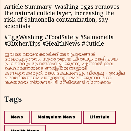
Article Summary: Washing eggs removes
the natural cuticle layer, increasing the
risk of Salmonella contamination, say
scientists.
#EggWashing #FoodSafety #Salmonella
#KitchenTips #HealthNews #Cuticle
ഇവിടെ വായനക്കാർക്ക് അഭിപ്രായങ്ങൾ
രേഖപ്പെടുത്താം. സ്വതന്ത്രമായ ചിന്തയും അഭിപ്രായ
പ്രകടനവും പ്രോത്സാഹിപ്പിക്കുന്നു. എന്നാൽ ഇവ
കെവാർത്തയുടെ അഭിപ്രായങ്ങളായി
കണക്കാക്കരുത്. അധിക്ഷേപങ്ങളും വിദ്വേഷ - അശ്ലീല
പരാമർശങ്ങളും പാടുള്ളതല്ല. ലംഘിക്കുന്നവർക്ക്
ശക്തമായ നിയമനടപടി നേരിടേണ്ടി വന്നേക്കാം.
Tags
News
Malayalam News
Lifestyle