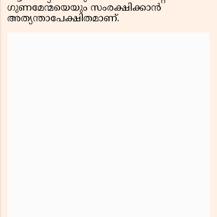
ഗുണമേന്മയെയും സംരക്ഷിക്കാൻ
അത്യന്താപേക്ഷിതമാണ്.