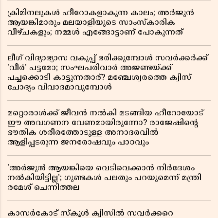
ക്രിമിനലുകൾ ഹീറോകളാകുന്ന കാലം; അർജുൻ
ആയങ്കിമാരും മലയാളിയുടെ സാംസ്കാരിക
വീഴ്ചകളും; നമ്മൾ എങ്ങോട്ടാണ് പോകുന്നത്
ലീഗ് വിദ്യാഭ്യാസ വകുപ്പ് ഭരിക്കുമ്പോൾ സവർക്കർക്ക്
'വീർ' പട്ടമോ; സംഘപരിവാർ അജണ്ടയ്ക്ക്
പച്ചക്കൊടി കാട്ടുന്നതാര്? മഞ്ചേശ്വരത്തെ ക്വിസ്
ചോദ്യം വിവാദമാവുമ്പോൾ
മറ്റൊരാൾക്ക് ജീവൻ നൽകി മടങ്ങിയ ഹീറോയോട്
ഈ അവഗണന വേണമായിരുന്നോ? രാജേഷിൻ്റെ
ഭൗതിക ശരീരത്തോടുള്ള അനാദരവിൽ
ആളിപ്പടരുന്ന ജനരോഷവും പാഠവും
'അർജുൻ ആയങ്കിയെ വെടിവെക്കാൻ നിർദേശം
നൽകിയിട്ടില്ല'; ഗുണ്ടകൾ പലതും പറയുമെന്ന് മന്ത്രി
രമേശ് ചെന്നിത്തല
കാസർകോട് സ്കൂൾ ക്വിസിൽ സവർക്കറെ