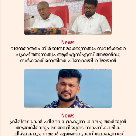
News
വന്ദേമാതരം നിർബന്ധമാക്കുന്നതും സവർക്കറെ
പുകഴ്ത്തുന്നതും ആർഎസ്എസ് അജൻഡ;
സർക്കാരിനെതിരെ പിണറായി വിജയൻ
News
ക്രിമിനലുകൾ ഹീറോകളാകുന്ന കാലം; അർജുൻ
ആയങ്കിമാരും മലയാളിയുടെ സാംസ്കാരിക
വീഴ്ചകളും; നമ്മൾ എങ്ങോട്ടാണ് പോകുന്നത്