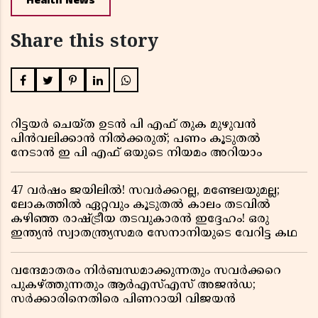
Health News
Share this story
റിട്ടയർ ചെയ്ത ഉടൻ പി എഫ് തുക മുഴുവൻ
പിൻവലിക്കാൻ നിൽക്കരുത്; പണം കൂടുതൽ
നേടാൻ ഇ പി എഫ് ഒയുടെ നിയമം അറിയാം
47 വർഷം ജയിലിൽ! സവർക്കറല്ല, മണ്ടേലയുമല്ല;
ലോകത്തിൽ ഏറ്റവും കൂടുതൽ കാലം തടവിൽ
കഴിഞ്ഞ രാഷ്ട്രീയ തടവുകാരൻ ഇദ്ദേഹം! ഒരു
ഇന്ത്യൻ സ്വാതന്ത്ര്യസമര സേനാനിയുടെ വേറിട്ട കഥ
വന്ദേമാതരം നിർബന്ധമാക്കുന്നതും സവർക്കറെ
പുകഴ്ത്തുന്നതും ആർഎസ്എസ് അജൻഡ;
സർക്കാരിനെതിരെ പിണറായി വിജയൻ