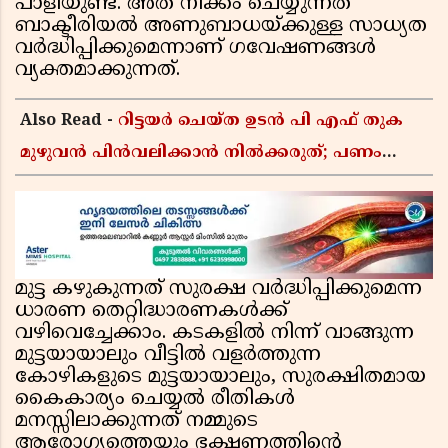
പാളിയുണ്ട്. അത് നീക്കം ചെയ്യുന്നത്
ബാക്ടീരിയൽ അണുബാധയ്ക്കുള്ള സാധ്യത
വർദ്ധിപ്പിക്കുമെന്നാണ് ഗവേഷണങ്ങൾ
വ്യക്തമാക്കുന്നത്.
Also Read -
റിട്ടയർ ചെയ്ത ഉടൻ പി എഫ് തുക
മുഴുവൻ പിൻവലിക്കാൻ നിൽക്കരുത്; പണം
കൂടുതൽ നേടാൻ ഇ പി എഫ് ഒയുടെ നിയമം
അറിയാം
മുട്ട കഴുകുന്നത് സുരക്ഷ വർദ്ധിപ്പിക്കുമെന്ന
ധാരണ തെറ്റിദ്ധാരണകൾക്ക്
വഴിവെച്ചേക്കാം. കടകളിൽ നിന്ന് വാങ്ങുന്ന
മുട്ടയായാലും വീട്ടിൽ വളർത്തുന്ന
കോഴികളുടെ മുട്ടയായാലും, സുരക്ഷിതമായ
കൈകാര്യം ചെയ്യൽ രീതികൾ
മനസ്സിലാക്കുന്നത് നമ്മുടെ
ആരോഗ്യത്തെയും ഭക്ഷണത്തിന്റെ