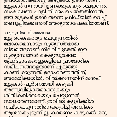
ഉപയോഗിക്കാവൂ. കഴുകിയ ഉടൻ തന്നെ
മുട്ടകൾ നന്നായി ഉണക്കുകയും ചെയ്യണം.
സംരക്ഷണ പാളി നീക്കം ചെയ്തതിനാൽ,
ഈ മുട്ടകൾ ഉടൻ തന്നെ ഫ്രിഡ്ജിൽ വെച്ച്
തണുപ്പിക്കേണ്ടത് അത്യന്താപേക്ഷിതമാണ്.
വ്യത്യസ്ത നിയമങ്ങൾ
മുട്ട കൈകാര്യം ചെയ്യുന്നതിൽ
ലോകമെമ്പാടും വ്യത്യസ്തമായ
നിയമങ്ങളാണ് നിലവിലുള്ളത്. ഈ
വ്യത്യാസങ്ങൾ ഭക്ഷ്യസുരക്ഷാ
പ്രോട്ടോക്കോളുകളിലെ പ്രാദേശിക
സമീപനങ്ങളെയാണ് എടുത്തു
കാണിക്കുന്നത്. ഉദാഹരണത്തിന്,
അമേരിക്കയിൽ, വിൽക്കുന്നതിന് മുൻപ്
മുട്ടകൾ പൂർണമായി കഴുകി
അണുവിമുക്തമാക്കുകയും
ശീതീകരിക്കുകയും ചെയ്യുന്നത്
സാധാരണമാണ്. ഇവിടെ ക്യൂട്ടിക്കിൾ
നഷ്ടപ്പെടുന്നതിനെക്കുറിച്ച് അധികം
ആശങ്കപ്പെടുന്നില്ല, കാരണം കഴുകൽ ഒരു