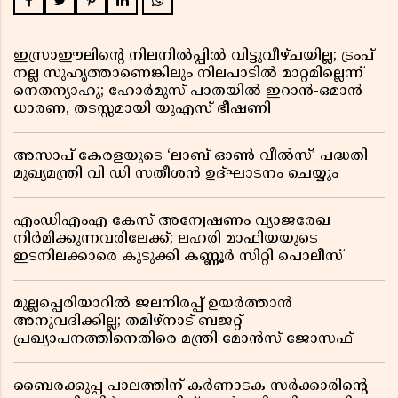
ഇസ്രാഈലിന്റെ നിലനിൽപ്പിൽ വിട്ടുവീഴ്ചയില്ല; ട്രംപ്
നല്ല സുഹൃത്താണെങ്കിലും നിലപാടിൽ മാറ്റമില്ലെന്ന്
നെതന്യാഹു; ഹോർമുസ് പാതയിൽ ഇറാൻ-ഒമാൻ
ധാരണ, തടസ്സമായി യുഎസ് ഭീഷണി
അസാപ് കേരളയുടെ ‘ലാബ് ഓൺ വീൽസ്’ പദ്ധതി
മുഖ്യമന്ത്രി വി ഡി സതീശൻ ഉദ്ഘാടനം ചെയ്യും
എംഡിഎംഎ കേസ് അന്വേഷണം വ്യാജരേഖ
നിർമിക്കുന്നവരിലേക്ക്; ലഹരി മാഫിയയുടെ
ഇടനിലക്കാരെ കുടുക്കി കണ്ണൂർ സിറ്റി പൊലീസ്
മുല്ലപ്പെരിയാറിൽ ജലനിരപ്പ് ഉയർത്താൻ
അനുവദിക്കില്ല; തമിഴ്നാട് ബജറ്റ്
പ്രഖ്യാപനത്തിനെതിരെ മന്ത്രി മോൻസ് ജോസഫ്
ബൈരക്കുപ്പ പാലത്തിന് കർണാടക സർക്കാരിൻ്റെ