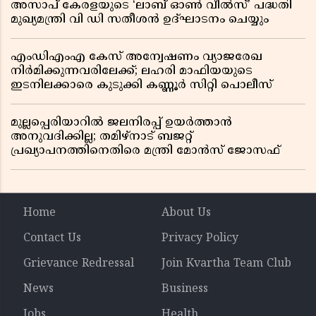
അസാപ് കേരളയുടെ ‘ലാബ് ഓൺ വീൽസ്’ പദ്ധതി
മുഖ്യമന്ത്രി വി ഡി സതീശൻ ഉദ്ഘാടനം ചെയ്യും
എംഡിഎംഎ കേസ് അന്വേഷണം വ്യാജരേഖ
നിർമിക്കുന്നവരിലേക്ക്; ലഹരി മാഫിയയുടെ
ഇടനിലക്കാരെ കുടുക്കി കണ്ണൂർ സിറ്റി പൊലീസ്
മുല്ലപ്പെരിയാറിൽ ജലനിരപ്പ് ഉയർത്താൻ
അനുവദിക്കില്ല; തമിഴ്നാട് ബജറ്റ്
പ്രഖ്യാപനത്തിനെതിരെ മന്ത്രി മോൻസ് ജോസഫ്
Home
About Us
Contact Us
Privacy Policy
Grievance Redressal
Join Kvartha Team Club
News
Business
Jobs
Health