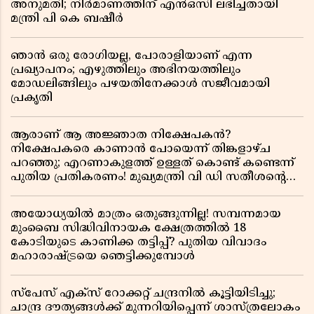
അനുമതി; നിർമാണത്തിന് എൻഒസി ലഭിച്ചതായി
മന്ത്രി പി കെ ബഷീർ
ഞാൻ ഒരു രോഗിയല്ല, പോരാളിയാണ് എന്ന
പ്രഖ്യാപനം; എഴുത്തിലും അഭിനയത്തിലും
മോഡലിങ്ങിലും പഴയതിനേക്കാൾ സജീവമായി
പ്രകൃതി
ആരാണ് ആ അജ്ഞാത നിക്ഷേപകൻ?
നിക്ഷേപകരെ കാണാൻ പോയെന്ന് തിങ്കളാഴ്ച
പറഞ്ഞു; എറണാകുളത്ത് ഉള്ളത് കൊണ്ട് കണ്ടെന്ന്
പുതിയ പ്രതികരണം! മുഖ്യമന്ത്രി വി ഡി സതീശന്റെ
മറ്റൊരു യു-ടേൺ കൂടി വിവാദമാകുമ്പോൾ
അയോധ്യയിൽ മാത്രം ഒതുങ്ങുന്നില്ല! സമ്പന്നമായ
മുംബൈ സിദ്ധിവിനായക ക്ഷേത്രത്തിൽ 18
കോടിയുടെ കാണിക്ക തട്ടിപ്പ്? പുതിയ വിവാദം
മഹാരാഷ്ട്രയെ ഞെട്ടിക്കുമ്പോൾ
സ്പേസ് എക്സ് റോക്കറ്റ് ചന്ദ്രനിൽ കൂട്ടിയിടിച്ചു;
ചാന്ദ്ര ദൗത്യങ്ങൾക്ക് മുന്നറിയിപ്പെന്ന് ശാസ്ത്രലോകം ​​​​​​​