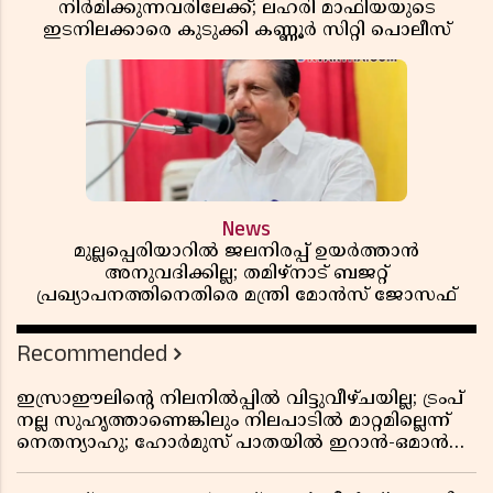
നിർമിക്കുന്നവരിലേക്ക്; ലഹരി മാഫിയയുടെ
ഇടനിലക്കാരെ കുടുക്കി കണ്ണൂർ സിറ്റി പൊലീസ്
News
മുല്ലപ്പെരിയാറിൽ ജലനിരപ്പ് ഉയർത്താൻ
അനുവദിക്കില്ല; തമിഴ്നാട് ബജറ്റ്
പ്രഖ്യാപനത്തിനെതിരെ മന്ത്രി മോൻസ് ജോസഫ്
Recommended
ഇസ്രാഈലിന്റെ നിലനിൽപ്പിൽ വിട്ടുവീഴ്ചയില്ല; ട്രംപ്
നല്ല സുഹൃത്താണെങ്കിലും നിലപാടിൽ മാറ്റമില്ലെന്ന്
നെതന്യാഹു; ഹോർമുസ് പാതയിൽ ഇറാൻ-ഒമാൻ
ധാരണ, തടസ്സമായി യുഎസ് ഭീഷണി