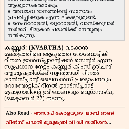
ആശ്വാസകരമാകും.
● അവയവ ദാനത്തിന്റെ സന്ദേശം
പ്രചരിപ്പിക്കുക എന്ന ലക്ഷ്യവുമുണ്ട്.
● നെഫ്റോളജി, യൂറോളജി, വാസ്ക്കുലാർ
സർജറി ടീമുകൾ പദ്ധതിക്ക് നേതൃത്വം
നൽകുന്നു.
കണ്ണൂർ: (KVARTHA)
വടക്കൻ
കേരളത്തിലെ ആദ്യത്തെ റോബോട്ടിക്
റീനല്‍ ട്രാന്‍സ്പ്ലാന്റേഷന്‍ സെന്റർ എന്ന
സുപ്രധാന നേട്ടം കണ്ണൂർ കിംസ് ശ്രീചന്ദ്
ആശുപത്രിയ്ക്ക് സ്വന്തമായി. റീനൽ
ട്രാൻസ്‌പ്ലാന്റ് ലൈസൻസ് പ്രഖ്യാപനവും
റോബോട്ടിക് റീനൽ ട്രാൻസ്‌പ്ലാന്റ്
പ്രോഗ്രാമിന്റെ ഉദ്ഘാടനവും ബുധനാഴ്ച,
(ഒക്ടോബർ 22) നടന്നു.
Also Read -
അസാപ് കേരളയുടെ ‘ലാബ് ഓൺ
വീൽസ്’ പദ്ധതി മുഖ്യമന്ത്രി വി ഡി സതീശൻ