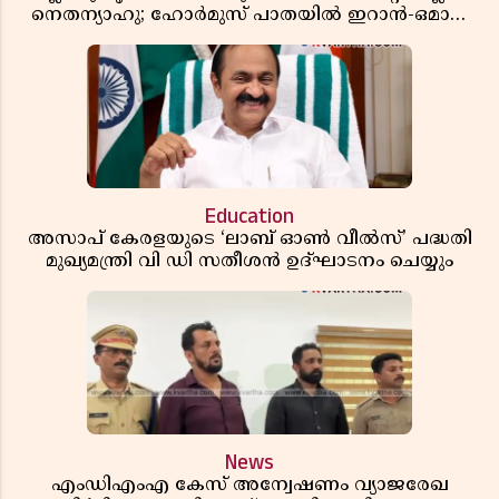
നെതന്യാഹു; ഹോർമുസ് പാതയിൽ ഇറാൻ-ഒമാൻ
ധാരണ, തടസ്സമായി യുഎസ് ഭീഷണി
Education
അസാപ് കേരളയുടെ ‘ലാബ് ഓൺ വീൽസ്’ പദ്ധതി
മുഖ്യമന്ത്രി വി ഡി സതീശൻ ഉദ്ഘാടനം ചെയ്യും
News
എംഡിഎംഎ കേസ് അന്വേഷണം വ്യാജരേഖ