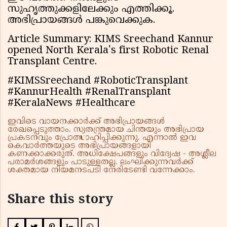
സുഹൃത്തുക്കളിലേക്കും എത്തിക്കൂ.
അഭിപ്രായങ്ങൾ പങ്കുവെക്കുക.
Article Summary: KIMS Sreechand Kannur
opened North Kerala's first Robotic Renal
Transplant Centre.
#KIMSSreechand #RoboticTransplant
#KannurHealth #RenalTransplant
#KeralaNews #Healthcare
ഇവിടെ വായനക്കാർക്ക് അഭിപ്രായങ്ങൾ
രേഖപ്പെടുത്താം. സ്വതന്ത്രമായ ചിന്തയും അഭിപ്രായ
പ്രകടനവും പ്രോത്സാഹിപ്പിക്കുന്നു. എന്നാൽ ഇവ
കെവാർത്തയുടെ അഭിപ്രായങ്ങളായി
കണക്കാക്കരുത്. അധിക്ഷേപങ്ങളും വിദ്വേഷ - അശ്ലീല
പരാമർശങ്ങളും പാടുള്ളതല്ല. ലംഘിക്കുന്നവർക്ക്
ശക്തമായ നിയമനടപടി നേരിടേണ്ടി വന്നേക്കാം.
Share this story