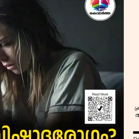
സ
ക
അ