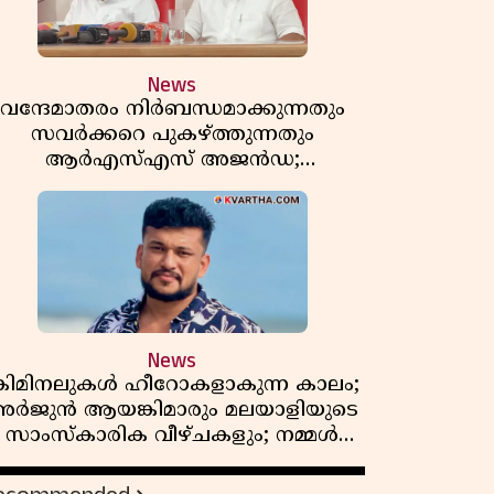
News
വന്ദേമാതരം നിർബന്ധമാക്കുന്നതും
സവർക്കറെ പുകഴ്ത്തുന്നതും
ആർഎസ്എസ് അജൻഡ;
ർക്കാരിനെതിരെ പിണറായി വിജയൻ
News
്രിമിനലുകൾ ഹീറോകളാകുന്ന കാലം;
ർജുൻ ആയങ്കിമാരും മലയാളിയുടെ
സാംസ്കാരിക വീഴ്ചകളും; നമ്മൾ
എങ്ങോട്ടാണ് പോകുന്നത്