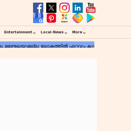
Entertainment
Local-News
More