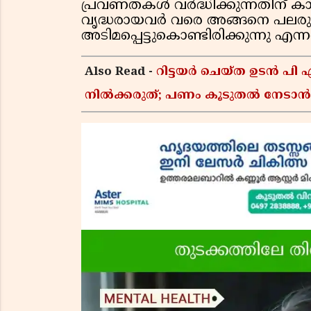
പ്രവണതകൾ വർദ്ധിക്കുന്നതിന് ക
വൃദ്ധരായവർ വരെ അങ്ങനെ പലരു
അടിമപ്പെട്ടുകൊണ്ടിരിക്കുന്നു എന
Also Read -
റിട്ടയർ ചെയ്ത ഉടൻ പി
നിൽക്കരുത്; പണം കൂടുതൽ നേടാൻ