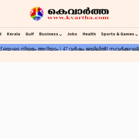
d
Kerala
Gulf
Business
Jobs
Health
Sports & Games