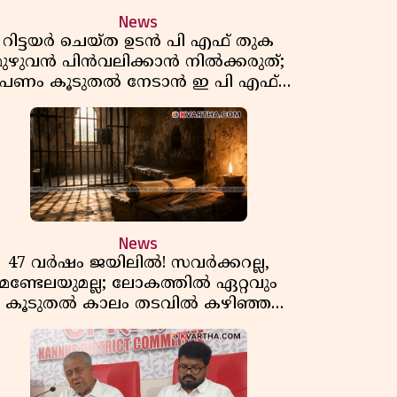
News
റിട്ടയർ ചെയ്ത ഉടൻ പി എഫ് തുക
മുഴുവൻ പിൻവലിക്കാൻ നിൽക്കരുത്;
പണം കൂടുതൽ നേടാൻ ഇ പി എഫ്
ഒയുടെ നിയമം അറിയാം
News
47 വർഷം ജയിലിൽ! സവർക്കറല്ല,
മണ്ടേലയുമല്ല; ലോകത്തിൽ ഏറ്റവും
കൂടുതൽ കാലം തടവിൽ കഴിഞ്ഞ
രാഷ്ട്രീയ തടവുകാരൻ ഇദ്ദേഹം! ഒരു
ന്ത്യൻ സ്വാതന്ത്ര്യസമര സേനാനിയുടെ
വേറിട്ട കഥ