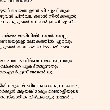
ecommended
ിട്ടയർ ചെയ്ത ഉടൻ പി എഫ് തുക
ുഴുവൻ പിൻവലിക്കാൻ നിൽക്കരുത്;
ണം കൂടുതൽ നേടാൻ ഇ പി എഫ്
യുടെ നിയമം അറിയാം
7 വർഷം ജയിലിൽ! സവർക്കറല്ല,
ണ്ടേലയുമല്ല; ലോകത്തിൽ ഏറ്റവും
ൂടുതൽ കാലം തടവിൽ കഴിഞ്ഞ
ാഷ്ട്രീയ തടവുകാരൻ ഇദ്ദേഹം! ഒരു
ന്ത്യൻ സ്വാതന്ത്ര്യസമര സേനാനിയുടെ
ന്ദേമാതരം നിർബന്ധമാക്കുന്നതും
േറിട്ട കഥ
വർക്കറെ പുകഴ്ത്തുന്നതും
ർഎസ്എസ് അജൻഡ;
ർക്കാരിനെതിരെ പിണറായി വിജയൻ
്രിമിനലുകൾ ഹീറോകളാകുന്ന കാലം;
ർജുൻ ആയങ്കിമാരും മലയാളിയുടെ
ാംസ്കാരിക വീഴ്ചകളും; നമ്മൾ
ങ്ങോട്ടാണ് പോകുന്നത്