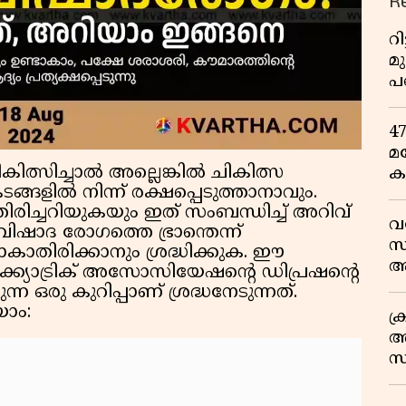
R
റ
മ
പ
ഒ
4
മ
ികിത്സിച്ചാൽ അല്ലെങ്കിൽ ചികിത്സ
ക
ിൽ നിന്ന് രക്ഷപ്പെടുത്താനാവും.
ര
രിച്ചറിയുകയും ഇത് സംബന്ധിച്ച് അറിവ്
ഇ
വ
ിഷാദ രോഗത്തെ ഭ്രാന്തെന്ന്
വ
സ
ോകാതിരിക്കാനും ശ്രദ്ധിക്കുക. ഈ
ആ
യാട്രിക് അസോസിയേഷൻ്റെ ഡിപ്രഷന്റെ
സ
ന്ന ഒരു കുറിപ്പാണ് ശ്രദ്ധനേടുന്നത്.
ാം:
ക
അ
സ
എ