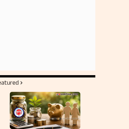
eatured