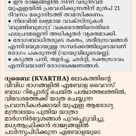
● ഈ രാജ്യങ്ങളിൽ നിന്ന് വരുന്നവർ
യുഎഇയിൽ പ്രവേശിക്കുന്നതിന് മുൻപ് 21
ദിവസം മറ്റൊരിടത്ത് താമസിക്കണം.
● നിലവിൽ ലഭ്യമായ വാക്സിനുകൾ
'ബുണ്ടിബുഗ്യോ' വകഭേദത്തിനെതിരെ
ഫലപ്രദമല്ലെന്ന് അധികൃതർ വ്യക്തമാക്കി.
● രോഗബാധിതരുടെ രക്തം, ശരീരസ്രവങ്ങൾ
എന്നിവയുമായുള്ള സമ്പർക്കത്തിലൂടെയാണ്
രോഗം പകരുന്നത് (വായുവിലൂടെയല്ല).
● കടുത്ത പനി, തളർച്ച, ഛർദ്ദി, രക്തസ്രാവം
എന്നിവയാണ് രോഗലക്ഷണങ്ങൾ.
ദുബൈ: (KVARTHA)
ലോകത്തിന്റെ
വിവിധ ഭാഗങ്ങളിൽ എബോള വൈറസ്
ബാധ റിപ്പോർട്ട് ചെയ്ത പശ്ചാത്തലത്തിൽ,
വിദേശത്തേക്ക് യാത്ര ചെയ്യുന്ന
പ്രവാസികൾക്കായി യുഎഇ ആരോഗ്യ
മന്ത്രാലയം പുതിയ യാത്രാ
മാർഗനിർദ്ദേശങ്ങൾ പുറപ്പെടുവിച്ചു.
മധ്യആഫ്രിക്കൻ രാജ്യങ്ങളിൽ
പടർന്നുപിടിക്കുന്ന എബോളയുടെ