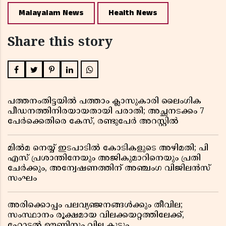
Malayalam News
Health News
Share this story
പത്തനംതിട്ടയിൽ പത്താം ക്ലാസുകാരി ലൈംഗിക
പീഡനത്തിനിരയായതായി പരാതി; അച്ഛനടക്കം 7
പേർക്കെതിരെ കേസ്, രണ്ടുപേർ അറസ്റ്റിൽ
മിൽമ നെയ്യ് ഇടപാടിൽ കോടികളുടെ അഴിമതി; പി
എസ് പ്രശാന്തിനേയും അജികുമാറിനെയും പ്രതി
ചേർക്കും, അന്വേഷണത്തിന് അഞ്ചംഗ വിജിലൻസ്
സംഘം
അരിക്കൊപ്പം പലവ്യഞ്ജനങ്ങൾക്കും തീവില;
സംസ്ഥാനം രൂക്ഷമായ വിലക്കയറ്റത്തിലേക്ക്,
ഹോട്ടൽ ഊണിനും വില കൂടും