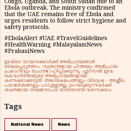
Congo, Uganda, and South Sudan due to an
Ebola outbreak. The ministry confirmed
that the UAE remains free of Ebola and
urges residents to follow strict hygiene and
safety protocols.
#EbolaAlert #UAE #TravelGuidelines
#HealthWarning #MalayalamNews
#PrabasiNews
ഇവിടെ വായനക്കാർക്ക് അഭിപ്രായങ്ങൾ
രേഖപ്പെടുത്താം. സ്വതന്ത്രമായ ചിന്തയും അഭിപ്രായ
പ്രകടനവും പ്രോത്സാഹിപ്പിക്കുന്നു. എന്നാൽ ഇവ
കെവാർത്തയുടെ അഭിപ്രായങ്ങളായി
കണക്കാക്കരുത്. അധിക്ഷേപങ്ങളും വിദ്വേഷ - അശ്ലീല
പരാമർശങ്ങളും പാടുള്ളതല്ല. ലംഘിക്കുന്നവർക്ക്
ശക്തമായ നിയമനടപടി നേരിടേണ്ടി വന്നേക്കാം.
Tags
National News
News