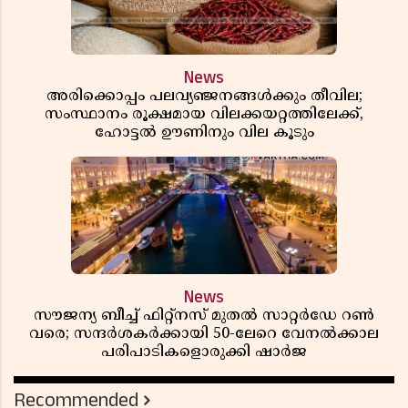
News
അരിക്കൊപ്പം പലവ്യഞ്ജനങ്ങൾക്കും തീവില;
സംസ്ഥാനം രൂക്ഷമായ വിലക്കയറ്റത്തിലേക്ക്,
ഹോട്ടൽ ഊണിനും വില കൂടും
News
സൗജന്യ ബീച്ച് ഫിറ്റ്നസ് മുതൽ സാറ്റർഡേ റൺ
വരെ; സന്ദർശകർക്കായി 50-ലേറെ വേനൽക്കാല
പരിപാടികളൊരുക്കി ഷാർജ
Recommended