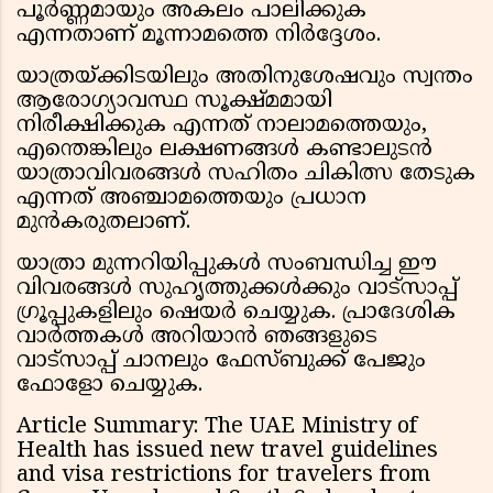
പൂർണ്ണമായും അകലം പാലിക്കുക
എന്നതാണ് മൂന്നാമത്തെ നിർദ്ദേശം.
യാത്രയ്ക്കിടയിലും അതിനുശേഷവും സ്വന്തം
ആരോഗ്യാവസ്ഥ സൂക്ഷ്മമായി
നിരീക്ഷിക്കുക എന്നത് നാലാമത്തെയും,
എന്തെങ്കിലും ലക്ഷണങ്ങൾ കണ്ടാലുടൻ
യാത്രാവിവരങ്ങൾ സഹിതം ചികിത്സ തേടുക
എന്നത് അഞ്ചാമത്തെയും പ്രധാന
മുൻകരുതലാണ്.
യാത്രാ മുന്നറിയിപ്പുകൾ സംബന്ധിച്ച ഈ
വിവരങ്ങൾ സുഹൃത്തുക്കൾക്കും വാട്സാപ്പ്
ഗ്രൂപ്പുകളിലും ഷെയർ ചെയ്യുക. പ്രാദേശിക
വാർത്തകൾ അറിയാൻ ഞങ്ങളുടെ
വാട്സാപ്പ് ചാനലും ഫേസ്ബുക്ക് പേജും
ഫോളോ ചെയ്യുക.
Article Summary: The UAE Ministry of
Health has issued new travel guidelines
and visa restrictions for travelers from