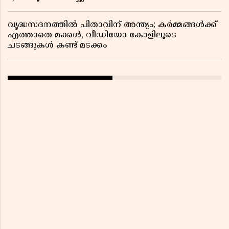
വൃദ്ധസദനത്തിൽ പിതാവിന് അന്ത്യം; കർമ്മങ്ങൾക്ക്
എത്താതെ മക്കൾ, വീഡിയോ കോളിലൂടെ
ചടങ്ങുകൾ കണ്ട് മടക്കം