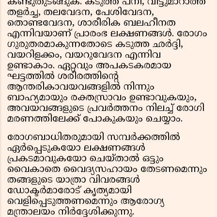
കണ്ടുതുടങ്ങുക. കടുത്ത പനി, വിട്ടുമാറാത്ത
തളർച്ച, തലവേദന, പേശിവേദന,
തൊണ്ടവേദന, ശാരീരിക ബലഹീനത
എന്നിവയാണ് പ്രാരംഭ ലക്ഷണങ്ങൾ. രോഗം
ഗുരുതരമാകുന്നതോടെ കടുത്ത ഛർദ്ദി,
വയറിളക്കം, വയറുവേദന എന്നിവ
ഉണ്ടാകാം. ഏറ്റവും അപകടകരമായ
ഘട്ടത്തിൽ ശരീരത്തിന്റെ
ആന്തരികാവയവങ്ങളിൽ നിന്നും
ബാഹ്യമായും രക്തസ്രാവം ഉണ്ടാവുകയും,
അവയവങ്ങളുടെ പ്രവർത്തനം നിലച്ച് രോഗി
മരണത്തിലേക്ക് പോകുകയും ചെയ്യാം.
രോഗബാധിതരുമായി സമ്പർക്കത്തിൽ
ഏർപ്പെടുകയോ ലക്ഷണങ്ങൾ
പ്രകടമാവുകയോ ചെയ്താൽ ഒട്ടും
വൈകാതെ വൈദ്യസഹായം തേടണമെന്നും
തങ്ങളുടെ യാത്രാ വിവരങ്ങൾ
ഡോക്ടർമാരോട് കൃത്യമായി
വെളിപ്പെടുത്തണമെന്നും ആരോഗ്യ
മന്ത്രാലയം നിർദ്ദേശിക്കുന്നു.