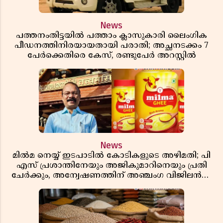
News
പത്തനംതിട്ടയിൽ പത്താം ക്ലാസുകാരി ലൈംഗിക
പീഡനത്തിനിരയായതായി പരാതി; അച്ഛനടക്കം 7
പേർക്കെതിരെ കേസ്, രണ്ടുപേർ അറസ്റ്റിൽ
News
മിൽമ നെയ്യ് ഇടപാടിൽ കോടികളുടെ അഴിമതി; പി
എസ് പ്രശാന്തിനേയും അജികുമാറിനെയും പ്രതി
ചേർക്കും, അന്വേഷണത്തിന് അഞ്ചംഗ വിജിലൻസ്
സംഘം