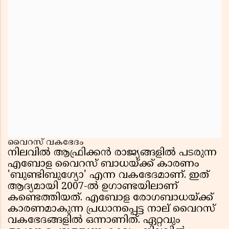
വൈറസ് വകഭേദം
നിലവിൽ ആഫ്രിക്കൻ രാജ്യങ്ങളിൽ പടരുന്ന
എബോള വൈറസ് ബാധയ്ക്ക് കാരണം
'ബുണ്ടിബുഗ്യോ' എന്ന വകഭേദമാണ്. ഇത്
ആദ്യമായി 2007-ൽ ഉഗാണ്ടയിലാണ്
കണ്ടെത്തിയത്. എബോള രോഗബാധയ്ക്ക്
കാരണമാകുന്ന പ്രധാനപ്പെട്ട നാല് വൈറസ്
വകഭേദങ്ങളിൽ ഒന്നാണിത്. ഏറ്റവും