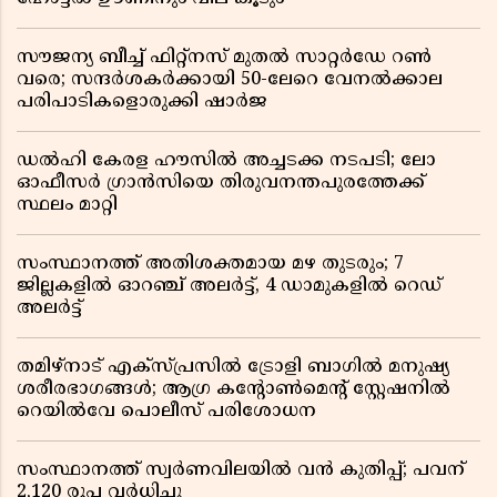
സൗജന്യ ബീച്ച് ഫിറ്റ്നസ് മുതൽ സാറ്റർഡേ റൺ
വരെ; സന്ദർശകർക്കായി 50-ലേറെ വേനൽക്കാല
പരിപാടികളൊരുക്കി ഷാർജ
ഡൽഹി കേരള ഹൗസിൽ അച്ചടക്ക നടപടി; ലോ
ഓഫീസർ ഗ്രാൻസിയെ തിരുവനന്തപുരത്തേക്ക്
സ്ഥലം മാറ്റി
സംസ്ഥാനത്ത് അതിശക്തമായ മഴ തുടരും; 7
ജില്ലകളിൽ ഓറഞ്ച് അലർട്ട്, 4 ഡാമുകളിൽ റെഡ്
അലർട്ട്
തമിഴ്‌നാട് എക്സ്പ്രസിൽ ട്രോളി ബാഗിൽ മനുഷ്യ
ശരീരഭാഗങ്ങൾ; ആഗ്ര കൻ്റോൺമെൻ്റ് സ്റ്റേഷനിൽ
റെയിൽവേ പൊലീസ് പരിശോധന
സംസ്ഥാനത്ത് സ്വര്‍ണവിലയില്‍ വന്‍ കുതിപ്പ്; പവന്
2,120 രൂപ വര്‍ധിച്ചു