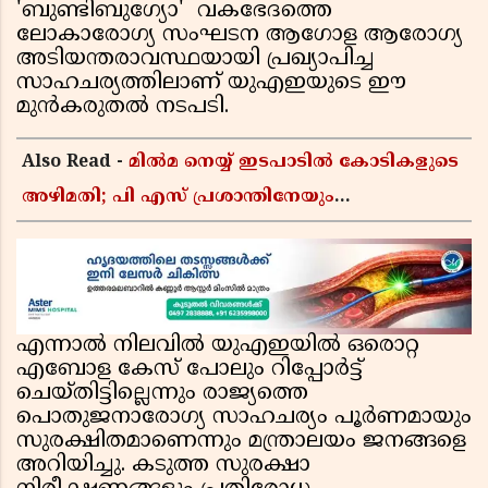
'ബുണ്ടിബുഗ്യോ' വകഭേദത്തെ
ലോകാരോഗ്യ സംഘടന ആഗോള ആരോഗ്യ
അടിയന്തരാവസ്ഥയായി പ്രഖ്യാപിച്ച
സാഹചര്യത്തിലാണ് യുഎഇയുടെ ഈ
മുൻകരുതൽ നടപടി.
Also Read -
മിൽമ നെയ്യ് ഇടപാടിൽ കോടികളുടെ
അഴിമതി; പി എസ് പ്രശാന്തിനേയും
അജികുമാറിനെയും പ്രതി ചേർക്കും,
അന്വേഷണത്തിന് അഞ്ചംഗ വിജിലൻസ് സംഘം
എന്നാൽ നിലവിൽ യുഎഇയിൽ ഒരൊറ്റ
എബോള കേസ് പോലും റിപ്പോർട്ട്
ചെയ്തിട്ടില്ലെന്നും രാജ്യത്തെ
പൊതുജനാരോഗ്യ സാഹചര്യം പൂർണമായും
സുരക്ഷിതമാണെന്നും മന്ത്രാലയം ജനങ്ങളെ
അറിയിച്ചു. കടുത്ത സുരക്ഷാ