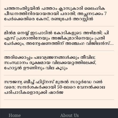
പത്തനംതിട്ടയിൽ പത്താം ക്ലാസുകാരി ലൈംഗിക
പീഡനത്തിനിരയായതായി പരാതി; അച്ഛനടക്കം 7
പേർക്കെതിരെ കേസ്, രണ്ടുപേർ അറസ്റ്റിൽ
മിൽമ നെയ്യ് ഇടപാടിൽ കോടികളുടെ അഴിമതി; പി
എസ് പ്രശാന്തിനേയും അജികുമാറിനെയും പ്രതി
ചേർക്കും, അന്വേഷണത്തിന് അഞ്ചംഗ വിജിലൻസ്
സംഘം
അരിക്കൊപ്പം പലവ്യഞ്ജനങ്ങൾക്കും തീവില;
സംസ്ഥാനം രൂക്ഷമായ വിലക്കയറ്റത്തിലേക്ക്,
ഹോട്ടൽ ഊണിനും വില കൂടും
സൗജന്യ ബീച്ച് ഫിറ്റ്നസ് മുതൽ സാറ്റർഡേ റൺ
വരെ; സന്ദർശകർക്കായി 50-ലേറെ വേനൽക്കാല
പരിപാടികളൊരുക്കി ഷാർജ
Home
About Us