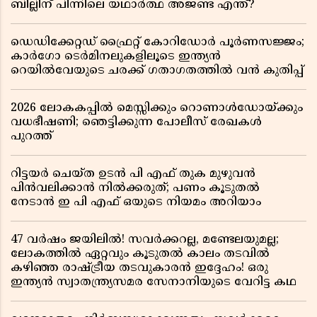
ബില്ലിന് പിന്നിലെ യഥാർത്ഥ അജണ്ട എന്ത്?
ഡെഡിക്കേറ്റഡ് ഫ്രൈറ്റ് കോറിഡോർ പൂർണസജ്ജം;
കാർഗോ ടെർമിനലുകളിലൂടെ ഇന്ത്യൻ
റെയിൽവേയുടെ ചരക്ക് ഗതാഗതത്തിൽ വൻ കുതിപ്പ്
2026 ലോകകപ്പിൽ മെസ്സിക്കും റൊണാൾഡോയ്ക്കും
വധഭീഷണി; ഞെട്ടിക്കുന്ന പോലീസ് രേഖകൾ
പുറത്ത്
റിട്ടയർ ചെയ്ത ഉടൻ പി എഫ് തുക മുഴുവൻ
പിൻവലിക്കാൻ നിൽക്കരുത്; പണം കൂടുതൽ
നേടാൻ ഇ പി എഫ് ഒയുടെ നിയമം അറിയാം
47 വർഷം ജയിലിൽ! സവർക്കറല്ല, മണ്ടേലയുമല്ല;
ലോകത്തിൽ ഏറ്റവും കൂടുതൽ കാലം തടവിൽ
കഴിഞ്ഞ രാഷ്ട്രീയ തടവുകാരൻ ഇദ്ദേഹം! ഒരു
ഇന്ത്യൻ സ്വാതന്ത്ര്യസമര സേനാനിയുടെ വേറിട്ട കഥ