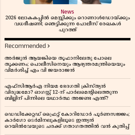
News
2026 ലോകകപ്പിൽ മെസ്സിക്കും റൊണാൾഡോയ്ക്കും
വധഭീഷണി; ഞെട്ടിക്കുന്ന പോലീസ് രേഖകൾ
പുറത്ത്
Recommended
അർജുൻ ആയങ്കിയെ തൂഫാനിലേതു പോലെ
തൂക്കണം; പൊലീസിനെയും ആഭ്യന്തരമന്ത്രിയെയും
വിമർശിച്ച് എം വി ജയരാജൻ
എഫ്സിആർഎ നിയമ ഭേദഗതി ക്രിസ്ത്യൻ
വിരുദ്ധമോ? ഓഗസ്റ്റ് 12-ന് പാർലമെന്റിലെത്തുന്ന
ബില്ലിന് പിന്നിലെ യഥാർത്ഥ അജണ്ട എന്ത്?
ഡെഡിക്കേറ്റഡ് ഫ്രൈറ്റ് കോറിഡോർ പൂർണസജ്ജം;
കാർഗോ ടെർമിനലുകളിലൂടെ ഇന്ത്യൻ
റെയിൽവേയുടെ ചരക്ക് ഗതാഗതത്തിൽ വൻ കുതിപ്പ്