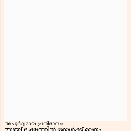
അപൂർവ്വമായ പ്രതിഭാസം
അഞ്ച് ലക്ഷത്തിൽ ഒരാൾക്ക് മാത്രം