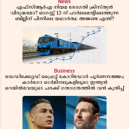
News
എഫ്സിആർഎ നിയമ ഭേദഗതി ക്രിസ്ത്യൻ
വിരുദ്ധമോ? ഓഗസ്റ്റ് 12-ന് പാർലമെന്റിലെത്തുന്ന
ബില്ലിന് പിന്നിലെ യഥാർത്ഥ അജണ്ട എന്ത്?
Business
ഡെഡിക്കേറ്റഡ് ഫ്രൈറ്റ് കോറിഡോർ പൂർണസജ്ജം;
കാർഗോ ടെർമിനലുകളിലൂടെ ഇന്ത്യൻ
റെയിൽവേയുടെ ചരക്ക് ഗതാഗതത്തിൽ വൻ കുതിപ്പ്