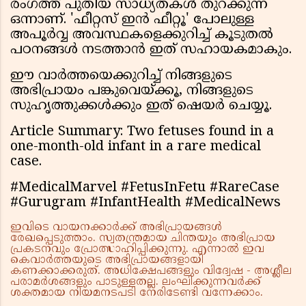
രംഗത്ത് പുതിയ സാധ്യതകൾ തുറക്കുന്ന
ഒന്നാണ്. 'ഫീറ്റസ് ഇൻ ഫീറ്റൂ' പോലുള്ള
അപൂർവ്വ അവസ്ഥകളെക്കുറിച്ച് കൂടുതൽ
പഠനങ്ങൾ നടത്താൻ ഇത് സഹായകമാകും.
ഈ വാർത്തയെക്കുറിച്ച് നിങ്ങളുടെ
അഭിപ്രായം പങ്കുവെയ്ക്കൂ, നിങ്ങളുടെ
സുഹൃത്തുക്കൾക്കും ഇത് ഷെയർ ചെയ്യൂ.
Article Summary: Two fetuses found in a
one-month-old infant in a rare medical
case.
#MedicalMarvel #FetusInFetu #RareCase
#Gurugram #InfantHealth #MedicalNews
ഇവിടെ വായനക്കാർക്ക് അഭിപ്രായങ്ങൾ
രേഖപ്പെടുത്താം. സ്വതന്ത്രമായ ചിന്തയും അഭിപ്രായ
പ്രകടനവും പ്രോത്സാഹിപ്പിക്കുന്നു. എന്നാൽ ഇവ
കെവാർത്തയുടെ അഭിപ്രായങ്ങളായി
കണക്കാക്കരുത്. അധിക്ഷേപങ്ങളും വിദ്വേഷ - അശ്ലീല
പരാമർശങ്ങളും പാടുള്ളതല്ല. ലംഘിക്കുന്നവർക്ക്
ശക്തമായ നിയമനടപടി നേരിടേണ്ടി വന്നേക്കാം.