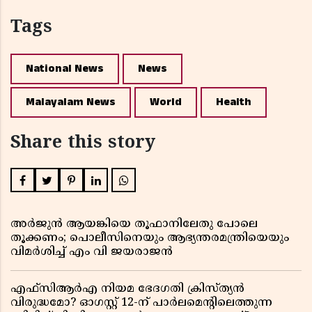
Tags
National News
News
Malayalam News
World
Health
Share this story
അർജുൻ ആയങ്കിയെ തൂഫാനിലേതു പോലെ
തൂക്കണം; പൊലീസിനെയും ആഭ്യന്തരമന്ത്രിയെയും
വിമർശിച്ച് എം വി ജയരാജൻ
എഫ്സിആർഎ നിയമ ഭേദഗതി ക്രിസ്ത്യൻ
വിരുദ്ധമോ? ഓഗസ്റ്റ് 12-ന് പാർലമെന്റിലെത്തുന്ന