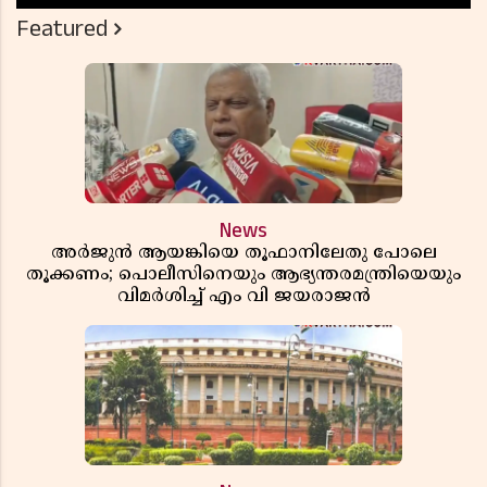
Featured
News
അർജുൻ ആയങ്കിയെ തൂഫാനിലേതു പോലെ
തൂക്കണം; പൊലീസിനെയും ആഭ്യന്തരമന്ത്രിയെയും
വിമർശിച്ച് എം വി ജയരാജൻ