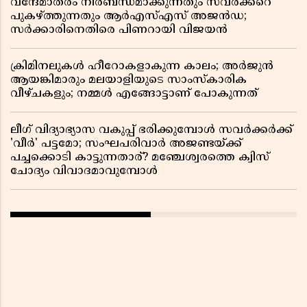
വന്ദേമാതരം നിർബന്ധമാക്കുന്നതും സവർക്കറെ
പുകഴ്ത്തുന്നതും ആർഎസ്എസ് അജൻഡ;
സർക്കാരിനെതിരെ പിണറായി വിജയൻ
ക്രിമിനലുകൾ ഹീറോകളാകുന്ന കാലം; അർജുൻ
ആയങ്കിമാരും മലയാളിയുടെ സാംസ്കാരിക
വീഴ്ചകളും; നമ്മൾ എങ്ങോട്ടാണ് പോകുന്നത്
ലീഗ് വിദ്യാഭ്യാസ വകുപ്പ് ഭരിക്കുമ്പോൾ സവർക്കർക്ക്
'വീർ' പട്ടമോ; സംഘപരിവാർ അജണ്ടയ്ക്ക്
പച്ചക്കൊടി കാട്ടുന്നതാര്? മഞ്ചേശ്വരത്തെ ക്വിസ്
ചോദ്യം വിവാദമാവുമ്പോൾ