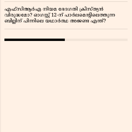
എഫ്സിആർഎ നിയമ ഭേദഗതി ക്രിസ്ത്യൻ
വിരുദ്ധമോ? ഓഗസ്റ്റ് 12-ന് പാർലമെന്റിലെത്തുന്ന
ബില്ലിന് പിന്നിലെ യഥാർത്ഥ അജണ്ട എന്ത്?