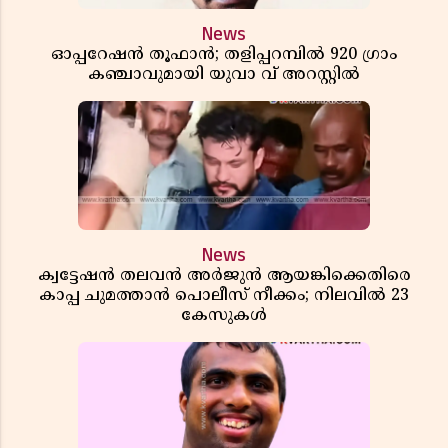
News
ഓപ്പറേഷൻ തൂഫാൻ; തളിപ്പറമ്പിൽ 920 ഗ്രാം
കഞ്ചാവുമായി യുവാ വ് അറസ്റ്റിൽ
News
ക്വട്ടേഷൻ തലവൻ അർജുൻ ആയങ്കിക്കെതിരെ
കാപ്പ ചുമത്താൻ പൊലീസ് നീക്കം; നിലവിൽ 23
കേസുകൾ