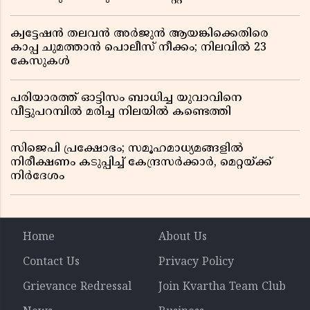
ക്വട്ടേഷൻ തലവൻ അർജുൻ ആയങ്കിക്കെതിരെ
കാപ്പ ചുമത്താൻ പൊലീസ് നീക്കം; നിലവിൽ 23
കേസുകൾ
പരിയാരത്ത് ഓട്ടിസം ബാധിച്ച യുവാവിനെ
വീട്ടുപറമ്പിൽ മരിച്ച നിലയിൽ കണ്ടെത്തി
സിജെപി പ്രക്ഷോഭം; സമൂഹമാധ്യമങ്ങളിൽ
നിരീക്ഷണം കടുപ്പിച്ച് കേന്ദ്രസർക്കാർ, മെറ്റയ്ക്ക്
നിർദേശം
Home
About Us
Contact Us
Privacy Policy
Grievance Redressal
Join Kvartha Team Club