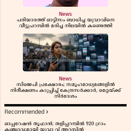
News
പരിയാരത്ത് ഓട്ടിസം ബാധിച്ച യുവാവിനെ
വീട്ടുപറമ്പിൽ മരിച്ച നിലയിൽ കണ്ടെത്തി
News
സിജെപി പ്രക്ഷോഭം; സമൂഹമാധ്യമങ്ങളിൽ
നിരീക്ഷണം കടുപ്പിച്ച് കേന്ദ്രസർക്കാർ, മെറ്റയ്ക്ക്
നിർദേശം
Recommended
ഓപ്പറേഷൻ തൂഫാൻ; തളിപ്പറമ്പിൽ 920 ഗ്രാം
കഞ്ചാവുമായി യുവാ വ് അറസ്റ്റിൽ