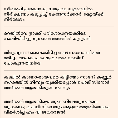
സിജെപി പ്രക്ഷോഭം; സമൂഹമാധ്യമങ്ങളിൽ
നിരീക്ഷണം കടുപ്പിച്ച് കേന്ദ്രസർക്കാർ, മെറ്റയ്ക്ക്
നിർദേശം
റെയിൽവേ ട്രാക്ക് പരിശോധനയ്ക്കിടെ
പക്ഷിയിടിച്ചു; ഡ്രോൺ മരത്തിൽ കുടുങ്ങി
തിരുവല്ലത്ത് ബൈക്കിടിച്ച് രണ്ട് സഹോദരിമാർ
മരിച്ചു; അപകടം ക്ഷേത്ര ദർശനത്തിന്
പോകുന്നതിനിടെ
കടലിൽ കാണാതായവരെ കിട്ടിയോ സാറേ? കണ്ണൂർ
നഗരത്തിൽ നിന്നും തൂക്കിയപ്പോൾ പൊലീസിനോട്
അർജുൻ ആയങ്കിയുടെ ചോദ്യം
അർജുൻ ആയങ്കിയെ തൂഫാനിലേതു പോലെ
തൂക്കണം; പൊലീസിനെയും ആഭ്യന്തരമന്ത്രിയെയും
വിമർശിച്ച് എം വി ജയരാജൻ