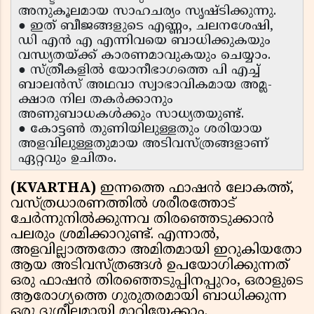
അനുകൂലമായ സാഹചര്യം സൃഷ്ടിക്കുന്നു.
● ഇത് ബീജങ്ങളുടെ എണ്ണം, ചലനശേഷി,
ഡി എൻ എ എന്നിവയെ ബാധിക്കുകയും
വന്ധ്യതയ്ക്ക് കാരണമാവുകയും ചെയ്യാം.
● സ്ത്രീകളിൽ യോനീഭാഗത്തെ പി എച്ച്
ബാലൻസ് അഥവാ സ്വാഭാവികമായ അമ്ല-
ക്ഷാര നില തകർക്കാനും
അണുബാധകൾക്കും സാധ്യതയുണ്ട്.
● കോട്ടൺ തുണിയിലുള്ളതും ശരിയായ
അളവിലുള്ളതുമായ അടിവസ്ത്രങ്ങളാണ്
ഏറ്റവും ഉചിതം.
(KVARTHA)
ഇന്നത്തെ ഫാഷൻ ലോകത്ത്,
വസ്ത്രധാരണത്തിൽ ശരീരത്തോട്
ചേർന്നുനിൽക്കുന്നവ തിരഞ്ഞെടുക്കാൻ
പലരും ശ്രമിക്കാറുണ്ട്. എന്നാൽ,
അളവില്ലാത്തതോ അമിതമായി ഇറുകിയതോ
ആയ അടിവസ്ത്രങ്ങൾ ഉപയോഗിക്കുന്നത്
ഒരു ഫാഷൻ തിരഞ്ഞെടുപ്പിനപ്പുറം, ഒരാളുടെ
ആരോഗ്യത്തെ ഗുരുതരമായി ബാധിക്കുന്ന
ഒരു ദുശ്ശീലമായി മാറിയേക്കാം.