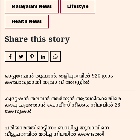
Malayalam News
Lifestyle
Health News
Share this story
ഓപ്പറേഷൻ തൂഫാൻ; തളിപ്പറമ്പിൽ 920 ഗ്രാം
കഞ്ചാവുമായി യുവാ വ് അറസ്റ്റിൽ
ക്വട്ടേഷൻ തലവൻ അർജുൻ ആയങ്കിക്കെതിരെ
കാപ്പ ചുമത്താൻ പൊലീസ് നീക്കം; നിലവിൽ 23
കേസുകൾ
പരിയാരത്ത് ഓട്ടിസം ബാധിച്ച യുവാവിനെ
വീട്ടുപറമ്പിൽ മരിച്ച നിലയിൽ കണ്ടെത്തി