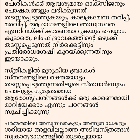
പേശികൾക്ക് ആവശ്യമായ ഓക്സിജനും
പോഷകങ്ങളും ലഭിക്കുന്നത്
തടസ്സപ്പെടുത്തുകയും, കാലക്രമേണ തരിപ്പ്,
മരവിപ്പ്, ആ ഭാഗങ്ങളിലെ അസ്വസ്ഥത
എന്നിവയ്ക്ക് കാരണമാവുകയും ചെയ്യാം.
കൂടാതെ, ലിംഫ് ദ്രാവകത്തിൻ്റെ ഒഴുക്ക്
തടസ്സപ്പെടുന്നത് നീർക്കെട്ടിനും
പ്രതിരോധശേഷി കുറയ്ക്കുന്നതിനും
ഇടയാക്കും.
സ്ത്രീകളിൽ മുറുകിയ ബ്രാകൾ
സ്തനങ്ങളിലെ രക്തയോട്ടം
തടസ്സപ്പെടുത്തുന്നതിലൂടെ സ്തനാർബുദം
പോലുള്ള ഗുരുതരമായ
ആരോഗ്യപ്രശ്നങ്ങൾക്ക് ഒരു കാരണമായി
മാറിയേക്കാം എന്നും പഠനങ്ങൾ
സൂചിപ്പിക്കുന്നു.
ചർമ്മത്തിലെ അസ്വസ്ഥതകളും അണുബാധകളും
ശരിയായ അളവിലല്ലാത്ത അടിവസ്ത്രങ്ങൾ
സ്വകാര്യഭാഗങ്ങളിൽ തുടർച്ചയായ