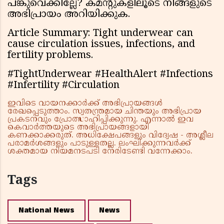
പങ്കുവെക്കില്ലേ? കമൻ്റുകളിലൂടെ നിങ്ങളുടെ
അഭിപ്രായം അറിയിക്കുക.
Article Summary: Tight underwear can
cause circulation issues, infections, and
fertility problems.
#TightUnderwear #HealthAlert #Infections
#Infertility #Circulation
ഇവിടെ വായനക്കാർക്ക് അഭിപ്രായങ്ങൾ
രേഖപ്പെടുത്താം. സ്വതന്ത്രമായ ചിന്തയും അഭിപ്രായ
പ്രകടനവും പ്രോത്സാഹിപ്പിക്കുന്നു. എന്നാൽ ഇവ
കെവാർത്തയുടെ അഭിപ്രായങ്ങളായി
കണക്കാക്കരുത്. അധിക്ഷേപങ്ങളും വിദ്വേഷ - അശ്ലീല
പരാമർശങ്ങളും പാടുള്ളതല്ല. ലംഘിക്കുന്നവർക്ക്
ശക്തമായ നിയമനടപടി നേരിടേണ്ടി വന്നേക്കാം.
Tags
National News
News