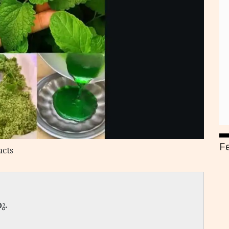
F
acts
ു.