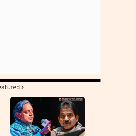
eatured