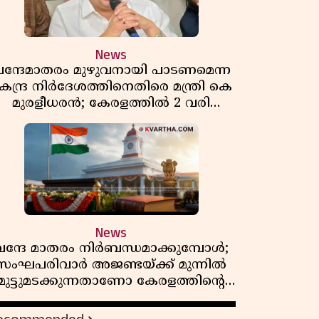
News
ന്ദേമാതരം മുഴുവനായി പാടണമെന്ന
േന്ദ്ര നിർദേശത്തിനെതിരെ മന്ത്രി കെ
മുരളീധരൻ; കേരളത്തിൽ 2 വരി
മാത്രമേ ഉണ്ടാകൂ എന്ന് പ്രതികരണം
News
വന്ദേ മാതരം നിർബന്ധമാക്കുമ്പോൾ;
സംഘപരിവാർ അജണ്ടയ്ക്ക് മുന്നിൽ
മുട്ടുമടക്കുന്നതാണോ കേരളത്തിന്റെ
മതേതര പാരമ്പര്യം?