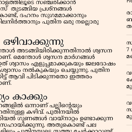
R
ാളത്തിലൂടെ സഞ്ചരിക്കാൻ
സ് തുടങ്ങിയ പ്രശ്‌നങ്ങൾ
ര
കൊണ്ട്, ദഹനം സുഗമമാക്കാനും
ബ
നിർത്താനും പുതിന ഒരു നല്ലൊരു
ത
മ
 ഒഴിവാക്കുന്നു
വ
സ
7
്തോൾ അടങ്ങിയിരിക്കുന്നതിനാൽ ശ്വസന
മ
രമാണ്. മെന്തോൾ ശ്വസന മാർഗങ്ങൾ
 ഇത് ശ്വാസം എളുപ്പമാക്കുകയും ജലദോഷം
്വാസം നൽകുകയും ചെയ്യുന്നു. പുതിന
വ
്ട് ആവി പിടിക്കുന്നതോ ഇത്തരം
ക
ാണ്.
മ
മ
ം കാക്കും
വ
ളിൽ ഒന്നാണ് പല്ലിന്റെയും
സ
തിനുള്ള കഴിവ്. പുതിനയിൽ
മ
ിയൽ ഗുണങ്ങൾ വായ്‌നാറ്റം ഉണ്ടാക്കുന്ന
മ
 സഹായിക്കുന്നു. അതുകൊണ്ട് പല
ുകളിലും പുതിനയുടെ സത്തു ചേർക്കാറുണ്ട്.