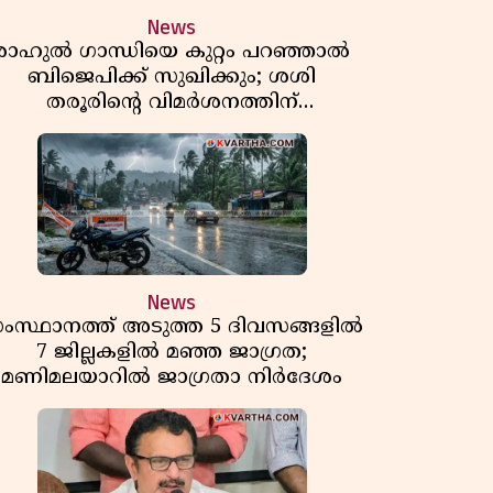
News
രാഹുൽ ഗാന്ധിയെ കുറ്റം പറഞ്ഞാൽ
ബിജെപിക്ക് സുഖിക്കും; ശശി
തരൂരിന്റെ വിമർശനത്തിന്
മറുപടിയുമായി കെ സി
വേണുഗോപാൽ
News
ംസ്ഥാനത്ത് അടുത്ത 5 ദിവസങ്ങളിൽ
7 ജില്ലകളിൽ മഞ്ഞ ജാഗ്രത;
മണിമലയാറിൽ ജാഗ്രതാ നിർദേശം