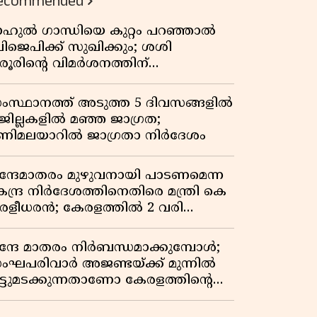
ecommended
ാഹുൽ ഗാന്ധിയെ കുറ്റം പറഞ്ഞാൽ
ിജെപിക്ക് സുഖിക്കും; ശശി
രൂരിന്റെ വിമർശനത്തിന്
റുപടിയുമായി കെ സി
േണുഗോപാൽ
ംസ്ഥാനത്ത് അടുത്ത 5 ദിവസങ്ങളിൽ
 ജില്ലകളിൽ മഞ്ഞ ജാഗ്രത;
ണിമലയാറിൽ ജാഗ്രതാ നിർദേശം
ന്ദേമാതരം മുഴുവനായി പാടണമെന്ന
േന്ദ്ര നിർദേശത്തിനെതിരെ മന്ത്രി കെ
ുരളീധരൻ; കേരളത്തിൽ 2 വരി
ാത്രമേ ഉണ്ടാകൂ എന്ന് പ്രതികരണം
ന്ദേ മാതരം നിർബന്ധമാക്കുമ്പോൾ;
ംഘപരിവാർ അജണ്ടയ്ക്ക് മുന്നിൽ
ുട്ടുമടക്കുന്നതാണോ കേരളത്തിന്റെ
തേതര പാരമ്പര്യം?