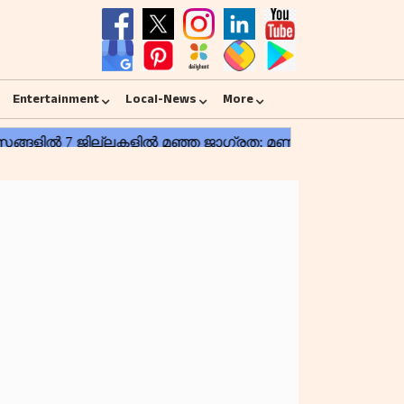
Entertainment
Local-News
More