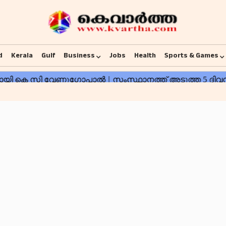
d
Kerala
Gulf
Business
Jobs
Health
Sports & Games