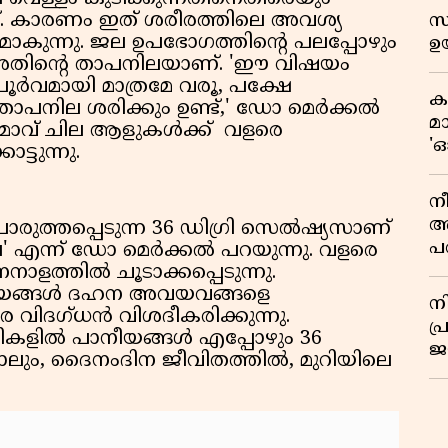
നുണ്ട്. കാരണം ഇത് ശരീരത്തിലെ അവശ്യ
സ
ാകുന്നു. ജല ഉപഭോഗത്തിന്റെ പലപ്പോഴും
ഉയ
ം അതിന്റെ താപനിലയാണ്. 'ഈ വിഷയം
ര്‍വമായി മാത്രമേ വരൂ, പക്ഷേ
ക
നില ശരിക്കും ഉണ്ട്,' ഡോ മെര്‍ക്കല്‍
മ
്മാവ് ചില ആളുകള്‍ക്ക് വളരെ
'ഓ
ട്ടുന്നു.
നീ
അ
ുത്തപ്പെടുന്ന 36 ഡിഗ്രി സെല്‍ഷ്യസാണ്
പ
ന്ന് ഡോ മെര്‍ക്കല്‍ പറയുന്നു. വളരെ
സ
ത്തില്‍ ചൂടാക്കപ്പെടുന്നു.
മ
യങ്ങള്‍ ദഹന അവയവങ്ങളെ
ന
 വിദഗ്ധന്‍ വിശദീകരിക്കുന്നു.
സ
പ
ില്‍ പാനീയങ്ങള്‍ എപ്പോഴും 36
ജയ
ുന്നാലും, ദൈനംദിന ജീവിതത്തില്‍, മുറിയിലെ
ക