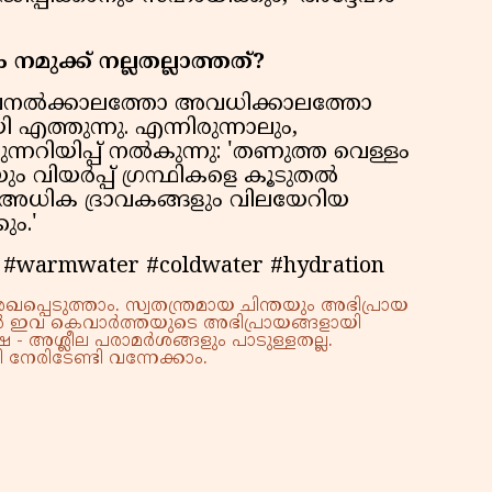
ുക്ക് നല്ലതല്ലാത്തത്?
േനല്‍ക്കാലത്തോ അവധിക്കാലത്തോ
്തുന്നു. എന്നിരുന്നാലും,
ന്നറിയിപ്പ് നല്‍കുന്നു: 'തണുത്ത വെള്ളം
ിയര്‍പ്പ് ഗ്രന്ഥികളെ കൂടുതല്‍
ത് അധിക ദ്രാവകങ്ങളും വിലയേറിയ
ും.'
s #warmwater #coldwater #hydration
്പെടുത്താം. സ്വതന്ത്രമായ ചിന്തയും അഭിപ്രായ
്നാൽ ഇവ കെവാർത്തയുടെ അഭിപ്രായങ്ങളായി
 - അശ്ലീല പരാമർശങ്ങളും പാടുള്ളതല്ല.
നേരിടേണ്ടി വന്നേക്കാം.