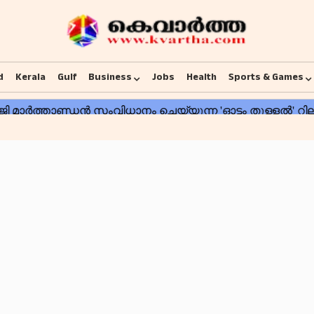
d
Kerala
Gulf
Business
Jobs
Health
Sports & Games