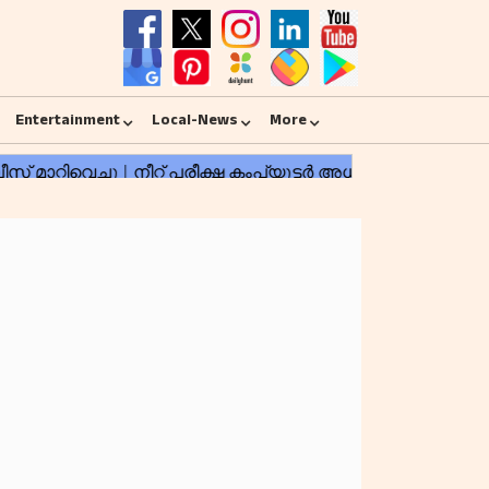
Entertainment
Local-News
More