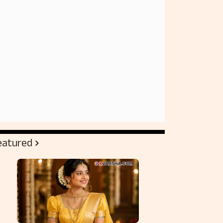
eatured