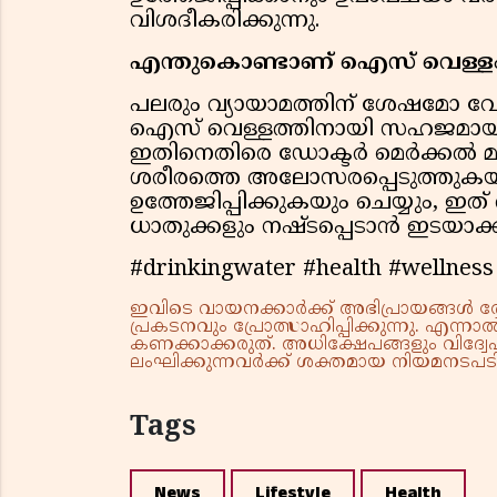
വിശദീകരിക്കുന്നു.
എന്തുകൊണ്ടാണ് ഐസ് വെള്ളം നമ
പലരും വ്യായാമത്തിന് ശേഷമോ വ
ഐസ് വെള്ളത്തിനായി സഹജമായി എത
ഇതിനെതിരെ ഡോക്ടര്‍ മെര്‍ക്കല്‍ മു
ശരീരത്തെ അലോസരപ്പെടുത്തുകയും വ
ഉത്തേജിപ്പിക്കുകയും ചെയ്യും, ഇ
ധാതുക്കളും നഷ്ടപ്പെടാന്‍ ഇടയാക്ക
#drinkingwater #health #wellnes
ഇവിടെ വായനക്കാർക്ക് അഭിപ്രായങ്ങൾ രേഖപ
പ്രകടനവും പ്രോത്സാഹിപ്പിക്കുന്നു. എന
കണക്കാക്കരുത്. അധിക്ഷേപങ്ങളും വിദ്വേഷ
ലംഘിക്കുന്നവർക്ക് ശക്തമായ നിയമനടപടി 
Tags
News
Lifestyle
Health