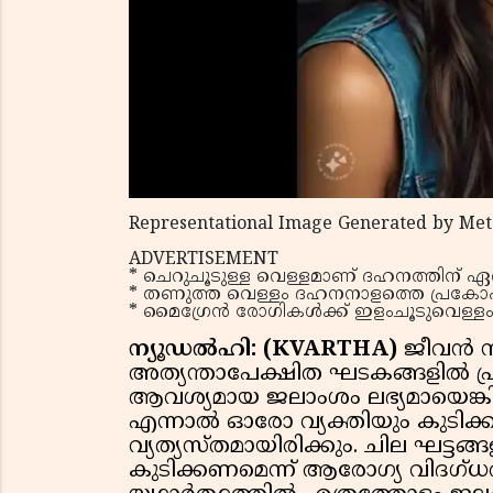
Representational Image Generated by Met
ADVERTISEMENT
* ചെറുചൂടുള്ള വെള്ളമാണ് ദഹനത്തിന് ഏറ്റ
* തണുത്ത വെള്ളം ദഹനനാളത്തെ പ്രകോപിപ
* മൈഗ്രേൻ രോഗികൾക്ക് ഇളംചൂടുവെള്
ന്യൂഡൽഹി: (KVARTHA)
ജീവന്‍ ന
അത്യന്താപേക്ഷിത ഘടകങ്ങളില്‍ പ
ആവശ്യമായ ജലാംശം ലഭ്യമായെങ്കില്‍
എന്നാല്‍ ഓരോ വ്യക്തിയും കുടിക്ക
വ്യത്യസ്തമായിരിക്കും. ചില ഘട്ടങ്
കുടിക്കണമെന്ന് ആരോഗ്യ വിദഗ്ധര്‍ ന