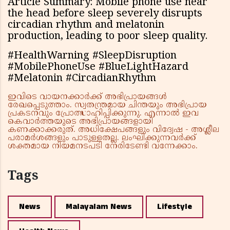
Article Summary: Mobile phone use near
the head before sleep severely disrupts
circadian rhythm and melatonin
production, leading to poor sleep quality.
#HealthWarning #SleepDisruption
#MobilePhoneUse #BlueLightHazard
#Melatonin #CircadianRhythm
ഇവിടെ വായനക്കാർക്ക് അഭിപ്രായങ്ങൾ
രേഖപ്പെടുത്താം. സ്വതന്ത്രമായ ചിന്തയും അഭിപ്രായ
പ്രകടനവും പ്രോത്സാഹിപ്പിക്കുന്നു. എന്നാൽ ഇവ
കെവാർത്തയുടെ അഭിപ്രായങ്ങളായി
കണക്കാക്കരുത്. അധിക്ഷേപങ്ങളും വിദ്വേഷ - അശ്ലീല
പരാമർശങ്ങളും പാടുള്ളതല്ല. ലംഘിക്കുന്നവർക്ക്
ശക്തമായ നിയമനടപടി നേരിടേണ്ടി വന്നേക്കാം.
Tags
News
Malayalam News
Lifestyle