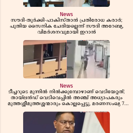
News
സൗദി-തുർക്കി-പാകിസ്താൻ പ്രതിരോധ കരാർ;
പുതിയ സൈനിക ചേരിയല്ലെന്ന് സൗദി അറേബ്യ,
വിമർശനവുമായി ഇറാൻ
News
ടീച്ചറുടെ മുന്നിൽ നിൽക്കുമ്പോഴാണ് വെടിയേറ്റത്;
തായ്‌ലൻഡ് വെടിവെപ്പിൽ അഞ്ച് അധ്യാപകരും
മുത്തശ്ശീമുത്തശ്ശന്മാരും കൊല്ലപ്പെട്ടു, മരണസംഖ്യ 7;
ഞെട്ടിക്കുന്ന വെളിപ്പെടുത്തലുകൾ