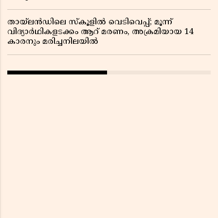
തായ്‌ലൻഡിലെ സ്‌കൂളിൽ വെടിവെപ്പ്; മൂന്ന്
വിദ്യാർഥികളടക്കം ആറ് മരണം, അക്രമിയായ 14
കാരനും മരിച്ചനിലയിൽ