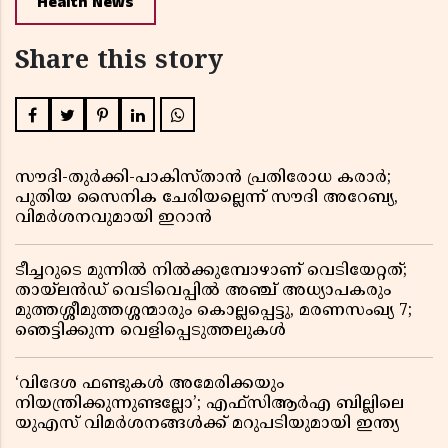
Health News
Share this story
സൗദി-തുർക്കി-പാകിസ്താൻ പ്രതിരോധ കരാർ;
പുതിയ സൈനിക ചേരിയല്ലെന്ന് സൗദി അറേബ്യ,
വിമർശനവുമായി ഇറാൻ
ടീച്ചറുടെ മുന്നിൽ നിൽക്കുമ്പോഴാണ് വെടിയേറ്റത്;
തായ്‌ലൻഡ് വെടിവെപ്പിൽ അഞ്ച് അധ്യാപകരും
മുത്തശ്ശീമുത്തശ്ശന്മാരും കൊല്ലപ്പെട്ടു, മരണസംഖ്യ 7;
ഞെട്ടിക്കുന്ന വെളിപ്പെടുത്തലുകൾ
‘വിദേശ ഫണ്ടുകൾ അമേരിക്കയും
നിയന്ത്രിക്കുന്നുണ്ടല്ലോ’; എഫ്സിആർഎ ബില്ലിലെ
യുഎസ് വിമർശനങ്ങൾക്ക് മറുപടിയുമായി ഇന്ത്യ