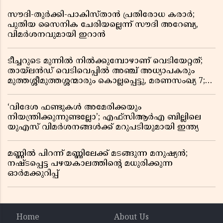
സൗദി-തുർക്കി-പാകിസ്താൻ പ്രതിരോധ കരാർ;
പുതിയ സൈനിക ചേരിയല്ലെന്ന് സൗദി അറേബ്യ,
വിമർശനവുമായി ഇറാൻ
ടീച്ചറുടെ മുന്നിൽ നിൽക്കുമ്പോഴാണ് വെടിയേറ്റത്;
തായ്‌ലൻഡ് വെടിവെപ്പിൽ അഞ്ച് അധ്യാപകരും
മുത്തശ്ശീമുത്തശ്ശന്മാരും കൊല്ലപ്പെട്ടു, മരണസംഖ്യ 7;
ഞെട്ടിക്കുന്ന വെളിപ്പെടുത്തലുകൾ
‘വിദേശ ഫണ്ടുകൾ അമേരിക്കയും
നിയന്ത്രിക്കുന്നുണ്ടല്ലോ’; എഫ്സിആർഎ ബില്ലിലെ
യുഎസ് വിമർശനങ്ങൾക്ക് മറുപടിയുമായി ഇന്ത്യ
മണ്ണിൽ പിറന്ന് മണ്ണിലേക്ക് മടങ്ങുന്ന മനുഷ്യൻ;
നഷ്ടപ്പെട്ട പഴയകാലത്തിൻ്റെ മധുരിക്കുന്ന
ഓർമക്കുറിപ്പ്
Home
About Us