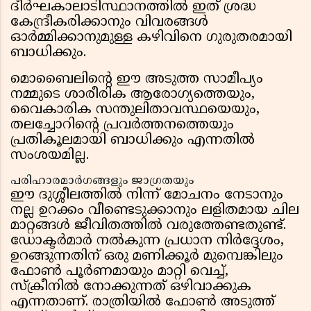
ദീർഘകാലാടിസ്ഥാനത്തിൽ ഇത് ശ്രദ്ധ
കേന്ദ്രീകരിക്കാനും വിവരങ്ങൾ
ഓർമ്മിക്കാനുമുള്ള കഴിവിനെ ഗുരുതരമായി
ബാധിക്കും.
മൊബൈലിന്റെ ഈ അടുത്ത സാമീപ്യം
നമ്മുടെ ശാരീരിക ആരോഗ്യത്തെയും,
വൈകാരിക സന്തുലിതാവസ്ഥയെയും,
തലച്ചോറിന്റെ പ്രവർത്തനത്തെയും
പ്രതികൂലമായി ബാധിക്കും എന്നതിൽ
സംശയമില്ല.
പരിഹാരമാർഗങ്ങളും ജാഗ്രതയും
ഈ ദുശ്ശീലത്തിൽ നിന്ന് മോചനം നേടാനും
നല്ല ഉറക്കം വീണ്ടെടുക്കാനും ലളിതമായ ചില
മാറ്റങ്ങൾ ജീവിതത്തിൽ വരുത്തേണ്ടതുണ്ട്.
ഡോക്ടർമാർ നൽകുന്ന പ്രധാന നിർദ്ദേശം,
ഉറങ്ങുന്നതിന് ഒരു മണിക്കൂർ മുമ്പെങ്കിലും
ഫോൺ പൂർണമായും മാറ്റി വെച്ച്,
സ്‌ക്രീനിൽ നോക്കുന്നത് ഒഴിവാക്കുക
എന്നതാണ്. രാത്രിയിൽ ഫോൺ അടുത്ത്