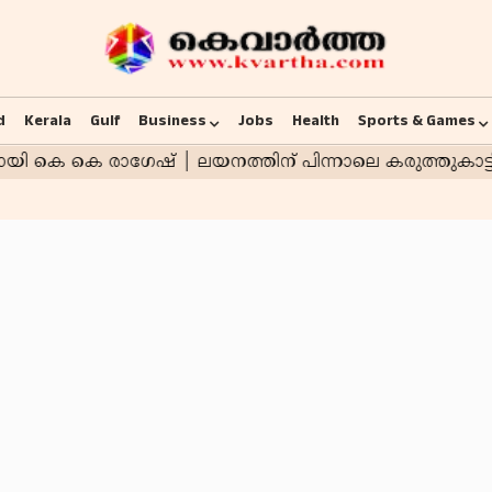
d
Kerala
Gulf
Business
Jobs
Health
Sports & Games