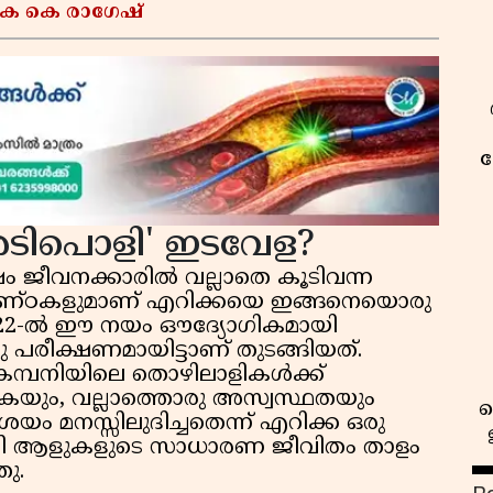
 കെ കെ രാഗേഷ്
ക
ടിപൊളി' ഇടവേള?
 ജീവനക്കാരിൽ വല്ലാതെ കൂടിവന്ന
്കണ്ഠകളുമാണ് എറിക്കയെ ഇങ്ങനെയൊരു
്ചത്. 2022-ൽ ഈ നയം ഔദ്യോഗികമായി
ു പരീക്ഷണമായിട്ടാണ് തുടങ്ങിയത്.
കമ്പനിയിലെ തൊഴിലാളികൾക്ക്
ുകയും, വല്ലാത്തൊരു അസ്വസ്ഥതയും
മനസ്സിലുദിച്ചതെന്ന് എറിക്ക ഒരു
ഹാമാരി ആളുകളുടെ സാധാരണ ജീവിതം താളം
തു.