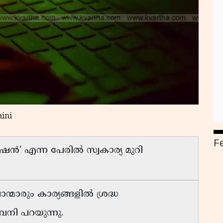
ini
F
േഷൻ' എന്ന പേരിൽ സ്വകാര്യ മുറി
ാരും കാര്യങ്ങളിൽ ശ്രദ്ധ
്പനി പറയുന്നു.