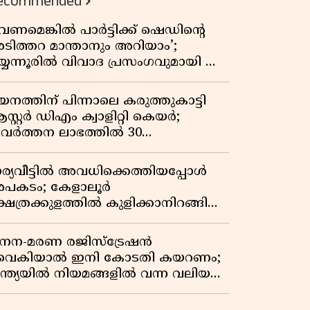
ecommended
വേണമെങ്കിൽ പാർട്ടിക്ക് ഷെഡിൻ്റെ
ടിത്തറ മാന്താനും അറിയാം’;
യ്യന്നൂരിൽ വിവാദ പ്രസംഗവുമായി കെ
െ രാഗേഷ്
യനത്തിന് പിന്നാലെ കരുത്തുകാട്ടി
സ്റ്റർ ഡിഎം ക്വാളിറ്റി കെയർ;
്രവർത്തന ലാഭത്തിൽ 30
തമാനത്തിൻ്റെ വളർച്ച,
രുമാനത്തിലും ലാഭത്തിലും വൻ
ാര്യവീട്ടിൽ അവധിക്കെത്തിയപ്പോൾ
തിപ്പ് രേഖപ്പെടുത്തി ആദ്യ പാദ
പകടം; കേളാലൂർ
പ്പോർട്ട് പുറത്ത്
്ഷേത്രക്കുളത്തിൽ കുളിക്കാനിറങ്ങിയ
വാവ് മുങ്ങിമരിച്ചു
നന-മരണ രജിസ്ട്രേഷൻ
ൈകിയാൽ ഇനി കോടതി കയറണം;
ന്ത്യയിൽ നിയമങ്ങളിൽ വന്ന വലിയ
ാറ്റങ്ങൾ അറിയാം