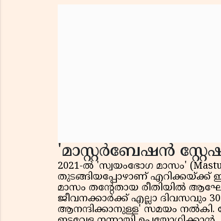
'മാസ്റ്റർബേഷൻ സ്റ്റേ
2021-ൽ 'സ്വയംഭോഗ മാസം' (Mastu
തുടങ്ങിയപ്പോഴാണ് എറിക്കയ്ക്ക്
മാസം തന്റേതായ രീതിയിൽ ആഘോഷി
ജീവനക്കാർക്ക് എല്ലാ ദിവസവും 3
ആനന്ദിക്കാനുള്ള' സമയം നൽകി.
ഇടവേള നന്നായി ഉപയോഗിക്കാൻ, 'ദ