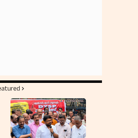
eatured