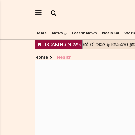
Home
News
Latest News
National
Worl
Home
Health