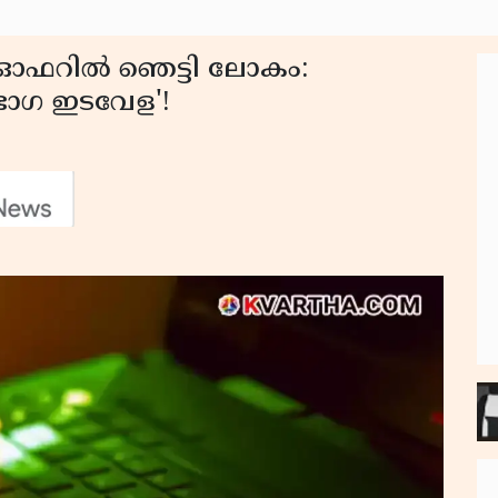
 ഓഫറിൽ ഞെട്ടി ലോകം:
ംഭോഗ ഇടവേള'!