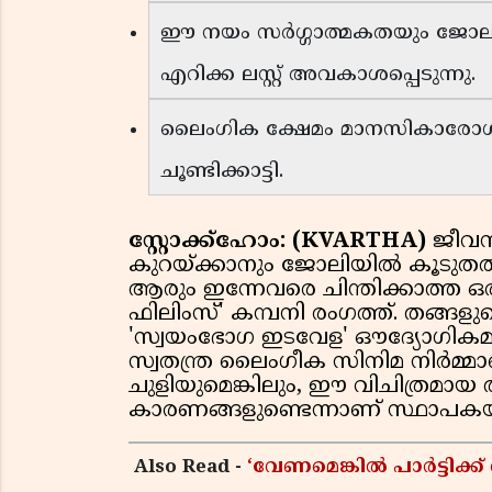
ഈ നയം സർഗ്ഗാത്മകതയും ജോലിയോട
എറിക്ക ലസ്റ്റ് അവകാശപ്പെടുന്നു.
ലൈംഗിക ക്ഷേമം മാനസികാരോഗ്യത
ചൂണ്ടിക്കാട്ടി.
സ്റ്റോക്ക്ഹോം: (KVARTHA)
ജീവന
കുറയ്ക്കാനും ജോലിയിൽ കൂടുതൽ
ആരും ഇന്നേവരെ ചിന്തിക്കാത്ത ഒരു
ഫിലിംസ്' കമ്പനി രംഗത്ത്. തങ്ങളുട
'സ്വയംഭോഗ ഇടവേള' ഔദ്യോഗികമ
സ്വതന്ത്ര ലൈംഗീക സിനിമ നിർമ്മാ
ചുളിയുമെങ്കിലും, ഈ വിചിത്രമായ 
കാരണങ്ങളുണ്ടെന്നാണ് സ്ഥാപകയായ
Also Read -
‘വേണമെങ്കിൽ പാർട്ടിക്ക