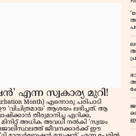
R
‘
അ
പ
ക
ല
ആ
പ
ശ
വ
ഭ
കു
അ
റി
ക
ഷൻ' എന്ന സ്വകാര്യ മുറി!
യു
rbation Month) എന്നൊരു പരിപാടി
ജ
 ഈ 'വിചിത്രമായ' ആശയം ലഭിച്ചത്. ആ
വ
ക്കാൻ തീരുമാനിച്ച എറിക്ക,
ഇ
0 മിനിറ്റ് അധിക അവധി നൽകി 'സ്വയം
മ
 ജോലിസ്ഥലത്ത് ജീവനക്കാർക്ക് ഈ
ി മാസ്റ്റർബേഷൻ സ്റ്റേഷൻ' എന്ന പേരിൽ