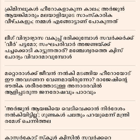
ക്രിമിനലുകൾ ഹീറോകളാകുന്ന കാലം; അർജുൻ
ആയങ്കിമാരും മലയാളിയുടെ സാംസ്കാരിക
വീഴ്ചകളും; നമ്മൾ എങ്ങോട്ടാണ് പോകുന്നത്
ലീഗ് വിദ്യാഭ്യാസ വകുപ്പ് ഭരിക്കുമ്പോൾ സവർക്കർക്ക്
'വീർ' പട്ടമോ; സംഘപരിവാർ അജണ്ടയ്ക്ക്
പച്ചക്കൊടി കാട്ടുന്നതാര്? മഞ്ചേശ്വരത്തെ ക്വിസ്
ചോദ്യം വിവാദമാവുമ്പോൾ
മറ്റൊരാൾക്ക് ജീവൻ നൽകി മടങ്ങിയ ഹീറോയോട്
ഈ അവഗണന വേണമായിരുന്നോ? രാജേഷിൻ്റെ
ഭൗതിക ശരീരത്തോടുള്ള അനാദരവിൽ
ആളിപ്പടരുന്ന ജനരോഷവും പാഠവും
'അർജുൻ ആയങ്കിയെ വെടിവെക്കാൻ നിർദേശം
നൽകിയിട്ടില്ല'; ഗുണ്ടകൾ പലതും പറയുമെന്ന് മന്ത്രി
രമേശ് ചെന്നിത്തല
കാസർകോട് സ്കൂൾ ക്വിസിൽ സവർക്കറെ