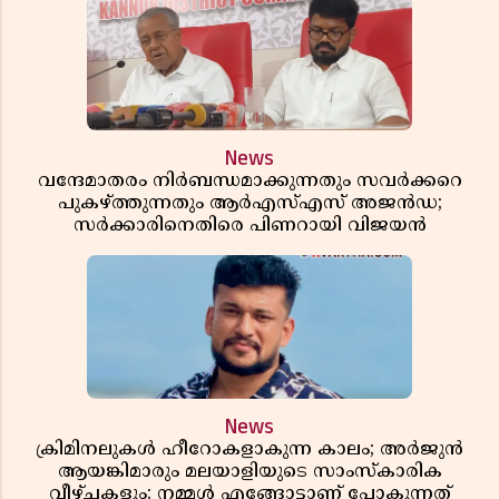
News
വന്ദേമാതരം നിർബന്ധമാക്കുന്നതും സവർക്കറെ
പുകഴ്ത്തുന്നതും ആർഎസ്എസ് അജൻഡ;
സർക്കാരിനെതിരെ പിണറായി വിജയൻ
News
ക്രിമിനലുകൾ ഹീറോകളാകുന്ന കാലം; അർജുൻ
ആയങ്കിമാരും മലയാളിയുടെ സാംസ്കാരിക
വീഴ്ചകളും; നമ്മൾ എങ്ങോട്ടാണ് പോകുന്നത്