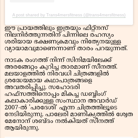
A post shared by Trans4mersfitness (@trans4mersfitness)
ഈ പ്രായത്തിലും ഇത്രയും ഫിറ്റ്നസ്
നിലനിർത്തുന്നതിന് പിന്നിലെ രഹസ്യം
ശരിയായ ഭക്ഷണക്രമവും നിത്യേനയുള്ള
വ്യായാമവുമാണെന്നാണ് താരം പറയുന്നത്.
നാടക രംഗത്ത് നിന്ന് സിനിമയിലേക്ക്
അരങ്ങേറ്റം കുറിച്ച താരമാണ് സീനത്ത്.
മലയാളത്തിൽ നിരവധി ചിത്രങ്ങളിൽ
ശ്രദ്ധേയമായ കഥാപാത്രങ്ങളെ
അവതരിപ്പിച്ചു. സഹോദരി
ഹഫ്സത്തിനൊപ്പം മികച്ച ഡബ്ബിംഗ്
കലാകാരിക്കുള്ള സംസ്ഥാന അവാർഡ്
2007-ൽ 'പരദേശി' എന്ന ചിത്രത്തിലൂടെ
നേടിയിരുന്നു. പാലേരി മാണിക്യത്തിൽ ശ്വേത
മേനോന് ശബ്ദം നൽകിയത് സീനത്ത്
ആയിരുന്നു.