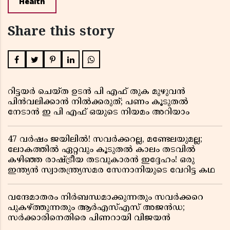
Health
Share this story
റിട്ടയർ ചെയ്ത ഉടൻ പി എഫ് തുക മുഴുവൻ
പിൻവലിക്കാൻ നിൽക്കരുത്; പണം കൂടുതൽ
നേടാൻ ഇ പി എഫ് ഒയുടെ നിയമം അറിയാം
47 വർഷം ജയിലിൽ! സവർക്കറല്ല, മണ്ടേലയുമല്ല;
ലോകത്തിൽ ഏറ്റവും കൂടുതൽ കാലം തടവിൽ
കഴിഞ്ഞ രാഷ്ട്രീയ തടവുകാരൻ ഇദ്ദേഹം! ഒരു
ഇന്ത്യൻ സ്വാതന്ത്ര്യസമര സേനാനിയുടെ വേറിട്ട കഥ
വന്ദേമാതരം നിർബന്ധമാക്കുന്നതും സവർക്കറെ
പുകഴ്ത്തുന്നതും ആർഎസ്എസ് അജൻഡ;
സർക്കാരിനെതിരെ പിണറായി വിജയൻ