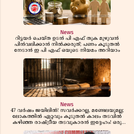
News
റിട്ടയർ ചെയ്ത ഉടൻ പി എഫ് തുക മുഴുവൻ
പിൻവലിക്കാൻ നിൽക്കരുത്; പണം കൂടുതൽ
നേടാൻ ഇ പി എഫ് ഒയുടെ നിയമം അറിയാം
News
47 വർഷം ജയിലിൽ! സവർക്കറല്ല, മണ്ടേലയുമല്ല;
ലോകത്തിൽ ഏറ്റവും കൂടുതൽ കാലം തടവിൽ
കഴിഞ്ഞ രാഷ്ട്രീയ തടവുകാരൻ ഇദ്ദേഹം! ഒരു
ഇന്ത്യൻ സ്വാതന്ത്ര്യസമര സേനാനിയുടെ വേറിട്ട കഥ