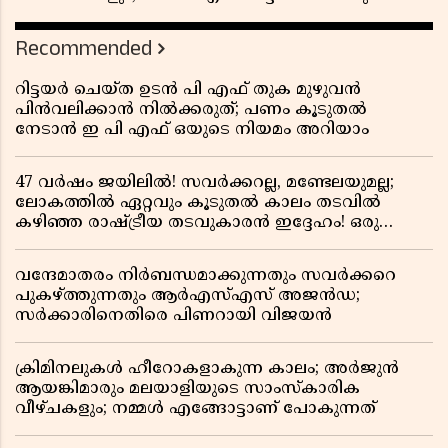
Recommended
റിട്ടയർ ചെയ്ത ഉടൻ പി എഫ് തുക മുഴുവൻ
പിൻവലിക്കാൻ നിൽക്കരുത്; പണം കൂടുതൽ
നേടാൻ ഇ പി എഫ് ഒയുടെ നിയമം അറിയാം
47 വർഷം ജയിലിൽ! സവർക്കറല്ല, മണ്ടേലയുമല്ല;
ലോകത്തിൽ ഏറ്റവും കൂടുതൽ കാലം തടവിൽ
കഴിഞ്ഞ രാഷ്ട്രീയ തടവുകാരൻ ഇദ്ദേഹം! ഒരു
ഇന്ത്യൻ സ്വാതന്ത്ര്യസമര സേനാനിയുടെ വേറിട്ട കഥ
വന്ദേമാതരം നിർബന്ധമാക്കുന്നതും സവർക്കറെ
പുകഴ്ത്തുന്നതും ആർഎസ്എസ് അജൻഡ;
സർക്കാരിനെതിരെ പിണറായി വിജയൻ
ക്രിമിനലുകൾ ഹീറോകളാകുന്ന കാലം; അർജുൻ
ആയങ്കിമാരും മലയാളിയുടെ സാംസ്കാരിക
വീഴ്ചകളും; നമ്മൾ എങ്ങോട്ടാണ് പോകുന്നത്