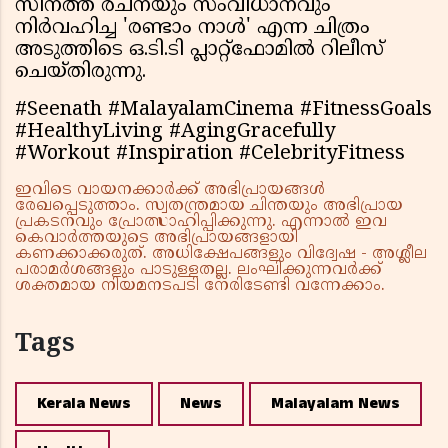
സീനത്ത് രചനയും സംവിധാനവും
നിർവഹിച്ച 'രണ്ടാം നാള്‍' എന്ന ചിത്രം
അടുത്തിടെ ഒ.ടി.ടി പ്ലാറ്റ്‌ഫോമിൽ റിലീസ്
ചെയ്തിരുന്നു.
#Seenath #MalayalamCinema #FitnessGoals
#HealthyLiving #AgingGracefully
#Workout #Inspiration #CelebrityFitness
ഇവിടെ വായനക്കാർക്ക് അഭിപ്രായങ്ങൾ
രേഖപ്പെടുത്താം. സ്വതന്ത്രമായ ചിന്തയും അഭിപ്രായ
പ്രകടനവും പ്രോത്സാഹിപ്പിക്കുന്നു. എന്നാൽ ഇവ
കെവാർത്തയുടെ അഭിപ്രായങ്ങളായി
കണക്കാക്കരുത്. അധിക്ഷേപങ്ങളും വിദ്വേഷ - അശ്ലീല
പരാമർശങ്ങളും പാടുള്ളതല്ല. ലംഘിക്കുന്നവർക്ക്
ശക്തമായ നിയമനടപടി നേരിടേണ്ടി വന്നേക്കാം.
Tags
Kerala News
News
Malayalam News