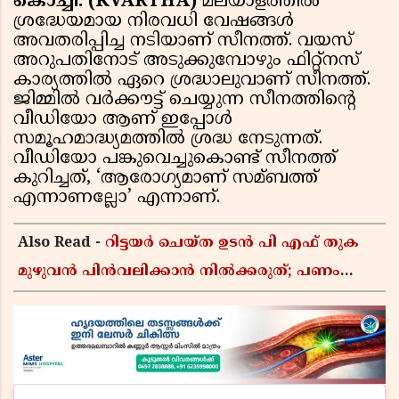
കൊച്ചി: (KVARTHA)
മലയാളത്തിൽ
ശ്രദ്ധേയമായ നിരവധി വേഷങ്ങൾ
അവതരിപ്പിച്ച നടിയാണ് സീനത്ത്. വയസ്
അറുപതിനോട് അടുക്കുമ്പോഴും ഫിറ്റ്നസ്
കാര്യത്തിൽ ഏറെ ശ്രദ്ധാലുവാണ് സീനത്ത്.
ജിമ്മിൽ വർക്കൗട്ട് ചെയ്യുന്ന സീനത്തിന്റെ
വീഡിയോ ആണ് ഇപ്പോൾ
സമൂഹമാദ്ധ്യമത്തിൽ ശ്രദ്ധ നേടുന്നത്.
വീഡിയോ പങ്കുവെച്ചുകൊണ്ട് സീനത്ത്
കുറിച്ചത്, ‘ആരോഗ്യമാണ് സമ്ബത്ത്
എന്നാണല്ലോ’ എന്നാണ്.
Also Read -
റിട്ടയർ ചെയ്ത ഉടൻ പി എഫ് തുക
മുഴുവൻ പിൻവലിക്കാൻ നിൽക്കരുത്; പണം
കൂടുതൽ നേടാൻ ഇ പി എഫ് ഒയുടെ നിയമം
അറിയാം