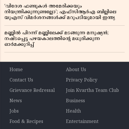
‘വിദേശ ഫണ്ടുകൾ അമേരിക്കയും
നിയന്ത്രിക്കുന്നുണ്ടല്ലോ’; എഫ്സിആർഎ ബില്ലിലെ
യുഎസ് വിമർശനങ്ങൾക്ക് മറുപടിയുമായി ഇന്ത്യ
മണ്ണിൽ പിറന്ന് മണ്ണിലേക്ക് മടങ്ങുന്ന മനുഷ്യൻ;
നഷ്ടപ്പെട്ട പഴയകാലത്തിൻ്റെ മധുരിക്കുന്ന
ഓർമക്കുറിപ്പ്
Home
About Us
Contact Us
Privacy Policy
Grievance Redressal
Join Kvartha Team Club
News
Business
Jobs
Health
Food & Recipes
Entertainment