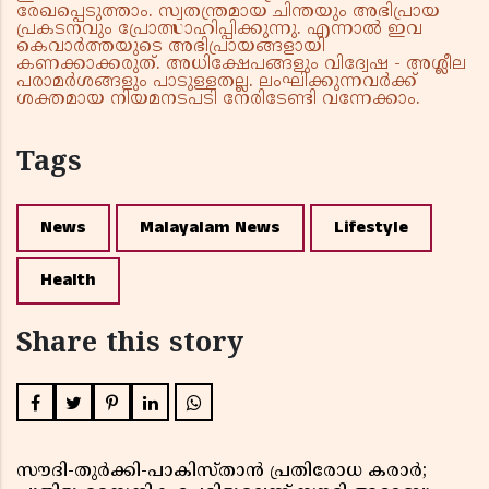
രേഖപ്പെടുത്താം. സ്വതന്ത്രമായ ചിന്തയും അഭിപ്രായ
പ്രകടനവും പ്രോത്സാഹിപ്പിക്കുന്നു. എന്നാൽ ഇവ
കെവാർത്തയുടെ അഭിപ്രായങ്ങളായി
കണക്കാക്കരുത്. അധിക്ഷേപങ്ങളും വിദ്വേഷ - അശ്ലീല
പരാമർശങ്ങളും പാടുള്ളതല്ല. ലംഘിക്കുന്നവർക്ക്
ശക്തമായ നിയമനടപടി നേരിടേണ്ടി വന്നേക്കാം.
Tags
News
Malayalam News
Lifestyle
Health
Share this story
സൗദി-തുർക്കി-പാകിസ്താൻ പ്രതിരോധ കരാർ;