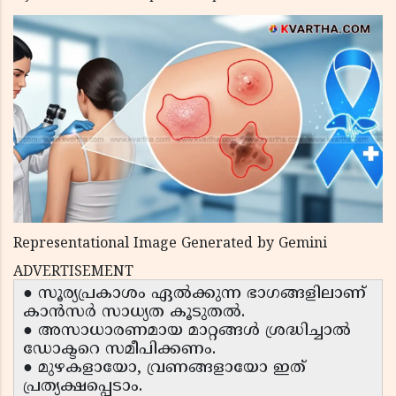
Representational Image Generated by Gemini
ADVERTISEMENT
● സൂര്യപ്രകാശം ഏൽക്കുന്ന ഭാഗങ്ങളിലാണ്
കാൻസർ സാധ്യത കൂടുതൽ.
● അസാധാരണമായ മാറ്റങ്ങൾ ശ്രദ്ധിച്ചാൽ
ഡോക്ടറെ സമീപിക്കണം.
● മുഴകളായോ, വ്രണങ്ങളായോ ഇത്
പ്രത്യക്ഷപ്പെടാം.