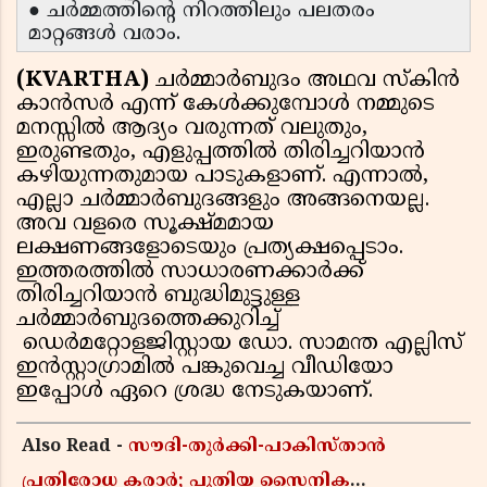
● ചർമ്മത്തിൻ്റെ നിറത്തിലും പലതരം
മാറ്റങ്ങൾ വരാം.
(KVARTHA)
ചർമ്മാർബുദം അഥവ സ്കിൻ
കാൻസർ എന്ന് കേൾക്കുമ്പോൾ നമ്മുടെ
മനസ്സിൽ ആദ്യം വരുന്നത് വലുതും,
ഇരുണ്ടതും, എളുപ്പത്തിൽ തിരിച്ചറിയാൻ
കഴിയുന്നതുമായ പാടുകളാണ്. എന്നാൽ,
എല്ലാ ചർമ്മാർബുദങ്ങളും അങ്ങനെയല്ല.
അവ വളരെ സൂക്ഷ്മമായ
ലക്ഷണങ്ങളോടെയും പ്രത്യക്ഷപ്പെടാം.
ഇത്തരത്തിൽ സാധാരണക്കാർക്ക്
തിരിച്ചറിയാൻ ബുദ്ധിമുട്ടുള്ള
ചർമ്മാർബുദത്തെക്കുറിച്ച്
ഡെർമറ്റോളജിസ്റ്റായ ഡോ. സാമന്ത എല്ലിസ്
ഇൻസ്റ്റാഗ്രാമിൽ പങ്കുവെച്ച വീഡിയോ
ഇപ്പോൾ ഏറെ ശ്രദ്ധ നേടുകയാണ്.
Also Read -
സൗദി-തുർക്കി-പാകിസ്താൻ
പ്രതിരോധ കരാർ; പുതിയ സൈനിക