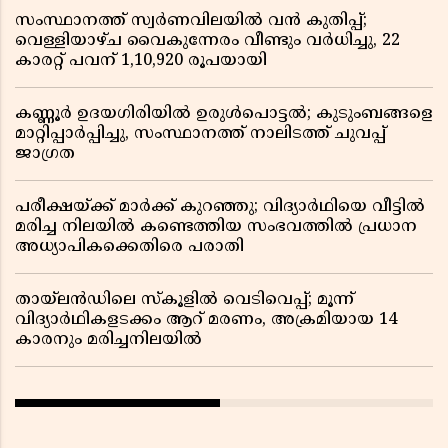
സംസ്ഥാനത്ത് സ്വർണവിലയിൽ വൻ കുതിപ്പ്;
വെള്ളിയാഴ്ച വൈകുന്നേരം വീണ്ടും വർധിച്ചു, 22
കാരറ്റ് പവന് 1,10,920 രൂപയായി
കണ്ണൂർ ഉദയഗിരിയിൽ ഉരുൾപൊട്ടൽ; കുടുംബങ്ങളെ
മാറ്റിപ്പാർപ്പിച്ചു, സംസ്ഥാനത്ത് നാലിടത്ത് ചുവപ്പ്
ജാഗ്രത
പരീക്ഷയ്ക്ക് മാർക്ക് കുറഞ്ഞു; വിദ്യാർഥിയെ വീട്ടിൽ
മരിച്ച നിലയിൽ കണ്ടെത്തിയ സംഭവത്തിൽ പ്രധാന
അധ്യാപികക്കെതിരെ പരാതി
തായ്‌ലൻഡിലെ സ്‌കൂളിൽ വെടിവെപ്പ്; മൂന്ന്
വിദ്യാർഥികളടക്കം ആറ് മരണം, അക്രമിയായ 14
കാരനും മരിച്ചനിലയിൽ