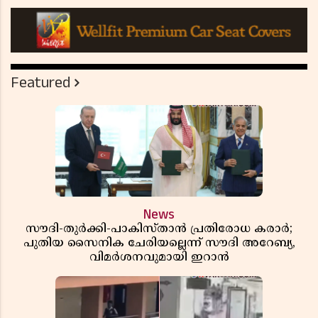
Featured
News
സൗദി-തുർക്കി-പാകിസ്താൻ പ്രതിരോധ കരാർ;
പുതിയ സൈനിക ചേരിയല്ലെന്ന് സൗദി അറേബ്യ,
വിമർശനവുമായി ഇറാൻ