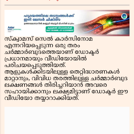
ചേരിയല്ലെന്ന് സൗദി അറേബ്യ, വിമർശനവുമായി
ഇറാൻ
സ്ക്വാമസ് സെൽ കാർസിനോമ
എന്നറിയപ്പെടുന്ന ഒരു തരം
ചർമ്മാർബുദത്തെയാണ് ഡോക്ടർ
പ്രധാനമായും വീഡിയോയിൽ
പരിചയപ്പെടുത്തിയത്.
ആളുകൾക്കിടയിലുള്ള തെറ്റിദ്ധാരണകൾ
മാറ്റാനും, വിവിധ തരത്തിലുള്ള ചർമ്മാർബുദ
ലക്ഷണങ്ങൾ തിരിച്ചറിയാൻ അവരെ
സഹായിക്കാനും ലക്ഷ്യമിട്ടാണ് ഡോക്ടർ ഈ
വീഡിയോ തയ്യാറാക്കിയത്.