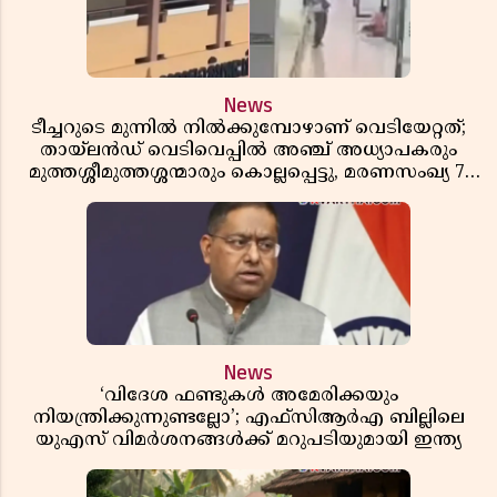
News
ടീച്ചറുടെ മുന്നിൽ നിൽക്കുമ്പോഴാണ് വെടിയേറ്റത്;
തായ്‌ലൻഡ് വെടിവെപ്പിൽ അഞ്ച് അധ്യാപകരും
മുത്തശ്ശീമുത്തശ്ശന്മാരും കൊല്ലപ്പെട്ടു, മരണസംഖ്യ 7;
ഞെട്ടിക്കുന്ന വെളിപ്പെടുത്തലുകൾ
News
‘വിദേശ ഫണ്ടുകൾ അമേരിക്കയും
നിയന്ത്രിക്കുന്നുണ്ടല്ലോ’; എഫ്സിആർഎ ബില്ലിലെ
യുഎസ് വിമർശനങ്ങൾക്ക് മറുപടിയുമായി ഇന്ത്യ