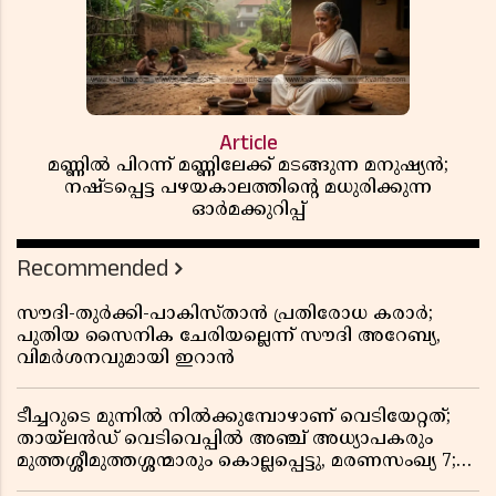
Article
മണ്ണിൽ പിറന്ന് മണ്ണിലേക്ക് മടങ്ങുന്ന മനുഷ്യൻ;
നഷ്ടപ്പെട്ട പഴയകാലത്തിൻ്റെ മധുരിക്കുന്ന
ഓർമക്കുറിപ്പ്
Recommended
സൗദി-തുർക്കി-പാകിസ്താൻ പ്രതിരോധ കരാർ;
പുതിയ സൈനിക ചേരിയല്ലെന്ന് സൗദി അറേബ്യ,
വിമർശനവുമായി ഇറാൻ
ടീച്ചറുടെ മുന്നിൽ നിൽക്കുമ്പോഴാണ് വെടിയേറ്റത്;
തായ്‌ലൻഡ് വെടിവെപ്പിൽ അഞ്ച് അധ്യാപകരും
മുത്തശ്ശീമുത്തശ്ശന്മാരും കൊല്ലപ്പെട്ടു, മരണസംഖ്യ 7;
ഞെട്ടിക്കുന്ന വെളിപ്പെടുത്തലുകൾ