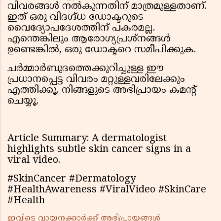
വിവരങ്ങൾ നൽകുന്നതിന് മാത്രമുള്ളതാണ്.
ഇത് ഒരു വിദഗ്ദ്ധ ഡോക്ടറുടെ
വൈദ്യോപദേശത്തിന് പകരമല്ല.
എന്തെങ്കിലും ആരോഗ്യപ്രശ്നങ്ങൾ
ഉണ്ടെങ്കിൽ, ഒരു ഡോക്ടറെ സമീപിക്കുക.
ചർമ്മാർബുദത്തെക്കുറിച്ചുള്ള ഈ
പ്രധാനപ്പെട്ട വിവരം മറ്റുള്ളവരിലേക്കും
എത്തിക്കൂ. നിങ്ങളുടെ അഭിപ്രായം കമന്റ്
ചെയ്യൂ.
Article Summary: A dermatologist
highlights subtle skin cancer signs in a
viral video.
#SkinCancer #Dermatology
#HealthAwareness #ViralVideo #SkinCare
#Health
ഇവിടെ വായനക്കാർക്ക് അഭിപ്രായങ്ങൾ