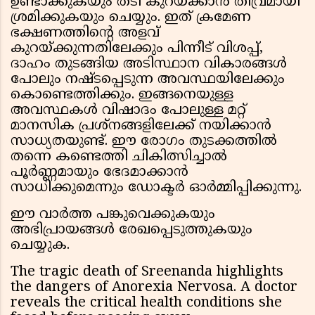
ഉണ്ടാക്കുകയും തടി കുറയ്ക്കാൻ തീവ്രമായി
ശ്രമിക്കുകയും ചെയ്യും. ഇത് ക്രമേണ
ഭക്ഷണത്തിന്റെ അളവ്
കുറയ്ക്കുന്നതിലേക്കും പിന്നീട് വിശപ്പ്,
ദാഹം തുടങ്ങിയ അടിസ്ഥാന വികാരങ്ങൾ
പോലും നഷ്ടപ്പെടുന്ന അവസ്ഥയിലേക്കും
കൊണ്ടെത്തിക്കും. ഇങ്ങനെയുള്ള
അവസ്ഥകൾ വിഷാദം പോലുള്ള മറ്റ്
മാനസിക പ്രശ്നങ്ങളിലേക്ക് നയിക്കാൻ
സാധ്യതയുണ്ട്. ഈ രോഗം തുടക്കത്തിൽ
തന്നെ കണ്ടെത്തി ചികിത്സിച്ചാൽ
പൂർണ്ണമായും ഭേദമാക്കാൻ
സാധിക്കുമെന്നും ഡോക്ടർ ഓർമ്മിപ്പിക്കുന്നു.
ഈ വാർത്ത പങ്കുവെക്കുകയും
അഭിപ്രായങ്ങൾ രേഖപ്പെടുത്തുകയും
ചെയ്യുക.
The tragic death of Sreenanda highlights
the dangers of Anorexia Nervosa. A doctor
reveals the critical health conditions she