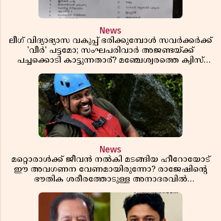
News
ലീഗ് വിദ്യാഭ്യാസ വകുപ്പ് ഭരിക്കുമ്പോൾ സവർക്കർക്ക്
'വീർ' പട്ടമോ; സംഘപരിവാർ അജണ്ടയ്ക്ക്
പച്ചക്കൊടി കാട്ടുന്നതാര്? മഞ്ചേശ്വരത്തെ ക്വിസ്
ചോദ്യം വിവാദമാവുമ്പോൾ
News
മറ്റൊരാൾക്ക് ജീവൻ നൽകി മടങ്ങിയ ഹീറോയോട്
ഈ അവഗണന വേണമായിരുന്നോ? രാജേഷിൻ്റെ
ഭൗതിക ശരീരത്തോടുള്ള അനാദരവിൽ
ആളിപ്പടരുന്ന ജനരോഷവും പാഠവും