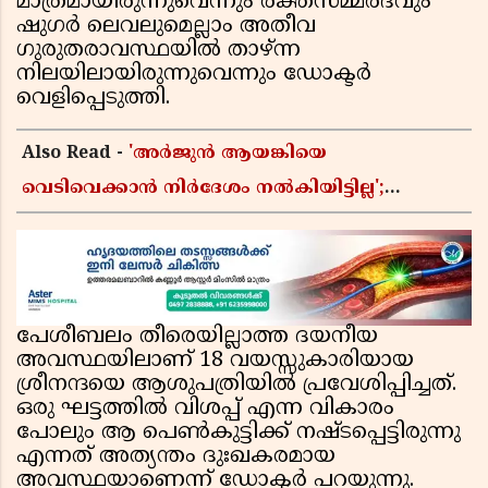
മാത്രമായിരുന്നുവെന്നും രക്തസമ്മർദവും
ഷുഗർ ലെവലുമെല്ലാം അതീവ
ഗുരുതരാവസ്ഥയിൽ താഴ്ന്ന
നിലയിലായിരുന്നുവെന്നും ഡോക്ടർ
വെളിപ്പെടുത്തി.
Also Read -
'അർജുൻ ആയങ്കിയെ
വെടിവെക്കാൻ നിർദേശം നൽകിയിട്ടില്ല';
ഗുണ്ടകൾ പലതും പറയുമെന്ന് മന്ത്രി രമേശ്
ചെന്നിത്തല
പേശീബലം തീരെയില്ലാത്ത ദയനീയ
അവസ്ഥയിലാണ് 18 വയസ്സുകാരിയായ
ശ്രീനന്ദയെ ആശുപത്രിയിൽ പ്രവേശിപ്പിച്ചത്.
ഒരു ഘട്ടത്തിൽ വിശപ്പ് എന്ന വികാരം
പോലും ആ പെൺകുട്ടിക്ക് നഷ്ടപ്പെട്ടിരുന്നു
എന്നത് അത്യന്തം ദുഃഖകരമായ
അവസ്ഥയാണെന്ന് ഡോക്ടർ പറയുന്നു.