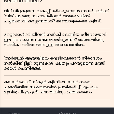
Recommended
ലീഗ് വിദ്യാഭ്യാസ വകുപ്പ് ഭരിക്കുമ്പോൾ സവർക്കർക്ക്
'വീർ' പട്ടമോ; സംഘപരിവാർ അജണ്ടയ്ക്ക്
പച്ചക്കൊടി കാട്ടുന്നതാര്? മഞ്ചേശ്വരത്തെ ക്വിസ്
ചോദ്യം വിവാദമാവുമ്പോൾ
മറ്റൊരാൾക്ക് ജീവൻ നൽകി മടങ്ങിയ ഹീറോയോട്
ഈ അവഗണന വേണമായിരുന്നോ? രാജേഷിൻ്റെ
ഭൗതിക ശരീരത്തോടുള്ള അനാദരവിൽ
ആളിപ്പടരുന്ന ജനരോഷവും പാഠവും
'അർജുൻ ആയങ്കിയെ വെടിവെക്കാൻ നിർദേശം
നൽകിയിട്ടില്ല'; ഗുണ്ടകൾ പലതും പറയുമെന്ന് മന്ത്രി
രമേശ് ചെന്നിത്തല
കാസർകോട് സ്കൂൾ ക്വിസിൽ സവർക്കറെ
പുകഴ്ത്തിയ സംഭവത്തിൽ പ്രതികരിച്ച് എം കെ
മുനീർ; പിഎം ശ്രീ പദ്ധതിയിലും പ്രതികരണം