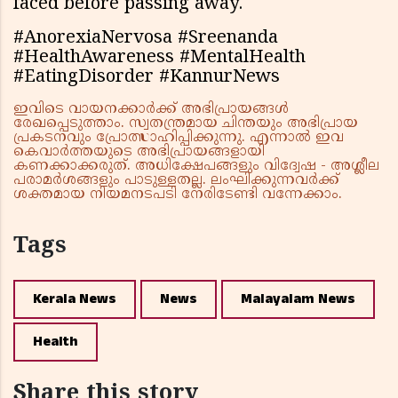
faced before passing away.
#AnorexiaNervosa #Sreenanda
#HealthAwareness #MentalHealth
#EatingDisorder #KannurNews
ഇവിടെ വായനക്കാർക്ക് അഭിപ്രായങ്ങൾ
രേഖപ്പെടുത്താം. സ്വതന്ത്രമായ ചിന്തയും അഭിപ്രായ
പ്രകടനവും പ്രോത്സാഹിപ്പിക്കുന്നു. എന്നാൽ ഇവ
കെവാർത്തയുടെ അഭിപ്രായങ്ങളായി
കണക്കാക്കരുത്. അധിക്ഷേപങ്ങളും വിദ്വേഷ - അശ്ലീല
പരാമർശങ്ങളും പാടുള്ളതല്ല. ലംഘിക്കുന്നവർക്ക്
ശക്തമായ നിയമനടപടി നേരിടേണ്ടി വന്നേക്കാം.
Tags
Kerala News
News
Malayalam News
Health
Share this story