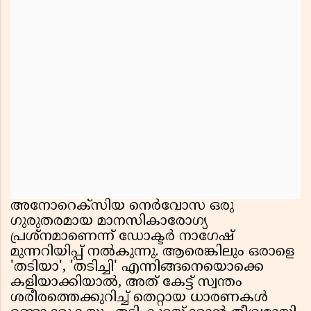
അനോറെക്‌സിയ നെർവോസ ഒരു
ഗുരുതരമായ മാനസികാരോഗ്യ
പ്രശ്നമാണെന്ന് ഡോക്ടർ നാഗേഷ്
മുന്നറിയിപ്പ് നൽകുന്നു. ആരെങ്കിലും ഒരാളെ
'തടിയാ', 'തടിച്ചി' എന്നിങ്ങനെയൊക്കെ
കളിയാക്കിയാൽ, അത് കേട്ട് സ്വന്തം
ശരീരത്തെക്കുറിച്ച് തെറ്റായ ധാരണകൾ