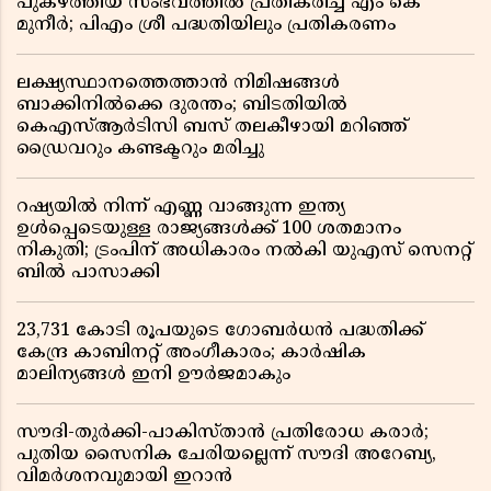
പുകഴ്ത്തിയ സംഭവത്തിൽ പ്രതികരിച്ച് എം കെ
മുനീർ; പിഎം ശ്രീ പദ്ധതിയിലും പ്രതികരണം
ലക്ഷ്യസ്ഥാനത്തെത്താൻ നിമിഷങ്ങൾ
ബാക്കിനിൽക്കെ ദുരന്തം; ബിടതിയിൽ
കെഎസ്ആർടിസി ബസ് തലകീഴായി മറിഞ്ഞ്
ഡ്രൈവറും കണ്ടക്ടറും മരിച്ചു
റഷ്യയിൽ നിന്ന് എണ്ണ വാങ്ങുന്ന ഇന്ത്യ
ഉൾപ്പെടെയുള്ള രാജ്യങ്ങൾക്ക് 100 ശതമാനം
നികുതി; ട്രംപിന് അധികാരം നൽകി യുഎസ് സെനറ്റ്
ബിൽ പാസാക്കി
23,731 കോടി രൂപയുടെ ഗോബർധൻ പദ്ധതിക്ക്
കേന്ദ്ര കാബിനറ്റ് അംഗീകാരം; കാർഷിക
മാലിന്യങ്ങൾ ഇനി ഊർജമാകും
സൗദി-തുർക്കി-പാകിസ്താൻ പ്രതിരോധ കരാർ;
പുതിയ സൈനിക ചേരിയല്ലെന്ന് സൗദി അറേബ്യ,
വിമർശനവുമായി ഇറാൻ