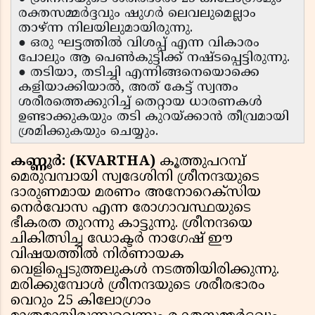
രക്തസമ്മർദ്ദവും ഷുഗർ ലെവലുമെല്ലാം
താഴ്ന്ന നിലയിലുമായിരുന്നു.
● ഒരു ഘട്ടത്തിൽ വിശപ്പ് എന്ന വികാരം
പോലും ആ പെൺകുട്ടിക്ക് നഷ്ടപ്പെട്ടിരുന്നു.
● തടിയാ, തടിച്ചി എന്നിങ്ങനെയൊക്കെ
കളിയാക്കിയാൽ, അത് കേട്ട് സ്വന്തം
ശരീരത്തെക്കുറിച്ച് തെറ്റായ ധാരണകൾ
ഉണ്ടാക്കുകയും തടി കുറയ്ക്കാൻ തീവ്രമായി
ശ്രമിക്കുകയും ചെയ്യും.
കണ്ണൂർ: (KVARTHA)
കൂത്തുപറമ്പ്
മെരുവമ്പായി സ്വദേശിനി ശ്രീനന്ദയുടെ
ദാരുണമായ മരണം അനോറെക്‌സിയ
നെർവോസ എന്ന രോഗാവസ്ഥയുടെ
ഭീകരത തുറന്നു കാട്ടുന്നു. ശ്രീനന്ദയെ
ചികിത്സിച്ച ഡോക്ടർ നാഗേഷ് ഈ
വിഷയത്തിൽ നിർണായക
വെളിപ്പെടുത്തലുകൾ നടത്തിയിരിക്കുന്നു.
മരിക്കുമ്പോൾ ശ്രീനന്ദയുടെ ശരീരഭാരം
വെറും 25 കിലോഗ്രാം