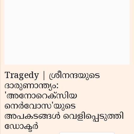
Tragedy | ശ്രീനന്ദയുടെ
ദാരുണാന്ത്യം:
'അനോറെക്‌സിയ
നെർവോസ'യുടെ
അപകടങ്ങൾ വെളിപ്പെടുത്തി
ഡോക്ടർ