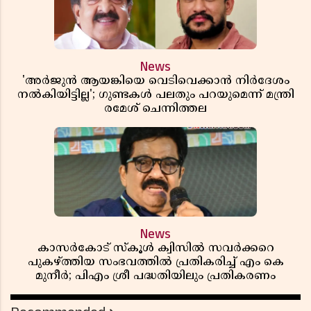
News
'അർജുൻ ആയങ്കിയെ വെടിവെക്കാൻ നിർദേശം
നൽകിയിട്ടില്ല'; ഗുണ്ടകൾ പലതും പറയുമെന്ന് മന്ത്രി
രമേശ് ചെന്നിത്തല
News
കാസർകോട് സ്കൂൾ ക്വിസിൽ സവർക്കറെ
പുകഴ്ത്തിയ സംഭവത്തിൽ പ്രതികരിച്ച് എം കെ
മുനീർ; പിഎം ശ്രീ പദ്ധതിയിലും പ്രതികരണം