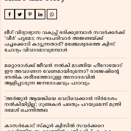
ലീഗ് വിദ്യാഭ്യാസ വകുപ്പ് ഭരിക്കുമ്പോൾ സവർക്കർക്ക്
'വീർ' പട്ടമോ; സംഘപരിവാർ അജണ്ടയ്ക്ക്
പച്ചക്കൊടി കാട്ടുന്നതാര്? മഞ്ചേശ്വരത്തെ ക്വിസ്
ചോദ്യം വിവാദമാവുമ്പോൾ
മറ്റൊരാൾക്ക് ജീവൻ നൽകി മടങ്ങിയ ഹീറോയോട്
ഈ അവഗണന വേണമായിരുന്നോ? രാജേഷിൻ്റെ
ഭൗതിക ശരീരത്തോടുള്ള അനാദരവിൽ
ആളിപ്പടരുന്ന ജനരോഷവും പാഠവും
'അർജുൻ ആയങ്കിയെ വെടിവെക്കാൻ നിർദേശം
നൽകിയിട്ടില്ല'; ഗുണ്ടകൾ പലതും പറയുമെന്ന് മന്ത്രി
രമേശ് ചെന്നിത്തല
കാസർകോട് സ്കൂൾ ക്വിസിൽ സവർക്കറെ