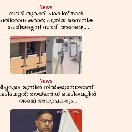
News
സൗദി-തുർക്കി-പാകിസ്താൻ
പ്രതിരോധ കരാർ; പുതിയ സൈനിക
ചേരിയല്ലെന്ന് സൗദി അറേബ്യ,
വിമർശനവുമായി ഇറാൻ
News
ടീച്ചറുടെ മുന്നിൽ നിൽക്കുമ്പോഴാണ്
െടിയേറ്റത്; തായ്‌ലൻഡ് വെടിവെപ്പിൽ
അഞ്ച് അധ്യാപകരും
മുത്തശ്ശീമുത്തശ്ശന്മാരും കൊല്ലപ്പെട്ടു,
മരണസംഖ്യ 7; ഞെട്ടിക്കുന്ന
വെളിപ്പെടുത്തലുകൾ