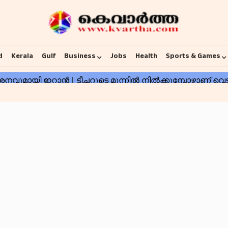
d
Kerala
Gulf
Business
Jobs
Health
Sports & Games