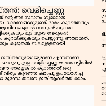
R
തൻ: വെളിച്ചെണ്ണ
സ
പ
ിന്റെ അടിസ്ഥാനം ശുദ്ധമായ
ച
മായ കാരണങ്ങളുമുണ്ട്. ഭാരം കുറഞ്ഞതും
വ
ി ആസിഡുകളാൽ സമ്പുഷ്ടവുമായ
പിക്കുകയും മുടിയുടെ വേരുകൾ
ട
ടം കുറയ്ക്കുകയും ചെയ്യുന്നു. അതായത്,
വ
ുകയും കൂടുതൽ ബലമുള്ളതായി
അ
മു
മ
കും ഇത് അനുയോജ്യമാണ് എന്നതാണ്
‘
വ
. ചെറുചൂടുള്ള വെളിച്ചെണ്ണ തലയോട്ടിയിൽ
നി
ഴുവൻ അല്ലെങ്കിൽ കുറഞ്ഞത് ഒരു
എ
ീട് വീര്യം കുറഞ്ഞ ഷാംപൂ ഉപയോഗിച്ച്
വ
ോ മൂന്നോ തവണ ഇത് ആവർത്തിക്കാം.
മണ
മ
മധ