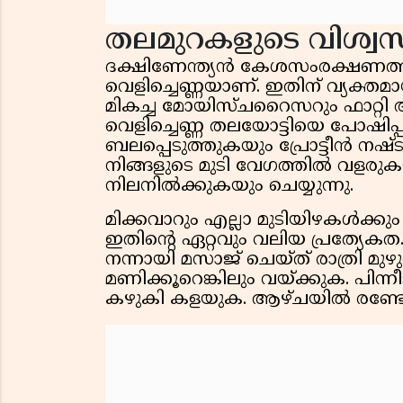
തലമുറകളുടെ വിശ്വസ്
ദക്ഷിണേന്ത്യൻ കേശസംരക്ഷണത്ത
വെളിച്ചെണ്ണയാണ്. ഇതിന് വ്യക്ത
മികച്ച മോയിസ്ചറൈസറും ഫാറ്റ
വെളിച്ചെണ്ണ തലയോട്ടിയെ പോഷിപ്
ബലപ്പെടുത്തുകയും പ്രോട്ടീൻ നഷ്
നിങ്ങളുടെ മുടി വേഗത്തിൽ വളര
നിലനിൽക്കുകയും ചെയ്യുന്നു.
മിക്കവാറും എല്ലാ മുടിയിഴകൾക്
ഇതിന്റെ ഏറ്റവും വലിയ പ്രത്യേകത
നന്നായി മസാജ് ചെയ്ത് രാത്രി മു
മണിക്കൂറെങ്കിലും വയ്ക്കുക. പിന്ന
കഴുകി കളയുക. ആഴ്ചയിൽ രണ്ട