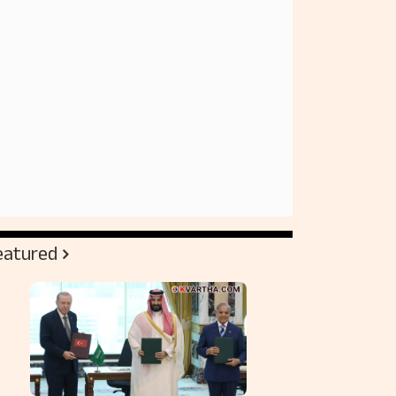
eatured