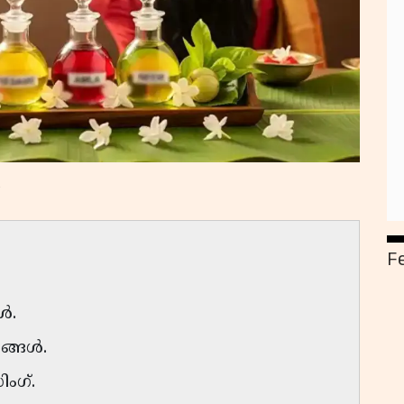
F
ങൾ.
നങ്ങൾ.
ിംഗ്.