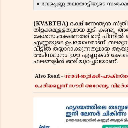
● വേപ്പെണ്ണ തലയോട്ടിയുടെ സംരക
(KVARTHA)
ദക്ഷിണേന്ത്യൻ സ്ത്
തിളക്കമുള്ളതുമായ മുടി കണ്ടു അ
കേശസംരക്ഷണത്തിന്റെ പിന്നിൽ 
എണ്ണയുടെ ഉപയോഗമാണ്. തലമുറക
വീട്ടിൽ തയ്യാറാക്കുന്നതുമായ 
അടിസ്ഥാനം. ഈ എണ്ണകൾ കേവലം ഫാ
ഫലങ്ങളിൽ അടിയുറച്ചവയാണ്.
Also Read -
സൗദി-തുർക്കി-പാകിസ
ചേരിയല്ലെന്ന് സൗദി അറേബ്യ, വി