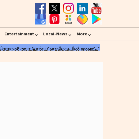
Entertainment
Local-News
More