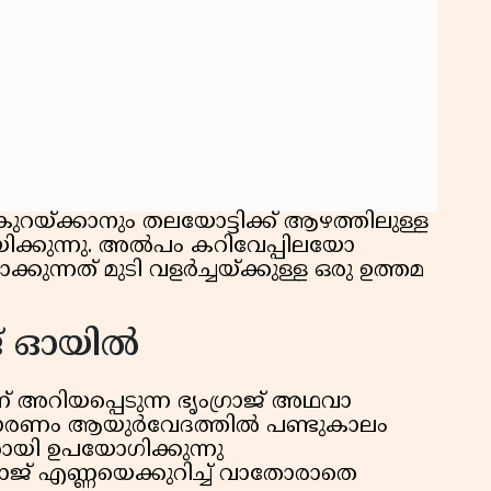
കുറയ്ക്കാനും തലയോട്ടിക്ക് ആഴത്തിലുള്ള
കുന്നു. അൽപം കറിവേപ്പിലയോ
ുന്നത് മുടി വളർച്ചയ്ക്കുള്ള ഒരു ഉത്തമ
് ഓയിൽ
 അറിയപ്പെടുന്ന ഭൃംഗ്രാജ് അഥവാ
കാരണം ആയുര്‍വേദത്തില്‍ പണ്ടുകാലം
കായി ഉപയോഗിക്കുന്നു
ഗരാജ് എണ്ണയെക്കുറിച്ച് വാതോരാതെ