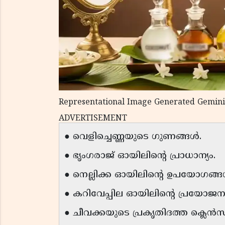
Representational Image Generated Gemini
ADVERTISEMENT
● വെളിച്ചെണ്ണയുടെ ഗുണങ്ങൾ.
● ഭൃംഗരാജ് ഓയിലിന്റെ പ്രാധാന്യം.
● നെല്ലിക്ക ഓയിലിന്റെ ഉപയോഗങ്
● കറിവേപ്പില ഓയിലിന്റെ പ്രയോജ
● ചീവക്കയുടെ പ്രകൃതിദത്ത ക്ലെൻസ