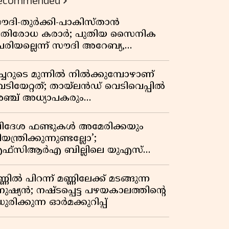
ecommended
ൗദി-തുർക്കി-പാകിസ്താൻ
്രതിരോധ കരാർ; പുതിയ സൈനിക
േരിയല്ലെന്ന് സൗദി അറേബ്യ,
ിമർശനവുമായി ഇറാൻ
ീച്ചറുടെ മുന്നിൽ നിൽക്കുമ്പോഴാണ്
െടിയേറ്റത്; തായ്‌ലൻഡ് വെടിവെപ്പിൽ
ഞ്ച് അധ്യാപകരും
ത്തശ്ശീമുത്തശ്ശന്മാരും കൊല്ലപ്പെട്ടു,
രണസംഖ്യ 7; ഞെട്ടിക്കുന്ന
വിദേശ ഫണ്ടുകൾ അമേരിക്കയും
െളിപ്പെടുത്തലുകൾ
യന്ത്രിക്കുന്നുണ്ടല്ലോ’;
ഫ്സിആർഎ ബില്ലിലെ യുഎസ്
ിമർശനങ്ങൾക്ക് മറുപടിയുമായി ഇന്ത്യ
്ണിൽ പിറന്ന് മണ്ണിലേക്ക് മടങ്ങുന്ന
നുഷ്യൻ; നഷ്ടപ്പെട്ട പഴയകാലത്തിൻ്റെ
ുരിക്കുന്ന ഓർമക്കുറിപ്പ്