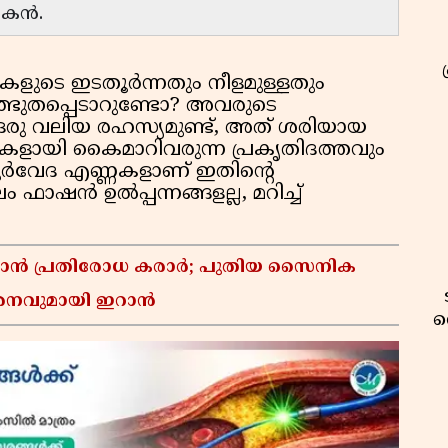
്ഷകൻ.
രീകളുടെ ഇടതൂർന്നതും നീളമുള്ളതും
ത്ഭുതപ്പെടാറുണ്ടോ? അവരുടെ
ഒരു വലിയ രഹസ്യമുണ്ട്, അത് ശരിയായ
ളായി കൈമാറിവരുന്ന പ്രകൃതിദത്തവും
ആയുർവേദ എണ്ണകളാണ് ഇതിന്റെ
ഷൻ ഉൽപ്പന്നങ്ങളല്ല, മറിച്ച്
്താൻ പ്രതിരോധ കരാർ; പുതിയ സൈനിക
മർശനവുമായി ഇറാൻ
വ