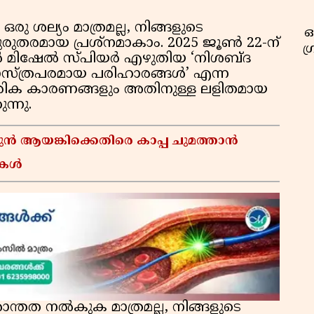
ു ശല്യം മാത്രമല്ല, നിങ്ങളുടെ
ഓ
രുതരമായ പ്രശ്നമാകാം. 2025 ജൂൺ 22-ന്
ഗ
'ൽ മിഷേൽ സ്പിയർ എഴുതിയ ‘നിശബ്ദ
രശാസ്ത്രപരമായ പരിഹാരങ്ങൾ’ എന്ന
രീരിക കാരണങ്ങളും അതിനുള്ള ലളിതമായ
ന്നു.
ൻ ആയങ്കിക്കെതിരെ കാപ്പ ചുമത്താൻ
ുകൾ
ശാന്തത നൽകുക മാത്രമല്ല, നിങ്ങളുടെ