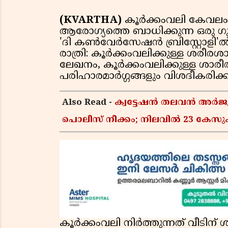
(KVARTHA)
കൂർക്കംവലി കേവലം ഒര
ആരോഗ്യത്തെ ബാധിക്കുന്ന ഒരു ഗു
'ദി കൺവേർസേഷൻ ബ്രിസ്റ്റോളി
രാത്രി: കൂർക്കംവലിക്കുള്ള ശരീ
ലേഖനം, കൂർക്കംവലിക്കുള്ള ശാ
പരിഹാരമാർഗ്ഗങ്ങളും വിശദീകരിക്കു
Also Read -
ക്വട്ടേഷൻ തലവൻ അർജു
പൊലീസ് നീക്കം; നിലവിൽ 23 കേസ
കൂർക്കംവലി നിർത്തുന്നത് വീടിന് 