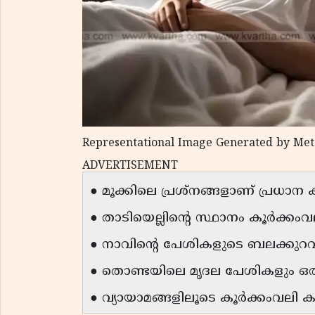
Representational Image Generated by Met
ADVERTISEMENT
● മൂക്കിലെ പ്രശ്നങ്ങളാണ് പ്രധാ
● താടിയെല്ലിന്റെ സ്ഥാനം കൂർക്കം
● നാവിൻ്റെ പേശികളുടെ ബലക്കുറവ്
● തൊണ്ടയിലെ മൃദല പേശികളും ഒ
● വ്യായാമങ്ങളിലൂടെ കൂർക്കംവലി കു