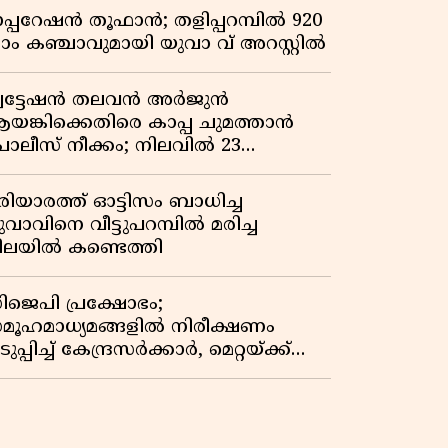
പ്പറേഷൻ തൂഫാൻ; തളിപ്പറമ്പിൽ 920
്രാം കഞ്ചാവുമായി യുവാ വ് അറസ്റ്റിൽ
്വട്ടേഷൻ തലവൻ അർജുൻ
യങ്കിക്കെതിരെ കാപ്പ ചുമത്താൻ
ൊലീസ് നീക്കം; നിലവിൽ 23
േസുകൾ
രിയാരത്ത് ഓട്ടിസം ബാധിച്ച
ുവാവിനെ വീട്ടുപറമ്പിൽ മരിച്ച
ിലയിൽ കണ്ടെത്തി
ിജെപി പ്രക്ഷോഭം;
മൂഹമാധ്യമങ്ങളിൽ നിരീക്ഷണം
ുപ്പിച്ച് കേന്ദ്രസർക്കാർ, മെറ്റയ്ക്ക്
ിർദേശം