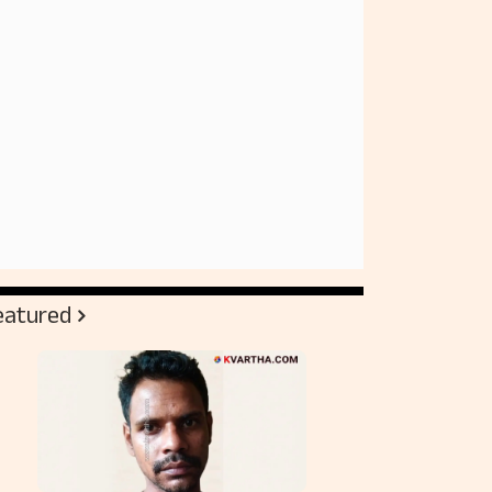
eatured