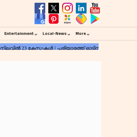
Entertainment
Local-News
More