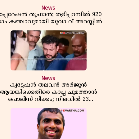
News
പ്പറേഷൻ തൂഫാൻ; തളിപ്പറമ്പിൽ 920
്രാം കഞ്ചാവുമായി യുവാ വ് അറസ്റ്റിൽ
News
ക്വട്ടേഷൻ തലവൻ അർജുൻ
ആയങ്കിക്കെതിരെ കാപ്പ ചുമത്താൻ
പൊലീസ് നീക്കം; നിലവിൽ 23
കേസുകൾ