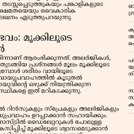
ം തടസ്സപ്പെടുത്തുകയും പങ്കാളികളുടെ
ഓ
നക്ഷമതയെയും വൈകാരിക
ഗ
ലേഖനം എടുത്തുപറയുന്നു.
ക
വം: മൂക്കിലൂടെ
ആ
പ
ൾ
ക
നിന്നാണ് ആരംഭിക്കുന്നത്. അലർജികൾ,
പ
തുടങ്ങിയ പ്രശ്നങ്ങൾ മൂലം മൂക്കിലൂടെ
യ
ാകുമ്പോൾ ശരീരം വായിലൂടെ
ന
ത് വായുപ്രവാഹത്തിൽ കൂടുതൽ
ുവിൻ്റെ ഒഴുക്ക് നിയന്ത്രിക്കുന്ന
സ
്ഥികളെ ഇത് മറികടക്കുന്നു.
സ
കട
ൻസുകളും സ്പ്രേകളും അലർജികളും
ന
യുപ്രവാഹം ഉറപ്പാക്കാൻ സഹായിക്കും.
നോസ്‌ട്രിൽ ഡൈലേറ്ററുകൾ പോലുള്ള
ിപ്പിച്ച് മൂക്കിലൂടെ ശ്വാസമെടുക്കാൻ