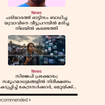
News
പരിയാരത്ത് ഓട്ടിസം ബാധിച്ച
യുവാവിനെ വീട്ടുപറമ്പിൽ മരിച്ച
നിലയിൽ കണ്ടെത്തി
News
സിജെപി പ്രക്ഷോഭം;
സമൂഹമാധ്യമങ്ങളിൽ നിരീക്ഷണം
കടുപ്പിച്ച് കേന്ദ്രസർക്കാർ, മെറ്റയ്ക്ക്
നിർദേശം
ecommended