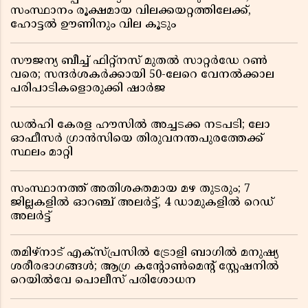
സംസ്ഥാനം രൂക്ഷമായ വിലക്കയറ്റത്തിലേക്ക്,
ഹോട്ടൽ ഊണിനും വില കൂടും
സൗജന്യ ബീച്ച് ഫിറ്റ്നസ് മുതൽ സാറ്റർഡേ റൺ
വരെ; സന്ദർശകർക്കായി 50-ലേറെ വേനൽക്കാല
പരിപാടികളൊരുക്കി ഷാർജ
ഡൽഹി കേരള ഹൗസിൽ അച്ചടക്ക നടപടി; ലോ
ഓഫീസർ ഗ്രാൻസിയെ തിരുവനന്തപുരത്തേക്ക്
സ്ഥലം മാറ്റി
സംസ്ഥാനത്ത് അതിശക്തമായ മഴ തുടരും; 7
ജില്ലകളിൽ ഓറഞ്ച് അലർട്ട്, 4 ഡാമുകളിൽ റെഡ്
അലർട്ട്
തമിഴ്‌നാട് എക്സ്പ്രസിൽ ട്രോളി ബാഗിൽ മനുഷ്യ
ശരീരഭാഗങ്ങൾ; ആഗ്ര കൻ്റോൺമെൻ്റ് സ്റ്റേഷനിൽ
റെയിൽവേ പൊലീസ് പരിശോധന