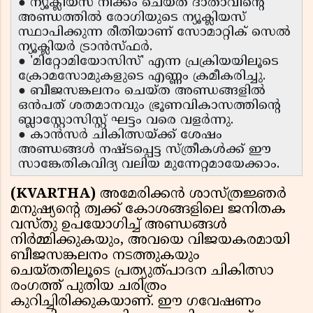
● ന്യൂക്ലിയസ് നീക്കം ചെയ്ത ദാതാവിൻ്റെ
അണ്ഡത്തിൽ രോഗിയുടെ ന്യൂക്ലിയസ്
സ്ഥാപിക്കുന്ന രീതിയാണ് സോമാറ്റിക് സെൽ
ന്യൂക്ലിയർ ട്രാൻസ്ഫർ.
● 'മിറ്റോമിയോസിസ്' എന്ന പ്രക്രിയയിലൂടെ
ക്രോമസോമുകളുടെ എണ്ണം ക്രമീകരിച്ചു.
● ബീജസങ്കലനം ചെയ്ത അണ്ഡങ്ങളിൽ
ഒൻപത് ശതമാനവും ഭ്രൂണവികാസത്തിൻ്റെ
ബ്ലാസ്റ്റോസിസ്റ്റ് ഘട്ടം വരെ വളർന്നു.
● കാൻസർ ചികിത്സയ്ക്ക് ശേഷം
അണ്ഡങ്ങൾ നഷ്ടപ്പെട്ട സ്ത്രീകൾക്ക് ഈ
സാങ്കേതികവിദ്യ വലിയ മുന്നേറ്റമായേക്കാം.
(KVARTHA)
അമേരിക്കൻ ശാസ്ത്രജ്ഞർ
മനുഷ്യൻ്റെ ത്വക്ക് കോശങ്ങളിലെ ജനിതക
വസ്തു ഉപയോഗിച്ച് അണ്ഡങ്ങൾ
നിർമ്മിക്കുകയും, അവയെ വിജയകരമായി
ബീജസങ്കലനം നടത്തുകയും
ചെയ്തതിലൂടെ പ്രത്യുത്പാദന ചികിത്സാ
രംഗത്ത് പുതിയ ചരിത്രം
കുറിച്ചിരിക്കുകയാണ്. ഈ ഗവേഷണം