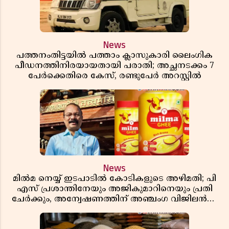
News
പത്തനംതിട്ടയിൽ പത്താം ക്ലാസുകാരി ലൈംഗിക
പീഡനത്തിനിരയായതായി പരാതി; അച്ഛനടക്കം 7
പേർക്കെതിരെ കേസ്, രണ്ടുപേർ അറസ്റ്റിൽ
News
മിൽമ നെയ്യ് ഇടപാടിൽ കോടികളുടെ അഴിമതി; പി
എസ് പ്രശാന്തിനേയും അജികുമാറിനെയും പ്രതി
ചേർക്കും, അന്വേഷണത്തിന് അഞ്ചംഗ വിജിലൻസ്
സംഘം