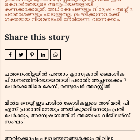
കെവാർത്തയുടെ അഭിപ്രായങ്ങളായി
കണക്കാക്കരുത്. അധിക്ഷേപങ്ങളും വിദ്വേഷ - അശ്ലീല
പരാമർശങ്ങളും പാടുള്ളതല്ല. ലംഘിക്കുന്നവർക്ക്
ശക്തമായ നിയമനടപടി നേരിടേണ്ടി വന്നേക്കാം.
Share this story
പത്തനംതിട്ടയിൽ പത്താം ക്ലാസുകാരി ലൈംഗിക
പീഡനത്തിനിരയായതായി പരാതി; അച്ഛനടക്കം 7
പേർക്കെതിരെ കേസ്, രണ്ടുപേർ അറസ്റ്റിൽ
മിൽമ നെയ്യ് ഇടപാടിൽ കോടികളുടെ അഴിമതി; പി
എസ് പ്രശാന്തിനേയും അജികുമാറിനെയും പ്രതി
ചേർക്കും, അന്വേഷണത്തിന് അഞ്ചംഗ വിജിലൻസ്
സംഘം
അരിക്കൊപ്പം പലവ്യഞ്ജനങ്ങൾക്കും തീവില;