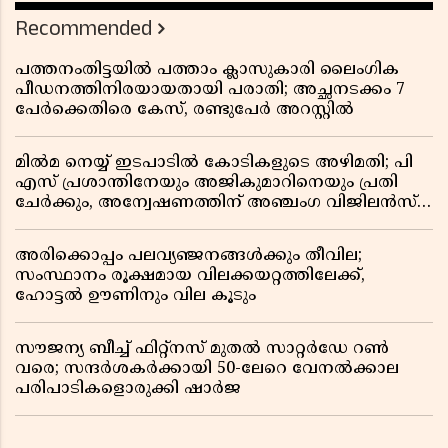
Recommended
പത്തനംതിട്ടയിൽ പത്താം ക്ലാസുകാരി ലൈംഗിക
പീഡനത്തിനിരയായതായി പരാതി; അച്ഛനടക്കം 7
പേർക്കെതിരെ കേസ്, രണ്ടുപേർ അറസ്റ്റിൽ
മിൽമ നെയ്യ് ഇടപാടിൽ കോടികളുടെ അഴിമതി; പി
എസ് പ്രശാന്തിനേയും അജികുമാറിനെയും പ്രതി
ചേർക്കും, അന്വേഷണത്തിന് അഞ്ചംഗ വിജിലൻസ്
സംഘം
അരിക്കൊപ്പം പലവ്യഞ്ജനങ്ങൾക്കും തീവില;
സംസ്ഥാനം രൂക്ഷമായ വിലക്കയറ്റത്തിലേക്ക്,
ഹോട്ടൽ ഊണിനും വില കൂടും
സൗജന്യ ബീച്ച് ഫിറ്റ്നസ് മുതൽ സാറ്റർഡേ റൺ
വരെ; സന്ദർശകർക്കായി 50-ലേറെ വേനൽക്കാല
പരിപാടികളൊരുക്കി ഷാർജ