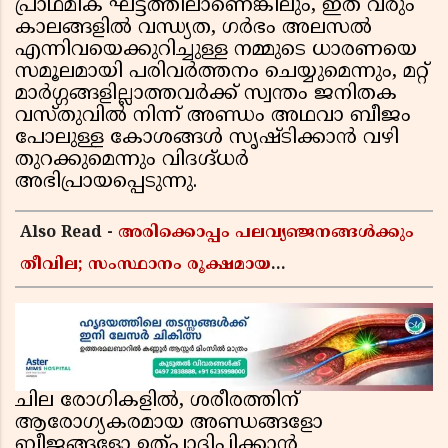
പ്രാഥമിക ഘട്ടത്തിലാണെങ്കിലും, ഇത് വരും
കാലങ്ങളിൽ വന്ധ്യത, ഗർഭം അലസൽ
എന്നിവയെക്കുറിച്ചുള്ള നമ്മുടെ ധാരണയെ
സമൂലമായി പരിവർത്തനം ചെയ്യുമെന്നും, മറ്റ്
മാർഗ്ഗങ്ങളില്ലാത്തവർക്ക് സ്വന്തം ജനിതക
വസ്തുവിൽ നിന്ന് അണ്ഡം അഥവാ ബീജം
പോലുള്ള കോശങ്ങൾ സൃഷ്ടിക്കാൻ വഴി
തുറക്കുമെന്നും വിദഗ്ദ്ധർ
അഭിപ്രായപ്പെടുന്നു.
Also Read -
അരിക്കൊപ്പം പലവ്യഞ്ജനങ്ങൾക്കും
തീവില; സംസ്ഥാനം രൂക്ഷമായ
വിലക്കയറ്റത്തിലേക്ക്, ഹോട്ടൽ ഊണിനും വില
കൂടും
ചില രോഗികളിൽ, ശരീരത്തിന്
ആരോഗ്യകരമായ അണ്ഡങ്ങളോ
ബീജങ്ങളോ ഉത്പാദിപ്പിക്കാൻ