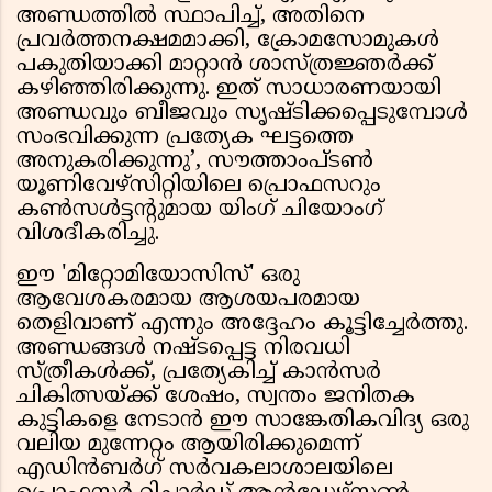
അണ്ഡത്തിൽ സ്ഥാപിച്ച്, അതിനെ
പ്രവർത്തനക്ഷമമാക്കി, ക്രോമസോമുകൾ
പകുതിയാക്കി മാറ്റാൻ ശാസ്ത്രജ്ഞർക്ക്
കഴിഞ്ഞിരിക്കുന്നു. ഇത് സാധാരണയായി
അണ്ഡവും ബീജവും സൃഷ്ടിക്കപ്പെടുമ്പോൾ
സംഭവിക്കുന്ന പ്രത്യേക ഘട്ടത്തെ
അനുകരിക്കുന്നു’, സൗത്താംപ്ടൺ
യൂണിവേഴ്സിറ്റിയിലെ പ്രൊഫസറും
കൺസൾട്ടൻ്റുമായ യിംഗ് ചിയോംഗ്
വിശദീകരിച്ചു.
ഈ 'മിറ്റോമിയോസിസ്' ഒരു
ആവേശകരമായ ആശയപരമായ
തെളിവാണ് എന്നും അദ്ദേഹം കൂട്ടിച്ചേർത്തു.
അണ്ഡങ്ങൾ നഷ്ടപ്പെട്ട നിരവധി
സ്ത്രീകൾക്ക്, പ്രത്യേകിച്ച് കാൻസർ
ചികിത്സയ്ക്ക് ശേഷം, സ്വന്തം ജനിതക
കുട്ടികളെ നേടാൻ ഈ സാങ്കേതികവിദ്യ ഒരു
വലിയ മുന്നേറ്റം ആയിരിക്കുമെന്ന്
എഡിൻബർഗ് സർവകലാശാലയിലെ