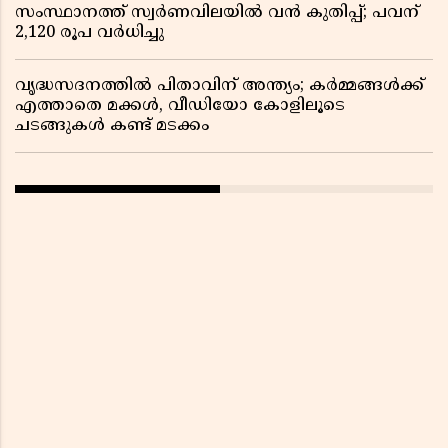
സംസ്ഥാനത്ത് സ്വര്‍ണവിലയില്‍ വന്‍ കുതിപ്പ്; പവന്
2,120 രൂപ വര്‍ധിച്ചു
വൃദ്ധസദനത്തിൽ പിതാവിന് അന്ത്യം; കർമ്മങ്ങൾക്ക്
എത്താതെ മക്കൾ, വീഡിയോ കോളിലൂടെ
ചടങ്ങുകൾ കണ്ട് മടക്കം