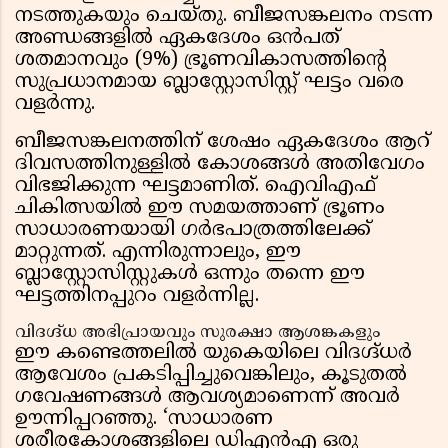
നടത്തുകയും ചെയ്തു. ബീജസങ്കലനം നടന്ന
അണ്ഡങ്ങളിൽ ഏകദേശം ഒൻപത്
ശതമാനവും (9%) ഭ്രൂണവികാസത്തിൻ്റെ
സുപ്രധാനമായ ബ്ലാസ്റ്റോസിസ്റ്റ് ഘട്ടം വരെ
വളർന്നു.
ബീജസങ്കലനത്തിന് ശേഷം ഏകദേശം ആറ്
ദിവസത്തിനുള്ളിൽ കോശങ്ങൾ അതിവേഗം
വിഭജിക്കുന്ന ഘട്ടമാണിത്. ഐവിഎഫ്
ചികിത്സയിൽ ഈ സമയത്താണ് ഭ്രൂണം
സാധാരണയായി ഗർഭപാത്രത്തിലേക്ക്
മാറ്റുന്നത്. എന്നിരുന്നാലും, ഈ
ബ്ലാസ്റ്റോസിസ്റ്റുകൾ ഒന്നും തന്നെ ഈ
ഘട്ടത്തിനപ്പുറം വളർന്നില്ല.
വിദഗ്ദ്ധ അഭിപ്രായവും സുരക്ഷാ ആശങ്കകളും
ഈ കണ്ടെത്തലിൽ യുകെയിലെ വിദഗ്ദ്ധർ
ആവേശം പ്രകടിപ്പിച്ചുവെങ്കിലും, കൂടുതൽ
ഗവേഷണങ്ങൾ ആവശ്യമാണെന്ന് അവർ
ഊന്നിപ്പറഞ്ഞു. ‘സാധാരണ
ശരീരകോശങ്ങളിലെ ഡിഎൻഎ ഒരു