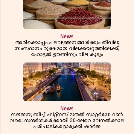
News
അരിക്കൊപ്പം പലവ്യഞ്ജനങ്ങൾക്കും തീവില;
സംസ്ഥാനം രൂക്ഷമായ വിലക്കയറ്റത്തിലേക്ക്,
ഹോട്ടൽ ഊണിനും വില കൂടും
News
സൗജന്യ ബീച്ച് ഫിറ്റ്നസ് മുതൽ സാറ്റർഡേ റൺ
വരെ; സന്ദർശകർക്കായി 50-ലേറെ വേനൽക്കാല
പരിപാടികളൊരുക്കി ഷാർജ