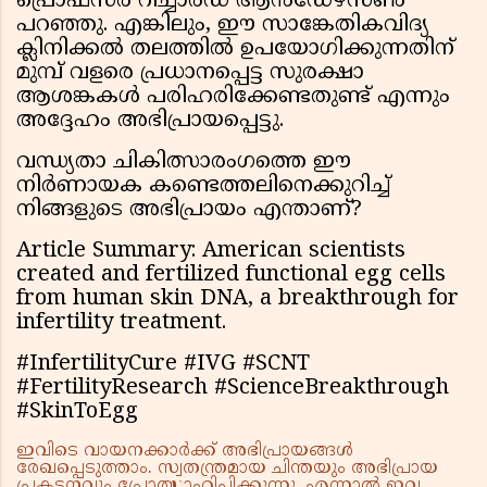
പ്രൊഫസർ റിച്ചാർഡ് ആൻഡേഴ്സൺ
പറഞ്ഞു. എങ്കിലും, ഈ സാങ്കേതികവിദ്യ
ക്ലിനിക്കൽ തലത്തിൽ ഉപയോഗിക്കുന്നതിന്
മുമ്പ് വളരെ പ്രധാനപ്പെട്ട സുരക്ഷാ
ആശങ്കകൾ പരിഹരിക്കേണ്ടതുണ്ട് എന്നും
അദ്ദേഹം അഭിപ്രായപ്പെട്ടു.
വന്ധ്യതാ ചികിത്സാരംഗത്തെ ഈ
നിർണായക കണ്ടെത്തലിനെക്കുറിച്ച്
നിങ്ങളുടെ അഭിപ്രായം എന്താണ്?
Article Summary: American scientists
created and fertilized functional egg cells
from human skin DNA, a breakthrough for
infertility treatment.
#InfertilityCure #IVG #SCNT
#FertilityResearch #ScienceBreakthrough
#SkinToEgg
ഇവിടെ വായനക്കാർക്ക് അഭിപ്രായങ്ങൾ
രേഖപ്പെടുത്താം. സ്വതന്ത്രമായ ചിന്തയും അഭിപ്രായ
പ്രകടനവും പ്രോത്സാഹിപ്പിക്കുന്നു. എന്നാൽ ഇവ