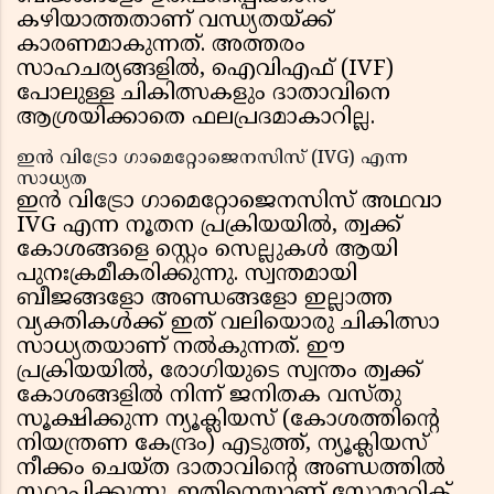
കഴിയാത്തതാണ് വന്ധ്യതയ്ക്ക്
കാരണമാകുന്നത്. അത്തരം
സാഹചര്യങ്ങളിൽ, ഐവിഎഫ് (IVF)
പോലുള്ള ചികിത്സകളും ദാതാവിനെ
ആശ്രയിക്കാതെ ഫലപ്രദമാകാറില്ല.
ഇൻ വിട്രോ ഗാമെറ്റോജെനസിസ് (IVG) എന്ന
സാധ്യത
ഇൻ വിട്രോ ഗാമെറ്റോജെനസിസ് അഥവാ
IVG എന്ന നൂതന പ്രക്രിയയിൽ, ത്വക്ക്
കോശങ്ങളെ സ്റ്റെം സെല്ലുകൾ ആയി
പുനഃക്രമീകരിക്കുന്നു. സ്വന്തമായി
ബീജങ്ങളോ അണ്ഡങ്ങളോ ഇല്ലാത്ത
വ്യക്തികൾക്ക് ഇത് വലിയൊരു ചികിത്സാ
സാധ്യതയാണ് നൽകുന്നത്. ഈ
പ്രക്രിയയിൽ, രോഗിയുടെ സ്വന്തം ത്വക്ക്
കോശങ്ങളിൽ നിന്ന് ജനിതക വസ്തു
സൂക്ഷിക്കുന്ന ന്യൂക്ലിയസ് (കോശത്തിൻ്റെ
നിയന്ത്രണ കേന്ദ്രം) എടുത്ത്, ന്യൂക്ലിയസ്
നീക്കം ചെയ്ത ദാതാവിൻ്റെ അണ്ഡത്തിൽ
സ്ഥാപിക്കുന്നു. ഇതിനെയാണ് സോമാറ്റിക്