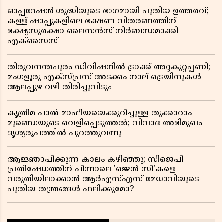
ഓപ്പറേഷൻ ശുദ്ധിയുടെ ഭാഗമായി പുതിയ ഉത്തരവ്;
കള്ള് ഷാപ്പുകളിലെ ഭക്ഷണ വിതരണത്തിന്
ഭക്ഷ്യസുരക്ഷാ ലൈസൻസ് നിർബന്ധമാക്കി
എക്സൈസ്
തിരുവനന്തപുരം ഡിവിഷനിൽ ട്രാക്ക് അറ്റകുറ്റപ്പണി;
മംഗളൂരു എക്സ്പ്രസ് അടക്കം നാല് ട്രെയിനുകൾ
ആലപ്പുഴ വഴി തിരിച്ചുവിടും
കൃത്രിമ പാൽ മാഫിയയെക്കുറിച്ചുള്ള തുക്കാറാം
മുണ്ഡെയുടെ വെളിപ്പെടുത്തൽ; വിവാദ അഭിമുഖം
ദൃശ്യരൂപത്തിൽ പുറത്തുവന്നു
ആജ്ഞാപിക്കുന്ന കാലം കഴിഞ്ഞു; സിജെപി
പ്രതിഷേധത്തിന് പിന്നാലെ 'ജെൻ സി'കളെ
വരുതിയിലാക്കാൻ ആർഎസ്എസ് മേധാവിയുടെ
പുതിയ തന്ത്രങ്ങൾ ഫലിക്കുമോ?