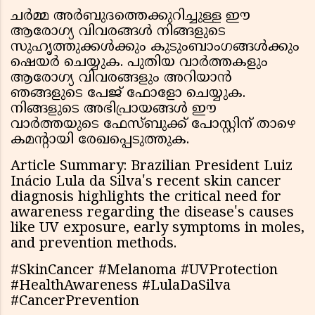
ചർമ്മ അർബുദത്തെക്കുറിച്ചുള്ള ഈ
ആരോഗ്യ വിവരങ്ങൾ നിങ്ങളുടെ
സുഹൃത്തുക്കൾക്കും കുടുംബാംഗങ്ങൾക്കും
ഷെയർ ചെയ്യുക. പുതിയ വാർത്തകളും
ആരോഗ്യ വിവരങ്ങളും അറിയാൻ
ഞങ്ങളുടെ പേജ് ഫോളോ ചെയ്യുക.
നിങ്ങളുടെ അഭിപ്രായങ്ങൾ ഈ
വാർത്തയുടെ ഫേസ്ബുക്ക് പോസ്റ്റിന് താഴെ
കമന്റായി രേഖപ്പെടുത്തുക.
Article Summary: Brazilian President Luiz
Inácio Lula da Silva's recent skin cancer
diagnosis highlights the critical need for
awareness regarding the disease's causes
like UV exposure, early symptoms in moles,
and prevention methods.
#SkinCancer #Melanoma #UVProtection
#HealthAwareness #LulaDaSilva
#CancerPrevention