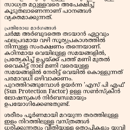
സാധ്യത മറ്റുള്ളവരെ അപേക്ഷിച്ച്
കൂടുതലാണെന്നാണ് പഠനങ്ങൾ
വ്യക്തമാക്കുന്നത്.
പ്രതിരോധ മാർഗങ്ങൾ
ചർമ്മ അർബുദത്തെ തടയാൻ ഏറ്റവും
ഫലപ്രദമായ വഴി സൂര്യപ്രകാശത്തിൽ
നിന്നുള്ള സംരക്ഷണം തന്നെയാണ്.
കഠിനമായ വെയിലുള്ള സമയങ്ങളിൽ,
പ്രത്യേകിച്ച് ഉച്ചയ്ക്ക് പത്ത് മണി മുതൽ
വൈകിട്ട് നാല് മണി വരെയുള്ള
സമയങ്ങളിൽ നേരിട്ട് വെയിൽ കൊള്ളുന്നത്
പരമാവധി ഒഴിവാക്കണം.
പുറത്തിറങ്ങുമ്പോൾ ഉയർന്ന 'എസ് പി എഫ്'
(Sun Protection Factor) ഉള്ള സൺസ്ക്രീൻ
ലോഷനുകൾ നിർബന്ധമായും
ഉപയോഗിക്കേണ്ടതുണ്ട്.
ശരീരം പൂർണമായി മറയുന്ന തരത്തിലുള്ള
ഇളം നിറത്തിലുള്ള വസ്ത്രങ്ങൾ
ധരിക്കുന്നതും വീതിയുള്ള തൊപ്പികളും യുവി