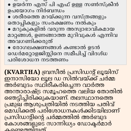
● ഉയർന്ന എസ് പി എഫ് ഉള്ള സൺസ്ക്രീൻ
ഉപയോഗം നിർബന്ധം
● ശരീരത്തെ മറയ്ക്കുന്ന വസ്ത്രങ്ങളും
തൊപ്പികളും സംരക്ഷണം നൽകും
● മറുകുകളിൽ വരുന്ന അസ്വാഭാവികമായ
മാറ്റങ്ങൾ, ഉണങ്ങാത്ത മുറിവുകൾ എന്നിവ
അവഗണിക്കരുത്
● രോഗലക്ഷണങ്ങൾ കണ്ടാൽ ഉടൻ
ഡെർമറ്റോളജിസ്റ്റിനെ സമീപിച്ച് വിദഗ്ദ്ധ
പരിശോധന നടത്തണം
(KVARTHA)
ബ്രസീൽ പ്രസിഡന്റ് ലൂയിസ്
ഇനാസിയോ ലൂല ഡ സിൽവയ്ക്ക് ചർമ്മ
അർബുദം സ്ഥിരീകരിച്ചെന്ന വാർത്ത
അന്താരാഷ്ട്ര സമൂഹത്തെ വലിയ തോതിൽ
ഞെട്ടിച്ചിരിക്കുകയാണ്. തലസ്ഥാനത്തെ
പ്രമുഖ ആശുപത്രിയിൽ നടത്തിയ പതിവ്
മെഡിക്കൽ പരിശോധനകൾക്കിടയിലാണ്
പ്രസിഡന്റിന്റെ ചർമ്മത്തിൽ അർബുദ
കോശങ്ങളുടെ സാന്നിധ്യം ഡോക്ടർമാർ
കണ്ടെത്തിയത്.