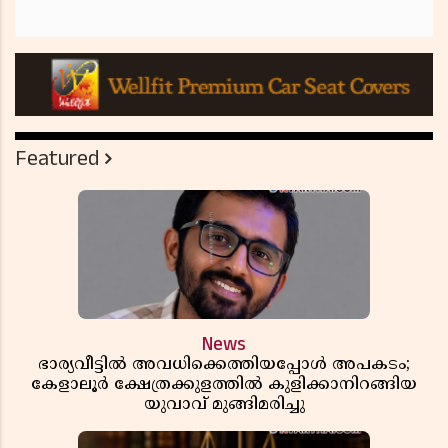
Featured
News
ഭാര്യവീട്ടിൽ അവധിക്കെത്തിയപ്പോൾ അപകടം;
കേളാലൂർ ക്ഷേത്രക്കുളത്തിൽ കുളിക്കാനിറങ്ങിയ
യുവാവ് മുങ്ങിമരിച്ചു