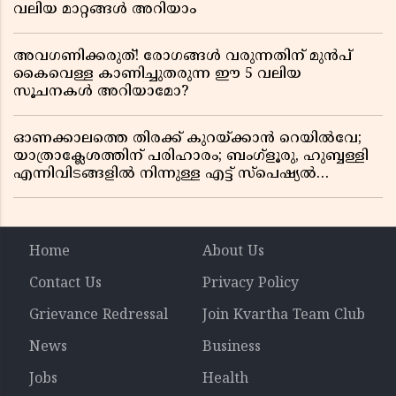
വലിയ മാറ്റങ്ങൾ അറിയാം
അവഗണിക്കരുത്! രോഗങ്ങൾ വരുന്നതിന് മുൻപ്
കൈവെള്ള കാണിച്ചുതരുന്ന ഈ 5 വലിയ
സൂചനകൾ അറിയാമോ?
ഓണക്കാലത്തെ തിരക്ക് കുറയ്ക്കാൻ റെയിൽവേ;
യാത്രാക്ലേശത്തിന് പരിഹാരം; ബംഗ്ളൂരു, ഹുബ്ബള്ളി
എന്നിവിടങ്ങളിൽ നിന്നുള്ള എട്ട് സ്പെഷ്യൽ
ട്രെയിനുകൾ നീട്ടി
Home
About Us
Contact Us
Privacy Policy
Grievance Redressal
Join Kvartha Team Club
News
Business
Jobs
Health