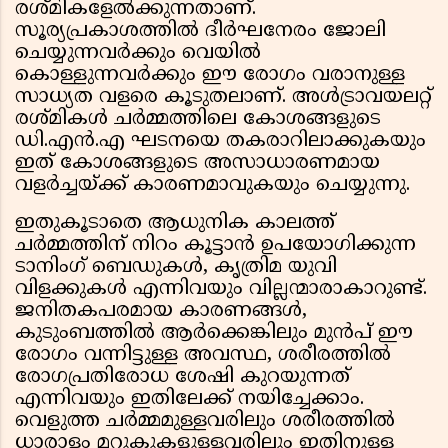
രശ്മികളേൽക്കുന്നതാണ്.
സൂര്യപ്രകാശത്തിൽ ദീർഘനേരം ജോലി
ചെയ്യുന്നവർക്കും വെയിൽ
കൊള്ളുന്നവർക്കും ഈ രോഗം വരാനുള്ള
സാധ്യത വളരെ കൂടുതലാണ്. അൾട്രാവയലറ്റ്
രശ്മികൾ ചർമ്മത്തിലെ കോശങ്ങളുടെ
ഡി.എൻ.എ ഘടനയെ തകരാറിലാക്കുകയും
ഇത് കോശങ്ങളുടെ അസാധാരണമായ
വളർച്ചയ്ക്ക് കാരണമാവുകയും ചെയ്യുന്നു.
ഇതുകൂടാതെ ആധുനിക കാലത്ത്
ചർമ്മത്തിന് നിറം കൂട്ടാൻ ഉപയോഗിക്കുന്ന
ടാനിംഗ് ബെഡുകൾ, കൃത്രിമ യുവി
വിളക്കുകൾ എന്നിവയും വില്ലന്മാരാകാറുണ്ട്.
ജനിതകപരമായ കാരണങ്ങൾ,
കുടുംബത്തിൽ ആർക്കെങ്കിലും മുൻപ് ഈ
രോഗം വന്നിട്ടുള്ള അവസ്ഥ, ശരീരത്തിൽ
രോഗപ്രതിരോധ ശേഷി കുറയുന്നത്
എന്നിവയും ഇതിലേക്ക് നയിച്ചേക്കാം.
വെളുത്ത ചർമ്മമുള്ളവരിലും ശരീരത്തിൽ
ധാരാളം മറുകുകളുള്ളവരിലും ഇതിനുള്ള