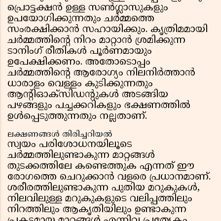
പ്രൊട്ടക്ഷൻ ഉള്ള സൺഗ്ലാസുകളും
ഉപയോഗിക്കുന്നതും ചർമ്മത്തെ
സംരക്ഷിക്കാൻ സഹായിക്കും. കൃത്രിമമായി
ചർമ്മത്തിന്റെ നിറം മാറ്റാൻ ശ്രമിക്കുന്ന
ടാനിംഗ് രീതികൾ പൂർണമായും
ഉപേക്ഷിക്കണം. അതോടൊപ്പം
ചർമ്മത്തിന്റെ ആരോഗ്യം നിലനിർത്താൻ
ധാരാളം വെള്ളം കുടിക്കുന്നതും
ആന്റിഓക്‌സിഡന്റുകൾ അടങ്ങിയ
പഴങ്ങളും പച്ചക്കറികളും ഭക്ഷണത്തിൽ
ഉൾപ്പെടുത്തുന്നതും നല്ലതാണ്.
ലക്ഷണങ്ങൾ തിരിച്ചറിയൽ
സ്വയം പരിശോധനയിലൂടെ
ചർമ്മത്തിലുണ്ടാകുന്ന മാറ്റങ്ങൾ
തുടക്കത്തിലേ കണ്ടെത്തുക എന്നത് ഈ
രോഗത്തെ ചെറുക്കാൻ വളരെ പ്രധാനമാണ്.
ശരീരത്തിലുണ്ടാകുന്ന പുതിയ മറുകുകൾ,
നിലവിലുള്ള മറുകുകളുടെ വലിപ്പത്തിലും
നിറത്തിലും ആകൃതിയിലും ഉണ്ടാകുന്ന
പ്രകടമായ മാറ്റങ്ങൾ എന്നിവ പ്രത്യേകം