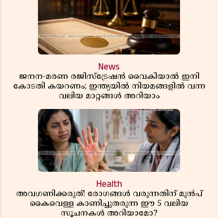
News
ജനന-മരണ രജിസ്ട്രേഷൻ വൈകിയാൽ ഇനി
കോടതി കയറണം; ഇന്ത്യയിൽ നിയമങ്ങളിൽ വന്ന
വലിയ മാറ്റങ്ങൾ അറിയാം
Health
അവഗണിക്കരുത്! രോഗങ്ങൾ വരുന്നതിന് മുൻപ്
കൈവെള്ള കാണിച്ചുതരുന്ന ഈ 5 വലിയ
സൂചനകൾ അറിയാമോ?