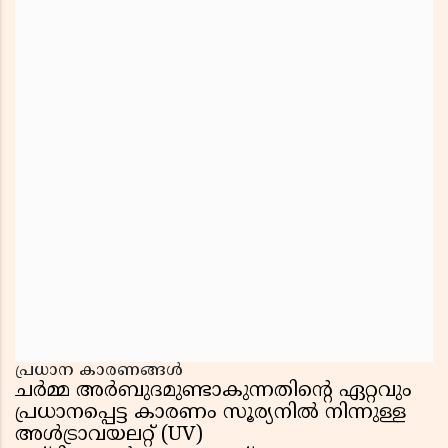
പ്രധാന കാരണങ്ങൾ
ചർമ്മ അർബുദമുണ്ടാകുന്നതിന്റെ ഏറ്റവും
പ്രധാനപ്പെട്ട കാരണം സൂര്യനിൽ നിന്നുള്ള
അൾട്രാവയലറ്റ് (UV)