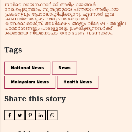
ഇവിടെ വായനക്കാർക്ക് അഭിപ്രായങ്ങൾ
രേഖപ്പെടുത്താം. സ്വതന്ത്രമായ ചിന്തയും അഭിപ്രായ
പ്രകടനവും പ്രോത്സാഹിപ്പിക്കുന്നു. എന്നാൽ ഇവ
കെവാർത്തയുടെ അഭിപ്രായങ്ങളായി
കണക്കാക്കരുത്. അധിക്ഷേപങ്ങളും വിദ്വേഷ - അശ്ലീല
പരാമർശങ്ങളും പാടുള്ളതല്ല. ലംഘിക്കുന്നവർക്ക്
ശക്തമായ നിയമനടപടി നേരിടേണ്ടി വന്നേക്കാം.
Tags
National News
News
Malayalam News
Health News
Share this story