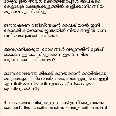
ഭാര്യവീട്ടിൽ അവധിക്കെത്തിയപ്പോൾ അപകടം;
കേളാലൂർ ക്ഷേത്രക്കുളത്തിൽ കുളിക്കാനിറങ്ങിയ
യുവാവ് മുങ്ങിമരിച്ചു
ജനന-മരണ രജിസ്ട്രേഷൻ വൈകിയാൽ ഇനി
കോടതി കയറണം; ഇന്ത്യയിൽ നിയമങ്ങളിൽ വന്ന
വലിയ മാറ്റങ്ങൾ അറിയാം
അവഗണിക്കരുത്! രോഗങ്ങൾ വരുന്നതിന് മുൻപ്
കൈവെള്ള കാണിച്ചുതരുന്ന ഈ 5 വലിയ
സൂചനകൾ അറിയാമോ?
ഓണക്കാലത്തെ തിരക്ക് കുറയ്ക്കാൻ റെയിൽവേ;
യാത്രാക്ലേശത്തിന് പരിഹാരം; ബംഗ്ളൂരു, ഹുബ്ബള്ളി
എന്നിവിടങ്ങളിൽ നിന്നുള്ള എട്ട് സ്പെഷ്യൽ
ട്രെയിനുകൾ നീട്ടി
4 വർഷത്തെ ബിരുദമുള്ളവർക്ക് ഇനി ഒരു വർഷം
കൊണ്ട് പിജി; പുതിയ മാർഗരേഖയുമായി യുജിസി