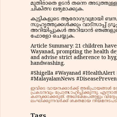
മുതിരാതെ ഉടൻ തന്നെ അടുത്തുള്ള 
ചികിത്സ ലഭ്യമാക്കുക.
കുട്ടികളുടെ ആരോഗ്യവുമായി ബന്
സുഹൃത്തുക്കൾക്കും വാട്സാപ്പ് ഗ്
അറിയിപ്പുകൾ അറിയാൻ ഞങ്ങളുടെ 
ഫോളോ ചെയ്യുക.
Article Summary: 21 children have
Wayanad, prompting the health dep
and advise strict adherence to hyg
handwashing.
#Shigella #Wayanad #HealthAlert
#MalayalamNews #DiseasePreven
ഇവിടെ വായനക്കാർക്ക് അഭിപ്രായങ്ങൾ രേഖപ
പ്രകടനവും പ്രോത്സാഹിപ്പിക്കുന്നു. എന
കണക്കാക്കരുത്. അധിക്ഷേപങ്ങളും വിദ്വേഷ
ലംഘിക്കുന്നവർക്ക് ശക്തമായ നിയമനടപടി 
Tags