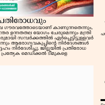
്രതിരോധവും
വ ഗൗരവത്തോടെയാണ് കാണുന്നതെന്നും,
 ഉന്നതതല യോഗം ചേരുമെന്നും മന്ത്രി
പ
ുമായി സമ്പർക്കത്തിൽ ഏർപ്പെട്ടിട്ടുള്ളവർ
നും ആരോഗ്യവകുപ്പിന്റെ നിർദേശങ്ങൾ
ദേഹം നിർദേശിച്ചു. ജില്ലയിൽ പ്രതിരോധ
പ്രത്യേക മെഡിക്കൽ ടീമുകളെ