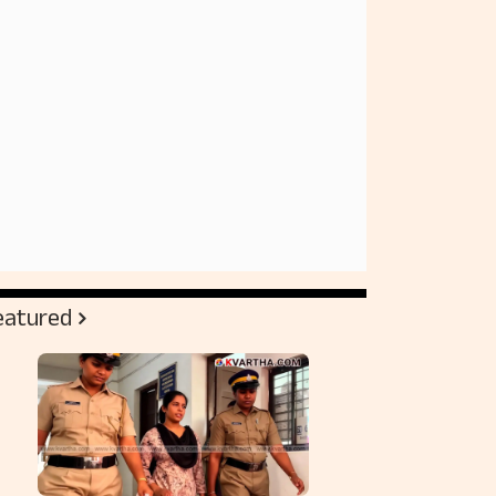
eatured