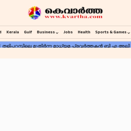
d
Kerala
Gulf
Business
Jobs
Health
Sports & Games