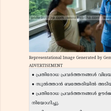
Representational Image Generated by Gem
ADVERTISEMENT
● പ്രതിരോധ പ്രവർത്തനങ്ങൾ വിലയിര
● സുൽത്താൻ ബത്തേരിയിൽ അടിയന
● പ്രതിരോധ പ്രവർത്തനങ്ങൾ ഊർജി
നിയോഗിച്ചു.