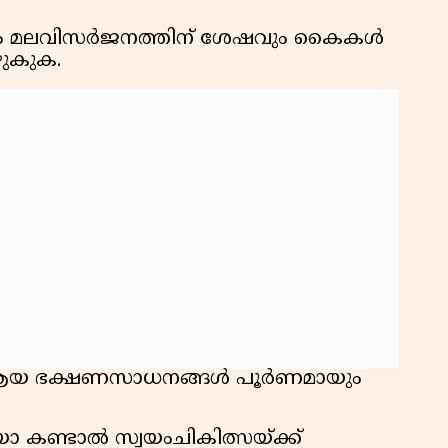
കു
ൻപും മലവിസർജനത്തിന് ശേഷവും കൈകൾ
റി
ഴുകുക.
 ആയ ഭക്ഷണസാധനങ്ങൾ പൂർണമായും
ോ കണ്ടാൽ സ്വയംചികിത്സയ്ക്ക്