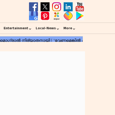
Entertainment
Local-News
More