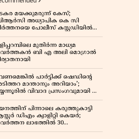
ecommended
കുതിപ്പ് രേഖപ്പെടുത്തി ആദ്യ പാദ
റിപ്പോർട്ട് പുറത്ത്
ടകര മയക്കുമരുന്ന് കേസ്;
ിആർസി അധ്യാപിക കെ സി
ീർത്തനയെ പോലീസ് കസ്റ്റഡിയിൽ
ട്ടു
ിപ്പറമ്പിലെ മുതിർന്ന മാധ്യമ
്രവർത്തകൻ ബി എ അലി മൊഗ്രാൽ
ിര്യാതനായി
വേണമെങ്കിൽ പാർട്ടിക്ക് ഷെഡിൻ്റെ
ടിത്തറ മാന്താനും അറിയാം’;
യ്യന്നൂരിൽ വിവാദ പ്രസംഗവുമായി കെ
െ രാഗേഷ്
യനത്തിന് പിന്നാലെ കരുത്തുകാട്ടി
സ്റ്റർ ഡിഎം ക്വാളിറ്റി കെയർ;
്രവർത്തന ലാഭത്തിൽ 30
തമാനത്തിൻ്റെ വളർച്ച,
രുമാനത്തിലും ലാഭത്തിലും വൻ