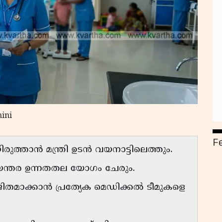
ini
F
ുത്താൻ മന്ത്രി ഉടൻ വയനാട്ടിലെത്തും.
്തര ഉന്നതതല യോഗം ചേരും.
തമാക്കാൻ പ്രത്യേക മെഡിക്കൽ ടീമുകളെ