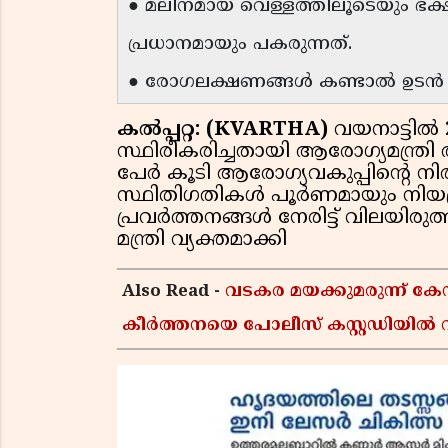
● മലിനമായ വെള്ളത്തിലൂടെയും ഭക
പ്രധാനമായും പകരുന്നത്.
● രോഗലക്ഷണങ്ങൾ കണ്ടാൽ ഉടൻ വി
കൽപ്പറ്റ: (KVARTHA)
വയനാട്ടിൽ 
സ്ഥിരീകരിച്ചതായി ആരോഗ്യമന്ത്ര
പേർ കൂടി ആരോഗ്യവകുപ്പിന്റെ നിര
സ്ഥിതിഗതികൾ പൂർണമായും നിയന
പ്രവർത്തനങ്ങൾ നേരിട്ട് വിലയിരുത
മന്ത്രി വ്യക്തമാക്കി
Also Read -
വടകര മയക്കുമരുന്ന് 
കീർത്തനയെ പോലീസ് കസ്റ്റഡിയിൽ വി