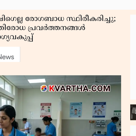
 ഷിഗെല്ല രോഗബാധ സ്ഥിരീകരിച്ചു;
രതിരോധ പ്രവർത്തനങ്ങൾ
യവകുപ്പ്