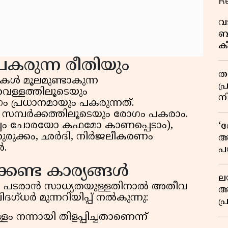
R
വ
ബ
ക
വി
കരുന്ന രീതിയും
തള
ിയകൾ മൂലമുണ്ടാകുന്ന
പ
വെള്ളത്തിലൂടെയും
ന
പ്രധാനമായും പകരുന്നത്.
ള സമ്പർക്കത്തിലൂടെയും രോഗം പകരാം.
പ്പം ചോരയോ കഫമോ കാണപ്പെടാം),
‘
ുരുക്കം, ഛർദി, നിർജലീകരണം
അ
ൾ.
പ
ക
്കേണ്ട കാര്യങ്ങൾ
ല
ൽ പടരാൻ സാധ്യതയുള്ളതിനാൽ അതീവ
ആ
ഗ്ധർ മുന്നറിയിപ്പ് നൽകുന്നു:
പ
ശ
ം നന്നായി തിളപ്പിച്ചതാണെന്ന്
വ