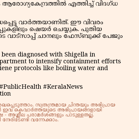
ആരോഗ്യകേന്ദ്രത്തിൽ എത്തിച്ച് വിദഗ്ധ
ധപ്പെട്ട വാർത്തയാണിത്. ഈ വിവരം
രൂപ്പുകളിലും ഷെയർ ചെയ്യുക. പുതിയ
വാട്സാപ്പ് ചാനലും ഫേസ്ബുക്ക് പേജും
 been diagnosed with Shigella in
artment to intensify containment efforts
iene protocols like boiling water and
 #PublicHealth #KeralaNews
tion
്പെടുത്താം. സ്വതന്ത്രമായ ചിന്തയും അഭിപ്രായ
്നാൽ ഇവ കെവാർത്തയുടെ അഭിപ്രായങ്ങളായി
 - അശ്ലീല പരാമർശങ്ങളും പാടുള്ളതല്ല.
നേരിടേണ്ടി വന്നേക്കാം.