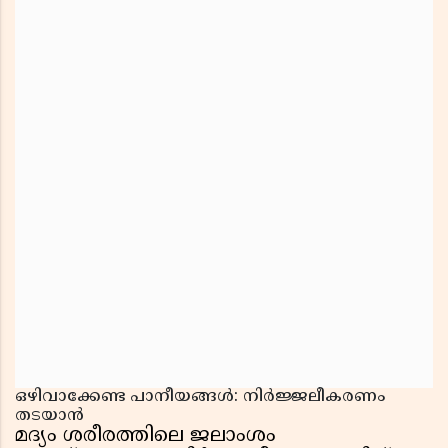
ഒഴിവാക്കേണ്ട പാനീയങ്ങൾ: നിർജ്ജലീകരണം
തടയാൻ
മദ്യം ശരീരത്തിലെ ജലാംശം