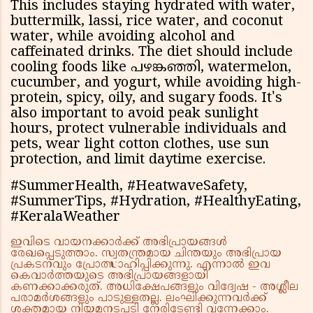
This includes staying hydrated with water,
buttermilk, lassi, rice water, and coconut
water, while avoiding alcohol and
caffeinated drinks. The diet should include
cooling foods like പഴങ്കഞ്ഞി, watermelon,
cucumber, and yogurt, while avoiding high-
protein, spicy, oily, and sugary foods. It's
also important to avoid peak sunlight
hours, protect vulnerable individuals and
pets, wear light cotton clothes, use sun
protection, and limit daytime exercise.
#SummerHealth, #HeatwaveSafety,
#SummerTips, #Hydration, #HealthyEating,
#KeralaWeather
ഇവിടെ വായനക്കാർക്ക് അഭിപ്രായങ്ങൾ
രേഖപ്പെടുത്താം. സ്വതന്ത്രമായ ചിന്തയും അഭിപ്രായ
പ്രകടനവും പ്രോത്സാഹിപ്പിക്കുന്നു. എന്നാൽ ഇവ
കെവാർത്തയുടെ അഭിപ്രായങ്ങളായി
കണക്കാക്കരുത്. അധിക്ഷേപങ്ങളും വിദ്വേഷ - അശ്ലീല
പരാമർശങ്ങളും പാടുള്ളതല്ല. ലംഘിക്കുന്നവർക്ക്
ശക്തമായ നിയമനടപടി നേരിടേണ്ടി വന്നേക്കാം.