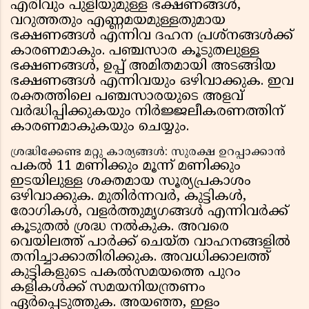
എരിവും പുളിയുമുള്ള ഭക്ഷണങ്ങൾ,
വറുത്തതും എണ്ണമയമുള്ളതുമായ
ഭക്ഷണങ്ങൾ എന്നിവ ദഹന പ്രശ്നങ്ങൾക്ക്
കാരണമാകും. പഞ്ചസാര കൂടുതലുള്ള
ഭക്ഷണങ്ങൾ, ഉപ്പ് അമിതമായി അടങ്ങിയ
ഭക്ഷണങ്ങൾ എന്നിവയും ഒഴിവാക്കുക. ഇവ
രക്തത്തിലെ പഞ്ചസാരയുടെ അളവ്
വർദ്ധിപ്പിക്കുകയും നിർജ്ജലീകരണത്തിന്
കാരണമാകുകയും ചെയ്യും.
ശ്രദ്ധിക്കേണ്ട മറ്റു കാര്യങ്ങൾ: സുരക്ഷ ഉറപ്പാക്കാൻ
പകൽ 11 മണിക്കും മൂന്ന് മണിക്കും
ഇടയിലുള്ള ശക്തമായ സൂര്യപ്രകാശം
ഒഴിവാക്കുക. മുതിർന്നവർ, കുട്ടികൾ,
രോഗികൾ, വളർത്തുമൃഗങ്ങൾ എന്നിവർക്ക്
കൂടുതൽ ശ്രദ്ധ നൽകുക. അവരെ
വെയിലത്ത് പാർക്ക് ചെയ്ത വാഹനങ്ങളിൽ
തനിച്ചാക്കാതിരിക്കുക. അവധിക്കാലത്ത്
കുട്ടികളുടെ പകൽസമയത്തെ പുറം
കളികൾക്ക് സമയനിയന്ത്രണം
ഏർപ്പെടുത്തുക. അയഞ്ഞ, ഇളം