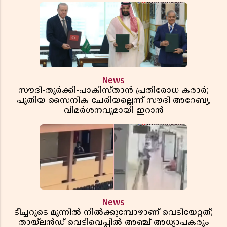
News
സൗദി-തുർക്കി-പാകിസ്താൻ പ്രതിരോധ കരാർ;
പുതിയ സൈനിക ചേരിയല്ലെന്ന് സൗദി അറേബ്യ,
വിമർശനവുമായി ഇറാൻ
News
ടീച്ചറുടെ മുന്നിൽ നിൽക്കുമ്പോഴാണ് വെടിയേറ്റത്;
തായ്‌ലൻഡ് വെടിവെപ്പിൽ അഞ്ച് അധ്യാപകരും