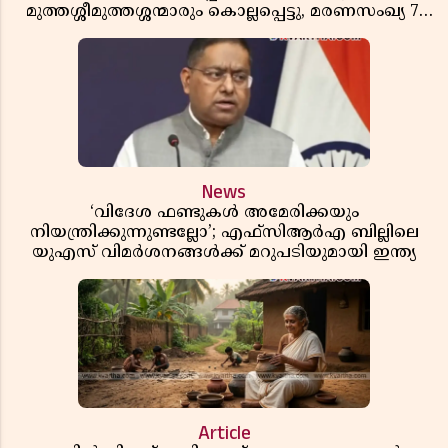
മുത്തശ്ശീമുത്തശ്ശന്മാരും കൊല്ലപ്പെട്ടു, മരണസംഖ്യ 7;
ഞെട്ടിക്കുന്ന വെളിപ്പെടുത്തലുകൾ
News
‘വിദേശ ഫണ്ടുകൾ അമേരിക്കയും
നിയന്ത്രിക്കുന്നുണ്ടല്ലോ’; എഫ്സിആർഎ ബില്ലിലെ
യുഎസ് വിമർശനങ്ങൾക്ക് മറുപടിയുമായി ഇന്ത്യ
Article