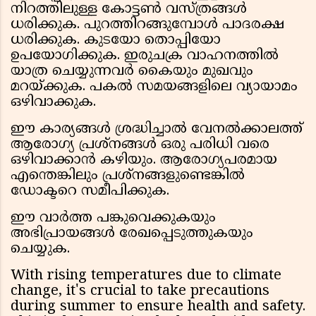
നിറത്തിലുള്ള കോട്ടൺ വസ്ത്രങ്ങൾ
ധരിക്കുക. പുറത്തിറങ്ങുമ്പോൾ പാദരക്ഷ
ധരിക്കുക. കുടയോ തൊപ്പിയോ
ഉപയോഗിക്കുക. ഇരുചക്ര വാഹനത്തിൽ
യാത്ര ചെയ്യുന്നവർ കൈയും മുഖവും
മറയ്ക്കുക. പകൽ സമയങ്ങളിലെ വ്യായാമം
ഒഴിവാക്കുക.
ഈ കാര്യങ്ങൾ ശ്രദ്ധിച്ചാൽ വേനൽക്കാലത്ത്
ആരോഗ്യ പ്രശ്നങ്ങൾ ഒരു പരിധി വരെ
ഒഴിവാക്കാൻ കഴിയും. ആരോഗ്യപരമായ
എന്തെങ്കിലും പ്രശ്നങ്ങളുണ്ടെങ്കിൽ
ഡോക്ടറെ സമീപിക്കുക.
ഈ വാർത്ത പങ്കുവെക്കുകയും
അഭിപ്രായങ്ങൾ രേഖപ്പെടുത്തുകയും
ചെയ്യുക.
With rising temperatures due to climate
change, it's crucial to take precautions
during summer to ensure health and safety.