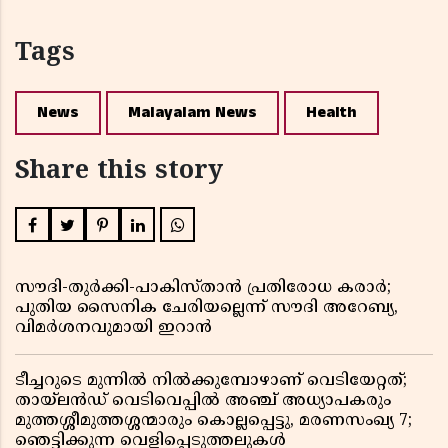
Tags
News
Malayalam News
Health
Share this story
സൗദി-തുർക്കി-പാകിസ്താൻ പ്രതിരോധ കരാർ;
പുതിയ സൈനിക ചേരിയല്ലെന്ന് സൗദി അറേബ്യ,
വിമർശനവുമായി ഇറാൻ
ടീച്ചറുടെ മുന്നിൽ നിൽക്കുമ്പോഴാണ് വെടിയേറ്റത്;
തായ്‌ലൻഡ് വെടിവെപ്പിൽ അഞ്ച് അധ്യാപകരും
മുത്തശ്ശീമുത്തശ്ശന്മാരും കൊല്ലപ്പെട്ടു, മരണസംഖ്യ 7;
ഞെട്ടിക്കുന്ന വെളിപ്പെടുത്തലുകൾ