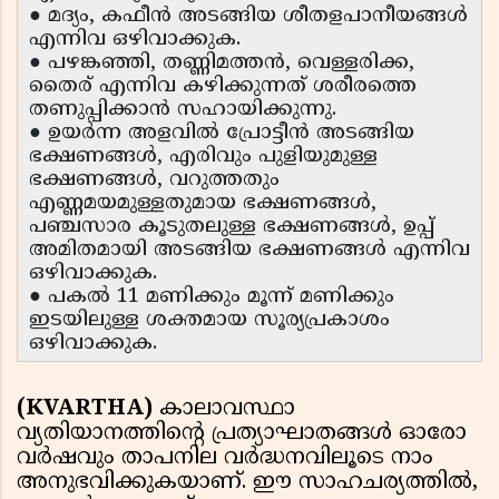
● മദ്യം, കഫീൻ അടങ്ങിയ ശീതളപാനീയങ്ങൾ
എന്നിവ ഒഴിവാക്കുക.
● പഴങ്കഞ്ഞി, തണ്ണിമത്തൻ, വെള്ളരിക്ക,
തൈര് എന്നിവ കഴിക്കുന്നത് ശരീരത്തെ
തണുപ്പിക്കാൻ സഹായിക്കുന്നു.
● ഉയർന്ന അളവിൽ പ്രോട്ടീൻ അടങ്ങിയ
ഭക്ഷണങ്ങൾ, എരിവും പുളിയുമുള്ള
ഭക്ഷണങ്ങൾ, വറുത്തതും
എണ്ണമയമുള്ളതുമായ ഭക്ഷണങ്ങൾ,
പഞ്ചസാര കൂടുതലുള്ള ഭക്ഷണങ്ങൾ, ഉപ്പ്
അമിതമായി അടങ്ങിയ ഭക്ഷണങ്ങൾ എന്നിവ
ഒഴിവാക്കുക.
● പകൽ 11 മണിക്കും മൂന്ന് മണിക്കും
ഇടയിലുള്ള ശക്തമായ സൂര്യപ്രകാശം
ഒഴിവാക്കുക.
(KVARTHA)
കാലാവസ്ഥാ
വ്യതിയാനത്തിന്റെ പ്രത്യാഘാതങ്ങൾ ഓരോ
വർഷവും താപനില വർദ്ധനവിലൂടെ നാം
അനുഭവിക്കുകയാണ്. ഈ സാഹചര്യത്തിൽ,