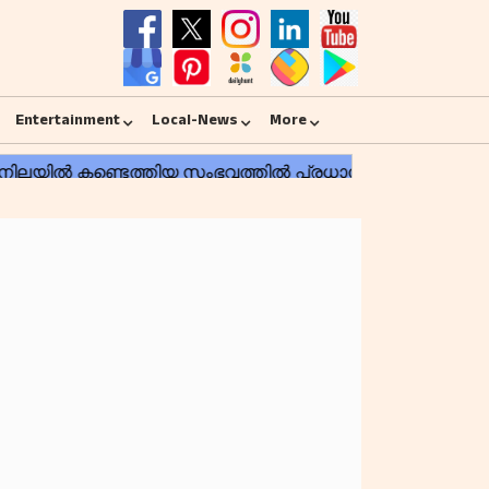
Entertainment
Local-News
More