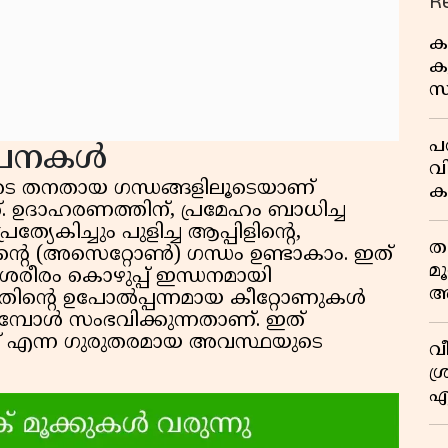
R
ക
കു
സ
ജ
പര
ൂചനകൾ
വ
െ തനതായ ഗന്ധങ്ങളിലൂടെയാണ്
ക
്. ഉദാഹരണത്തിന്, പ്രമേഹം ബാധിച്ച
അ
ത്യേകിച്ചും പുളിച്ച ആപ്പിളിന്റെ,
ത
ന്റെ (അസെറ്റോൺ) ഗന്ധം ഉണ്ടാകാം. ഇത്
മ
രീരം കൊഴുപ്പ് ഇന്ധനമായി
അ
ിന്റെ ഉപോൽപ്പന്നമായ കീറ്റോണുകൾ
മ
മ്പോൾ സംഭവിക്കുന്നതാണ്. ഇത്
 എന്ന ഗുരുതരമായ അവസ്ഥയുടെ
വ
ശ്
എ
സ
എ