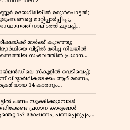
ecommended
ണ്ണൂർ ഉദയഗിരിയിൽ ഉരുൾപൊട്ടൽ;
ടുംബങ്ങളെ മാറ്റിപ്പാർപ്പിച്ചു,
ംസ്ഥാനത്ത് നാലിടത്ത് ചുവപ്പ്
ാഗ്രത
ീക്ഷയ്ക്ക് മാർക്ക് കുറഞ്ഞു;
ിദ്യാർഥിയെ വീട്ടിൽ മരിച്ച നിലയിൽ
ണ്ടെത്തിയ സംഭവത്തിൽ പ്രധാന
ധ്യാപികക്കെതിരെ പരാതി
ായ്‌ലൻഡിലെ സ്‌കൂളിൽ വെടിവെപ്പ്;
ൂന്ന് വിദ്യാർഥികളടക്കം ആറ് മരണം,
ക്രമിയായ 14 കാരനും
രിച്ചനിലയിൽ
ീട്ടിൽ പണം സൂക്ഷിക്കുമ്പോൾ
രദ്ധിക്കേണ്ട പ്രധാന കാര്യങ്ങൾ
ന്തെല്ലാം? മോഷണം, പണപ്പെരുപ്പം,
ാമ്പത്തിക സുരക്ഷ
ന്നിവയെക്കുറിച്ച് അറിയാം