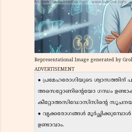
Representational Image generated by Gro
ADVERTISEMENT
● പ്രമേഹരോഗിയുടെ ശ്വാസത്തിന് പു
അസെറ്റോണിന്റെയോ ഗന്ധം ഉണ്ടാക
കീറ്റോഅസിഡോസിസിന്റെ സൂചനയ
● വൃക്കരോഗങ്ങൾ മൂർച്ഛിക്കുമ്പ
ഉണ്ടാവാം.