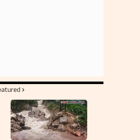
eatured