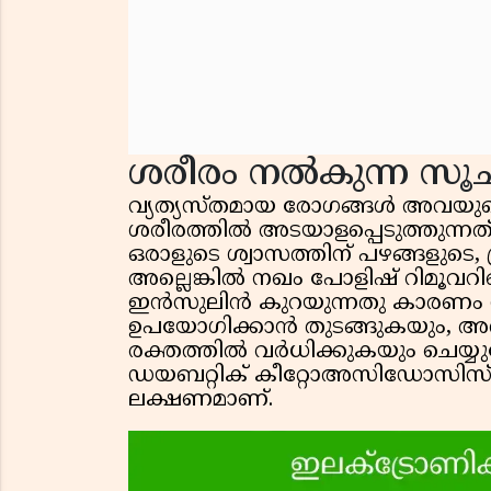
ശരീരം നൽകുന്ന സ
വ്യത്യസ്തമായ രോഗങ്ങൾ അവയുട
ശരീരത്തിൽ അടയാളപ്പെടുത്തുന്നത
ഒരാളുടെ ശ്വാസത്തിന് പഴങ്ങളുടെ, പ്ര
അല്ലെങ്കിൽ നഖം പോളിഷ് റിമൂവറി
ഇൻസുലിൻ കുറയുന്നതു കാരണം ശ
ഉപയോഗിക്കാൻ തുടങ്ങുകയും, അത
രക്തത്തിൽ വർധിക്കുകയും ചെയ്യു
ഡയബറ്റിക് കീറ്റോഅസിഡോസിസ്
ലക്ഷണമാണ്.