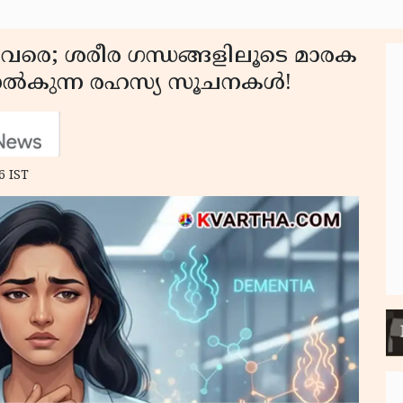
രെ; ശരീര ഗന്ധങ്ങളിലൂടെ മാരക
ം നൽകുന്ന രഹസ്യ സൂചനകൾ!
6 IST