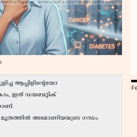
k
ളിച്ച ആപ്പിളിന്റെയോ
F
ാം, ഇത് ഡയബറ്റിക്
ാണ്.
ോൾ മൂത്രത്തിൽ അമോണിയയുടെ ഗന്ധം