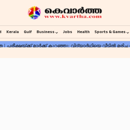
d
Kerala
Gulf
Business
Jobs
Health
Sports & Games