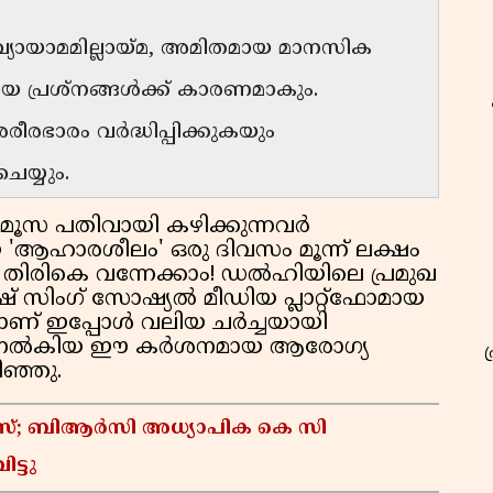
, വ്യായാമമില്ലായ്മ, അമിതമായ മാനസിക
യ പ്രശ്നങ്ങൾക്ക് കാരണമാകും.
രഭാരം വർദ്ധിപ്പിക്കുകയും
യ്യും.
ൂസ പതിവായി കഴിക്കുന്നവർ
യ 'ആഹാരശീലം' ഒരു ദിവസം മൂന്ന് ലക്ഷം
 തിരികെ വന്നേക്കാം! ഡൽഹിയിലെ പ്രമുഖ
 സിംഗ് സോഷ്യൽ മീഡിയ പ്ലാറ്റ്‌ഫോമായ
്പാണ് ഇപ്പോൾ വലിയ ചർച്ചയായി
ിലൂടെ നൽകിയ ഈ കർശനമായ ആരോഗ്യ
ഞ്ഞു.
കേസ്; ബിആർസി അധ്യാപിക കെ സി
ട്ടു