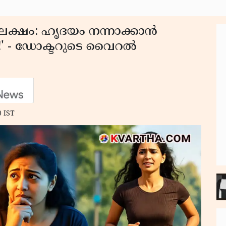
 ലക്ഷം: ഹൃദയം നന്നാക്കാൻ
ം!' - ഡോക്ടറുടെ വൈറൽ
0 IST