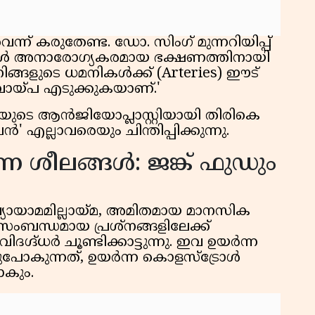
കു
റി
് കരുതേണ്ട. ഡോ. സിംഗ് മുന്നറിയിപ്പ്
്ങൾ അനാരോഗ്യകരമായ ഭക്ഷണത്തിനായി
നിങ്ങളുടെ ധമനികൾക്ക് (Arteries) ഈട്
വായ്പ എടുക്കുകയാണ്.'
പയുടെ ആൻജിയോപ്ലാസ്റ്റിയായി തിരികെ
' എല്ലാവരെയും ചിന്തിപ്പിക്കുന്നു.
ന ശീലങ്ങൾ: ജങ്ക് ഫുഡും
 വ്യായാമമില്ലായ്മ, അമിതമായ മാനസിക
സംബന്ധമായ പ്രശ്നങ്ങളിലേക്ക്
ദഗ്ദ്ധർ ചൂണ്ടിക്കാട്ടുന്നു. ഇവ ഉയർന്ന
പോകുന്നത്, ഉയർന്ന കൊളസ്‌ട്രോൾ
ാകും.