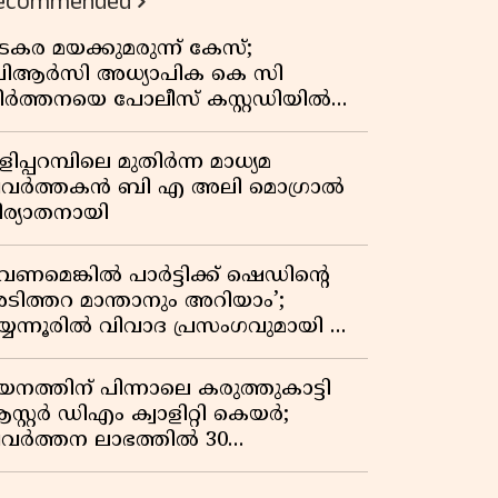
ecommended
കുതിപ്പ് രേഖപ്പെടുത്തി ആദ്യ പാദ
റിപ്പോർട്ട് പുറത്ത്
ടകര മയക്കുമരുന്ന് കേസ്;
ിആർസി അധ്യാപിക കെ സി
ീർത്തനയെ പോലീസ് കസ്റ്റഡിയിൽ
ട്ടു
ിപ്പറമ്പിലെ മുതിർന്ന മാധ്യമ
്രവർത്തകൻ ബി എ അലി മൊഗ്രാൽ
ിര്യാതനായി
വേണമെങ്കിൽ പാർട്ടിക്ക് ഷെഡിൻ്റെ
ടിത്തറ മാന്താനും അറിയാം’;
യ്യന്നൂരിൽ വിവാദ പ്രസംഗവുമായി കെ
െ രാഗേഷ്
യനത്തിന് പിന്നാലെ കരുത്തുകാട്ടി
സ്റ്റർ ഡിഎം ക്വാളിറ്റി കെയർ;
്രവർത്തന ലാഭത്തിൽ 30
തമാനത്തിൻ്റെ വളർച്ച,
രുമാനത്തിലും ലാഭത്തിലും വൻ