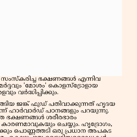
, സംസ്കരിച്ച ഭക്ഷണങ്ങൾ എന്നിവ
്മർദ്ദവും 'മോശം' കൊളസ്ട്രോളായ
 വർദ്ധിപ്പിക്കും.
്ങിയ ജങ്ക് ഫുഡ് പതിവാക്കുന്നത് ഹൃദയ
ന്ന് ഹാർവാർഡ് പഠനങ്ങളും പറയുന്നു.
ത ഭക്ഷണങ്ങൾ ശരീരഭാരം
്ക് കാരണമാവുകയും ചെയ്യും. ഹൃദ്രോഗം,
്കും പൊണ്ണത്തടി ഒരു പ്രധാന അപകട