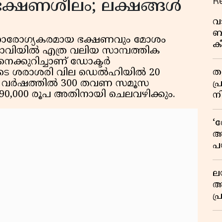
R
ക്ഷണശീലം; ലക്ഷങ്ങൾ
വ
ബ
 അനാരോഗ്യകരമായ ഭക്ഷണവും മോശം
ക
 ഭാവിയിൽ എത്ര വലിയ സാമ്പത്തിക
വി
നെക്കുറിച്ചാണ് ഡോക്ടർ
തള
യുടെ ശരാശരി വില ഡെൽഹിയിൽ 20
ക് വർഷത്തിൽ 300 തവണ സമൂസ
പ
,000 രൂപ അതിനായി ചെലവഴിക്കും.
ന
‘
അ
പ
ക
ല
ആ
പ
ശ
വ