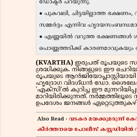
ഡോക്ടർ പറയുന്നു.
● പുകവലി, ചിട്ടയില്ലാത്ത ഭക്ഷണം
സമ്മർദ്ദം എന്നിവ ഹൃദയസംബന്ധമാ
● എണ്ണയിൽ വറുത്ത ഭക്ഷണങ്ങൾ ശരീ
പൊണ്ണത്തടിക്ക് കാരണമാവുകയും ചെ
(KVARTHA)
ഇരുപത് രൂപയുടെ സമ
ശ്രദ്ധിക്കുക. നിങ്ങളുടെ ഈ ചെറി
രൂപയുടെ ആൻജിയോപ്ലാസ്റ്റിയായി
ഹൃദ്രോഗ വിദഗ്ദ്ധൻ ഡോ. ശൈലേഷ്
'എക്സി'ൽ കുറിച്ച ഈ മുന്നറിയിപ
മാറിയിരിക്കുന്നത്. നർമ്മത്ത
ഉപദേശം ജനങ്ങൾ ഏറ്റെടുത്തുകഴി
Also Read -
വടകര മയക്കുമരുന്ന് 
കീർത്തനയെ പോലീസ് കസ്റ്റഡിയിൽ വി