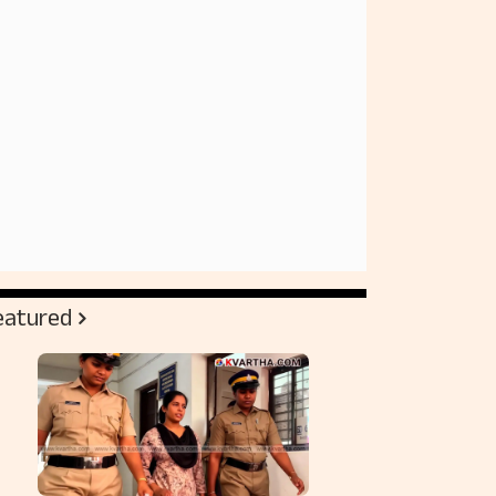
eatured