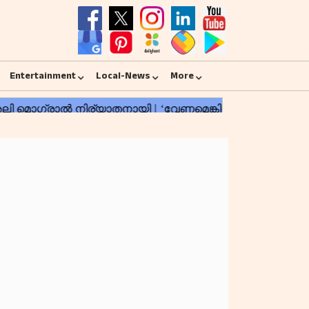
Entertainment
Local-News
More