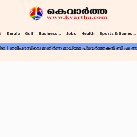
d
Kerala
Gulf
Business
Jobs
Health
Sports & Games