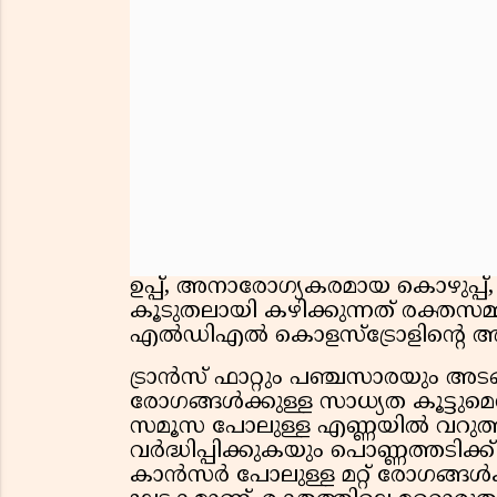
ഉപ്പ്, അനാരോഗ്യകരമായ കൊഴുപ്പ്
കൂടുതലായി കഴിക്കുന്നത് രക്തസമ
എൽഡിഎൽ കൊളസ്ട്രോളിന്റെ അളവും
ട്രാൻസ് ഫാറ്റും പഞ്ചസാരയും അടങ
രോഗങ്ങൾക്കുള്ള സാധ്യത കൂട്ടുമെ
സമൂസ പോലുള്ള എണ്ണയിൽ വറുത്
വർദ്ധിപ്പിക്കുകയും പൊണ്ണത്തടിക
കാൻസർ പോലുള്ള മറ്റ് രോഗങ്ങൾക