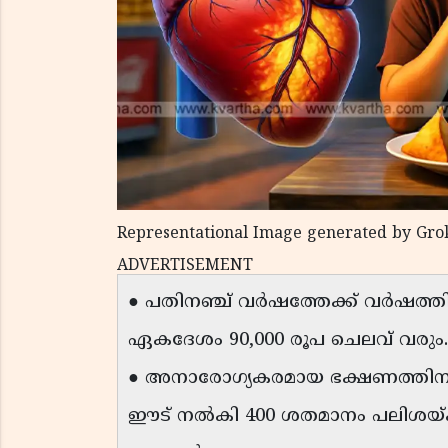
Representational Image generated by Gro
ADVERTISEMENT
● പതിനഞ്ച് വർഷത്തേക്ക് വർഷത
ഏകദേശം 90,000 രൂപ ചെലവ് വരും.
● അനാരോഗ്യകരമായ ഭക്ഷണത്തിനായ
ഈട് നൽകി 400 ശതമാനം പലിശയ്ക്ക