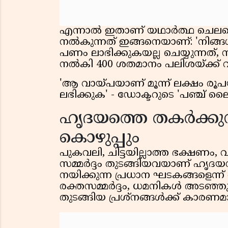
എന്നാൽ ഇതാണ് യഥാർത്ഥ ചെലവെന്ന
നൽകുന്നത് ഇങ്ങനെയാണ്: 'നിങ
പണം ലാഭിക്കുകയല്ല ചെയ്യുന്നത്, 
നൽകി 400 ശതമാനം പലിശയ്ക്ക് 
'ആ വായ്പയാണ് മൂന്ന് ലക്ഷം രൂ
ലഭിക്കുക' - ഡോക്ടറുടെ 'പഞ്ച് ലൈൻ
ഹൃദയത്തെ തകർക്കുന്
കൊഴുപ്പും
പുകവലി, ചിട്ടയില്ലാത്ത ഭക്ഷണം,
സമ്മർദ്ദം തുടങ്ങിയവയാണ് ഹൃദയ
നയിക്കുന്ന പ്രധാന ഘടകങ്ങളെന്ന് വി
രക്തസമ്മർദ്ദം, ധമനികൾ അടഞ്ഞു
തുടങ്ങിയ പ്രശ്നങ്ങൾക്ക് കാരണമ