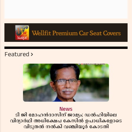
Featured
News
ടി ജി മോഹൻദാസിന് ജാമ്യം; ഡൽഹിയിലെ
വിദ്യാർഥി അധിക്ഷേപ കേസിൽ ഉപാധികളോടെ
വിടുതൽ നൽകി വഞ്ചിയൂർ കോടതി