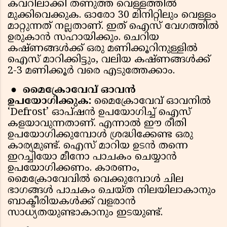
കവറിലാക്കി തണുത്ത വെള്ളത്തിൽ
മുക്കിവെക്കുക. ഓരോ 30 മിനിറ്റിലും വെള്ളം
മാറ്റുന്നത് നല്ലതാണ്. ഇത് ഐസ് വേഗത്തിൽ
ഉരുകാൻ സഹായിക്കും. ചെറിയ
കഷ്ണങ്ങൾക്ക് ഒരു മണിക്കൂറിനുള്ളിൽ
ഐസ് മാറിക്കിട്ടും, വലിയ കഷ്ണങ്ങൾക്ക്
2-3 മണിക്കൂർ വരെ എടുത്തേക്കാം.
●
മൈക്രോവേവ് ഓവൻ
ഉപയോഗിക്കുക:
മൈക്രോവേവ് ഓവനിൽ
‘Defrost’ ഓപ്ഷൻ ഉപയോഗിച്ച് ഐസ്
കളയാവുന്നതാണ്. എന്നാൽ ഈ രീതി
ഉപയോഗിക്കുമ്പോൾ ശ്രദ്ധിക്കേണ്ട ഒരു
കാര്യമുണ്ട്. ഐസ് മാറിയ ഉടൻ തന്നെ
ഇറച്ചിയോ മീനോ പാചകം ചെയ്യാൻ
ഉപയോഗിക്കണം. കാരണം,
മൈക്രോവേവിൽ വെക്കുമ്പോൾ ചില
ഭാഗങ്ങൾ പാചകം ചെയ്ത നിലയിലാകാനും
ബാക്ടീരിയകൾക്ക് വളരാൻ
സാധ്യതയുണ്ടാകാനും ഇടയുണ്ട്.