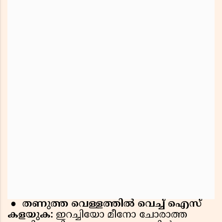
●
തണുത്ത വെള്ളത്തിൽ വെച്ച് ഐസ്
കളയുക:
ഇറച്ചിയോ മീനോ ചോരാത്ത