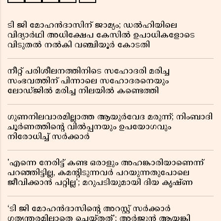
ടി ജി മോഹൻദാസിന് ജാമ്യം; ഡൽഹിയിലെ
വിദ്യാർഥി അധിക്ഷേപ കേസിൽ ഉപാധികളോടെ
വിടുതൽ നൽകി വഞ്ചിയൂർ കോടതി
നീറ്റ് പരിശീലനത്തിനിടെ സഹോദരി മരിച്ച
സംഭവത്തിന് പിന്നാലെ സഹോദരനെയും
ലോഡ്ജിൽ മരിച്ച നിലയിൽ കണ്ടെത്തി
ഗുണനിലവാരമില്ലാത്ത ആയുർവേദ മരുന്ന്; നിംബാദി
ചൂർണത്തിൻ്റെ വിൽപ്പനയും ഉപയോഗവും
നിരോധിച്ച് സർക്കാർ
'എന്നെ നേരിട്ട് കണ്ട ഒരാളും അഹങ്കാരിയാണെന്ന്
പറഞ്ഞിട്ടില്ല, കമൻ്റിടുന്നവർ പറയുന്നതുപോലെ
ജീവിക്കാൻ പറ്റില്ല'; മറുപടിയുമായി ദിയ കൃഷ്ണ
‘ടി ജി മോഹൻദാസിൻ്റെ അറസ്റ്റ് സർക്കാർ
ഗത്യന്തരമില്ലാതെ ചെയ്തത്’; അർജുൻ ആയങ്കി