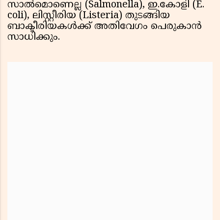
സാൽമൊണെല്ല (Salmonella), ഇ.കോളി (E.
coli), ലിസ്റ്റീരിയ (Listeria) തുടങ്ങിയ
ബാക്ടീരിയകൾക്ക് അതിവേഗം പെരുകാൻ
സാധിക്കും.