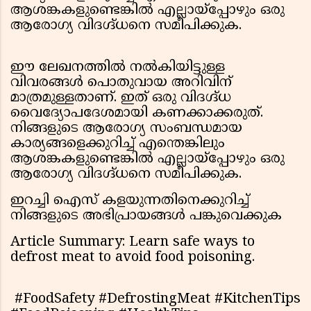
ആശങ്കകളുണ്ടെങ്കിൽ എല്ലായ്പ്പോഴും ഒരു
ആരോഗ്യ വിദഗ്ദ്ധനെ സമീപിക്കുക.
ഈ ലേഖനത്തിൽ നൽകിയിട്ടുള്ള
വിവരങ്ങൾ പൊതുവായ അറിവിന്
മാത്രമുള്ളതാണ്. ഇത് ഒരു വിദഗ്ദ്ധ
വൈദ്യോപദേശമായി കണക്കാക്കരുത്.
നിങ്ങളുടെ ആരോഗ്യ സംബന്ധമായ
കാര്യങ്ങളെക്കുറിച്ച് എന്തെങ്കിലും
ആശങ്കകളുണ്ടെങ്കിൽ എല്ലായ്പ്പോഴും ഒരു
ആരോഗ്യ വിദഗ്ദ്ധനെ സമീപിക്കുക.
ഇറച്ചി ഐസ് കളയുന്നതിനെക്കുറിച്ച്
നിങ്ങളുടെ അഭിപ്രായങ്ങൾ പങ്കുവെക്കുക
Article Summary: Learn safe ways to
defrost meat to avoid food poisoning.
#FoodSafety #DefrostingMeat #KitchenTips