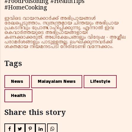
#FoodPoisoning #HealthTips
#HomeCooking
ഇവിടെ വായനക്കാർക്ക് അഭിപ്രായങ്ങൾ
രേഖപ്പെടുത്താം. സ്വതന്ത്രമായ ചിന്തയും അഭിപ്രായ
പ്രകടനവും പ്രോത്സാഹിപ്പിക്കുന്നു. എന്നാൽ ഇവ
കെവാർത്തയുടെ അഭിപ്രായങ്ങളായി
കണക്കാക്കരുത്. അധിക്ഷേപങ്ങളും വിദ്വേഷ - അശ്ലീല
പരാമർശങ്ങളും പാടുള്ളതല്ല. ലംഘിക്കുന്നവർക്ക്
ശക്തമായ നിയമനടപടി നേരിടേണ്ടി വന്നേക്കാം.
Tags
News
Malayalam News
Lifestyle
Health
Share this story