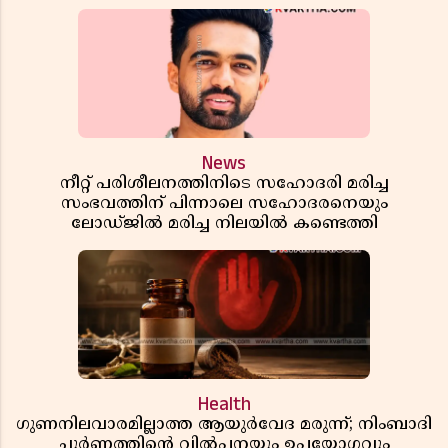
News
നീറ്റ് പരിശീലനത്തിനിടെ സഹോദരി മരിച്ച
സംഭവത്തിന് പിന്നാലെ സഹോദരനെയും
ലോഡ്ജിൽ മരിച്ച നിലയിൽ കണ്ടെത്തി
Health
ഗുണനിലവാരമില്ലാത്ത ആയുർവേദ മരുന്ന്; നിംബാദി
ചൂർണത്തിൻ്റെ വിൽപ്പനയും ഉപയോഗവും