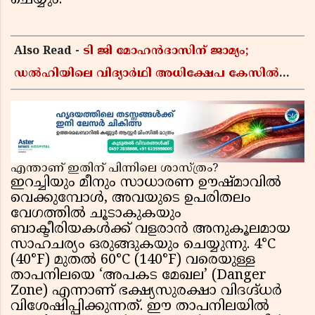
ചെയ്യും.
Also Read -
ടി ജി മോഹൻദാസിന് ജാമ്യം;
ഡൽഹിയിലെ വിദ്യാർഥി അധിക്ഷേപ കേസിൽ
ഉപാധികളോടെ വിടുതൽ നൽകി വഞ്ചിയൂർ
കോടതി
എന്താണ് ഇതിന് പിന്നിലെ ശാസ്ത്രം?
ഇറച്ചിയും മീനും സാധാരണ ഊഷ്മാവിൽ
വെക്കുമ്പോൾ, അവയുടെ ഉപരിതലം
വേഗത്തിൽ ചൂടാകുകയും
ബാക്ടീരിയകൾക്ക് വളരാൻ അനുകൂലമായ
സാഹചര്യം ഒരുങ്ങുകയും ചെയ്യുന്നു. 4°C
(40°F) മുതൽ 60°C (140°F) വരെയുള്ള
താപനിലയെ ‘അപകട മേഖല’ (Danger
Zone) എന്നാണ് ഭക്ഷ്യസുരക്ഷാ വിദഗ്ദ്ധർ
വിശേഷിപ്പിക്കുന്നത്. ഈ താപനിലയിൽ