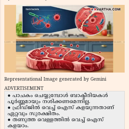
Representational Image generated by Gemini
ADVERTISEMENT
● പാചകം ചെയ്യുമ്പോൾ ബാക്ടീരിയകൾ
പൂർണ്ണമായും നശിക്കണമെന്നില്ല.
● ഫ്രിഡ്ജിൽ വെച്ച് ഐസ് കളയുന്നതാണ്
ഏറ്റവും സുരക്ഷിതം.
● തണുത്ത വെള്ളത്തിൽ വെച്ച് ഐസ്
കളയാം.