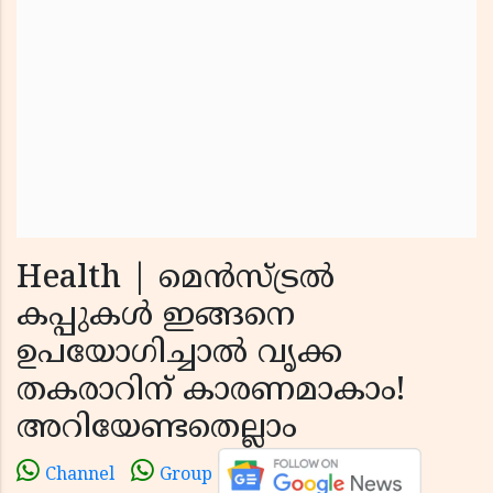
Health | മെൻസ്ട്രൽ
കപ്പുകൾ ഇങ്ങനെ
ഉപയോഗിച്ചാൽ വൃക്ക
തകരാറിന് കാരണമാകാം!
അറിയേണ്ടതെല്ലാം
Channel
Group