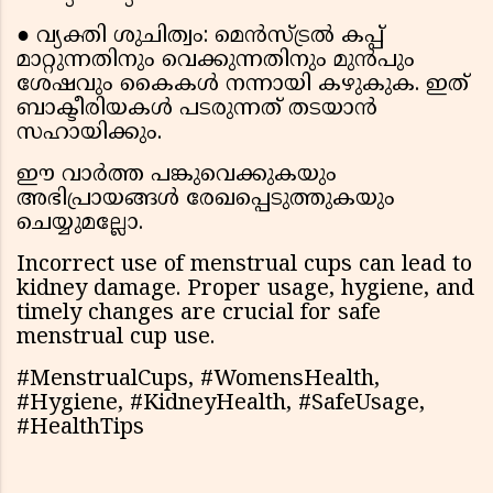
● വ്യക്തി ശുചിത്വം: മെൻസ്ട്രൽ കപ്പ്
മാറ്റുന്നതിനും വെക്കുന്നതിനും മുൻപും
ശേഷവും കൈകൾ നന്നായി കഴുകുക. ഇത്
ബാക്ടീരിയകൾ പടരുന്നത് തടയാൻ
സഹായിക്കും.
ഈ വാർത്ത പങ്കുവെക്കുകയും
അഭിപ്രായങ്ങൾ രേഖപ്പെടുത്തുകയും
ചെയ്യുമല്ലോ.
Incorrect use of menstrual cups can lead to
kidney damage. Proper usage, hygiene, and
timely changes are crucial for safe
menstrual cup use.
#MenstrualCups, #WomensHealth,
#Hygiene, #KidneyHealth, #SafeUsage,
#HealthTips