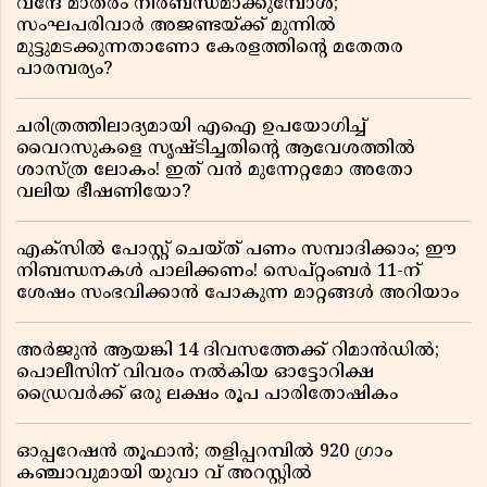
വന്ദേ മാതരം നിർബന്ധമാക്കുമ്പോൾ;
സംഘപരിവാർ അജണ്ടയ്ക്ക് മുന്നിൽ
മുട്ടുമടക്കുന്നതാണോ കേരളത്തിന്റെ മതേതര
പാരമ്പര്യം?
ചരിത്രത്തിലാദ്യമായി എഐ ഉപയോഗിച്ച്
വൈറസുകളെ സൃഷ്ടിച്ചതിന്റെ ആവേശത്തിൽ
ശാസ്ത്ര ലോകം! ഇത് വൻ മുന്നേറ്റമോ അതോ
വലിയ ഭീഷണിയോ?
എക്സിൽ പോസ്റ്റ് ചെയ്ത് പണം സമ്പാദിക്കാം; ഈ
നിബന്ധനകൾ പാലിക്കണം! സെപ്റ്റംബർ 11-ന്
ശേഷം സംഭവിക്കാൻ പോകുന്ന മാറ്റങ്ങൾ അറിയാം
അർജുൻ ആയങ്കി 14 ദിവസത്തേക്ക് റിമാൻഡിൽ;
പൊലീസിന് വിവരം നൽകിയ ഓട്ടോറിക്ഷ
ഡ്രൈവർക്ക് ഒരു ലക്ഷം രൂപ പാരിതോഷികം
ഓപ്പറേഷൻ തൂഫാൻ; തളിപ്പറമ്പിൽ 920 ഗ്രാം
കഞ്ചാവുമായി യുവാ വ് അറസ്റ്റിൽ