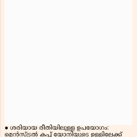
● ശരിയായ രീതിയിലുള്ള ഉപയോഗം:
മെൻസ്ട്രൽ കപ്പ് യോനിയുടെ ഉള്ളിലേക്ക്