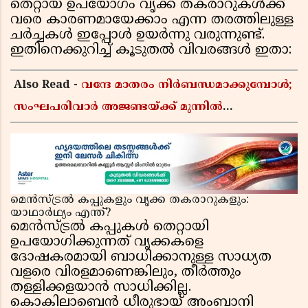
തെറ്റായ ഉപയോഗം വൃക്ക തകരാറുകൾക്ക്
വരെ കാരണമായേക്കാം എന്ന തരത്തിലുള്ള
ചർച്ചകൾ ഇപ്പോൾ ഉയർന്നു വരുന്നുണ്ട്.
ഇതിനെക്കുറിച്ച് കൂടുതൽ വിവരങ്ങൾ ഇതാ:
Also Read -
വന്ദേ മാതരം നിർബന്ധമാക്കുമ്പോൾ;
സംഘപരിവാർ അജണ്ടയ്ക്ക് മുന്നിൽ
മുട്ടുമടക്കുന്നതാണോ കേരളത്തിന്റെ മതേതര
പാരമ്പര്യം?
മെൻസ്ട്രൽ കപ്പുകളും വൃക്ക തകരാറുകളും:
യാഥാർഥ്യം എന്ത്?
മെൻസ്ട്രൽ കപ്പുകൾ തെറ്റായി
ഉപയോഗിക്കുന്നത് വൃക്കകളെ
ദോഷകരമായി ബാധിക്കാനുള്ള സാധ്യത
വളരെ വിരളമാണെങ്കിലും, തീർത്തും
തള്ളിക്കളയാൻ സാധിക്കില്ല.
കൊകിലാബെൻ ധീരുഭായ് അംബാനി