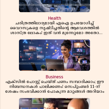
Health
ചരിത്രത്തിലാദ്യമായി എഐ ഉപയോഗിച്ച്
വൈറസുകളെ സൃഷ്ടിച്ചതിന്റെ ആവേശത്തിൽ
ശാസ്ത്ര ലോകം! ഇത് വൻ മുന്നേറ്റമോ അതോ
വലിയ ഭീഷണിയോ?
Business
എക്സിൽ പോസ്റ്റ് ചെയ്ത് പണം സമ്പാദിക്കാം; ഈ
നിബന്ധനകൾ പാലിക്കണം! സെപ്റ്റംബർ 11-ന്
ശേഷം സംഭവിക്കാൻ പോകുന്ന മാറ്റങ്ങൾ അറിയാം