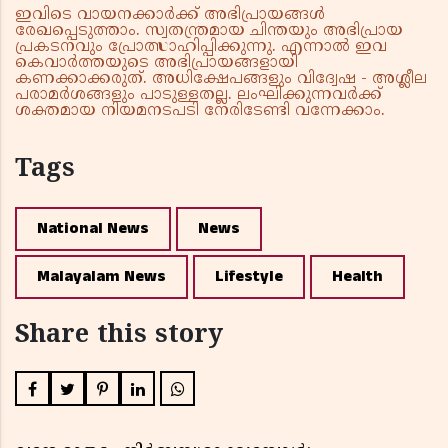
ഇവിടെ വായനക്കാർക്ക് അഭിപ്രായങ്ങൾ
രേഖപ്പെടുത്താം. സ്വതന്ത്രമായ ചിന്തയും അഭിപ്രായ
പ്രകടനവും പ്രോത്സാഹിപ്പിക്കുന്നു. എന്നാൽ ഇവ
കെവാർത്തയുടെ അഭിപ്രായങ്ങളായി
കണക്കാക്കരുത്. അധിക്ഷേപങ്ങളും വിദ്വേഷ - അശ്ലീല
പരാമർശങ്ങളും പാടുള്ളതല്ല. ലംഘിക്കുന്നവർക്ക്
ശക്തമായ നിയമനടപടി നേരിടേണ്ടി വന്നേക്കാം.
Tags
National News
News
Malayalam News
Lifestyle
Health
Share this story