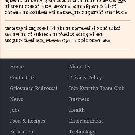
എക്സിൽ പോസ്റ്റ് ചെയ്ത് പണം സമ്പാദിക്കാം; ഈ
നിബന്ധനകൾ പാലിക്കണം! സെപ്റ്റംബർ 11-ന്
ശേഷം സംഭവിക്കാൻ പോകുന്ന മാറ്റങ്ങൾ അറിയാം
അർജുൻ ആയങ്കി 14 ദിവസത്തേക്ക് റിമാൻഡിൽ;
പൊലീസിന് വിവരം നൽകിയ ഓട്ടോറിക്ഷ
ഡ്രൈവർക്ക് ഒരു ലക്ഷം രൂപ പാരിതോഷികം
Home
About Us
Contact Us
Privacy Policy
Grievance Redressal
Join Kvartha Team Club
News
Business
Jobs
Health
Food & Recipes
Entertainment
Education
Technology