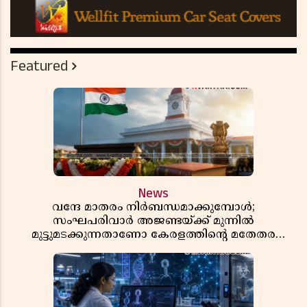
Featured
News
വന്ദേ മാതരം നിർബന്ധമാക്കുമ്പോൾ;
സംഘപരിവാർ അജണ്ടയ്ക്ക് മുന്നിൽ
മുട്ടുമടക്കുന്നതാണോ കേരളത്തിന്റെ മതേതര
പാരമ്പര്യം?