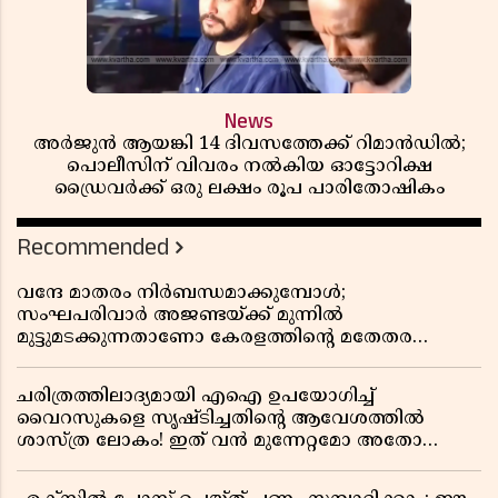
News
അർജുൻ ആയങ്കി 14 ദിവസത്തേക്ക് റിമാൻഡിൽ;
പൊലീസിന് വിവരം നൽകിയ ഓട്ടോറിക്ഷ
ഡ്രൈവർക്ക് ഒരു ലക്ഷം രൂപ പാരിതോഷികം
Recommended
വന്ദേ മാതരം നിർബന്ധമാക്കുമ്പോൾ;
സംഘപരിവാർ അജണ്ടയ്ക്ക് മുന്നിൽ
മുട്ടുമടക്കുന്നതാണോ കേരളത്തിന്റെ മതേതര
പാരമ്പര്യം?
ചരിത്രത്തിലാദ്യമായി എഐ ഉപയോഗിച്ച്
വൈറസുകളെ സൃഷ്ടിച്ചതിന്റെ ആവേശത്തിൽ
ശാസ്ത്ര ലോകം! ഇത് വൻ മുന്നേറ്റമോ അതോ
വലിയ ഭീഷണിയോ?