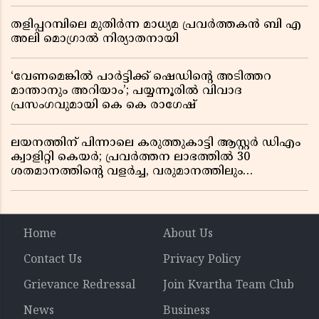
തളിപ്പറമ്പിലെ മുതിർന്ന മാധ്യമ പ്രവർത്തകൻ ബി എ
അലി മൊഗ്രാൽ നിര്യാതനായി
‘വേണമെങ്കിൽ പാർട്ടിക്ക് ഷെഡിൻ്റെ അടിത്തറ
മാന്താനും അറിയാം’; പയ്യന്നൂരിൽ വിവാദ
പ്രസംഗവുമായി കെ കെ രാഗേഷ്
ലയനത്തിന് പിന്നാലെ കരുത്തുകാട്ടി ആസ്റ്റർ ഡിഎം
ക്വാളിറ്റി കെയർ; പ്രവർത്തന ലാഭത്തിൽ 30
ശതമാനത്തിൻ്റെ വളർച്ച, വരുമാനത്തിലും
ലാഭത്തിലും വൻ കുതിപ്പ് രേഖപ്പെടുത്തി ആദ്യ പാദ
റിപ്പോർട്ട് പുറത്ത്
Home
About Us
Contact Us
Privacy Policy
Grievance Redressal
Join Kvartha Team Club
News
Business