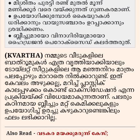
● മിശ്രിതം പുരട്ടി രണ്ട് മുതൽ മൂന്ന്
മണിക്കൂർ വരെ വയ്ക്കുന്നത് ഗുണകരമാണ്.
● ഉപയോഗിക്കുമ്പോൾ കൈയുറകൾ
ധരിക്കാനും വായുസഞ്ചാരം ഉറപ്പാക്കാനും
ശ്രദ്ധിക്കണം.
● ബ്ലീച്ചുമായോ വിനാഗിരിയുമായോ
ഹൈഡ്രജൻ പെറോക്സൈഡ് കലർത്തരുത്.
(KVARTHA)
നമ്മുടെ വീടുകളിലെ
ബാത്റൂമുകൾ എത്ര വൃത്തിയാക്കിയാലും
ടോയ്‌ലറ്റ് സീറ്റുകളിലെ ആ മഞ്ഞനിറം മാത്രം
പലപ്പോഴും മാറാതെ നിൽക്കാറുണ്ട്. ഇത്
കേവലം അഴുക്കല്ല, മറിച്ച് പ്ലാസ്റ്റിക്
കാലപ്പഴക്കം കൊണ്ട് ഓക്സിഡേഷൻ എന്ന
പ്രക്രിയയ്ക്ക് വിധേയമാകുന്നതാണ്. പലരും
കഠിനമായ ബ്ലീച്ചും മറ്റ് കെമിക്കലുകളും
ഉപയോഗിച്ച് ഉരച്ചു കഴുകാറുണ്ടെങ്കിലും
ഫലം ലഭിക്കാറില്ല.
Also Read -
വടകര മയക്കുമരുന്ന് കേസ്;