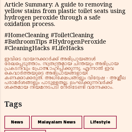
Article Summary: A guide to removing
yellow stains from plastic toilet seats using
hydrogen peroxide through a safe
oxidation process.
#HomeCleaning #ToiletCleaning
#BathroomTips #HydrogenPeroxide
#CleaningHacks #LifeHacks
ഇവിടെ വായനക്കാർക്ക് അഭിപ്രായങ്ങൾ
രേഖപ്പെടുത്താം. സ്വതന്ത്രമായ ചിന്തയും അഭിപ്രായ
പ്രകടനവും പ്രോത്സാഹിപ്പിക്കുന്നു. എന്നാൽ ഇവ
കെവാർത്തയുടെ അഭിപ്രായങ്ങളായി
കണക്കാക്കരുത്. അധിക്ഷേപങ്ങളും വിദ്വേഷ - അശ്ലീല
പരാമർശങ്ങളും പാടുള്ളതല്ല. ലംഘിക്കുന്നവർക്ക്
ശക്തമായ നിയമനടപടി നേരിടേണ്ടി വന്നേക്കാം.
Tags
News
Malayalam News
Lifestyle