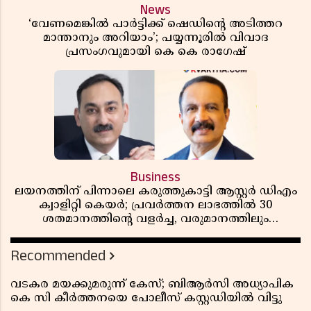
News
‘വേണമെങ്കിൽ പാർട്ടിക്ക് ഷെഡിൻ്റെ അടിത്തറ
മാന്താനും അറിയാം’; പയ്യന്നൂരിൽ വിവാദ
പ്രസംഗവുമായി കെ കെ രാഗേഷ്
Business
ലയനത്തിന് പിന്നാലെ കരുത്തുകാട്ടി ആസ്റ്റർ ഡിഎം
ക്വാളിറ്റി കെയർ; പ്രവർത്തന ലാഭത്തിൽ 30
ശതമാനത്തിൻ്റെ വളർച്ച, വരുമാനത്തിലും
ലാഭത്തിലും വൻ കുതിപ്പ് രേഖപ്പെടുത്തി ആദ്യ പാദ
റിപ്പോർട്ട് പുറത്ത്
Recommended
വടകര മയക്കുമരുന്ന് കേസ്; ബിആർസി അധ്യാപിക
കെ സി കീർത്തനയെ പോലീസ് കസ്റ്റഡിയിൽ വിട്ടു