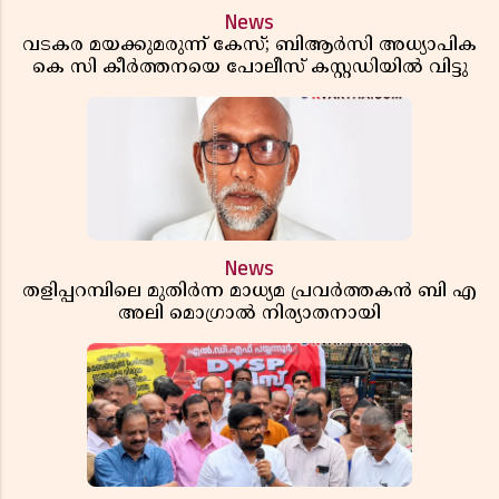
News
വടകര മയക്കുമരുന്ന് കേസ്; ബിആർസി അധ്യാപിക
കെ സി കീർത്തനയെ പോലീസ് കസ്റ്റഡിയിൽ വിട്ടു
News
തളിപ്പറമ്പിലെ മുതിർന്ന മാധ്യമ പ്രവർത്തകൻ ബി എ
അലി മൊഗ്രാൽ നിര്യാതനായി