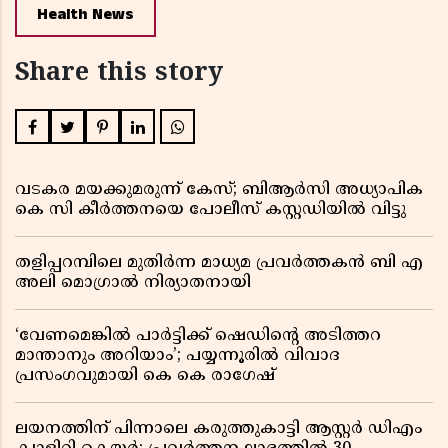
Health News
Share this story
വടകര മയക്കുമരുന്ന് കേസ്; ബിആർസി അധ്യാപിക
കെ സി കീർത്തനയെ പോലീസ് കസ്റ്റഡിയിൽ വിട്ടു
തളിപ്പറമ്പിലെ മുതിർന്ന മാധ്യമ പ്രവർത്തകൻ ബി എ
അലി മൊഗ്രാൽ നിര്യാതനായി
‘വേണമെങ്കിൽ പാർട്ടിക്ക് ഷെഡിൻ്റെ അടിത്തറ
മാന്താനും അറിയാം’; പയ്യന്നൂരിൽ വിവാദ
പ്രസംഗവുമായി കെ കെ രാഗേഷ്
ലയനത്തിന് പിന്നാലെ കരുത്തുകാട്ടി ആസ്റ്റർ ഡിഎം