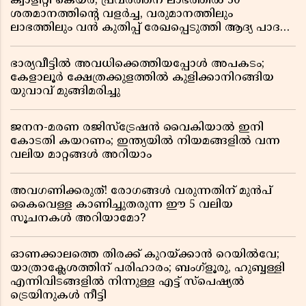
ക്വാളിറ്റി കെയർ; പ്രവർത്തന ലാഭത്തിൽ 30
ശതമാനത്തിൻ്റെ വളർച്ച, വരുമാനത്തിലും
ലാഭത്തിലും വൻ കുതിപ്പ് രേഖപ്പെടുത്തി ആദ്യ പാദ
റിപ്പോർട്ട് പുറത്ത്
ഭാര്യവീട്ടിൽ അവധിക്കെത്തിയപ്പോൾ അപകടം;
കേളാലൂർ ക്ഷേത്രക്കുളത്തിൽ കുളിക്കാനിറങ്ങിയ
യുവാവ് മുങ്ങിമരിച്ചു
ജനന-മരണ രജിസ്ട്രേഷൻ വൈകിയാൽ ഇനി
കോടതി കയറണം; ഇന്ത്യയിൽ നിയമങ്ങളിൽ വന്ന
വലിയ മാറ്റങ്ങൾ അറിയാം
അവഗണിക്കരുത്! രോഗങ്ങൾ വരുന്നതിന് മുൻപ്
കൈവെള്ള കാണിച്ചുതരുന്ന ഈ 5 വലിയ
സൂചനകൾ അറിയാമോ?
ഓണക്കാലത്തെ തിരക്ക് കുറയ്ക്കാൻ റെയിൽവേ;
യാത്രാക്ലേശത്തിന് പരിഹാരം; ബംഗ്ളൂരു, ഹുബ്ബള്ളി
എന്നിവിടങ്ങളിൽ നിന്നുള്ള എട്ട് സ്പെഷ്യൽ
ട്രെയിനുകൾ നീട്ടി