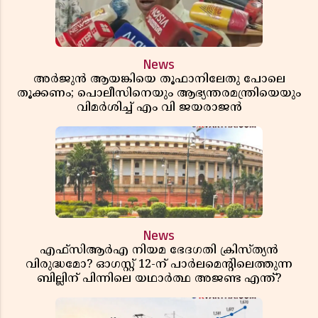
News
അർജുൻ ആയങ്കിയെ തൂഫാനിലേതു പോലെ
തൂക്കണം; പൊലീസിനെയും ആഭ്യന്തരമന്ത്രിയെയും
വിമർശിച്ച് എം വി ജയരാജൻ
News
എഫ്സിആർഎ നിയമ ഭേദഗതി ക്രിസ്ത്യൻ
വിരുദ്ധമോ? ഓഗസ്റ്റ് 12-ന് പാർലമെന്റിലെത്തുന്ന
ബില്ലിന് പിന്നിലെ യഥാർത്ഥ അജണ്ട എന്ത്?