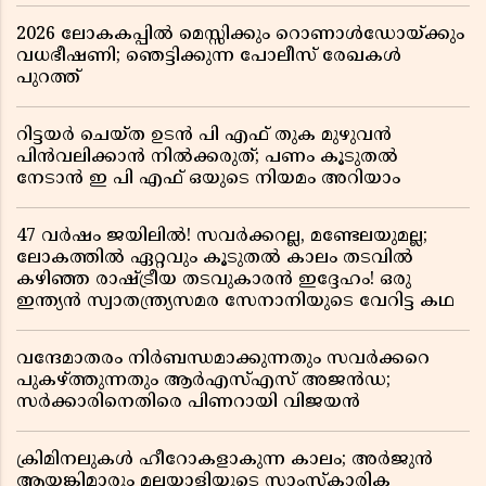
2026 ലോകകപ്പിൽ മെസ്സിക്കും റൊണാൾഡോയ്ക്കും
വധഭീഷണി; ഞെട്ടിക്കുന്ന പോലീസ് രേഖകൾ
പുറത്ത്
റിട്ടയർ ചെയ്ത ഉടൻ പി എഫ് തുക മുഴുവൻ
പിൻവലിക്കാൻ നിൽക്കരുത്; പണം കൂടുതൽ
നേടാൻ ഇ പി എഫ് ഒയുടെ നിയമം അറിയാം
47 വർഷം ജയിലിൽ! സവർക്കറല്ല, മണ്ടേലയുമല്ല;
ലോകത്തിൽ ഏറ്റവും കൂടുതൽ കാലം തടവിൽ
കഴിഞ്ഞ രാഷ്ട്രീയ തടവുകാരൻ ഇദ്ദേഹം! ഒരു
ഇന്ത്യൻ സ്വാതന്ത്ര്യസമര സേനാനിയുടെ വേറിട്ട കഥ
വന്ദേമാതരം നിർബന്ധമാക്കുന്നതും സവർക്കറെ
പുകഴ്ത്തുന്നതും ആർഎസ്എസ് അജൻഡ;
സർക്കാരിനെതിരെ പിണറായി വിജയൻ
ക്രിമിനലുകൾ ഹീറോകളാകുന്ന കാലം; അർജുൻ
ആയങ്കിമാരും മലയാളിയുടെ സാംസ്കാരിക