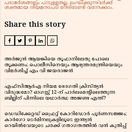
പരാമർശങ്ങളും പാടുള്ളതല്ല. ലംഘിക്കുന്നവർക്ക്
ശക്തമായ നിയമനടപടി നേരിടേണ്ടി വന്നേക്കാം.
Share this story
അർജുൻ ആയങ്കിയെ തൂഫാനിലേതു പോലെ
തൂക്കണം; പൊലീസിനെയും ആഭ്യന്തരമന്ത്രിയെയും
വിമർശിച്ച് എം വി ജയരാജൻ
എഫ്സിആർഎ നിയമ ഭേദഗതി ക്രിസ്ത്യൻ
വിരുദ്ധമോ? ഓഗസ്റ്റ് 12-ന് പാർലമെന്റിലെത്തുന്ന
ബില്ലിന് പിന്നിലെ യഥാർത്ഥ അജണ്ട എന്ത്?
ഡെഡിക്കേറ്റഡ് ഫ്രൈറ്റ് കോറിഡോർ പൂർണസജ്ജം;
കാർഗോ ടെർമിനലുകളിലൂടെ ഇന്ത്യൻ
റെയിൽവേയുടെ ചരക്ക് ഗതാഗതത്തിൽ വൻ കുതിപ്പ്