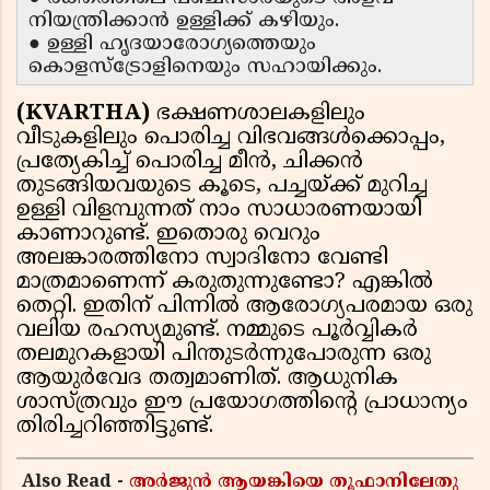
നിയന്ത്രിക്കാൻ ഉള്ളിക്ക് കഴിയും.
● ഉള്ളി ഹൃദയാരോഗ്യത്തെയും
കൊളസ്ട്രോളിനെയും സഹായിക്കും.
(KVARTHA)
ഭക്ഷണശാലകളിലും
വീടുകളിലും പൊരിച്ച വിഭവങ്ങൾക്കൊപ്പം,
പ്രത്യേകിച്ച് പൊരിച്ച മീൻ, ചിക്കൻ
തുടങ്ങിയവയുടെ കൂടെ, പച്ചയ്ക്ക് മുറിച്ച
ഉള്ളി വിളമ്പുന്നത് നാം സാധാരണയായി
കാണാറുണ്ട്. ഇതൊരു വെറും
അലങ്കാരത്തിനോ സ്വാദിനോ വേണ്ടി
മാത്രമാണെന്ന് കരുതുന്നുണ്ടോ? എങ്കിൽ
തെറ്റി. ഇതിന് പിന്നിൽ ആരോഗ്യപരമായ ഒരു
വലിയ രഹസ്യമുണ്ട്. നമ്മുടെ പൂർവ്വികർ
തലമുറകളായി പിന്തുടർന്നുപോരുന്ന ഒരു
ആയുർവേദ തത്വമാണിത്. ആധുനിക
ശാസ്ത്രവും ഈ പ്രയോഗത്തിൻ്റെ പ്രാധാന്യം
തിരിച്ചറിഞ്ഞിട്ടുണ്ട്.
Also Read -
അർജുൻ ആയങ്കിയെ തൂഫാനിലേതു