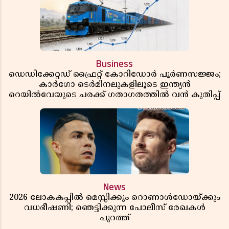
Business
ഡെഡിക്കേറ്റഡ് ഫ്രൈറ്റ് കോറിഡോർ പൂർണസജ്ജം;
കാർഗോ ടെർമിനലുകളിലൂടെ ഇന്ത്യൻ
റെയിൽവേയുടെ ചരക്ക് ഗതാഗതത്തിൽ വൻ കുതിപ്പ്
News
2026 ലോകകപ്പിൽ മെസ്സിക്കും റൊണാൾഡോയ്ക്കും
വധഭീഷണി; ഞെട്ടിക്കുന്ന പോലീസ് രേഖകൾ
പുറത്ത്