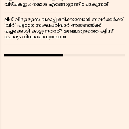
വീഴ്ചകളും; നമ്മൾ എങ്ങോട്ടാണ് പോകുന്നത്
ലീഗ് വിദ്യാഭ്യാസ വകുപ്പ് ഭരിക്കുമ്പോൾ സവർക്കർക്ക്
'വീർ' പട്ടമോ; സംഘപരിവാർ അജണ്ടയ്ക്ക്
പച്ചക്കൊടി കാട്ടുന്നതാര്? മഞ്ചേശ്വരത്തെ ക്വിസ്
ചോദ്യം വിവാദമാവുമ്പോൾ