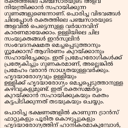
രക്തത്തിലെ പഞ്ചസാരയുടെ അളവ്
നിയന്ത്രിക്കാൻ സഹായിക്കുന്ന
ഗുണങ്ങളുണ്ടെന്നാണ്. പൊരിച്ച വിഭവങ്ങൾ
ചിലപ്പോൾ രക്തത്തിലെ പഞ്ചസാരയുടെ
അളവിൽ പെട്ടെന്നുള്ള വർദ്ധനവിന്
കാരണമായേക്കാം. ഉള്ളിയിലെ ചില
സംയുക്തങ്ങൾ ഇൻസുലിൻ
സംവേദനക്ഷമത മെച്ചപ്പെടുത്താനും
ഗ്ലൂക്കോസ് ആഗിരണം കുറയ്ക്കാനും
സഹായിച്ചേക്കും. ഇത് പ്രമേഹരോഗികൾക്ക്
പ്രത്യേകിച്ചും ഗുണകരമാണ്, അല്ലെങ്കിൽ
പ്രമേഹം വരാൻ സാധ്യതയുള്ളവർക്കും.
ഹൃദയാരോഗ്യവും ഉള്ളിയും
ഉള്ളിക്ക് ഹൃദയാരോഗ്യം മെച്ചപ്പെടുത്താനുള്ള
കഴിവുകളുമുണ്ട്. ഇത് രക്തസമ്മർദ്ദം
കുറയ്ക്കാൻ സഹായിക്കുകയും രക്തം
കട്ടപിടിക്കുന്നത് തടയുകയും ചെയ്യും.
പൊരിച്ച ഭക്ഷണങ്ങളിൽ കാണുന്ന ട്രാൻസ്
ഫാറ്റുകളും പൂരിത കൊഴുപ്പുകളും
ഹൃദയാരോഗ്യത്തിന് ഹാനികരമാകുമ്പോൾ,