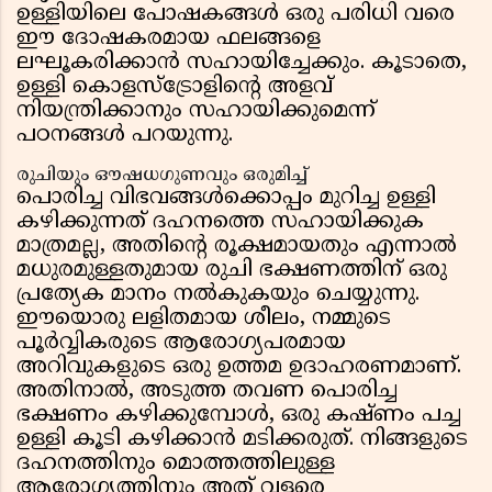
ഉള്ളിയിലെ പോഷകങ്ങൾ ഒരു പരിധി വരെ
ഈ ദോഷകരമായ ഫലങ്ങളെ
ലഘൂകരിക്കാൻ സഹായിച്ചേക്കും. കൂടാതെ,
ഉള്ളി കൊളസ്ട്രോളിന്റെ അളവ്
നിയന്ത്രിക്കാനും സഹായിക്കുമെന്ന്
പഠനങ്ങൾ പറയുന്നു.
രുചിയും ഔഷധഗുണവും ഒരുമിച്ച്
പൊരിച്ച വിഭവങ്ങൾക്കൊപ്പം മുറിച്ച ഉള്ളി
കഴിക്കുന്നത് ദഹനത്തെ സഹായിക്കുക
മാത്രമല്ല, അതിൻ്റെ രൂക്ഷമായതും എന്നാൽ
മധുരമുള്ളതുമായ രുചി ഭക്ഷണത്തിന് ഒരു
പ്രത്യേക മാനം നൽകുകയും ചെയ്യുന്നു.
ഈയൊരു ലളിതമായ ശീലം, നമ്മുടെ
പൂർവ്വികരുടെ ആരോഗ്യപരമായ
അറിവുകളുടെ ഒരു ഉത്തമ ഉദാഹരണമാണ്.
അതിനാൽ, അടുത്ത തവണ പൊരിച്ച
ഭക്ഷണം കഴിക്കുമ്പോൾ, ഒരു കഷ്ണം പച്ച
ഉള്ളി കൂടി കഴിക്കാൻ മടിക്കരുത്. നിങ്ങളുടെ
ദഹനത്തിനും മൊത്തത്തിലുള്ള
ആരോഗ്യത്തിനും അത് വളരെ