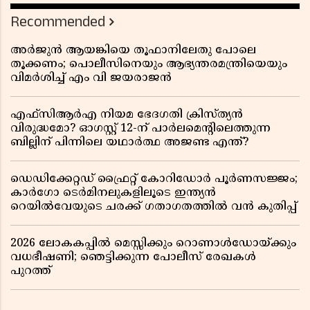
Recommended
അർജുൻ ആയങ്കിയെ തൂഫാനിലേതു പോലെ
തൂക്കണം; പൊലീസിനെയും ആഭ്യന്തരമന്ത്രിയെയും
വിമർശിച്ച് എം വി ജയരാജൻ
എഫ്സിആർഎ നിയമ ഭേദഗതി ക്രിസ്ത്യൻ
വിരുദ്ധമോ? ഓഗസ്റ്റ് 12-ന് പാർലമെന്റിലെത്തുന്ന
ബില്ലിന് പിന്നിലെ യഥാർത്ഥ അജണ്ട എന്ത്?
ഡെഡിക്കേറ്റഡ് ഫ്രൈറ്റ് കോറിഡോർ പൂർണസജ്ജം;
കാർഗോ ടെർമിനലുകളിലൂടെ ഇന്ത്യൻ
റെയിൽവേയുടെ ചരക്ക് ഗതാഗതത്തിൽ വൻ കുതിപ്പ്
2026 ലോകകപ്പിൽ മെസ്സിക്കും റൊണാൾഡോയ്ക്കും
വധഭീഷണി; ഞെട്ടിക്കുന്ന പോലീസ് രേഖകൾ
പുറത്ത്