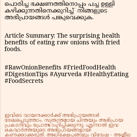
പൊരിച്ച ഭക്ഷണത്തിനൊപ്പം പച്ച ഉള്ളി
കഴിക്കുന്നതിനെക്കുറിച്ച് നിങ്ങളുടെ
അഭിപ്രായങ്ങൾ പങ്കുവെക്കുക.
Article Summary: The surprising health
benefits of eating raw onions with fried
foods.
#RawOnionBenefits #FriedFoodHealth
#DigestionTips #Ayurveda #HealthyEating
#FoodSecrets
ഇവിടെ വായനക്കാർക്ക് അഭിപ്രായങ്ങൾ
രേഖപ്പെടുത്താം. സ്വതന്ത്രമായ ചിന്തയും അഭിപ്രായ
പ്രകടനവും പ്രോത്സാഹിപ്പിക്കുന്നു. എന്നാൽ ഇവ
കെവാർത്തയുടെ അഭിപ്രായങ്ങളായി
കണക്കാക്കരുത്. അധിക്ഷേപങ്ങളും വിദ്വേഷ - അശ്ലീല