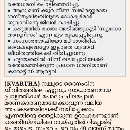
രക്തധമനി പൊട്ടിത്തെറിച്ചു.
● ആറു മണിക്കൂർ നീണ്ട സങ്കീർണ്ണമായ
ശസ്ത്രക്രിയയിലൂടെ ഡോക്ടർമാർ
യുവാവിന്റെ ജീവൻ രക്ഷിച്ചു.
● കഴുത്തിൽ രക്തം അടിഞ്ഞുകൂടി 'സ്യൂഡോ
അനൂറിസം' എന്ന മുഴ രൂപപ്പെട്ടിരുന്നു.
● സംസാരശേഷിയോ മറ്റ് ശാരീരിക
വൈകല്യങ്ങളോ ഇല്ലാതെ യുവാവ്
ജീവിതത്തിലേക്ക് തിരിച്ചുവന്നു.
● ഹൃദയത്തിൽ നിന്ന് തലച്ചോറിലേക്ക്
രക്തമെത്തിക്കുന്ന പ്രധാന ധമനിയാണ്
കരോട്ടിഡ് ആർട്ടറി.
(KVARTHA)
നമ്മുടെ ദൈനംദിന
ജീവിതത്തിലെ ഏറ്റവും സാധാരണമായ
പ്രവൃത്തികൾ പോലും ചിലപ്പോൾ
മരണകാരണമായേക്കാവുന്ന വലിയ
അപകടങ്ങളിലേക്ക് നയിച്ചേക്കാം
എന്നതിന്റെ ഞെട്ടിക്കുന്ന ഉദാഹരണമാണ്
ഛത്തീസ്ഗഡിലെ റായ്‌പൂരിൽ റിപ്പോർട്ട്
ചെയ്യപ്പെട്ട സംഭവം. വെറും 40 വയസ് മാത്രം