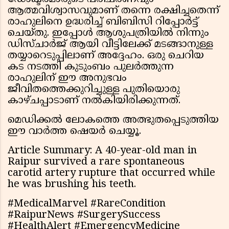
ആത്മവിശ്വാസവുമാണ് തന്നെ രക്ഷിച്ചതെന്ന്
രാഹുലിനെ ഉദ്ധരിച്ച് ബിബിസി റിപ്പോർട്ട്‌
ചെയ്തു. ഇപ്പോൾ ആശുപത്രിയിൽ നിന്നും
ഡിസ്ചാർജ് ആയി വീട്ടിലേക്ക് മടങ്ങാനുള്ള
തയ്യാറെടുപ്പിലാണ് അദ്ദേഹം. ഒരു ചെറിയ
കട നടത്തി കുടുംബം പുലർത്തുന്ന
രാഹുലിന് ഈ അനുഭവം
ജീവിതത്തെക്കുറിച്ചുള്ള പുതിയൊരു
കാഴ്ചപ്പാടാണ് നൽകിയിരിക്കുന്നത്.
മെഡിക്കൽ ലോകത്തെ അത്ഭുതപ്പെടുത്തിയ
ഈ വാർത്ത ഷെയർ ചെയ്യൂ.
Article Summary: A 40-year-old man in
Raipur survived a rare spontaneous
carotid artery rupture that occurred while
he was brushing his teeth.
#MedicalMarvel #RareCondition
#RaipurNews #SurgerySuccess
#HealthAlert #EmergencyMedicine