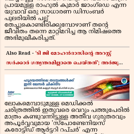
പ്രായമുള്ള രാഹുൽ കുമാർ ജാംഗ്‌ഡെ എന്ന
യുവാവ് ഒരു സാധാരണ ഡിസംബർ
പുലരിയിൽ പല്ല്
തേച്ചുകൊണ്ടിരിക്കുമ്പോഴാണ് തന്റെ
ജീവിതം തന്നെ മാറ്റിമറിച്ച ആ നിമിഷത്തെ
അഭിമുഖീകരിച്ചത്.
Also Read -
‘ടി ജി മോഹൻദാസിൻ്റെ അറസ്റ്റ്
സർക്കാർ ഗത്യന്തരമില്ലാതെ ചെയ്തത്’; അർജുൻ
ആയങ്കി വിഷയത്തിലും പ്രതികരിച്ച് ഇ പി
ജയരാജൻ
ലോകമെമ്പാടുമുള്ള മെഡിക്കൽ
ചരിത്രത്തിൽ ഇതുവരെ വെറും പത്തുപേരിൽ
മാത്രം കണ്ടുവന്നിട്ടുള്ള അതീവ ഗുരുതരവും
അപൂർവ്വവുമായ 'സ്പോണ്ടേനിയസ്
കരോട്ടിഡ് ആർട്ടറി റപ്ചർ' എന്ന