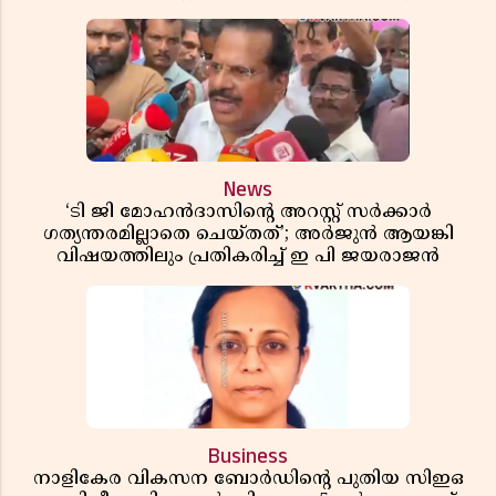
News
‘ടി ജി മോഹൻദാസിൻ്റെ അറസ്റ്റ് സർക്കാർ
ഗത്യന്തരമില്ലാതെ ചെയ്തത്’; അർജുൻ ആയങ്കി
വിഷയത്തിലും പ്രതികരിച്ച് ഇ പി ജയരാജൻ
Business
നാളികേര വികസന ബോർഡിൻ്റെ പുതിയ സിഇഒ