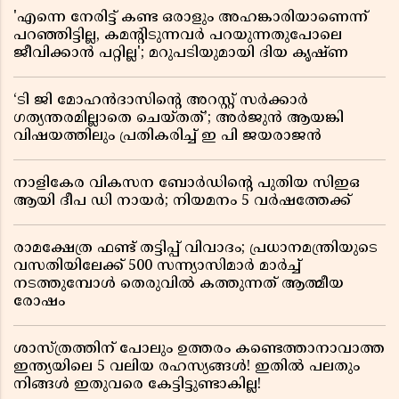
'എന്നെ നേരിട്ട് കണ്ട ഒരാളും അഹങ്കാരിയാണെന്ന്
പറഞ്ഞിട്ടില്ല, കമൻ്റിടുന്നവർ പറയുന്നതുപോലെ
ജീവിക്കാൻ പറ്റില്ല'; മറുപടിയുമായി ദിയ കൃഷ്ണ
‘ടി ജി മോഹൻദാസിൻ്റെ അറസ്റ്റ് സർക്കാർ
ഗത്യന്തരമില്ലാതെ ചെയ്തത്’; അർജുൻ ആയങ്കി
വിഷയത്തിലും പ്രതികരിച്ച് ഇ പി ജയരാജൻ
നാളികേര വികസന ബോർഡിൻ്റെ പുതിയ സിഇഒ
ആയി ദീപ ഡി നായർ; നിയമനം 5 വർഷത്തേക്ക് ​​​​​​​
രാമക്ഷേത്ര ഫണ്ട് തട്ടിപ്പ് വിവാദം; പ്രധാനമന്ത്രിയുടെ
വസതിയിലേക്ക് 500 സന്ന്യാസിമാർ മാർച്ച്
നടത്തുമ്പോൾ തെരുവിൽ കത്തുന്നത് ആത്മീയ
രോഷം
ശാസ്ത്രത്തിന് പോലും ഉത്തരം കണ്ടെത്താനാവാത്ത
ഇന്ത്യയിലെ 5 വലിയ രഹസ്യങ്ങൾ! ഇതിൽ പലതും
നിങ്ങൾ ഇതുവരെ കേട്ടിട്ടുണ്ടാകില്ല!