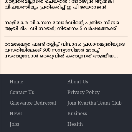
ഗത്യന്തരമില്ലാതെ ചെയ്തത്’; അർജുൻ ആയങ്കി
വിഷയത്തിലും പ്രതികരിച്ച് ഇ പി ജയരാജൻ
നാളികേര വികസന ബോർഡിൻ്റെ പുതിയ സിഇഒ
ആയി ദീപ ഡി നായർ; നിയമനം 5 വർഷത്തേക്ക് ​​​​​​​
രാമക്ഷേത്ര ഫണ്ട് തട്ടിപ്പ് വിവാദം; പ്രധാനമന്ത്രിയുടെ
വസതിയിലേക്ക് 500 സന്ന്യാസിമാർ മാർച്ച്
നടത്തുമ്പോൾ തെരുവിൽ കത്തുന്നത് ആത്മീയ
രോഷം
Home
About Us
Contact Us
Privacy Policy
Grievance Redressal
Join Kvartha Team Club
News
Business
Jobs
Health