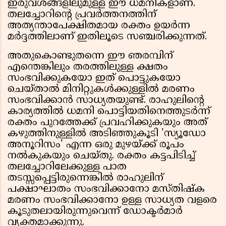
ഇരുവശങ്ങളിലുമുള്ള ഈ ധമനികളാണ്.
തലച്ചോറിന്റെ പ്രവർത്തനത്തിന്
അത്യന്താപേക്ഷിതമായ രക്തം ഉയർന്ന
മർദ്ദത്തിലാണ് ഇതിലൂടെ സഞ്ചരിക്കുന്നത്.
അതുകൊണ്ടുതന്നെ ഈ ഞരമ്പിന്
എന്തെങ്കിലും തരത്തിലുള്ള ക്ഷതം
സംഭവിക്കുകയോ ഇത് പൊട്ടുകയോ
ചെയ്താൽ മിനിറ്റുകൾക്കുള്ളിൽ മരണം
സംഭവിക്കാൻ സാധ്യതയുണ്ട്. രാഹുലിന്റെ
കാര്യത്തിൽ ധമനി പൊട്ടിയതിനെത്തുടർന്ന്
രക്തം പുറത്തേക്ക് പ്രവഹിക്കുകയും അത്
കഴുത്തിനുള്ളിൽ അടിഞ്ഞുകൂടി 'സ്യൂഡോ
അനൂറിസം' എന്ന ഒരു മുഴയ്ക്ക് രൂപം
നൽകുകയും ചെയ്തു. രക്തം കട്ടപിടിച്ച്
തലച്ചോറിലേക്കുള്ള പാത
തടസ്സപ്പെട്ടിരുന്നെങ്കിൽ രാഹുലിന്
പക്ഷാഘാതം സംഭവിക്കാനോ മസ്തിഷ്ക
മരണം സംഭവിക്കാനോ ഉള്ള സാധ്യത വളരെ
കൂടുതലായിരുന്നുവെന്ന് ഡോക്ടർമാർ
വ്യക്തമാക്കുന്നു.