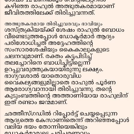
ശേഷം 12 മണിക്കൂർ വെന്റിലേറ്ററിൽ
കഴിഞ്ഞ രാഹുൽ അത്ഭുതകരമായാണ്
ജീവിതത്തിലേക്ക് തിരിച്ചുവന്നത്.
അത്ഭുതകരമായ തിരിച്ചുവരവും ഭാവിയും
ശസ്ത്രക്രിയയ്ക്ക് ശേഷം രാഹുൽ ബോധം
വീണ്ടെടുത്തപ്പോൾ ഡോക്ടർമാർ ആദ്യം
പരിശോധിച്ചത് അദ്ദേഹത്തിന്റെ
സംസാരശേഷിയും കൈകാലുകളുടെ
ചലനവുമാണ്. രക്തം കട്ടപിടിച്ച്
തലച്ചോറിനെ ബാധിച്ചിട്ടില്ലെന്ന്
ഉറപ്പുവരുത്തുകയായിരുന്നു ലക്ഷ്യം.
ഭാഗ്യവശാൽ യാതൊരുവിധ
വൈകല്യങ്ങളുമില്ലാതെ രാഹുൽ പൂർണ
ആരോഗ്യവാനായി തിരിച്ചുവന്നു. തന്റെ
കുടുംബത്തിന്റെ അത്താണിയായ രാഹുലിന്
ഇത് രണ്ടാം ജന്മമാണ്.
ഛത്തീസ്ഗഡിൽ റിപ്പോർട്ട് ചെയ്യപ്പെടുന്ന
ആദ്യത്തെ കേസാണിതെന്ന് അറിഞ്ഞപ്പോൾ
വലിയ ഭയം തോന്നിയെങ്കിലും
ഡോക്ടർമാരുടെ പരിചരണവും