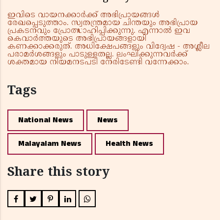
ഇവിടെ വായനക്കാർക്ക് അഭിപ്രായങ്ങൾ
രേഖപ്പെടുത്താം. സ്വതന്ത്രമായ ചിന്തയും അഭിപ്രായ
പ്രകടനവും പ്രോത്സാഹിപ്പിക്കുന്നു. എന്നാൽ ഇവ
കെവാർത്തയുടെ അഭിപ്രായങ്ങളായി
കണക്കാക്കരുത്. അധിക്ഷേപങ്ങളും വിദ്വേഷ - അശ്ലീല
പരാമർശങ്ങളും പാടുള്ളതല്ല. ലംഘിക്കുന്നവർക്ക്
ശക്തമായ നിയമനടപടി നേരിടേണ്ടി വന്നേക്കാം.
Tags
National News
News
Malayalam News
Health News
Share this story