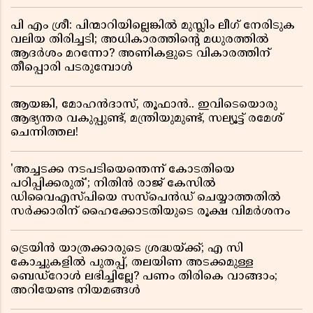
പി എം ശ്രീ: പിന്മാറിയില്ലെങ്കിൽ മുസ്ലിം ലീഗ് നേരിടുക
വലിയ തിരിച്ചടി; അധികാരത്തിന്റെ മധുരത്തിൽ
ആദർശം മറന്നോ? അണികളുടെ വികാരത്തിന്
തീപ്പൊരി പടരുമ്പോൾ
ആയങ്കി, മോഹൻദാസ്, തൂഫാൻ.. ഇവിടെയൊരു
ആഭ്യന്തര വകുപ്പുണ്ട്, മന്ത്രിയുമുണ്ട്, സല്യൂട്ട് രമേശ്‌
ചെന്നിത്തല!
'അച്ചടക്ക നടപടിയെന്തെന്ന് കോടതിയെ
പഠിപ്പിക്കരുത്'; നിതിൻ രാജ് കേസിൽ
ഡിവൈഎസ്പിയെ സസ്പെൻഡ് ചെയ്യാത്തതിൽ
സർക്കാരിന് ഹൈക്കോടതിയുടെ രൂക്ഷ വിമർശനം
ട്രെയിൻ യാത്രക്കാരുടെ ശ്രദ്ധയ്ക്ക്; എ സി
കോച്ചുകളിൽ പുതപ്പ്, തലയിണ അടക്കമുള്ള
ബെഡ്റോൾ ലഭിച്ചില്ലേ? പണം തിരികെ വാങ്ങാം;
അറിയേണ്ട നിയമങ്ങൾ