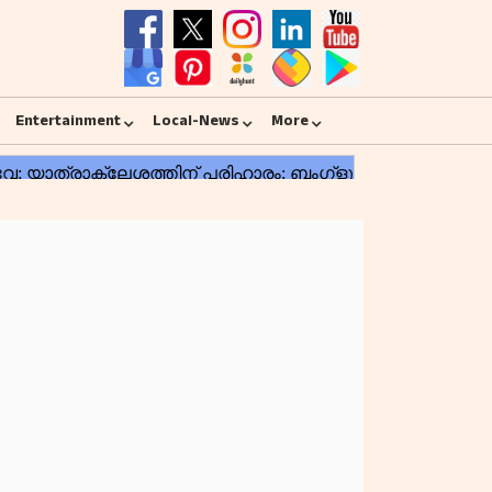
Entertainment
Local-News
More