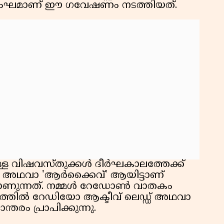
ള സംഘമാണ് ഈ ഗവേഷണം നടത്തിയത്.
്ള വിഷവസ്തുക്കൾ ദീർഘകാലത്തേക്ക്
റേജ്' അഥവാ 'ആർക്കൈവ്' ആയിട്ടാണ്
ാണുന്നത്. നമ്മൾ റേഡോൺ വാതകം
ഗത്തിൽ റേഡിയോ ആക്ടീവ് ലെഡ്ഡ് അഥവാ
രം പ്രാപിക്കുന്നു.