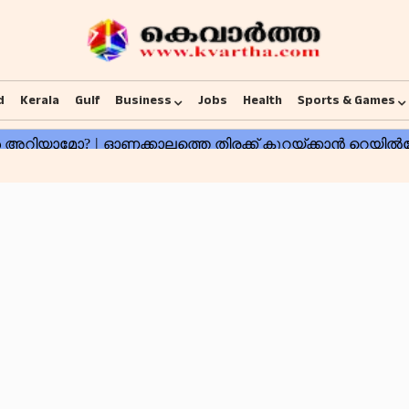
d
Kerala
Gulf
Business
Jobs
Health
Sports & Games