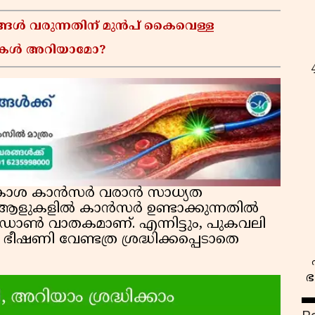
ങൾ വരുന്നതിന് മുൻപ് കൈവെള്ള
ചനകൾ അറിയാമോ?
ാസകോശ കാൻസർ വരാൻ സാധ്യത
്ത ആളുകളിൽ കാൻസർ ഉണ്ടാക്കുന്നതിൽ
റേഡോൺ വാതകമാണ്. എന്നിട്ടും, പുകവലി
ീഷണി വേണ്ടത്ര ശ്രദ്ധിക്കപ്പെടാതെ
ഭ