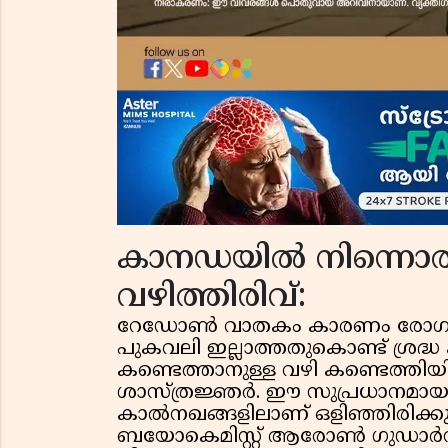
കാനഡയിൽ നിന്നൊരു
വഴിത്തിരിവ്:
റേഡോൺ വാതകം കാരണം രോഗം വ
പുകവലി ഇല്ലാത്തതുകൊണ്ട് ശ്രദ്
കണ്ടെത്താനുള്ള വഴി കണ്ടെത്തി
ശാസ്ത്രജ്ഞർ. ഈ സുപ്രധാനമായ 
കാൽനഖങ്ങളിലാണ് ഒളിഞ്ഞിരിക്കു
ബയോകെമിസ്റ്റ് ആരോൺ ഗുഡാർസിയ