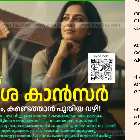
R
അ
വ
ക
സ
ഓ
റ
പ
എന
സ
4
ഒ
മ
ഓ
പ
ഭ
ല
എ