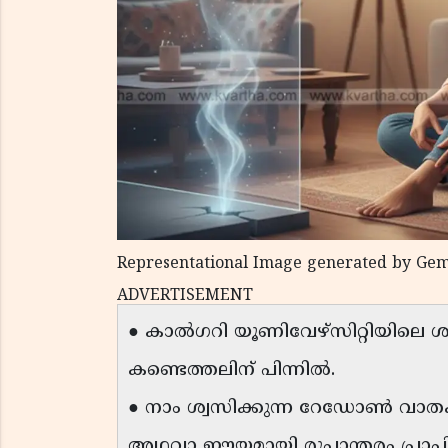
Representational Image generated by Gem
ADVERTISEMENT
● കാൽഗറി യൂണിവേഴ്സിറ്റിയിലെ 
കണ്ടെത്തലിന് പിന്നിൽ.
● നാം ശ്വസിക്കുന്ന റേഡോൺ വാതക
അഥവാ ഈയമായി രൂപാന്തരം പ്രാപിക്