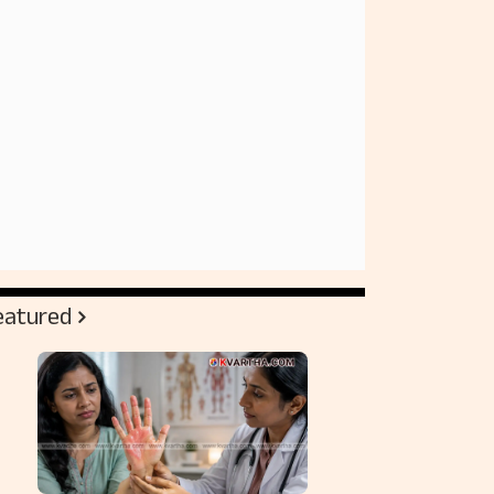
eatured