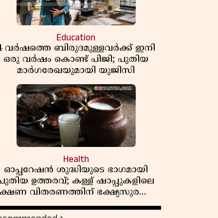
Education
4 വർഷത്തെ ബിരുദമുള്ളവർക്ക് ഇനി
ഒരു വർഷം കൊണ്ട് പിജി; പുതിയ
മാർഗരേഖയുമായി യുജിസി
Health
ഓപ്പറേഷൻ ശുദ്ധിയുടെ ഭാഗമായി
പുതിയ ഉത്തരവ്; കള്ള് ഷാപ്പുകളിലെ
ക്ഷണ വിതരണത്തിന് ഭക്ഷ്യസുരക്ഷാ
ലൈസൻസ് നിർബന്ധമാക്കി
എക്സൈസ്