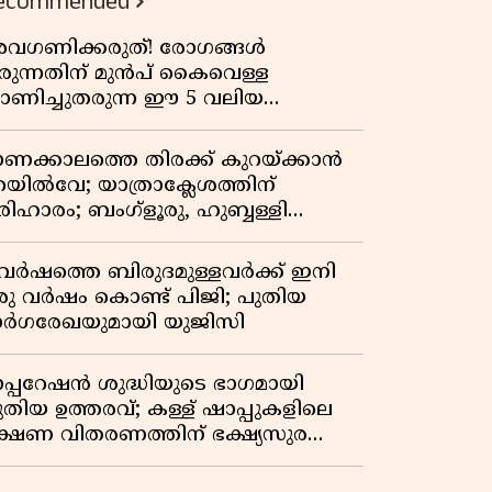
ecommended
വഗണിക്കരുത്! രോഗങ്ങൾ
രുന്നതിന് മുൻപ് കൈവെള്ള
ാണിച്ചുതരുന്ന ഈ 5 വലിയ
ൂചനകൾ അറിയാമോ?
ണക്കാലത്തെ തിരക്ക് കുറയ്ക്കാൻ
െയിൽവേ; യാത്രാക്ലേശത്തിന്
രിഹാരം; ബംഗ്ളൂരു, ഹുബ്ബള്ളി
്നിവിടങ്ങളിൽ നിന്നുള്ള എട്ട്
്പെഷ്യൽ ട്രെയിനുകൾ നീട്ടി
 വർഷത്തെ ബിരുദമുള്ളവർക്ക് ഇനി
രു വർഷം കൊണ്ട് പിജി; പുതിയ
ാർഗരേഖയുമായി യുജിസി
പ്പറേഷൻ ശുദ്ധിയുടെ ഭാഗമായി
ുതിയ ഉത്തരവ്; കള്ള് ഷാപ്പുകളിലെ
ക്ഷണ വിതരണത്തിന് ഭക്ഷ്യസുരക്ഷാ
ൈസൻസ് നിർബന്ധമാക്കി
ക്സൈസ്