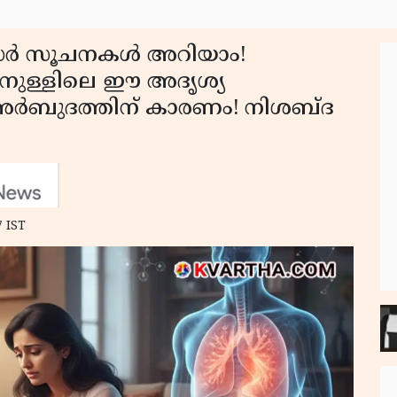
സർ സൂചനകൾ അറിയാം!
ിനുള്ളിലെ ഈ അദൃശ്യ
ബുദത്തിന് കാരണം! നിശബ്ദ
7 IST