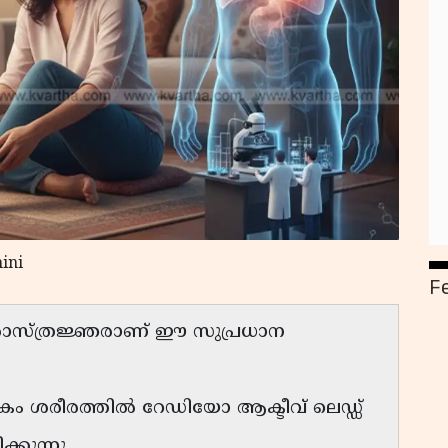
ini
F
ശാസ്ത്രജ്ഞരാണ് ഈ സുപ്രധാന
ം ശരീരത്തിൽ റേഡിയോ ആക്ടീവ് ലെഡ്ഡ്
കുന്നു.