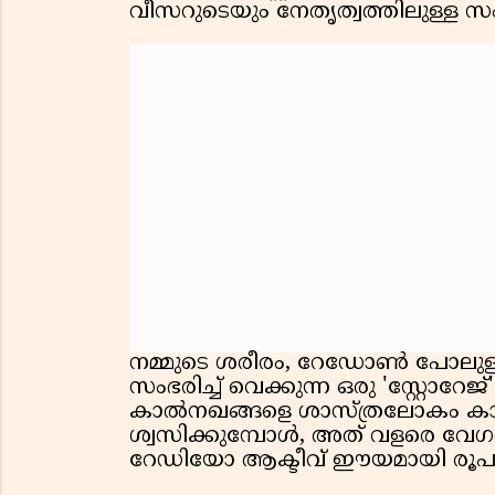
വീസറുടെയും നേതൃത്വത്തിലുള്
നമ്മുടെ ശരീരം, റേഡോൺ പോലുള
സംഭരിച്ച് വെക്കുന്ന ഒരു 'സ്റ്റോ
കാൽനഖങ്ങളെ ശാസ്ത്രലോകം ക
ശ്വസിക്കുമ്പോൾ, അത് വളരെ വേ
റേഡിയോ ആക്ടീവ് ഈയമായി രൂപാന്ത