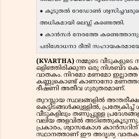
● കൂടുതൽ റേഡോൺ ശ്വസിച്ചവരുട
അധികമായി ലെഡ്ഡ് കണ്ടെത്തി.
● കാൻസർ നേരത്തേ കണ്ടെത്താനു
പരിശോധനാ രീതി സഹായകരമായേക
(KVARTHA)
നമ്മുടെ വീടുകളുടെ
ഒളിഞ്ഞിരിക്കുന്ന ഒരു നിശബ്ദ
വാതകം. നിറമോ മണമോ ഇല്ലാത്
കണ്ണുകൊണ്ട് കാണാനോ മണത്തറി
ഭീഷണി അതീവ ഗുരുതരമാണ്.
തുറസ്സായ സ്ഥലങ്ങളിൽ അന്തരീക്ഷത
കെട്ടിടങ്ങൾക്കുള്ളിൽ, പ്രത്യേകി
വീടുകളിലും തണുപ്പുള്ള പ്രദേശങ്ങളി
വലിയ അളവിൽ അടിഞ്ഞുകൂടുന്നു
പ്രകാരം, ശ്വാസകോശ കാൻസറിന്
സ്ഥാനത്താണ് ഈ അദൃശ്യ വാതക