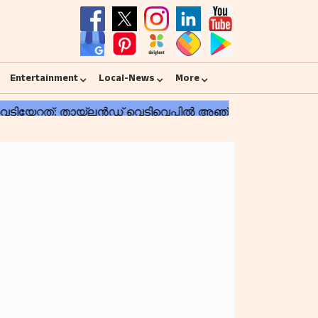
Entertainment
Local-News
More