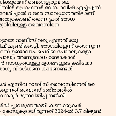
ക്കുമെന്ന് ബെംഗളൂരുവിലെ
ിസിൻ പ്രൊഫസർ ഡോ. രവിഷ് എച്ച്എസ്
്രവേശിച്ചാൽ വളരെ സാവധാനത്തിലാണ്
്. അതുകൊണ്ട് തന്നെ പ്രതിരോധ
് മുറിവിലുള്ള വൈറസിനെ
ാത്രമേ റാബീസ് വരൂ എന്നത് ഒരു
ൂണ്ടിക്കാട്ടി. രോഗമില്ലെന്ന് തോന്നുന്ന
റസ് ഉണ്ടാവാം. ചെറിയ പോറലുകളോ
ൽ പോലും അണുബാധ ഉണ്ടാകാൻ
ാൻ സാധ്യതയുള്ള മൃഗങ്ങളുടെ കടിയോ
്യ വിദഗ്ദ്ധനെ കാണേണ്ടത്
നുകൾ എന്നിവ റാബീസ് വൈറസിനെതിരെ
ക്കുന്നത് വൈറസ് ശരീരത്തിൽ
ക്ടർ മുന്നറിയിപ്പ് നൽകി.
ദ്ധിച്ചുവരുന്നതായി കണക്കുകൾ
്യൺ കേസുകളായിരുന്നത് 2024-ൽ 3.7 മില്യൺ