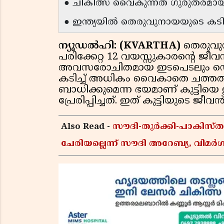
● ചികിത്സ വൈകുന്നത് ഗുരുതരമായ പ്
● ഇന്ത്യയിൽ തെരുവുനായയുടെ കടിയ
ന്യൂഡൽഹി: (KVARTHA)
തെരുവു
പരിക്കേറ്റ 12 വയസ്സുകാരൻ്റെ ജീവ
അവസരോചിതമായ ഇടപെടലും ഡെബ്രി
കടിച്ച് അധികം വൈകാതെ ചത്ത
ബാധിക്കുമെന്ന ഭയമാണ് കുട്ടിയ
പ്രേരിപ്പിച്ചത്. ഇത് കുട്ടിയുടെ
Also Read -
സൗദി-തുർക്കി-പാകിസ
ചേരിയല്ലെന്ന് സൗദി അറേബ്യ, വി