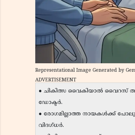
Representational Image Generated by Gem
ADVERTISEMENT
● ചികിത്സ വൈകിയാൽ വൈറസ് തലച
ഡോക്ടർ.
● രോഗമില്ലാത്ത നായകൾക്ക് പോലു
വിദഗ്ധർ.