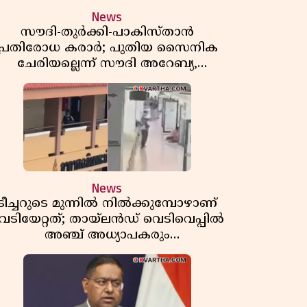
News
സൗദി-തുർക്കി-പാകിസ്താൻ
പ്രതിരോധ കരാർ; പുതിയ സൈനിക
ചേരിയല്ലെന്ന് സൗദി അറേബ്യ,
വിമർശനവുമായി ഇറാൻ
News
ടീച്ചറുടെ മുന്നിൽ നിൽക്കുമ്പോഴാണ്
െടിയേറ്റത്; തായ്‌ലൻഡ് വെടിവെപ്പിൽ
അഞ്ച് അധ്യാപകരും
മുത്തശ്ശീമുത്തശ്ശന്മാരും കൊല്ലപ്പെട്ടു,
മരണസംഖ്യ 7; ഞെട്ടിക്കുന്ന
വെളിപ്പെടുത്തലുകൾ