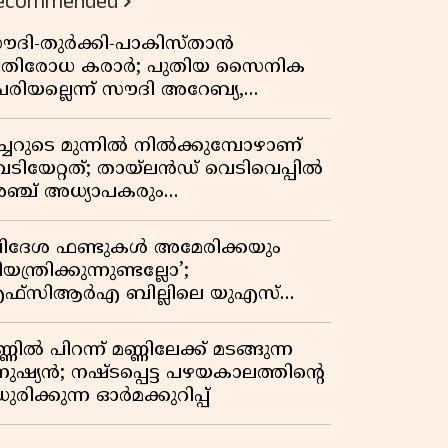
ecommended
ൗദി-തുർക്കി-പാകിസ്താൻ
്രതിരോധ കരാർ; പുതിയ സൈനിക
േരിയല്ലെന്ന് സൗദി അറേബ്യ,
ിമർശനവുമായി ഇറാൻ
ീച്ചറുടെ മുന്നിൽ നിൽക്കുമ്പോഴാണ്
െടിയേറ്റത്; തായ്‌ലൻഡ് വെടിവെപ്പിൽ
ഞ്ച് അധ്യാപകരും
ത്തശ്ശീമുത്തശ്ശന്മാരും കൊല്ലപ്പെട്ടു,
രണസംഖ്യ 7; ഞെട്ടിക്കുന്ന
വിദേശ ഫണ്ടുകൾ അമേരിക്കയും
െളിപ്പെടുത്തലുകൾ
യന്ത്രിക്കുന്നുണ്ടല്ലോ’;
ഫ്സിആർഎ ബില്ലിലെ യുഎസ്
ിമർശനങ്ങൾക്ക് മറുപടിയുമായി ഇന്ത്യ
്ണിൽ പിറന്ന് മണ്ണിലേക്ക് മടങ്ങുന്ന
നുഷ്യൻ; നഷ്ടപ്പെട്ട പഴയകാലത്തിൻ്റെ
ുരിക്കുന്ന ഓർമക്കുറിപ്പ്