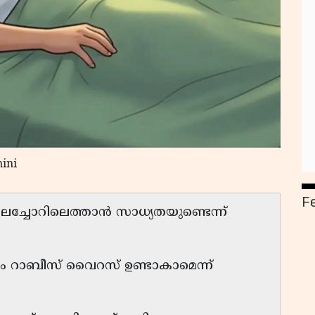
ini
F
്ചോറിലെത്താൻ സാധ്യതയുണ്ടെന്ന്
ം റാബീസ് വൈറസ് ഉണ്ടാകാമെന്ന്