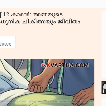
 12-കാരൻ: അമ്മയുടെ
നിക ചികിത്സയും ജീവിതം