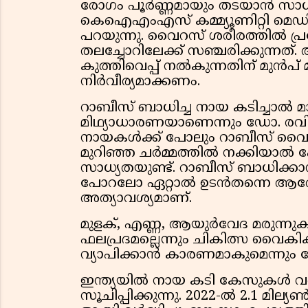
രോഗം പൂർണ്ണമായും തടയാൻ സാധി
കെഐഎംഎസ് കമ്മ്യൂണിറ്റി മെഡ
പറയുന്നു. വൈറസ് ശരീരത്തിൽ പ
തലച്ചോറിലേക്ക് സഞ്ചരിക്കുന്നത
കുത്തിവെപ്പ് നൽകുന്നതിന് മുൻപ
നിർവീര്യമാക്കണം.
റാബീസ് ബാധിച്ച നായ കടിച്ചാൽ മ
മിഥ്യാധാരണയാണെന്നും ഡോ. രവിഷ് ച
നായകൾക്ക് പോലും റാബീസ് വൈ
മുറിഞ്ഞ ചർമ്മത്തിൽ നക്കിയാ
സാധ്യതയുണ്ട്. റാബീസ് ബാധിക്ക
പോറലോ ഏറ്റാൽ ഉടൻതന്നെ ആരോഗ
അത്യാവശ്യമാണ്.
മുളക്, എണ്ണ, ആയുർവേദ മരുന്
ഫലപ്രദമല്ലെന്നും ചികിത്സ വൈകി
വ്യാപിക്കാൻ കാരണമാകുമെന്നും ഡോ
ഇന്ത്യയിൽ നായ കടി കേസുകൾ വർ
സൂചിപ്പിക്കുന്നു. 2022-ൽ 2.1 മില