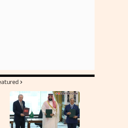
eatured