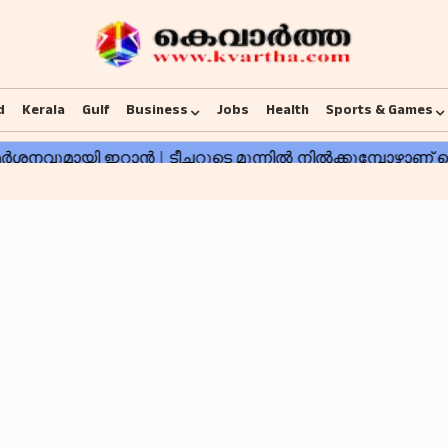
d
Kerala
Gulf
Business
Jobs
Health
Sports & Games