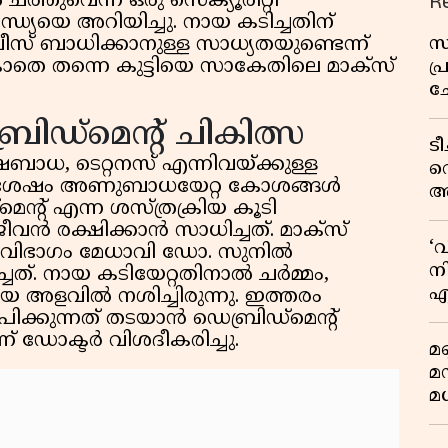
R
ചത്തുവെന്ന് ഒരു സെക്യൂരിറ്റി
ധ്യയെ അറിയിച്ചു. നായ കടിച്ചതിന്
സ
സ് ബാധിക്കാനുള്ള സാധ്യതയുണ്ടെന്ന്
ൈകാതെ തന്നെ കുട്ടിയെ സാകേതിലെ മാക്സ്
പ
ച
വ
ഡ്‌മെൻ്റ് ചികിത്സ
ട
ധ, ടെറ്റനസ് എന്നിവയ്ക്കുള്ള
വ
നുശേഷം അണുബാധയേറ്റ കോശങ്ങൾ
അ
മെൻ്റ് എന്ന ശസ്ത്രക്രിയ കൂടി
മു
വൻ രക്ഷിക്കാൻ സാധിച്ചത്. മാക്സ്
മ
‘
റി വിഭാഗം മേധാവി ഡോ. സുനിൽ
വ
നി
ത്. നായ കടിയേറ്റതിനാൽ ചർമ്മം,
എ
യ അളവിൽ നശിച്ചിരുന്നു. ഇത്തരം
വ
്കുന്നത് തടയാൻ ഡെബ്രിഡ്‌മെൻ്റ്
് ഡോക്ടർ വിശദീകരിച്ചു.
മണ
മ
മധ