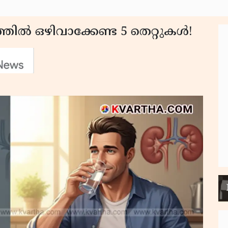
്തിൽ ഒഴിവാക്കേണ്ട 5 തെറ്റുകൾ!