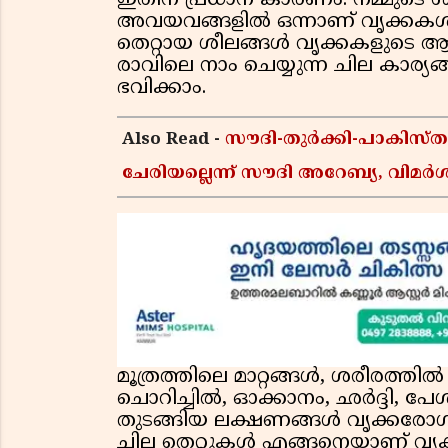
ഇതിന് പ്രധാന കാരണം. നമ്മുടെ ശരീ
അവയവങ്ങളിൽ ഒന്നാണ് വൃക്കകൾ. 
തെറ്റായ ശീലങ്ങൾ വൃക്കകളുടെ ആ
രാവിലെ നാം ചെയ്യുന്ന ചില കാര
ഭവിക്കാം.
Also Read -
സൗദി-തുർക്കി-പാകിസ
ചേരിയല്ലെന്ന് സൗദി അറേബ്യ, വി
മൂത്രത്തിലെ മാറ്റങ്ങൾ, ശരീരത്ത
ചൊറിച്ചിൽ, ഓക്കാനം, ഛർദ്ദി, പേശീ
തുടങ്ങിയ ലക്ഷണങ്ങൾ വൃക്കരോഗത
ചില തെറ്റുകൾ എങ്ങനെയാണ് വൃക്