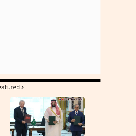
eatured