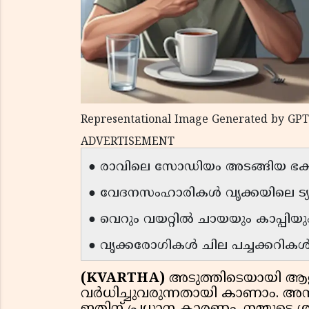
Representational Image Generated by GPT
ADVERTISEMENT
● രാവിലെ സോഡിയം അടങ്ങിയ ഭക
● വേദനസംഹാരികൾ വൃക്കയിലെ ട്യ
● വെറും വയറ്റിൽ ചായയും കാപ്പിയും ര
● വൃക്കരോഗികൾ ചില പച്ചക്കറിക
(KVARTHA)
അടുത്തിടെയായി ആ
വർധിച്ചുവരുന്നതായി കാണാം.