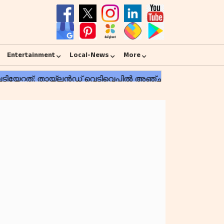
Entertainment
Local-News
More