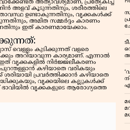
R
കേണ്ടത് അത്യാവശ്യമാണ്, പ്രത്യേകിച്ച്
ിനിൻ അളവ് കൂടുന്നതിനും, ശരീരത്തിലെ
സ
താവസ്ഥ ഉണ്ടാകുന്നതിനും, വൃക്കകൾക്ക്
പ
്നതിനും, അമിത സമ്മർദ്ദം കാരണം
ച
്നതിനും ഇത് കാരണമായേക്കാം.
വ
കുന്നത്:
ട
വ
ാസ് വെള്ളം കുടിക്കുന്നത് വളരെ
അ
ർക്കും അറിയാവുന്ന കാര്യമാണ്. എന്നാൽ
. ഇത് വൃക്കകളിൽ നിർജ്ജലീകരണം
മു
 പുറന്തള്ളാൻ കഴിയാതെ വരികയും
മ
‘
ക് ശരിയായി പ്രവർത്തിക്കാൻ കഴിയാതെ
വ
നി
്ധിക്കുകയും, വൃക്കയിലെ കല്ലുകൾക്ക്
എ
ഇത് ഭാവിയിൽ വൃക്കകളുടെ ആരോഗ്യത്തെ
വ
മണ
മ
മധ