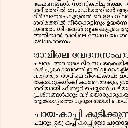
ഭക്ഷണങ്ങൾ, സംസ്കരിച്ച ഭക്ഷണങ്
ശരീരത്തിൽ സോഡിയത്തിന്റെ അളവ് 
ദീർഘനേരം കൂടുതൽ വെള്ളം നിലനിർ
ശരീരത്തിൽ നീർക്കെട്ടിനും ഉയർന്
ഇത്തരം ശീലങ്ങൾ വൃക്കകളുടെ 
അതിനാൽ രാവിലെ സോഡിയം അടങ്
ഒഴിവാക്കണം.
രാവിലെ വേദനസംഹാരി
പലരും അവരുടെ ദിവസം ആരംഭിക
കഴിച്ചുകൊണ്ടാണ്. ഇത് വൃക്കകള
വരുത്തും. രാവിലെ ദീർഘകാലം ഇവ
തകരാറുകൾക്ക് കാരണമാകും, ഇത്
ശരിയായി ഫിൽട്ടർ ചെയ്യാൻ കഴ
പ്രശ്നങ്ങൾക്കും വഴിയൊരുക്കുകയു
ആരോഗ്യത്തെ ഗുരുതരമായി ബാധിക
ചായ-കാപ്പി കുടിക്കുന
പലരും ഒരു കപ്പ് കാപ്പിയോ ചായയോ