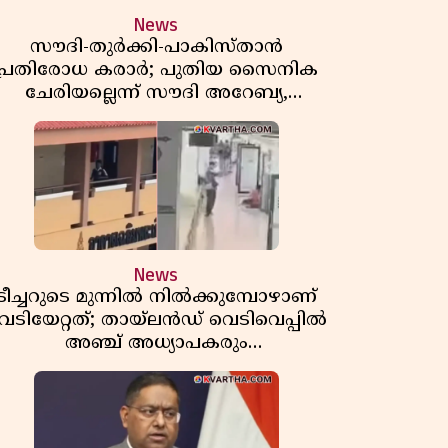
News
സൗദി-തുർക്കി-പാകിസ്താൻ
പ്രതിരോധ കരാർ; പുതിയ സൈനിക
ചേരിയല്ലെന്ന് സൗദി അറേബ്യ,
വിമർശനവുമായി ഇറാൻ
News
ടീച്ചറുടെ മുന്നിൽ നിൽക്കുമ്പോഴാണ്
െടിയേറ്റത്; തായ്‌ലൻഡ് വെടിവെപ്പിൽ
അഞ്ച് അധ്യാപകരും
മുത്തശ്ശീമുത്തശ്ശന്മാരും കൊല്ലപ്പെട്ടു,
മരണസംഖ്യ 7; ഞെട്ടിക്കുന്ന
വെളിപ്പെടുത്തലുകൾ