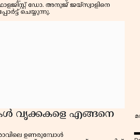
ജിസ്റ്റ് ഡോ. അനുജ് ജയ്‌സ്വാളിനെ
ട്ട്‌ ചെയ്യുന്നു.
വ
റുകൾ വൃക്കകളെ എങ്ങനെ
മ
 രാവിലെ ഉണരുമ്പോൾ