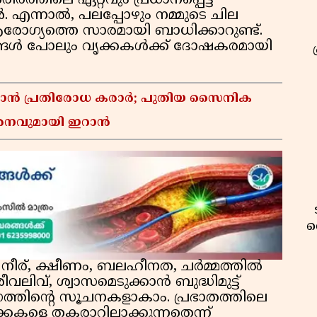
രത്തിലെ ഏറ്റവും പ്രധാനപ്പെട്ട
എന്നാൽ, പലപ്പോഴും നമ്മുടെ ചില
രോഗ്യത്തെ സാരമായി ബാധിക്കാറുണ്ട്.
്യങ്ങൾ പോലും വൃക്കകൾക്ക് ദോഷകരമായി
്താൻ പ്രതിരോധ കരാർ; പുതിയ സൈനിക
മർശനവുമായി ഇറാൻ
വ
ിൽ നീര്, ക്ഷീണം, ബലഹീനത, ചർമ്മത്തിൽ
വലിവ്, ശ്വാസമെടുക്കാൻ ബുദ്ധിമുട്ട്
്തിന്റെ സൂചനകളാകാം. പ്രഭാതത്തിലെ
കകളെ തകരാറിലാക്കുന്നതെന്ന്