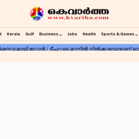
d
Kerala
Gulf
Business
Jobs
Health
Sports & Games