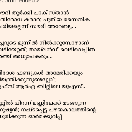
ecommended
ൗദി-തുർക്കി-പാകിസ്താൻ
്രതിരോധ കരാർ; പുതിയ സൈനിക
േരിയല്ലെന്ന് സൗദി അറേബ്യ,
ിമർശനവുമായി ഇറാൻ
ീച്ചറുടെ മുന്നിൽ നിൽക്കുമ്പോഴാണ്
െടിയേറ്റത്; തായ്‌ലൻഡ് വെടിവെപ്പിൽ
ഞ്ച് അധ്യാപകരും
ത്തശ്ശീമുത്തശ്ശന്മാരും കൊല്ലപ്പെട്ടു,
രണസംഖ്യ 7; ഞെട്ടിക്കുന്ന
വിദേശ ഫണ്ടുകൾ അമേരിക്കയും
െളിപ്പെടുത്തലുകൾ
യന്ത്രിക്കുന്നുണ്ടല്ലോ’;
ഫ്സിആർഎ ബില്ലിലെ യുഎസ്
ിമർശനങ്ങൾക്ക് മറുപടിയുമായി ഇന്ത്യ
്ണിൽ പിറന്ന് മണ്ണിലേക്ക് മടങ്ങുന്ന
നുഷ്യൻ; നഷ്ടപ്പെട്ട പഴയകാലത്തിൻ്റെ
ുരിക്കുന്ന ഓർമക്കുറിപ്പ്