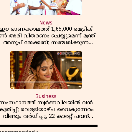
News
ഈ ഓണക്കാലത്ത് 1,65,000 മെട്രിക്
ൺ അരി വിതരണം ചെയ്യുമെന്ന് മന്ത്രി
അനൂപ് ജേക്കബ്; സഞ്ചരിക്കുന്ന
റേഷൻ കടകൾക്ക് തുടക്കം
Business
സംസ്ഥാനത്ത് സ്വർണവിലയിൽ വൻ
കുതിപ്പ്; വെള്ളിയാഴ്ച വൈകുന്നേരം
വീണ്ടും വർധിച്ചു, 22 കാരറ്റ് പവന്
1,10,920 രൂപയായി