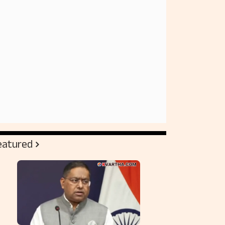
eatured