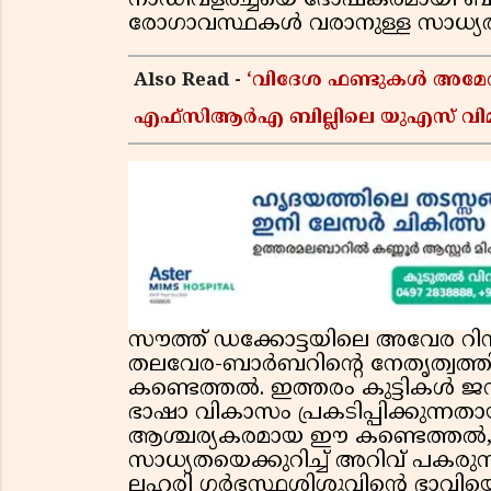
നാഡീവളർച്ചയെ ദോഷകരമായി ബാ
രോഗാവസ്ഥകൾ വരാനുള്ള സാധ്യ
Also Read -
‘വിദേശ ഫണ്ടുകൾ അമേരിക്ക
എഫ്സിആർഎ ബില്ലിലെ യുഎസ് വിമർശ
സൗത്ത് ഡക്കോട്ടയിലെ അവേര റിസർച്ച്
തലവേര-ബാർബറിൻ്റെ നേതൃത്വത്
കണ്ടെത്തൽ. ഇത്തരം കുട്ടികൾ ജനിച
ഭാഷാ വികാസം പ്രകടിപ്പിക്കുന്നത
ആശ്ചര്യകരമായ ഈ കണ്ടെത്തൽ, ക
സാധ്യതയെക്കുറിച്ച് അറിവ് പകരുന
ലഹരി ഗർഭസ്ഥശിശുവിൻ്റെ ഭാവിയെപ