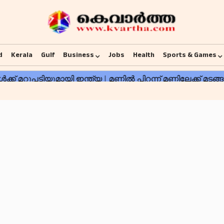
d
Kerala
Gulf
Business
Jobs
Health
Sports & Games