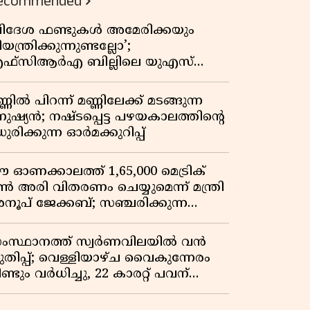
ecommended
വിദേശ ഫണ്ടുകൾ അമേരിക്കയും
യന്ത്രിക്കുന്നുണ്ടല്ലോ’;
ഫ്സിആർഎ ബില്ലിലെ യുഎസ്
ിമർശനങ്ങൾക്ക് മറുപടിയുമായി ഇന്ത്യ
്ണിൽ പിറന്ന് മണ്ണിലേക്ക് മടങ്ങുന്ന
നുഷ്യൻ; നഷ്ടപ്പെട്ട പഴയകാലത്തിൻ്റെ
ുരിക്കുന്ന ഓർമക്കുറിപ്പ്
 ഓണക്കാലത്ത് 1,65,000 മെട്രിക്
ൺ അരി വിതരണം ചെയ്യുമെന്ന് മന്ത്രി
നൂപ് ജേക്കബ്; സഞ്ചരിക്കുന്ന
േഷൻ കടകൾക്ക് തുടക്കം
ംസ്ഥാനത്ത് സ്വർണവിലയിൽ വൻ
ുതിപ്പ്; വെള്ളിയാഴ്ച വൈകുന്നേരം
ണ്ടും വർധിച്ചു, 22 കാരറ്റ് പവന്
,10,920 രൂപയായി