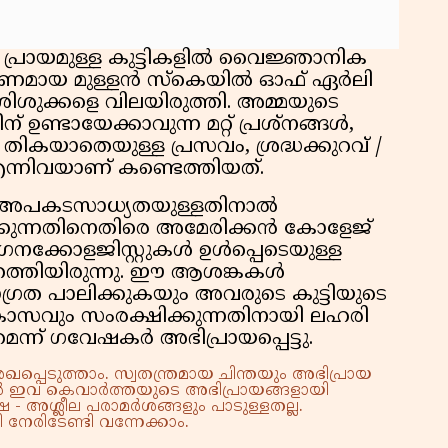
 പ്രായമുള്ള കുട്ടികളിൽ വൈജ്ഞാനിക
രണമായ മുള്ളൻ സ്കെയിൽ ഓഫ് ഏർലി
ശുക്കളെ വിലയിരുത്തി. അമ്മയുടെ
്ടായേക്കാവുന്ന മറ്റ് പ്രശ്നങ്ങൾ,
ികയാതെയുള്ള പ്രസവം, ശ്രദ്ധക്കുറവ് /
 എന്നിവയാണ് കണ്ടെത്തിയത്.
ന് അപകടസാധ്യതയുള്ളതിനാൽ
്കുന്നതിനെതിരെ അമേരിക്കൻ കോളേജ്
ൈനക്കോളജിസ്റ്റുകൾ ഉൾപ്പെടെയുള്ള
്തിയിരുന്നു. ഈ ആശങ്കകൾ
്രത പാലിക്കുകയും അവരുടെ കുട്ടിയുടെ
കാസവും സംരക്ഷിക്കുന്നതിനായി ലഹരി
ന് ഗവേഷകർ അഭിപ്രായപ്പെട്ടു.
്പെടുത്താം. സ്വതന്ത്രമായ ചിന്തയും അഭിപ്രായ
്നാൽ ഇവ കെവാർത്തയുടെ അഭിപ്രായങ്ങളായി
 - അശ്ലീല പരാമർശങ്ങളും പാടുള്ളതല്ല.
നേരിടേണ്ടി വന്നേക്കാം.