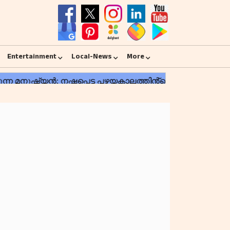
Entertainment
Local-News
More