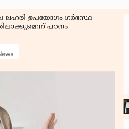
ലെ ലഹരി ഉപയോഗം ഗർഭസ്ഥ
ിലാക്കുമെന്ന് പഠനം