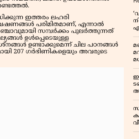
R
്ടെത്തൽ.
‘
ിക്കുന്ന ഇത്തരം ലഹരി
നി
ഗവേഷണങ്ങൾ പരിമിതമാണ്, എന്നാൽ
എ
്ചാവുമായി സമ്പർക്കം പുലർത്തുന്നത്
വ
യങ്ങൾ ഉൾപ്പെടെയുള്ള
രശ്നങ്ങൾ ഉണ്ടാക്കുമെന്ന് ചില പഠനങ്ങൾ
മണ
 ഭാഗമായി 207 ഗർഭിണികളെയും അവരുടെ
മ
മധ
ഈ
ട
അ
റ
സ
ക
വീ
1