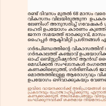
രണ്ട് ദിവസം മുതൽ 68 മാസം വരെ
വികസനം വിലയിരുത്തുന്ന ഉപക
ലേണിംഗ് അനുസരിച്ച് ഗവേഷകർ ശി
ലഹരി ഉപയോഗം കാരണം കുഞ്ഞിന് ഉണ
ജനന സമയത്ത് ഭാരക്കുറവ്, മാസം ത
ഹൈപ്പർ ആക്ടിവിറ്റി പ്രശ്നങ്ങൾ
ഗർഭപിണ്ഡത്തിൻ്റെ വികാസത്തി
ഗർഭകാലത്ത് കഞ്ചാവ് ഉപയോഗിക
ഓഫ് ഒബ്സ്റ്റട്രീഷ്യൻസ് ആൻഡ് ഗ
മെഡിക്കൽ സംഘടനകൾ രംഗത്തെത
കണക്കിലെടുത്ത്, ഗർഭിണികൾ ജാഗ
മൊത്തത്തിലുള്ള ആരോഗ്യവും വി
ഉപയോഗം ഒഴിവാക്കുകയും വേണമെന്
ഇവിടെ വായനക്കാർക്ക് അഭിപ്രായങ്ങൾ രേഖപ
പ്രകടനവും പ്രോത്സാഹിപ്പിക്കുന്നു. എന
കണക്കാക്കരുത്. അധിക്ഷേപങ്ങളും വിദ്വേഷ
ലംഘിക്കുന്നവർക്ക് ശക്തമായ നിയമനടപടി 