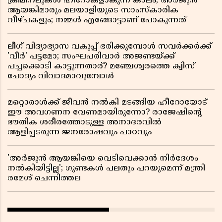
ക്രിമിനലുകൾ ഹീറോകളാകുന്ന കാലം; അർജുൻ
ആയങ്കിമാരും മലയാളിയുടെ സാംസ്കാരിക
വീഴ്ചകളും; നമ്മൾ എങ്ങോട്ടാണ് പോകുന്നത്
ലീഗ് വിദ്യാഭ്യാസ വകുപ്പ് ഭരിക്കുമ്പോൾ സവർക്കർക്ക്
'വീർ' പട്ടമോ; സംഘപരിവാർ അജണ്ടയ്ക്ക്
പച്ചക്കൊടി കാട്ടുന്നതാര്? മഞ്ചേശ്വരത്തെ ക്വിസ്
ചോദ്യം വിവാദമാവുമ്പോൾ
മറ്റൊരാൾക്ക് ജീവൻ നൽകി മടങ്ങിയ ഹീറോയോട്
ഈ അവഗണന വേണമായിരുന്നോ? രാജേഷിൻ്റെ
ഭൗതിക ശരീരത്തോടുള്ള അനാദരവിൽ
ആളിപ്പടരുന്ന ജനരോഷവും പാഠവും
'അർജുൻ ആയങ്കിയെ വെടിവെക്കാൻ നിർദേശം
നൽകിയിട്ടില്ല'; ഗുണ്ടകൾ പലതും പറയുമെന്ന് മന്ത്രി
രമേശ് ചെന്നിത്തല