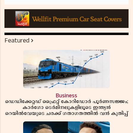
Featured
Business
ഡെഡിക്കേറ്റഡ് ഫ്രൈറ്റ് കോറിഡോർ പൂർണസജ്ജം;
കാർഗോ ടെർമിനലുകളിലൂടെ ഇന്ത്യൻ
റെയിൽവേയുടെ ചരക്ക് ഗതാഗതത്തിൽ വൻ കുതിപ്പ്