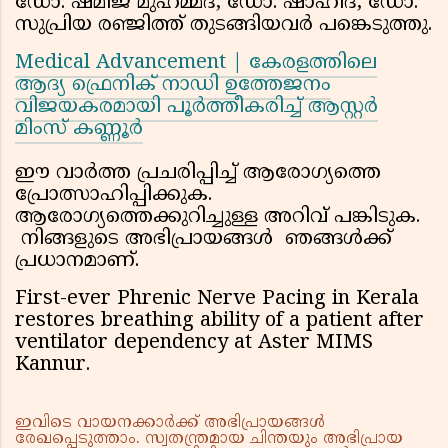
ഡോ. ഷമീജ് മുഹമ്മദ്, ഡോ. ഷാഹിദ്, ഡോ.
സുപ്രിയ രഞ്ജിത്ത് തുടങ്ങിയവർ പങ്കെടുത്തു.
Medical Advancement | കേരളത്തിലെ
ആദ്യ ഫ്രെനിക് നാഡി ഉത്തേജനം
വിജയകരമായി പൂർത്തീകരിച്ച് ആസ്റ്റർ
മിംസ് കണ്ണൂർ
ഈ വാർത്ത പ്രചരിപ്പിച്ച് ആരോഗ്യത്തെ
പ്രോത്സാഹിപ്പിക്കുക.
ആരോഗ്യത്തെക്കുറിച്ചുള്ള അറിവ് പങ്കിടുക.
നിങ്ങളുടെ അഭിപ്രായങ്ങൾ ഞങ്ങൾക്ക്
പ്രധാനമാണ്.
First-ever Phrenic Nerve Pacing in Kerala
restores breathing ability of a patient after
ventilator dependency at Aster MIMS
Kannur.
ഇവിടെ വായനക്കാർക്ക് അഭിപ്രായങ്ങൾ
രേഖപ്പെടുത്താം. സ്വതന്ത്രമായ ചിന്തയും അഭിപ്രായ