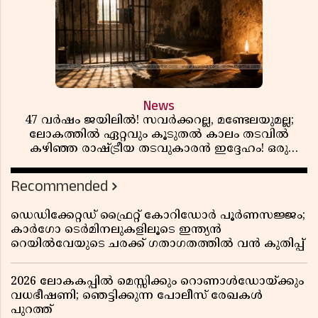
News
47 വർഷം ജയിലിൽ! സവർക്കറല്ല, മണ്ടേലയുമല്ല;
ലോകത്തിൽ ഏറ്റവും കൂടുതൽ കാലം തടവിൽ
കഴിഞ്ഞ രാഷ്ട്രീയ തടവുകാരൻ ഇദ്ദേഹം! ഒരു
ഇന്ത്യൻ സ്വാതന്ത്ര്യസമര സേനാനിയുടെ വേറിട്ട കഥ
Recommended
ഡെഡിക്കേറ്റഡ് ഫ്രൈറ്റ് കോറിഡോർ പൂർണസജ്ജം;
കാർഗോ ടെർമിനലുകളിലൂടെ ഇന്ത്യൻ
റെയിൽവേയുടെ ചരക്ക് ഗതാഗതത്തിൽ വൻ കുതിപ്പ്
2026 ലോകകപ്പിൽ മെസ്സിക്കും റൊണാൾഡോയ്ക്കും
വധഭീഷണി; ഞെട്ടിക്കുന്ന പോലീസ് രേഖകൾ
പുറത്ത്