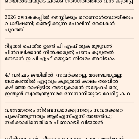
റെയിൽവേയുടെ ചരക്ക് ഗതാഗതത്തിൽ വൻ കുതിപ്പ്
2026 ലോകകപ്പിൽ മെസ്സിക്കും റൊണാൾഡോയ്ക്കും
വധഭീഷണി; ഞെട്ടിക്കുന്ന പോലീസ് രേഖകൾ
പുറത്ത്
റിട്ടയർ ചെയ്ത ഉടൻ പി എഫ് തുക മുഴുവൻ
പിൻവലിക്കാൻ നിൽക്കരുത്; പണം കൂടുതൽ
നേടാൻ ഇ പി എഫ് ഒയുടെ നിയമം അറിയാം
47 വർഷം ജയിലിൽ! സവർക്കറല്ല, മണ്ടേലയുമല്ല;
ലോകത്തിൽ ഏറ്റവും കൂടുതൽ കാലം തടവിൽ
കഴിഞ്ഞ രാഷ്ട്രീയ തടവുകാരൻ ഇദ്ദേഹം! ഒരു
ഇന്ത്യൻ സ്വാതന്ത്ര്യസമര സേനാനിയുടെ വേറിട്ട കഥ
വന്ദേമാതരം നിർബന്ധമാക്കുന്നതും സവർക്കറെ
പുകഴ്ത്തുന്നതും ആർഎസ്എസ് അജൻഡ;
സർക്കാരിനെതിരെ പിണറായി വിജയൻ