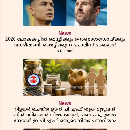
News
2026 ലോകകപ്പിൽ മെസ്സിക്കും റൊണാൾഡോയ്ക്കും
വധഭീഷണി; ഞെട്ടിക്കുന്ന പോലീസ് രേഖകൾ
പുറത്ത്
News
റിട്ടയർ ചെയ്ത ഉടൻ പി എഫ് തുക മുഴുവൻ
പിൻവലിക്കാൻ നിൽക്കരുത്; പണം കൂടുതൽ
നേടാൻ ഇ പി എഫ് ഒയുടെ നിയമം അറിയാം