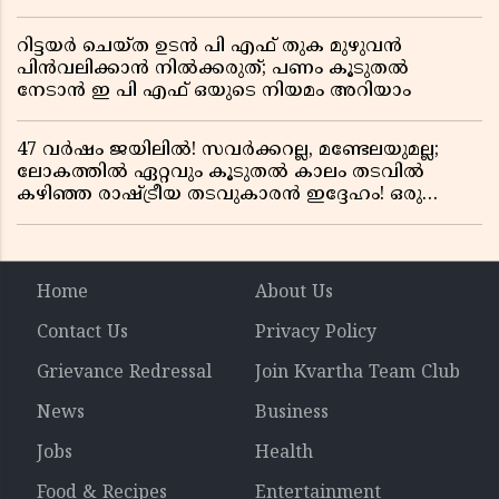
റിട്ടയർ ചെയ്ത ഉടൻ പി എഫ് തുക മുഴുവൻ
പിൻവലിക്കാൻ നിൽക്കരുത്; പണം കൂടുതൽ
നേടാൻ ഇ പി എഫ് ഒയുടെ നിയമം അറിയാം
47 വർഷം ജയിലിൽ! സവർക്കറല്ല, മണ്ടേലയുമല്ല;
ലോകത്തിൽ ഏറ്റവും കൂടുതൽ കാലം തടവിൽ
കഴിഞ്ഞ രാഷ്ട്രീയ തടവുകാരൻ ഇദ്ദേഹം! ഒരു
ഇന്ത്യൻ സ്വാതന്ത്ര്യസമര സേനാനിയുടെ വേറിട്ട കഥ
Home
About Us
Contact Us
Privacy Policy
Grievance Redressal
Join Kvartha Team Club
News
Business
Jobs
Health
Food & Recipes
Entertainment