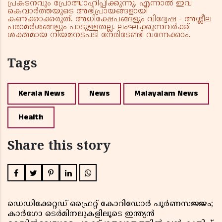
പ്രകടനവും പ്രോത്സാഹിപ്പിക്കുന്നു. എന്നാൽ ഇവ
കെവാർത്തയുടെ അഭിപ്രായങ്ങളായി
കണക്കാക്കരുത്. അധിക്ഷേപങ്ങളും വിദ്വേഷ - അശ്ലീല
പരാമർശങ്ങളും പാടുള്ളതല്ല. ലംഘിക്കുന്നവർക്ക്
ശക്തമായ നിയമനടപടി നേരിടേണ്ടി വന്നേക്കാം.
Tags
Kerala News
News
Malayalam News
Health
Share this story
ഡെഡിക്കേറ്റഡ് ഫ്രൈറ്റ് കോറിഡോർ പൂർണസജ്ജം;
കാർഗോ ടെർമിനലുകളിലൂടെ ഇന്ത്യൻ