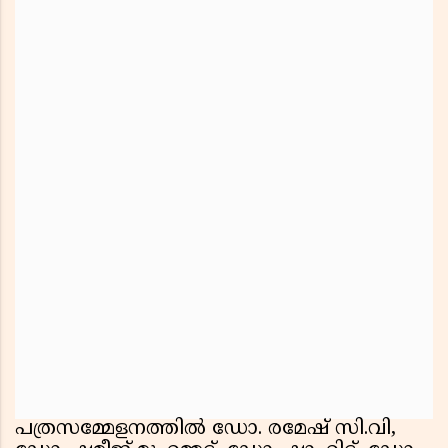
പത്രസമ്മേളനത്തിൽ ഡോ. രമേഷ് സി.വി,