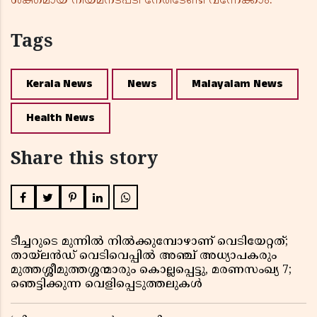
ശക്തമായ നിയമനടപടി നേരിടേണ്ടി വന്നേക്കാം.
Tags
Kerala News
News
Malayalam News
Health News
Share this story
ടീച്ചറുടെ മുന്നിൽ നിൽക്കുമ്പോഴാണ് വെടിയേറ്റത്;
തായ്‌ലൻഡ് വെടിവെപ്പിൽ അഞ്ച് അധ്യാപകരും
മുത്തശ്ശീമുത്തശ്ശന്മാരും കൊല്ലപ്പെട്ടു, മരണസംഖ്യ 7;
ഞെട്ടിക്കുന്ന വെളിപ്പെടുത്തലുകൾ