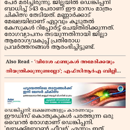
പേർ മരിച്ചിരുന്നു. ജില്ലയിൽ ഡെങ്കിപ്പനി
ബാധിച്ച് 543 പേരാണ് ഈ മാസം മാത്രം
ചികിത്സ തേടിയത്. മണ്ണാർക്കാട്
മേഖലയിലാണ് ഏറ്റവും കൂടുതൽ
കേസുകൾ റിപ്പോർട്ട് ചെയ്തിരിക്കുന്നത്.
രോഗവ്യാപനം തടയുന്നതിനായി ജില്ലാ
ആരോഗ്യവകുപ്പ് പ്രതിരോധ
പ്രവർത്തനങ്ങൾ ആരംഭിച്ചിട്ടുണ്ട്.
Also Read -
‘വിദേശ ഫണ്ടുകൾ അമേരിക്കയും
നിയന്ത്രിക്കുന്നുണ്ടല്ലോ’; എഫ്സിആർഎ ബില്ലിലെ
യുഎസ് വിമർശനങ്ങൾക്ക് മറുപടിയുമായി ഇന്ത്യ
ഡെങ്കിപ്പനി: ലക്ഷണങ്ങളും കാരണവും
ഈഡിസ് കൊതുകുകൾ പരത്തുന്ന ഒരു
വൈറൽ രോഗമാണ് ഡെങ്കിപ്പനി.
'ബ്രേക്ക്ബോൺ ഫീവർ' എന്നും ഇത്