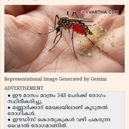
Representational Image Generated by Gemini
ADVERTISEMENT
● ഈ മാസം മാത്രം 543 പേർക്ക് രോഗം
സ്ഥിരീകരിച്ചു.
● മണ്ണാർക്കാട് മേഖലയിലാണ് കൂടുതൽ
രോഗികൾ.
● ഈഡിസ് കൊതുകുകൾ വഴി പകരുന്ന
വൈറൽ രോഗമാണിത്.