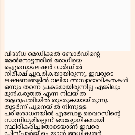
വിദഗ്ധ മെഡിക്കൽ ബോർഡിൻ്റെ
മേൽനോട്ടത്തിൽ രോഗിയെ
ഐസൊലേഷൻ വാർഡിൽ
നിരീക്ഷിച്ചുവരികയായിരുന്നു. ഇവരുടെ
ലക്ഷണങ്ങളിൽ വലിയ അസ്വാഭാവികതകൾ
ഒന്നും തന്നെ പ്രകടമായിരുന്നില്ല എങ്കിലും
മുൻകരുതൽ എന്ന നിലയിൽ
ആശുപത്രിയിൽ തുടരുകയായിരുന്നു.
തുടർന്ന് പൂനെയിൽ നിന്നുള്ള
പരിശോധനയിൽ എബോള വൈറസിൻ്റെ
സാന്നിധ്യമില്ലെന്ന് ഔദ്യോഗികമായി
സ്ഥിരീകരിച്ചതോടെയാണ് ഇവരെ
ഡിസ്ചാർജ് ചെയ്യാൻ അധികൃതർ