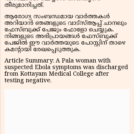
തീരുമാനിച്ചത്.
ആരോഗ്യ സംബന്ധമായ വാർത്തകൾ
അറിയാൻ ഞങ്ങളുടെ വാട്സ്ആപ്പ് ചാനലും
ഫേസ്ബുക്ക് പേജും ഫോളോ ചെയ്യുക.
നിങ്ങളുടെ അഭിപ്രായങ്ങൾ ഫേസ്ബുക്ക്
പേജിൽ ഈ വാർത്തയുടെ പോസ്റ്റിന് താഴെ
കമൻ്റായി രേഖപ്പെടുത്തുക.
Article Summary: A Pala woman with
suspected Ebola symptoms was discharged
from Kottayam Medical College after
testing negative.