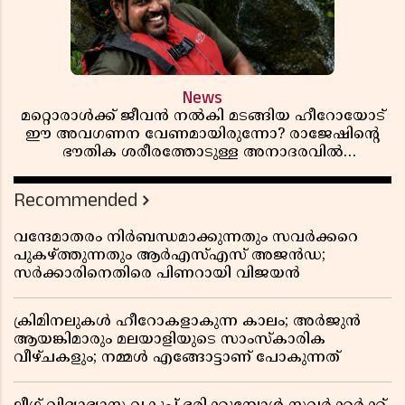
News
മറ്റൊരാൾക്ക് ജീവൻ നൽകി മടങ്ങിയ ഹീറോയോട്
ഈ അവഗണന വേണമായിരുന്നോ? രാജേഷിൻ്റെ
ഭൗതിക ശരീരത്തോടുള്ള അനാദരവിൽ
ആളിപ്പടരുന്ന ജനരോഷവും പാഠവും
Recommended
വന്ദേമാതരം നിർബന്ധമാക്കുന്നതും സവർക്കറെ
പുകഴ്ത്തുന്നതും ആർഎസ്എസ് അജൻഡ;
സർക്കാരിനെതിരെ പിണറായി വിജയൻ
ക്രിമിനലുകൾ ഹീറോകളാകുന്ന കാലം; അർജുൻ
ആയങ്കിമാരും മലയാളിയുടെ സാംസ്കാരിക
വീഴ്ചകളും; നമ്മൾ എങ്ങോട്ടാണ് പോകുന്നത്