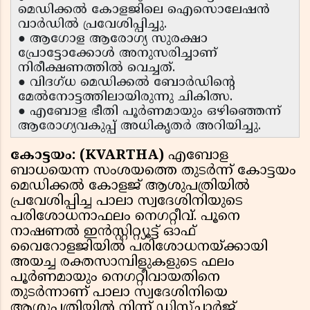
മെഡിക്കൽ കോളജിലെ ഐസൊലേഷൻ
വാർഡിൽ പ്രവേശിപ്പിച്ചു.
● ആഗോള ആരോഗ്യ സുരക്ഷാ
പ്രോട്ടോക്കോൾ അനുസരിച്ചാണ്
നിരീക്ഷണത്തിൽ വെച്ചത്.
● വിദഗ്ധ മെഡിക്കൽ ബോർഡിൻ്റെ
മേൽനോട്ടത്തിലായിരുന്നു ചികിത്സ.
● എബോള ഭീതി പൂർണമായും ഒഴിഞ്ഞെന്ന്
ആരോഗ്യവകുപ്പ് അധികൃതർ അറിയിച്ചു.
കോട്ടയം: (KVARTHA)
എബോള
ബാധയെന്ന സംശയത്തെ തുടർന്ന് കോട്ടയം
മെഡിക്കൽ കോളജ് ആശുപത്രിയിൽ
പ്രവേശിപ്പിച്ച പാലാ സ്വദേശിനിയുടെ
പരിശോധനാഫലം നെഗറ്റീവ്. പൂനെ
നാഷണൽ ഇൻസ്റ്റിറ്റ്യൂട്ട് ഓഫ്
വൈറോളജിയിൽ പരിശോധനയ്ക്കായി
അയച്ച രക്തസാമ്പിളുകളുടെ ഫലം
പൂർണമായും നെഗറ്റീവായതിനെ
തുടർന്നാണ് പാലാ സ്വദേശിനിയെ
ആശുപത്രിയിൽ നിന്ന് ഡിസ്ചാർജ്