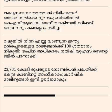
മുനീർ; പിഎം ശ്രീ പദ്ധതിയിലും പ്രതികരണം
ലക്ഷ്യസ്ഥാനത്തെത്താൻ നിമിഷങ്ങൾ
ബാക്കിനിൽക്കെ ദുരന്തം; ബിടതിയിൽ
കെഎസ്ആർടിസി ബസ് തലകീഴായി മറിഞ്ഞ്
ഡ്രൈവറും കണ്ടക്ടറും മരിച്ചു
റഷ്യയിൽ നിന്ന് എണ്ണ വാങ്ങുന്ന ഇന്ത്യ
ഉൾപ്പെടെയുള്ള രാജ്യങ്ങൾക്ക് 100 ശതമാനം
നികുതി; ട്രംപിന് അധികാരം നൽകി യുഎസ് സെനറ്റ്
ബിൽ പാസാക്കി
23,731 കോടി രൂപയുടെ ഗോബർധൻ പദ്ധതിക്ക്
കേന്ദ്ര കാബിനറ്റ് അംഗീകാരം; കാർഷിക
മാലിന്യങ്ങൾ ഇനി ഊർജമാകും