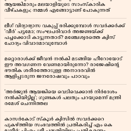
ആയങ്കിമാരും മലയാളിയുടെ സാംസ്കാരിക
വീഴ്ചകളും; നമ്മൾ എങ്ങോട്ടാണ് പോകുന്നത്
ലീഗ് വിദ്യാഭ്യാസ വകുപ്പ് ഭരിക്കുമ്പോൾ സവർക്കർക്ക്
'വീർ' പട്ടമോ; സംഘപരിവാർ അജണ്ടയ്ക്ക്
പച്ചക്കൊടി കാട്ടുന്നതാര്? മഞ്ചേശ്വരത്തെ ക്വിസ്
ചോദ്യം വിവാദമാവുമ്പോൾ
മറ്റൊരാൾക്ക് ജീവൻ നൽകി മടങ്ങിയ ഹീറോയോട്
ഈ അവഗണന വേണമായിരുന്നോ? രാജേഷിൻ്റെ
ഭൗതിക ശരീരത്തോടുള്ള അനാദരവിൽ
ആളിപ്പടരുന്ന ജനരോഷവും പാഠവും
'അർജുൻ ആയങ്കിയെ വെടിവെക്കാൻ നിർദേശം
നൽകിയിട്ടില്ല'; ഗുണ്ടകൾ പലതും പറയുമെന്ന് മന്ത്രി
രമേശ് ചെന്നിത്തല
കാസർകോട് സ്കൂൾ ക്വിസിൽ സവർക്കറെ
പുകഴ്ത്തിയ സംഭവത്തിൽ പ്രതികരിച്ച് എം കെ