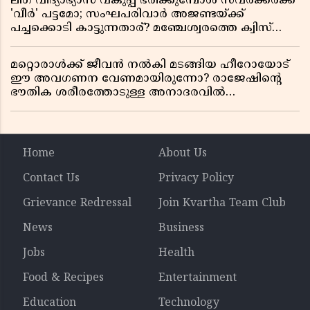
ലീഗ് വിദ്യാഭ്യാസ വകുപ്പ് ഭരിക്കുമ്പോൾ സവർക്കർക്ക്
'വീർ' പട്ടമോ; സംഘപരിവാർ അജണ്ടയ്ക്ക്
പച്ചക്കൊടി കാട്ടുന്നതാര്? മഞ്ചേശ്വരത്തെ ക്വിസ്
ചോദ്യം വിവാദമാവുമ്പോൾ
മറ്റൊരാൾക്ക് ജീവൻ നൽകി മടങ്ങിയ ഹീറോയോട്
ഈ അവഗണന വേണമായിരുന്നോ? രാജേഷിൻ്റെ
ഭൗതിക ശരീരത്തോടുള്ള അനാദരവിൽ
ആളിപ്പടരുന്ന ജനരോഷവും പാഠവും
Home
About Us
Contact Us
Privacy Policy
Grievance Redressal
Join Kvartha Team Club
News
Business
Jobs
Health
Food & Recipes
Entertainment
Education
Technology