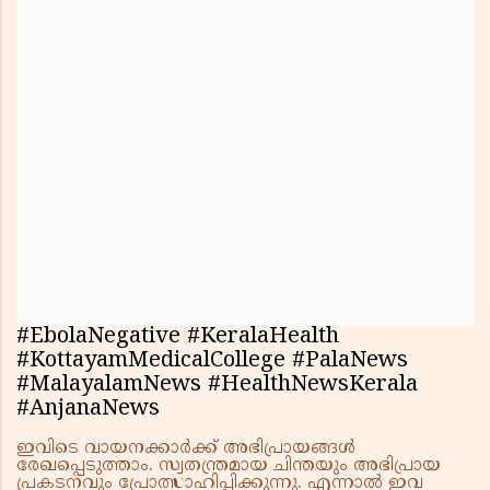
#EbolaNegative #KeralaHealth
#KottayamMedicalCollege #PalaNews
#MalayalamNews #HealthNewsKerala
#AnjanaNews
ഇവിടെ വായനക്കാർക്ക് അഭിപ്രായങ്ങൾ
രേഖപ്പെടുത്താം. സ്വതന്ത്രമായ ചിന്തയും അഭിപ്രായ
പ്രകടനവും പ്രോത്സാഹിപ്പിക്കുന്നു. എന്നാൽ ഇവ