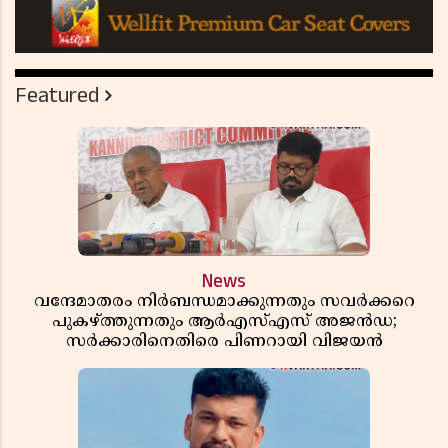
Featured
News
വന്ദേമാതരം നിർബന്ധമാക്കുന്നതും സവർക്കറെ
പുകഴ്ത്തുന്നതും ആർഎസ്എസ് അജൻഡ;
സർക്കാരിനെതിരെ പിണറായി വിജയൻ