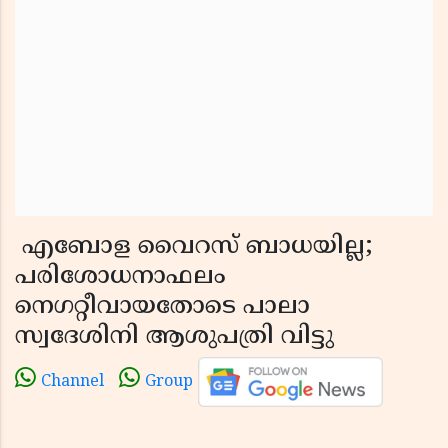
എബോള വൈറസ് ബാധയില്ല;
പരിശോധനാഫലം
നെഗറ്റീവായതോടെ പാലാ
സ്വദേശിനി ആശുപത്രി വിട്ടു
Channel
Group