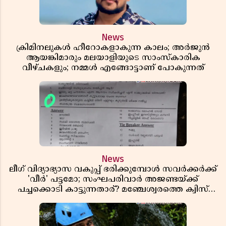
News
ക്രിമിനലുകൾ ഹീറോകളാകുന്ന കാലം; അർജുൻ
ആയങ്കിമാരും മലയാളിയുടെ സാംസ്കാരിക
വീഴ്ചകളും; നമ്മൾ എങ്ങോട്ടാണ് പോകുന്നത്
News
ലീഗ് വിദ്യാഭ്യാസ വകുപ്പ് ഭരിക്കുമ്പോൾ സവർക്കർക്ക്
'വീർ' പട്ടമോ; സംഘപരിവാർ അജണ്ടയ്ക്ക്
പച്ചക്കൊടി കാട്ടുന്നതാര്? മഞ്ചേശ്വരത്തെ ക്വിസ്
ചോദ്യം വിവാദമാവുമ്പോൾ