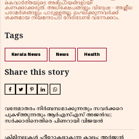
കെവാർത്തയുടെ അഭിപ്രായങ്ങളായി
കണക്കാക്കരുത്. അധിക്ഷേപങ്ങളും വിദ്വേഷ - അശ്ലീല
പരാമർശങ്ങളും പാടുള്ളതല്ല. ലംഘിക്കുന്നവർക്ക്
ശക്തമായ നിയമനടപടി നേരിടേണ്ടി വന്നേക്കാം.
Tags
Kerala News
News
Health
Share this story
വന്ദേമാതരം നിർബന്ധമാക്കുന്നതും സവർക്കറെ
പുകഴ്ത്തുന്നതും ആർഎസ്എസ് അജൻഡ;
സർക്കാരിനെതിരെ പിണറായി വിജയൻ
ക്രിമിനലുകൾ ഹീറോകളാകുന്ന കാലം; അർജുൻ