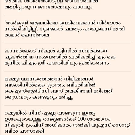
ഭൗതിക ശരീരത്തോടുള്ള അനാദരവിൽ
ആളിപ്പടരുന്ന ജനരോഷവും പാഠവും
'അർജുൻ ആയങ്കിയെ വെടിവെക്കാൻ നിർദേശം
നൽകിയിട്ടില്ല'; ഗുണ്ടകൾ പലതും പറയുമെന്ന് മന്ത്രി
രമേശ് ചെന്നിത്തല
കാസർകോട് സ്കൂൾ ക്വിസിൽ സവർക്കറെ
പുകഴ്ത്തിയ സംഭവത്തിൽ പ്രതികരിച്ച് എം കെ
മുനീർ; പിഎം ശ്രീ പദ്ധതിയിലും പ്രതികരണം
ലക്ഷ്യസ്ഥാനത്തെത്താൻ നിമിഷങ്ങൾ
ബാക്കിനിൽക്കെ ദുരന്തം; ബിടതിയിൽ
കെഎസ്ആർടിസി ബസ് തലകീഴായി മറിഞ്ഞ്
ഡ്രൈവറും കണ്ടക്ടറും മരിച്ചു
റഷ്യയിൽ നിന്ന് എണ്ണ വാങ്ങുന്ന ഇന്ത്യ
ഉൾപ്പെടെയുള്ള രാജ്യങ്ങൾക്ക് 100 ശതമാനം
നികുതി; ട്രംപിന് അധികാരം നൽകി യുഎസ് സെനറ്റ്
ബിൽ പാസാക്കി