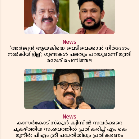
News
'അർജുൻ ആയങ്കിയെ വെടിവെക്കാൻ നിർദേശം
നൽകിയിട്ടില്ല'; ഗുണ്ടകൾ പലതും പറയുമെന്ന് മന്ത്രി
രമേശ് ചെന്നിത്തല
News
കാസർകോട് സ്കൂൾ ക്വിസിൽ സവർക്കറെ
പുകഴ്ത്തിയ സംഭവത്തിൽ പ്രതികരിച്ച് എം കെ
മുനീർ; പിഎം ശ്രീ പദ്ധതിയിലും പ്രതികരണം