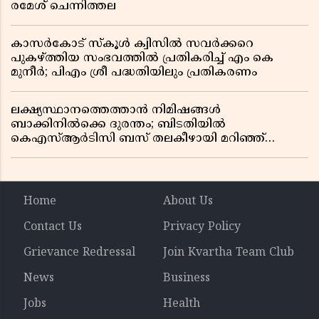
രമേശ് ചെന്നിത്തല
കാസർകോട് സ്കൂൾ ക്വിസിൽ സവർക്കറെ
പുകഴ്ത്തിയ സംഭവത്തിൽ പ്രതികരിച്ച് എം കെ
മുനീർ; പിഎം ശ്രീ പദ്ധതിയിലും പ്രതികരണം
ലക്ഷ്യസ്ഥാനത്തെത്താൻ നിമിഷങ്ങൾ
ബാക്കിനിൽക്കെ ദുരന്തം; ബിടതിയിൽ
കെഎസ്ആർടിസി ബസ് തലകീഴായി മറിഞ്ഞ്
ഡ്രൈവറും കണ്ടക്ടറും മരിച്ചു
Home
About Us
Contact Us
Privacy Policy
Grievance Redressal
Join Kvartha Team Club
News
Business
Jobs
Health