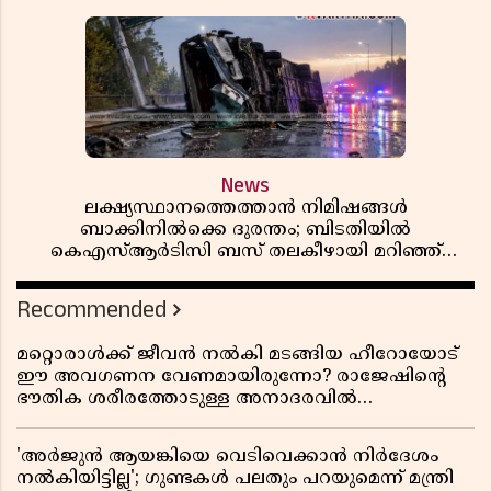
News
ലക്ഷ്യസ്ഥാനത്തെത്താൻ നിമിഷങ്ങൾ
ബാക്കിനിൽക്കെ ദുരന്തം; ബിടതിയിൽ
കെഎസ്ആർടിസി ബസ് തലകീഴായി മറിഞ്ഞ്
ഡ്രൈവറും കണ്ടക്ടറും മരിച്ചു
Recommended
മറ്റൊരാൾക്ക് ജീവൻ നൽകി മടങ്ങിയ ഹീറോയോട്
ഈ അവഗണന വേണമായിരുന്നോ? രാജേഷിൻ്റെ
ഭൗതിക ശരീരത്തോടുള്ള അനാദരവിൽ
ആളിപ്പടരുന്ന ജനരോഷവും പാഠവും
'അർജുൻ ആയങ്കിയെ വെടിവെക്കാൻ നിർദേശം
നൽകിയിട്ടില്ല'; ഗുണ്ടകൾ പലതും പറയുമെന്ന് മന്ത്രി