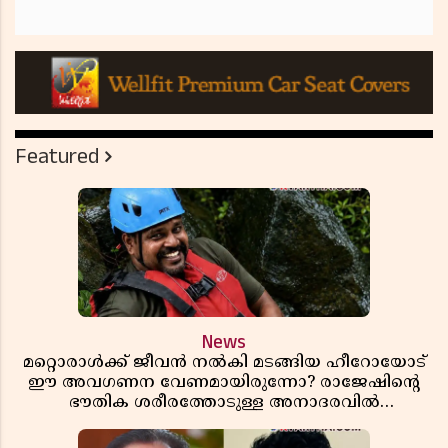
Featured
News
മറ്റൊരാൾക്ക് ജീവൻ നൽകി മടങ്ങിയ ഹീറോയോട്
ഈ അവഗണന വേണമായിരുന്നോ? രാജേഷിൻ്റെ
ഭൗതിക ശരീരത്തോടുള്ള അനാദരവിൽ
ആളിപ്പടരുന്ന ജനരോഷവും പാഠവും