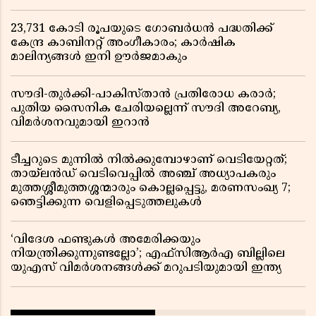
23,731 കോടി രൂപയുടെ ഗോബർധൻ പദ്ധതിക്ക്
കേന്ദ്ര കാബിനറ്റ് അംഗീകാരം; കാർഷിക
മാലിന്യങ്ങൾ ഇനി ഊർജമാകും
സൗദി-തുർക്കി-പാകിസ്താൻ പ്രതിരോധ കരാർ;
പുതിയ സൈനിക ചേരിയല്ലെന്ന് സൗദി അറേബ്യ,
വിമർശനവുമായി ഇറാൻ
ടീച്ചറുടെ മുന്നിൽ നിൽക്കുമ്പോഴാണ് വെടിയേറ്റത്;
തായ്‌ലൻഡ് വെടിവെപ്പിൽ അഞ്ച് അധ്യാപകരും
മുത്തശ്ശീമുത്തശ്ശന്മാരും കൊല്ലപ്പെട്ടു, മരണസംഖ്യ 7;
ഞെട്ടിക്കുന്ന വെളിപ്പെടുത്തലുകൾ
‘വിദേശ ഫണ്ടുകൾ അമേരിക്കയും
നിയന്ത്രിക്കുന്നുണ്ടല്ലോ’; എഫ്സിആർഎ ബില്ലിലെ
യുഎസ് വിമർശനങ്ങൾക്ക് മറുപടിയുമായി ഇന്ത്യ