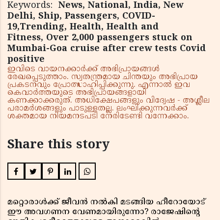
Keywords:
News, National, India, New
Delhi, Ship, Passengers, COVID-
19,Trending, Health, Health and
Fitness, Over 2,000 passengers stuck on
Mumbai-Goa cruise after crew tests Covid
positive
ഇവിടെ വായനക്കാർക്ക് അഭിപ്രായങ്ങൾ
രേഖപ്പെടുത്താം. സ്വതന്ത്രമായ ചിന്തയും അഭിപ്രായ
പ്രകടനവും പ്രോത്സാഹിപ്പിക്കുന്നു. എന്നാൽ ഇവ
കെവാർത്തയുടെ അഭിപ്രായങ്ങളായി
കണക്കാക്കരുത്. അധിക്ഷേപങ്ങളും വിദ്വേഷ - അശ്ലീല
പരാമർശങ്ങളും പാടുള്ളതല്ല. ലംഘിക്കുന്നവർക്ക്
ശക്തമായ നിയമനടപടി നേരിടേണ്ടി വന്നേക്കാം.
Share this story
മറ്റൊരാൾക്ക് ജീവൻ നൽകി മടങ്ങിയ ഹീറോയോട്
ഈ അവഗണന വേണമായിരുന്നോ? രാജേഷിൻ്റെ