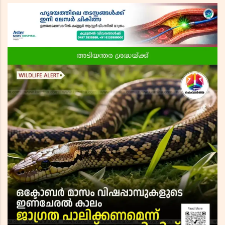
നാലിടത്ത് ചുവപ്പ് ജാഗ്രത