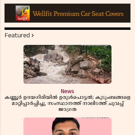
Featured
News
കണ്ണൂർ ഉദയഗിരിയിൽ ഉരുൾപൊട്ടൽ; കുടുംബങ്ങളെ
മാറ്റിപ്പാർപ്പിച്ചു, സംസ്ഥാനത്ത് നാലിടത്ത് ചുവപ്പ്
ജാഗ്രത