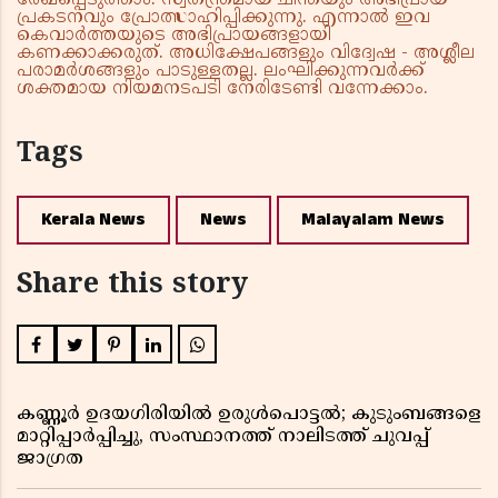
രേഖപ്പെടുത്താം. സ്വതന്ത്രമായ ചിന്തയും അഭിപ്രായ
പ്രകടനവും പ്രോത്സാഹിപ്പിക്കുന്നു. എന്നാൽ ഇവ
കെവാർത്തയുടെ അഭിപ്രായങ്ങളായി
കണക്കാക്കരുത്. അധിക്ഷേപങ്ങളും വിദ്വേഷ - അശ്ലീല
പരാമർശങ്ങളും പാടുള്ളതല്ല. ലംഘിക്കുന്നവർക്ക്
ശക്തമായ നിയമനടപടി നേരിടേണ്ടി വന്നേക്കാം.
Tags
Kerala News
News
Malayalam News
Share this story
കണ്ണൂർ ഉദയഗിരിയിൽ ഉരുൾപൊട്ടൽ; കുടുംബങ്ങളെ
മാറ്റിപ്പാർപ്പിച്ചു, സംസ്ഥാനത്ത് നാലിടത്ത് ചുവപ്പ്
ജാഗ്രത