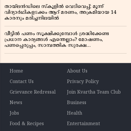
തായ്‌ലൻഡിലെ സ്‌കൂളിൽ വെടിവെപ്പ്; മൂന്ന്
വിദ്യാർഥികളടക്കം ആറ് മരണം, അക്രമിയായ 14
കാരനും മരിച്ചനിലയിൽ
വീട്ടിൽ പണം സൂക്ഷിക്കുമ്പോൾ ശ്രദ്ധിക്കേണ്ട
പ്രധാന കാര്യങ്ങൾ എന്തെല്ലാം? മോഷണം,
പണപ്പെരുപ്പം, സാമ്പത്തിക സുരക്ഷ
എന്നിവയെക്കുറിച്ച് അറിയാം
Home
About Us
Contact Us
Privacy Policy
Grievance Redressal
Join Kvartha Team Club
News
Business
Jobs
Health
Food & Recipes
Entertainment