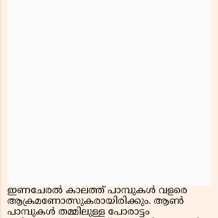
ഇണചേരൽ കാലത്ത് പാമ്പുകൾ വളരെ
ആക്രമണോത്സുകരായിരിക്കും. ആൺ
പാമ്പുകൾ തമ്മിലുള്ള പോരാട്ടം