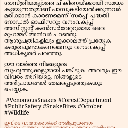
ശാസ്ത്രീയമല്ലാത്ത ചികിത്സയ്ക്കായി സമയം
കളയുന്നതുമാണ് പാമ്പുകടിയേല്‍ക്കുന്നവര്‍
മരിക്കാന്‍ കാരണമെന്ന് ‘സര്‍പ്പ’ പദ്ധതി
നോഡല്‍ ഓഫീസറും വനംവകുപ്പ്
അസിസ്റ്റന്റ് കണ്‍സര്‍വേറ്ററുമായ വൈ
മുഹമ്മദ് അന്‍വര്‍ പറഞ്ഞു.
ആശുപത്രികളിലും ഇക്കാലത്ത് പ്രത്യേക
കരുതലുണ്ടാകണമെന്നും വനംവകുപ്പ്
അധികൃതര്‍ പറഞ്ഞു.
ഈ വാർത്ത നിങ്ങളുടെ
സുഹൃത്തുക്കളുമായി പങ്കിടുക! അവരും ഈ
വിവരം അറിയട്ടെ. നിങ്ങളുടെ
അഭിപ്രായങ്ങൾ രേഖപ്പെടുത്തുകയും
ചെയ്യുക.
#VenomousSnakes #ForestDepartment
#PublicSafety #SnakeBites #October
#Wildlife
ഇവിടെ വായനക്കാർക്ക് അഭിപ്രായങ്ങൾ