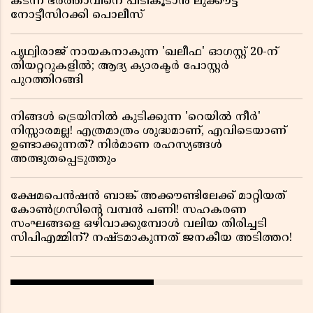
കടന്ന ഭർത്താവിനെ പിടികൂടാൻ ലുക്കൗട്ട്
നോട്ടീസിറക്കി പൊലീസ്
പൃഥ്വിരാജ് നായകനാകുന്ന 'ഖലീഫ' ഓഗസ്റ്റ് 20-ന്
തിയറ്ററുകളിൽ; ആദ്യ ക്യാരക്ടർ പോസ്റ്റർ
പുറത്തിറങ്ങി
നിങ്ങൾ ട്രെയിനിൽ കുടിക്കുന്ന 'റെയിൽ നീർ'
നിസ്സാരമല്ല! എത്രമാത്രം ശുദ്ധമാണ്, എവിടെയാണ്
ഉണ്ടാക്കുന്നത്? നിർമാണ രഹസ്യങ്ങൾ
അത്ഭുതപ്പെടുത്തും
ക്ഷേമപെൻഷൻ ബാങ്ക് അക്കൗണ്ടിലേക്ക് മാറ്റിയത്
കോൺഗ്രസിന്റെ വമ്പൻ പണി! സഹകരണ
സംഘങ്ങളെ ഒഴിവാക്കുമ്പോൾ വലിയ തിരിച്ചടി
സിപിഎമ്മിന്? നഷ്ടമാകുന്നത് ജനകീയ അടിത്തറ!