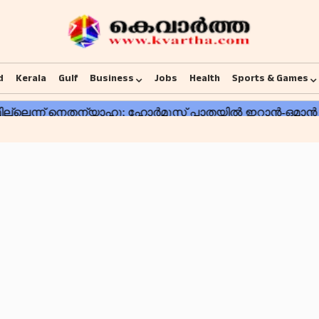
d
Kerala
Gulf
Business
Jobs
Health
Sports & Games