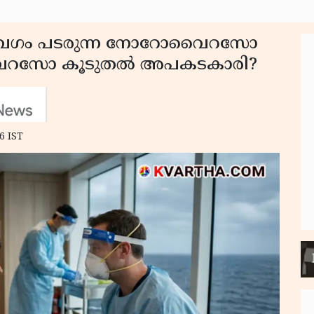
േഗം പടരുന്ന നോറോവൈറസോ
ൈറസോ കൂടുതൽ അപകടകാരി?
6 IST