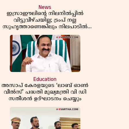
News
ഇസ്രാഈലിന്റെ നിലനിൽപ്പിൽ
വിട്ടുവീഴ്ചയില്ല; ട്രംപ് നല്ല
സുഹൃത്താണെങ്കിലും നിലപാടിൽ
മാറ്റമില്ലെന്ന് നെതന്യാഹു; ഹോർമുസ്
പാതയിൽ ഇറാൻ-ഒമാൻ ധാരണ,
തടസ്സമായി യുഎസ് ഭീഷണി
Education
അസാപ് കേരളയുടെ ‘ലാബ് ഓൺ
വീൽസ്’ പദ്ധതി മുഖ്യമന്ത്രി വി ഡി
സതീശൻ ഉദ്ഘാടനം ചെയ്യും