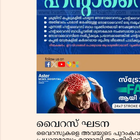
വൈറസ് ഘടന
വൈറസുകളെ അവയുടെ പുറംകവചത