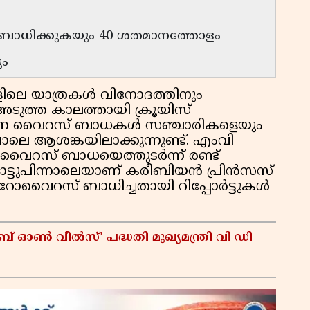
ബാധിക്കുകയും 40 ശതമാനത്തോളം
ും
ലെ യാത്രകൾ വിനോദത്തിനും
 അടുത്ത കാലത്തായി ക്രൂയിസ്
്പെടുന്ന വൈറസ് ബാധകൾ സഞ്ചാരികളെയും
െ ആശങ്കയിലാക്കുന്നുണ്ട്. എംവി
വൈറസ് ബാധയെത്തുടർന്ന് രണ്ട്
 തൊട്ടുപിന്നാലെയാണ് കരീബിയൻ പ്രിൻസസ്
റോവൈറസ് ബാധിച്ചതായി റിപ്പോർട്ടുകൾ
ഓൺ വീൽസ്’ പദ്ധതി മുഖ്യമന്ത്രി വി ഡി