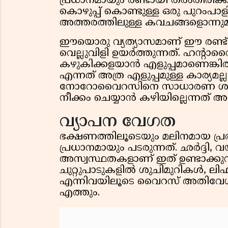
പ്രധാനമായും രണ്ടായി തരംതിരിക
കൊഴുപ്പ് കൊണ്ടുള്ള ഒരു പുറംപ
അത്തരത്തിലുള്ള കവചങ്ങളൊന്നുമ
ഈയൊരു വ്യത്യാസമാണ് ഈ രണ്ട
വെല്ലുവിളി ഉയർത്തുന്നത്. ഹന്റ
കഴുകിക്കളയാൻ എളുപ്പമാണെങ്ക
എന്നത് അത്ര എളുപ്പമുള്ള കാര്യമല്ല. പ
നോറോവൈറസിനെ സാധാരണ ശുച
നീക്കം ചെയ്യാൻ കഴിയില്ലെന്നത് അതി
വ്യാപന വേഗത
ഭക്ഷണത്തിലൂടെയും മലിനമായ പ
പ്രധാനമായും പടരുന്നത്. ഛർദ്ദി,
അസ്വസ്ഥതകളാണ് ഇത് ഉണ്ടാക്കു
ചുറ്റുപാടുകളിൽ ശുചിമുറികൾ, ലി
എന്നിവയിലൂടെ വൈറസ് അതിവേഗം ഒ
എത്തും.