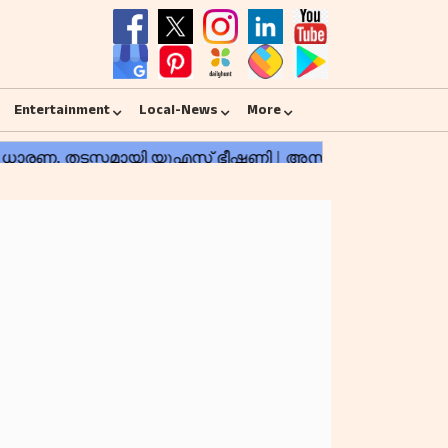
Entertainment
Local-News
More