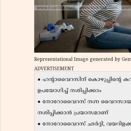
Representational Image generated by Gem
ADVERTISEMENT
● ഹന്റാവൈറസിന് കൊഴുപ്പിൻ്റെ ക
ഉപയോഗിച്ച് നശിപ്പിക്കാം
● നോറോവൈറസ് നഗ്ന വൈറസായ
നശിപ്പിക്കാൻ പ്രയാസമാണ്
● നോറോവൈറസ് ഛർദ്ദി, വയറിളക്ക