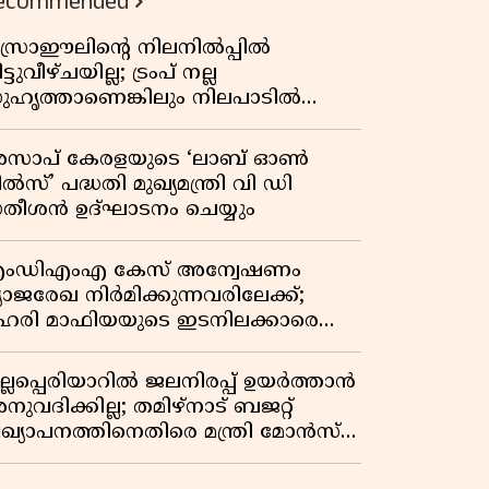
ecommended
സ്രാഈലിന്റെ നിലനിൽപ്പിൽ
ട്ടുവീഴ്ചയില്ല; ട്രംപ് നല്ല
ുഹൃത്താണെങ്കിലും നിലപാടിൽ
റ്റമില്ലെന്ന് നെതന്യാഹു; ഹോർമുസ്
ാതയിൽ ഇറാൻ-ഒമാൻ ധാരണ,
സാപ് കേരളയുടെ ‘ലാബ് ഓൺ
ടസ്സമായി യുഎസ് ഭീഷണി
ൽസ്’ പദ്ധതി മുഖ്യമന്ത്രി വി ഡി
തീശൻ ഉദ്ഘാടനം ചെയ്യും
ംഡിഎംഎ കേസ് അന്വേഷണം
്യാജരേഖ നിർമിക്കുന്നവരിലേക്ക്;
ഹരി മാഫിയയുടെ ഇടനിലക്കാരെ
ുടുക്കി കണ്ണൂർ സിറ്റി പൊലീസ്
ുല്ലപ്പെരിയാറിൽ ജലനിരപ്പ് ഉയർത്താൻ
ുവദിക്കില്ല; തമിഴ്നാട് ബജറ്റ്
്രഖ്യാപനത്തിനെതിരെ മന്ത്രി മോൻസ്
ോസഫ്