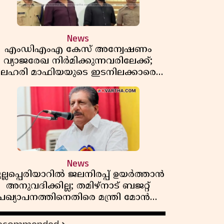
News
എംഡിഎംഎ കേസ് അന്വേഷണം
വ്യാജരേഖ നിർമിക്കുന്നവരിലേക്ക്;
ലഹരി മാഫിയയുടെ ഇടനിലക്കാരെ
കുടുക്കി കണ്ണൂർ സിറ്റി പൊലീസ്
News
ുല്ലപ്പെരിയാറിൽ ജലനിരപ്പ് ഉയർത്താൻ
അനുവദിക്കില്ല; തമിഴ്നാട് ബജറ്റ്
പ്രഖ്യാപനത്തിനെതിരെ മന്ത്രി മോൻസ്
ജോസഫ്