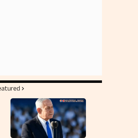
eatured