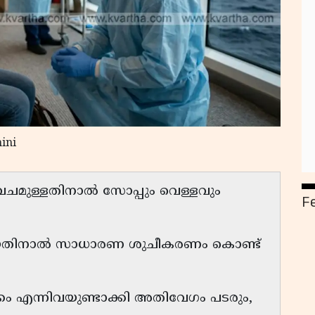
ini
വചമുള്ളതിനാൽ സോപ്പും വെള്ളവും
F
തിനാൽ സാധാരണ ശുചീകരണം കൊണ്ട്
ം എന്നിവയുണ്ടാക്കി അതിവേഗം പടരും,