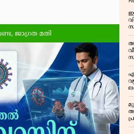
R
ഇ
വി
സ
മാ
പ
അ
ത
വീ
സ
എ
വ
ല
ക
മ
അന
പ
ജ