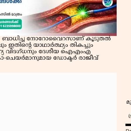
രോഗം ബാധിച്ച നോറോവൈറസാണ് കൂടുതൽ
 ഇതിന്റെ യാഥാർത്ഥ്യം തികച്ചും
രോഗ്യ വിദഗ്ധനും ദേശീയ ഐഎംഎ
ോ-ചെയർമാനുമായ ഡോക്ടർ രാജീവ്
മ