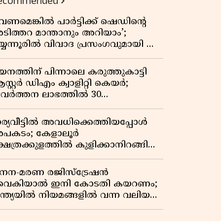
ecommended
വേണമെങ്കിൽ പാർട്ടിക്ക് ഷെഡിൻ്റെ
ടിത്തറ മാന്താനും അറിയാം’;
യ്യന്നൂരിൽ വിവാദ പ്രസംഗവുമായി കെ
െ രാഗേഷ്
യനത്തിന് പിന്നാലെ കരുത്തുകാട്ടി
സ്റ്റർ ഡിഎം ക്വാളിറ്റി കെയർ;
്രവർത്തന ലാഭത്തിൽ 30
തമാനത്തിൻ്റെ വളർച്ച,
രുമാനത്തിലും ലാഭത്തിലും വൻ
ാര്യവീട്ടിൽ അവധിക്കെത്തിയപ്പോൾ
തിപ്പ് രേഖപ്പെടുത്തി ആദ്യ പാദ
പകടം; കേളാലൂർ
പ്പോർട്ട് പുറത്ത്
്ഷേത്രക്കുളത്തിൽ കുളിക്കാനിറങ്ങിയ
വാവ് മുങ്ങിമരിച്ചു
നന-മരണ രജിസ്ട്രേഷൻ
ൈകിയാൽ ഇനി കോടതി കയറണം;
ന്ത്യയിൽ നിയമങ്ങളിൽ വന്ന വലിയ
ാറ്റങ്ങൾ അറിയാം