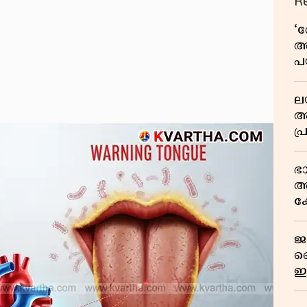
R
‘
അ
പ
ക
ല
ആ
പ
ശ
വ
ഭ
കു
അ
റി
ക
യു
ജ
വ
ഇ
മ