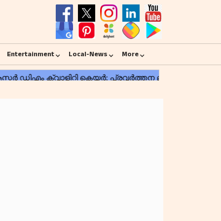
Entertainment
Local-News
More