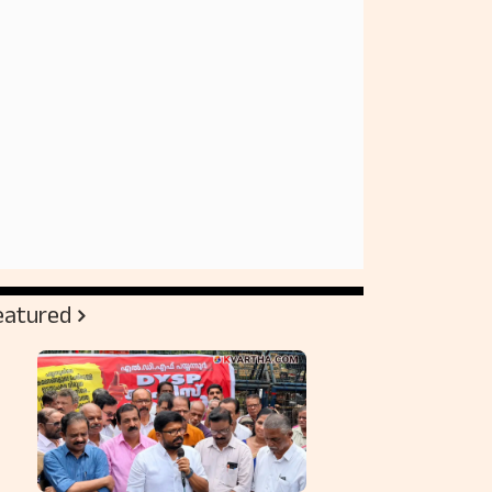
eatured