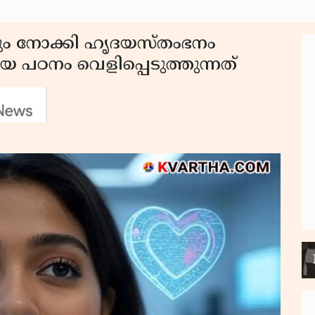
ും നോക്കി ഹൃദയസ്തംഭനം
തിയ പഠനം വെളിപ്പെടുത്തുന്നത്