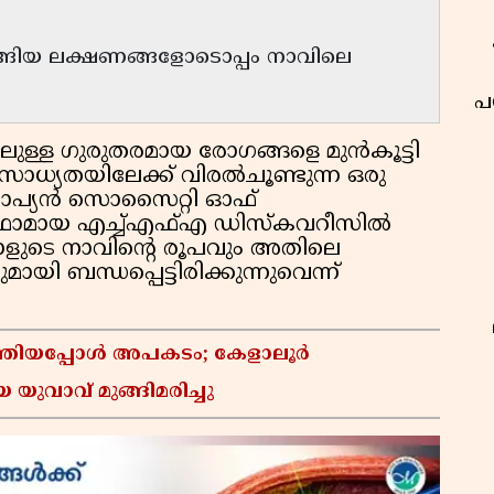
ടങ്ങിയ ലക്ഷണങ്ങളോടൊപ്പം നാവിലെ
പ
ള്ള ഗുരുതരമായ രോഗങ്ങളെ മുൻകൂട്ടി
 സാധ്യതയിലേക്ക് വിരൽചൂണ്ടുന്ന ഒരു
റോപ്യൻ സൊസൈറ്റി ഓഫ്
റ്‌ഫോമായ എച്ച്എഫ്എ ഡിസ്‌കവറീസിൽ
രാളുടെ നാവിൻ്റെ രൂപവും അതിലെ
ി ബന്ധപ്പെട്ടിരിക്കുന്നുവെന്ന്
െത്തിയപ്പോൾ അപകടം; കേളാലൂർ
 യുവാവ് മുങ്ങിമരിച്ചു