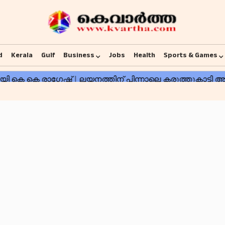
d
Kerala
Gulf
Business
Jobs
Health
Sports & Games