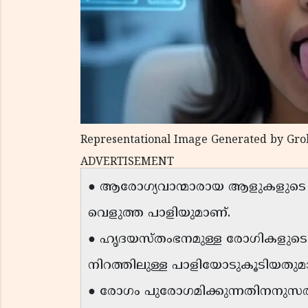
Representational Image Generated by Gro
ADVERTISEMENT
● ആരോഗ്യവാന്മാരായ ആളുകളുടെ നാ
വെളുത്ത പാളിയുമാണ്.
● ഹൃദയസ്തംഭനമുള്ള രോഗികളുടെ 
നിറത്തിലുള്ള പാളിയോടുകൂടിയതുമാ
● രോഗം പുരോഗമിക്കുന്നതിനനുസരിച്