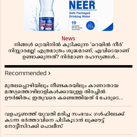
News
നിങ്ങൾ ട്രെയിനിൽ കുടിക്കുന്ന 'റെയിൽ നീർ'
നിസ്സാരമല്ല! എത്രമാത്രം ശുദ്ധമാണ്, എവിടെയാണ്
ഉണ്ടാക്കുന്നത്? നിർമാണ രഹസ്യങ്ങൾ
അത്ഭുതപ്പെടുത്തും
Recommended
മുതലപ്പൊഴിയിലും നീണ്ടകരയിലും കാണാതായ
മത്സ്യത്തൊഴിലാളികൾക്കായുള്ള തിരച്ചിൽ
ഊർജിതം; ഇതുവരെ കണ്ടെത്തിയത് 4 പേരുടെ
മൃതദേഹങ്ങൾ
വളപട്ടണത്ത് യുവതി മരിച്ച സംഭവം: ഗൾഫിലേക്ക്
കടന്ന ഭർത്താവിനെ പിടികൂടാൻ ലുക്കൗട്ട്
നോട്ടീസിറക്കി പൊലീസ്