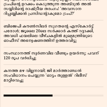
ട്രംപിന്റെ ഉറക്കം കെടുത്തുന്ന അബ്ദുൽ അൽ
സയ്യിദിന്റെ രാഷ്ട്രീയ തരംഗം! 'അവസാന
റിപ്പബ്ലിക്കൻ പ്രസിഡന്റാകുമോ ട്രംപ്?'
ബിജെപി കൗൺസിലർ സുഗതന്റെ എസ്‌കോർട്ട്
പരോൾ; ജൂലൈ 20ലെ സർക്കാർ കത്ത് റദ്ദാക്കി,
അവധി ഫയലിലെ വീഴ്ചകളിൽ മുഖ്യമന്ത്രിയുടെ
ഓഫീസ് അന്വേഷണത്തിന് ഉത്തരവിട്ടു
സംസ്ഥാനത്ത് സ്വര്‍ണവില വീണ്ടും ഉയർന്നു; പവന്
120 രൂപ വര്‍ധിച്ചു
കനത്ത മഴ വില്ലനായി; ജി മാർത്താണ്ഡൻ
സംവിധാനം ചെയ്യുന്ന 'ഓട്ടം തുള്ളൽ' റിലീസ്
മാറ്റിവെച്ചു