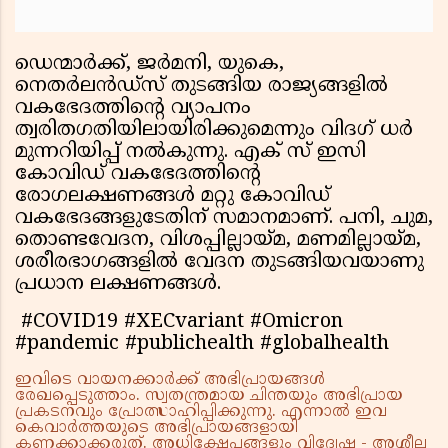
ഡെന്മാര്‍ക്ക്, ജര്‍മനി, യുകെ,
നെതര്‍ലന്‍ഡ്‌സ് തുടങ്ങിയ രാജ്യങ്ങളില്‍
വകഭേദത്തിന്റെ വ്യാപനം
ത്വരിതഗതിയിലായിരിക്കുമെന്നും വിദഗ് ധര്‍
മുന്നറിയിപ്പ് നല്‍കുന്നു. എക് സ് ഇസി
കോവിഡ് വകഭേദത്തിന്റെ
രോഗലക്ഷണങ്ങള്‍ മറ്റു കോവിഡ്
വകഭേദങ്ങളുടേതിന് സമാനമാണ്. പനി, ചുമ,
തൊണ്ടവേദന, വിശപ്പില്ലായ്മ, മണമില്ലായ്മ,
ശരീരഭാഗങ്ങളില്‍ വേദന തുടങ്ങിയവയാണു
പ്രധാന ലക്ഷണങ്ങള്‍.
#COVID19 #XECvariant #Omicron
#pandemic #publichealth #globalhealth
ഇവിടെ വായനക്കാർക്ക് അഭിപ്രായങ്ങൾ
രേഖപ്പെടുത്താം. സ്വതന്ത്രമായ ചിന്തയും അഭിപ്രായ
പ്രകടനവും പ്രോത്സാഹിപ്പിക്കുന്നു. എന്നാൽ ഇവ
കെവാർത്തയുടെ അഭിപ്രായങ്ങളായി
കണക്കാക്കരുത്. അധിക്ഷേപങ്ങളും വിദ്വേഷ - അശ്ലീല