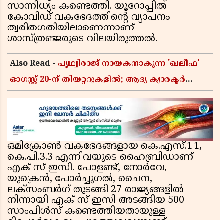
സാന്നിധ്യം കണ്ടെത്തി. യൂറോപ്പില്‍
കോവിഡ് വകഭേദത്തിന്റെ വ്യാപനം
ത്വരിതഗതിയിലാണെന്നാണ്
ശാസ്ത്രഞ്ജരുടെ വിലയിരുത്തല്‍.
Also Read -
പൃഥ്വിരാജ് നായകനാകുന്ന 'ഖലീഫ'
ഓഗസ്റ്റ് 20-ന് തിയറ്ററുകളിൽ; ആദ്യ ക്യാരക്ടർ
പോസ്റ്റർ പുറത്തിറങ്ങി
ഒമിക്രോണ്‍ വകഭേദങ്ങളായ കെ.എസ്.1.1,
കെ.പി.3.3 എന്നിവയുടെ ഹൈബ്രിഡാണ്
എക് സ് ഇസി. പോളണ്ട്, നോര്‍വേ,
യുക്രെന്‍, പോര്‍ച്ചുഗല്‍, ചൈന,
ലക്‌സംബര്‍ഗ് തുടങ്ങി 27 രാജ്യങ്ങളില്‍
നിന്നായി എക് സ് ഇസി അടങ്ങിയ 500
സാംപിള്‍സ് കണ്ടെത്തിയതായുള്ള