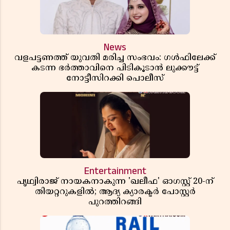
News
വളപട്ടണത്ത് യുവതി മരിച്ച സംഭവം: ഗൾഫിലേക്ക്
കടന്ന ഭർത്താവിനെ പിടികൂടാൻ ലുക്കൗട്ട്
നോട്ടീസിറക്കി പൊലീസ്
Entertainment
പൃഥ്വിരാജ് നായകനാകുന്ന 'ഖലീഫ' ഓഗസ്റ്റ് 20-ന്
തിയറ്ററുകളിൽ; ആദ്യ ക്യാരക്ടർ പോസ്റ്റർ
പുറത്തിറങ്ങി