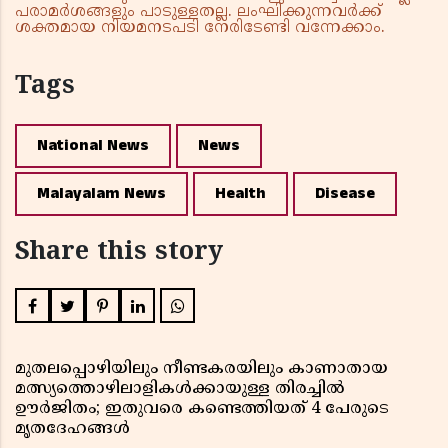
പരാമർശങ്ങളും പാടുള്ളതല്ല. ലംഘിക്കുന്നവർക്ക്
ശക്തമായ നിയമനടപടി നേരിടേണ്ടി വന്നേക്കാം.
Tags
National News
News
Malayalam News
Health
Disease
Share this story
മുതലപ്പൊഴിയിലും നീണ്ടകരയിലും കാണാതായ
മത്സ്യത്തൊഴിലാളികൾക്കായുള്ള തിരച്ചിൽ
ഊർജിതം; ഇതുവരെ കണ്ടെത്തിയത് 4 പേരുടെ
മൃതദേഹങ്ങൾ