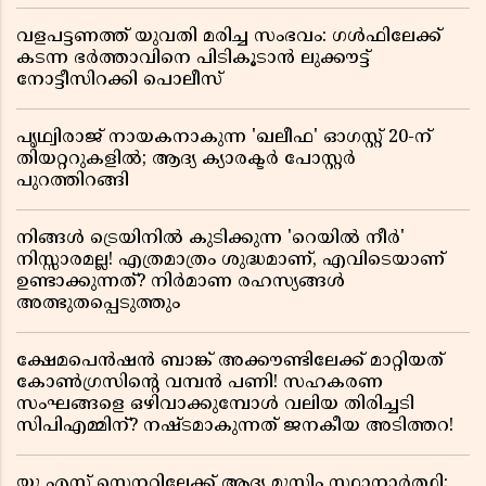
വളപട്ടണത്ത് യുവതി മരിച്ച സംഭവം: ഗൾഫിലേക്ക്
കടന്ന ഭർത്താവിനെ പിടികൂടാൻ ലുക്കൗട്ട്
നോട്ടീസിറക്കി പൊലീസ്
പൃഥ്വിരാജ് നായകനാകുന്ന 'ഖലീഫ' ഓഗസ്റ്റ് 20-ന്
തിയറ്ററുകളിൽ; ആദ്യ ക്യാരക്ടർ പോസ്റ്റർ
പുറത്തിറങ്ങി
നിങ്ങൾ ട്രെയിനിൽ കുടിക്കുന്ന 'റെയിൽ നീർ'
നിസ്സാരമല്ല! എത്രമാത്രം ശുദ്ധമാണ്, എവിടെയാണ്
ഉണ്ടാക്കുന്നത്? നിർമാണ രഹസ്യങ്ങൾ
അത്ഭുതപ്പെടുത്തും
ക്ഷേമപെൻഷൻ ബാങ്ക് അക്കൗണ്ടിലേക്ക് മാറ്റിയത്
കോൺഗ്രസിന്റെ വമ്പൻ പണി! സഹകരണ
സംഘങ്ങളെ ഒഴിവാക്കുമ്പോൾ വലിയ തിരിച്ചടി
സിപിഎമ്മിന്? നഷ്ടമാകുന്നത് ജനകീയ അടിത്തറ!
യു എസ് സെനറ്റിലേക്ക് ആദ്യ മുസ്ലിം സ്ഥാനാർത്ഥി;