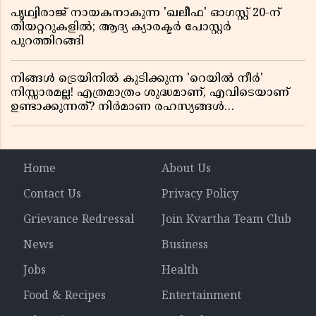
പൃഥ്വിരാജ് നായകനാകുന്ന 'ഖലീഫ' ഓഗസ്റ്റ് 20-ന്
തിയറ്ററുകളിൽ; ആദ്യ ക്യാരക്ടർ പോസ്റ്റർ
പുറത്തിറങ്ങി
നിങ്ങൾ ട്രെയിനിൽ കുടിക്കുന്ന 'റെയിൽ നീർ'
നിസ്സാരമല്ല! എത്രമാത്രം ശുദ്ധമാണ്, എവിടെയാണ്
ഉണ്ടാക്കുന്നത്? നിർമാണ രഹസ്യങ്ങൾ
അത്ഭുതപ്പെടുത്തും
Home
About Us
Contact Us
Privacy Policy
Grievance Redressal
Join Kvartha Team Club
News
Business
Jobs
Health
Food & Recipes
Entertainment