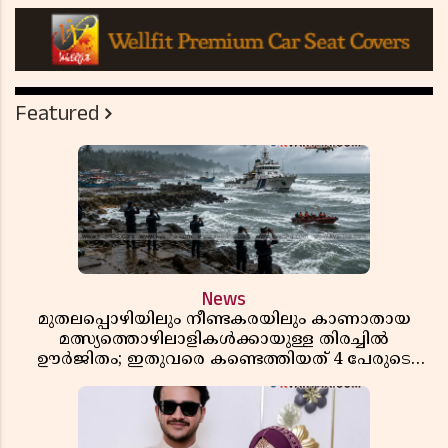
Featured
News
മുതലപ്പൊഴിയിലും നീണ്ടകരയിലും കാണാതായ
മത്സ്യത്തൊഴിലാളികൾക്കായുള്ള തിരച്ചിൽ
ഊർജിതം; ഇതുവരെ കണ്ടെത്തിയത് 4 പേരുടെ
മൃതദേഹങ്ങൾ