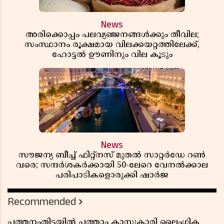
News
അരിക്കൊപ്പം പലവ്യഞ്ജനങ്ങൾക്കും തീവില;
സംസ്ഥാനം രൂക്ഷമായ വിലക്കയറ്റത്തിലേക്ക്,
ഹോട്ടൽ ഊണിനും വില കൂടും
News
സൗജന്യ ബീച്ച് ഫിറ്റ്നസ് മുതൽ സാറ്റർഡേ റൺ
വരെ; സന്ദർശകർക്കായി 50-ലേറെ വേനൽക്കാല
പരിപാടികളൊരുക്കി ഷാർജ
Recommended
പത്തനംതിട്ടയിൽ പത്താം ക്ലാസുകാരി ലൈംഗിക