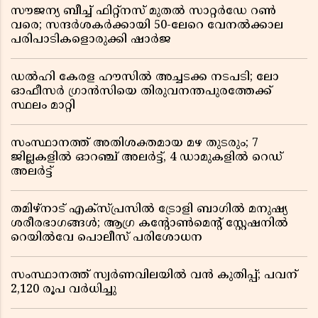
സൗജന്യ ബീച്ച് ഫിറ്റ്നസ് മുതൽ സാറ്റർഡേ റൺ
വരെ; സന്ദർശകർക്കായി 50-ലേറെ വേനൽക്കാല
പരിപാടികളൊരുക്കി ഷാർജ
ഡൽഹി കേരള ഹൗസിൽ അച്ചടക്ക നടപടി; ലോ
ഓഫീസർ ഗ്രാൻസിയെ തിരുവനന്തപുരത്തേക്ക്
സ്ഥലം മാറ്റി
സംസ്ഥാനത്ത് അതിശക്തമായ മഴ തുടരും; 7
ജില്ലകളിൽ ഓറഞ്ച് അലർട്ട്, 4 ഡാമുകളിൽ റെഡ്
അലർട്ട്
തമിഴ്‌നാട് എക്സ്പ്രസിൽ ട്രോളി ബാഗിൽ മനുഷ്യ
ശരീരഭാഗങ്ങൾ; ആഗ്ര കൻ്റോൺമെൻ്റ് സ്റ്റേഷനിൽ
റെയിൽവേ പൊലീസ് പരിശോധന
സംസ്ഥാനത്ത് സ്വര്‍ണവിലയില്‍ വന്‍ കുതിപ്പ്; പവന്
2,120 രൂപ വര്‍ധിച്ചു