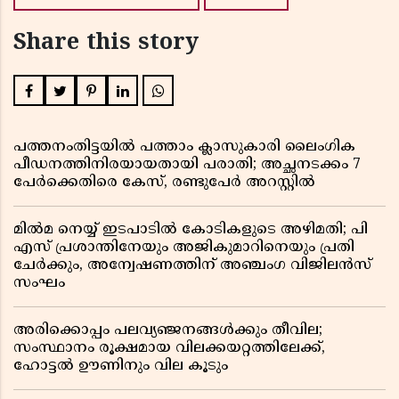
Share this story
പത്തനംതിട്ടയിൽ പത്താം ക്ലാസുകാരി ലൈംഗിക
പീഡനത്തിനിരയായതായി പരാതി; അച്ഛനടക്കം 7
പേർക്കെതിരെ കേസ്, രണ്ടുപേർ അറസ്റ്റിൽ
മിൽമ നെയ്യ് ഇടപാടിൽ കോടികളുടെ അഴിമതി; പി
എസ് പ്രശാന്തിനേയും അജികുമാറിനെയും പ്രതി
ചേർക്കും, അന്വേഷണത്തിന് അഞ്ചംഗ വിജിലൻസ്
സംഘം
അരിക്കൊപ്പം പലവ്യഞ്ജനങ്ങൾക്കും തീവില;
സംസ്ഥാനം രൂക്ഷമായ വിലക്കയറ്റത്തിലേക്ക്,
ഹോട്ടൽ ഊണിനും വില കൂടും