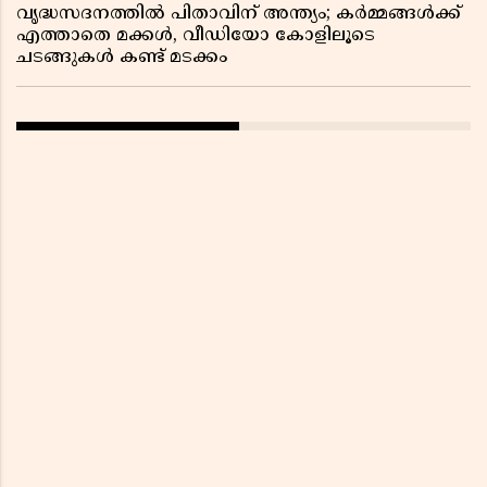
വൃദ്ധസദനത്തിൽ പിതാവിന് അന്ത്യം; കർമ്മങ്ങൾക്ക്
എത്താതെ മക്കൾ, വീഡിയോ കോളിലൂടെ
ചടങ്ങുകൾ കണ്ട് മടക്കം