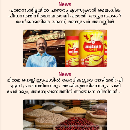
News
പത്തനംതിട്ടയിൽ പത്താം ക്ലാസുകാരി ലൈംഗിക
പീഡനത്തിനിരയായതായി പരാതി; അച്ഛനടക്കം 7
പേർക്കെതിരെ കേസ്, രണ്ടുപേർ അറസ്റ്റിൽ
News
മിൽമ നെയ്യ് ഇടപാടിൽ കോടികളുടെ അഴിമതി; പി
എസ് പ്രശാന്തിനേയും അജികുമാറിനെയും പ്രതി
ചേർക്കും, അന്വേഷണത്തിന് അഞ്ചംഗ വിജിലൻസ്
സംഘം