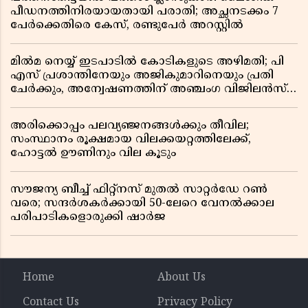
പീഡനത്തിനിരയായതായി പരാതി; അച്ഛനടക്കം 7
പേർക്കെതിരെ കേസ്, രണ്ടുപേർ അറസ്റ്റിൽ
മിൽമ നെയ്യ് ഇടപാടിൽ കോടികളുടെ അഴിമതി; പി
എസ് പ്രശാന്തിനേയും അജികുമാറിനെയും പ്രതി
ചേർക്കും, അന്വേഷണത്തിന് അഞ്ചംഗ വിജിലൻസ്
സംഘം
അരിക്കൊപ്പം പലവ്യഞ്ജനങ്ങൾക്കും തീവില;
സംസ്ഥാനം രൂക്ഷമായ വിലക്കയറ്റത്തിലേക്ക്,
ഹോട്ടൽ ഊണിനും വില കൂടും
സൗജന്യ ബീച്ച് ഫിറ്റ്നസ് മുതൽ സാറ്റർഡേ റൺ
വരെ; സന്ദർശകർക്കായി 50-ലേറെ വേനൽക്കാല
പരിപാടികളൊരുക്കി ഷാർജ
Home
About Us
Contact Us
Privacy Policy