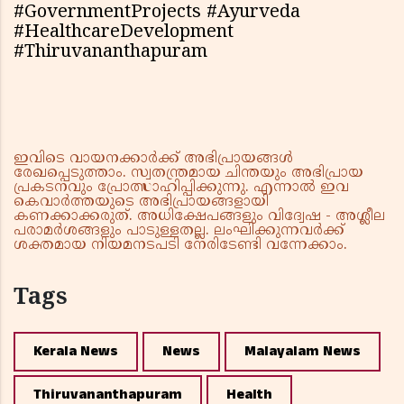
#GovernmentProjects #Ayurveda
#HealthcareDevelopment
#Thiruvananthapuram
ഇവിടെ വായനക്കാർക്ക് അഭിപ്രായങ്ങൾ
രേഖപ്പെടുത്താം. സ്വതന്ത്രമായ ചിന്തയും അഭിപ്രായ
പ്രകടനവും പ്രോത്സാഹിപ്പിക്കുന്നു. എന്നാൽ ഇവ
കെവാർത്തയുടെ അഭിപ്രായങ്ങളായി
കണക്കാക്കരുത്. അധിക്ഷേപങ്ങളും വിദ്വേഷ - അശ്ലീല
പരാമർശങ്ങളും പാടുള്ളതല്ല. ലംഘിക്കുന്നവർക്ക്
ശക്തമായ നിയമനടപടി നേരിടേണ്ടി വന്നേക്കാം.
Tags
Kerala News
News
Malayalam News
Thiruvananthapuram
Health