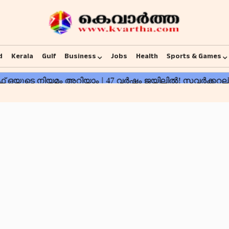
d
Kerala
Gulf
Business
Jobs
Health
Sports & Games