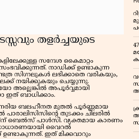
R
റ
മ
പ
ഒ
സ്സവും തളർച്ചയുടെ
4
മ
ക
കളിലേക്കുള്ള സന്ദേശ കൈമാറ്റം
ര
സംഭവിക്കുന്നത്. നാഡിക്ക് ഉണ്ടാകുന്ന
ഇ
ടത്ര സിഗ്നലുകൾ ലഭിക്കാതെ വരികയും,
വ
വ
്ക് നയിക്കുകയും ചെയ്യുന്നു.
സ
മായോ അല്ലെങ്കിൽ അപൂർവ്വമായി
ആ
ോ ഇത് ബാധിക്കാം.
സ
ൾ നേരിയ ബലഹീനത മുതൽ പൂർണ്ണമായ
ക
ൽ പാരാലിസിസിന്റെ തുടക്കം ചിലരിൽ
അ
്തിന് ബെൽസ് പാൾസി. വ്യക്തമായ കാരണം
സ
 സാധാരണയായി വൈറൽ
എ
ണ്ടാകുന്നത്. ഇത് മിക്കവാറും