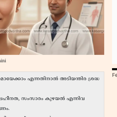
ini
F
മായേക്കാം എന്നതിനാൽ അടിയന്തിര ശ്രദ്ധ
 ബലഹീനത, സംസാരം കുഴയൽ എന്നിവ
ണം.