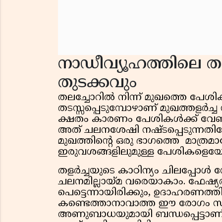
നാഡീവ്യൂഹത്തിലെ തട
തുടക്കവും
തലച്ചോറിൽ നിന്ന് മുഖത്തെ പേശി
തടസ്സപ്പെടുമ്പോഴാണ് മുഖത്തളർച്ച 
ക്ഷതം കാരണം പേശികൾക്ക് വേണ്
അത് ചലനശേഷി നഷ്ടപ്പെടുന്നതിലേക
മുഖത്തിന്റെ ഒരു ഭാഗത്തെ മാത്ര
ഇരുവശങ്ങളിലുമുള്ള പേശികളെയ
തളർച്ചയുടെ കാഠിന്യം ചിലപ്പോ
ചലനമില്ലായ്മ വരെയാകാം. ഫേഷ്യ
പെട്ടെന്നായിരിക്കും, ഉദാഹരണത
കണ്ടെത്താനാവാത്ത ഈ രോഗം
അണുബാധയുമായി ബന്ധപ്പെട്ടാണ് ഉ