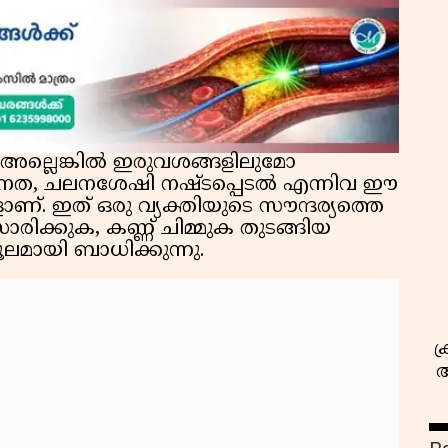
ോ അല്ലെങ്കിൽ ഇരുവശങ്ങളിലുമോ
സ
ീനത, ചലനശേഷി നഷ്ടപ്പെടൽ എന്നിവ ഈ
. ഇത് ഒരു വ്യക്തിയുടെ സൗന്ദര്യത്തെ
ാരിക്കുക, കണ്ണ് ചിമ്മുക തുടങ്ങിയ
ലമായി ബാധിക്കുന്നു.
ക
അ