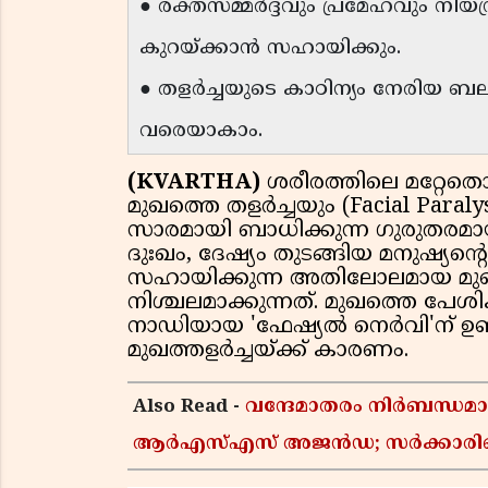
● രക്തസമ്മർദ്ദവും പ്രമേഹവും നിയന്
കുറയ്ക്കാൻ സഹായിക്കും.
● തളർച്ചയുടെ കാഠിന്യം നേരിയ ബ
വരെയാകാം.
(KVARTHA)
ശരീരത്തിലെ മറ്റേത
മുഖത്തെ തളർച്ചയും (Facial Paral
സാരമായി ബാധിക്കുന്ന ഗുരുതരമ
ദുഃഖം, ദേഷ്യം തുടങ്ങിയ മനുഷ്യന
സഹായിക്കുന്ന അതിലോലമായ 
നിശ്ചലമാക്കുന്നത്. മുഖത്തെ പേശ
നാഡിയായ 'ഫേഷ്യൽ നെർവി'ന് 
മുഖത്തളർച്ചയ്ക്ക് കാരണം.
Also Read -
വന്ദേമാതരം നിർബന്ധമാക
ആർഎസ്എസ് അജൻഡ; സർക്കാരിന