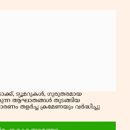
ോക്ക്, ട്യൂമറുകൾ, ഗുരുതരമായ
ന്ന ആഘാതങ്ങൾ തുടങ്ങിയ
ാരണം തളർച്ച ക്രമേണയും വർദ്ധിച്ചു