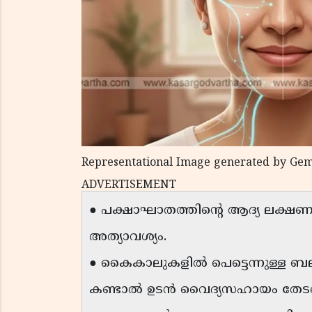
Representational Image generated by Gem
ADVERTISEMENT
● പക്ഷാഘാതത്തിൻ്റെ ആദ്യ ലക്ഷണ
അത്യാവശ്യം.
● കൈകാലുകളിൽ പെട്ടെന്നുള്ള
കണ്ടാൽ ഉടൻ വൈദ്യസഹായം തേട