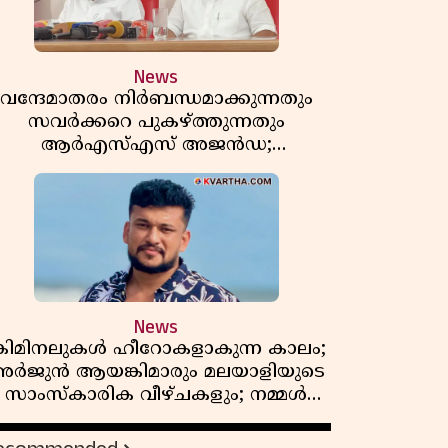
News
വന്ദേമാതരം നിർബന്ധമാക്കുന്നതും
സവർക്കറെ പുകഴ്ത്തുന്നതും
ആർഎസ്എസ് അജൻഡ;
ർക്കാരിനെതിരെ പിണറായി വിജയൻ
News
്രിമിനലുകൾ ഹീറോകളാകുന്ന കാലം;
ർജുൻ ആയങ്കിമാരും മലയാളിയുടെ
സാംസ്കാരിക വീഴ്ചകളും; നമ്മൾ
എങ്ങോട്ടാണ് പോകുന്നത്