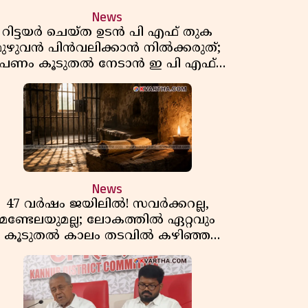
News
റിട്ടയർ ചെയ്ത ഉടൻ പി എഫ് തുക
മുഴുവൻ പിൻവലിക്കാൻ നിൽക്കരുത്;
പണം കൂടുതൽ നേടാൻ ഇ പി എഫ്
ഒയുടെ നിയമം അറിയാം
News
47 വർഷം ജയിലിൽ! സവർക്കറല്ല,
മണ്ടേലയുമല്ല; ലോകത്തിൽ ഏറ്റവും
കൂടുതൽ കാലം തടവിൽ കഴിഞ്ഞ
രാഷ്ട്രീയ തടവുകാരൻ ഇദ്ദേഹം! ഒരു
ന്ത്യൻ സ്വാതന്ത്ര്യസമര സേനാനിയുടെ
വേറിട്ട കഥ