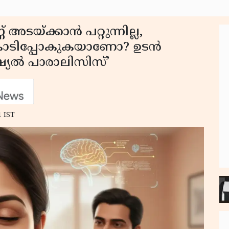
് അടയ്ക്കാൻ പറ്റുന്നില്ല,
 കോടിപ്പോകുകയാണോ? ഉടൻ
ഷ്യൽ പാരാലിസിസ്’
1 IST