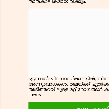
താത്കാലികമായിരിക്കും.
എന്നാൽ ചില സന്ദർഭങ്ങളിൽ, സ്ട്ര
അണുബാധകൾ, തലയ്ക്ക് ഏൽക്കു
അടിത്തറയിലുള്ള മറ്റ് രോഗങ്ങൾ ക
വരാം.