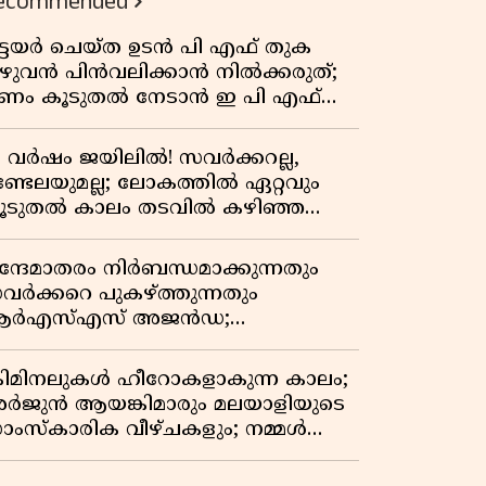
ecommended
ിട്ടയർ ചെയ്ത ഉടൻ പി എഫ് തുക
ുഴുവൻ പിൻവലിക്കാൻ നിൽക്കരുത്;
ണം കൂടുതൽ നേടാൻ ഇ പി എഫ്
യുടെ നിയമം അറിയാം
7 വർഷം ജയിലിൽ! സവർക്കറല്ല,
ണ്ടേലയുമല്ല; ലോകത്തിൽ ഏറ്റവും
ൂടുതൽ കാലം തടവിൽ കഴിഞ്ഞ
ാഷ്ട്രീയ തടവുകാരൻ ഇദ്ദേഹം! ഒരു
ന്ത്യൻ സ്വാതന്ത്ര്യസമര സേനാനിയുടെ
ന്ദേമാതരം നിർബന്ധമാക്കുന്നതും
േറിട്ട കഥ
വർക്കറെ പുകഴ്ത്തുന്നതും
ർഎസ്എസ് അജൻഡ;
ർക്കാരിനെതിരെ പിണറായി വിജയൻ
്രിമിനലുകൾ ഹീറോകളാകുന്ന കാലം;
ർജുൻ ആയങ്കിമാരും മലയാളിയുടെ
ാംസ്കാരിക വീഴ്ചകളും; നമ്മൾ
ങ്ങോട്ടാണ് പോകുന്നത്