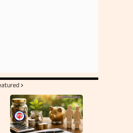
eatured