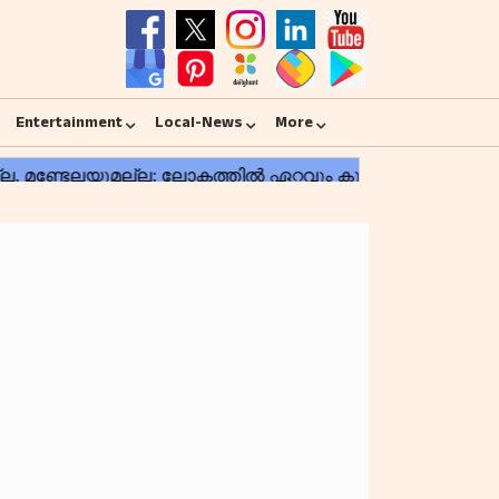
Entertainment
Local-News
More